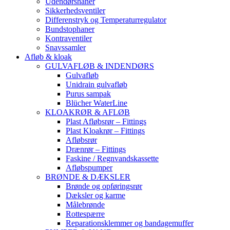
Udendørshaner
Sikkerhedsventiler
Differenstryk og Temperaturregulator
Bundstophaner
Kontraventiler
Snavssamler
Afløb & kloak
GULVAFLØB & INDENDØRS
Gulvafløb
Unidrain gulvafløb
Purus sampak
Blücher WaterLine
KLOAKRØR & AFLØB
Plast Afløbsrør – Fittings
Plast Kloakrør – Fittings
Afløbsrør
Drænrør – Fittings
Faskine / Regnvandskassette
Afløbspumper
BRØNDE & DÆKSLER
Brønde og opføringsrør
Dæksler og karme
Målebrønde
Rottespærre
Reparationsklemmer og bandagemuffer