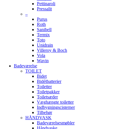
Pettinaroli
Pressalit
–
Purus
Roth
Sanibell
Termix
Toto
Unidrain
Villeroy & Boch
Vola
Wavin
Badeværelse
TOILET
Bidet
Bidétbatterier
Toiletter
Toiletpakker
Toiletsæder
Væghængte toiletter
Indbygningscisterner
Tilbehør
HÅNDVASK
Badeværelsesmøbler
Håndvaske