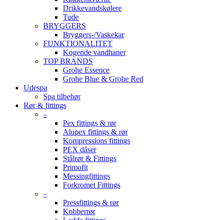
Drikkevandskølere
Tude
BRYGGERS
Bryggers-/Vaskekar
FUNKTIONALITET
Kogende vandhaner
TOP BRANDS
Grohe Essence
Grohe Blue & Grohe Red
Udespa
Spa tilbehør
Rør & fittings
–
Pex fittings & rør
Alupex fittings & rør
Kompressions fittings
PEX dåser
Stålrør & Fittings
Primofit
Messingfittings
Forkromet Fittings
–
Pressfittings & rør
Kobberrør