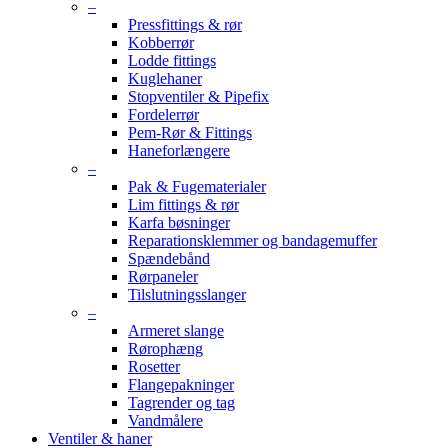
–
Pressfittings & rør
Kobberrør
Lodde fittings
Kuglehaner
Stopventiler & Pipefix
Fordelerrør
Pem-Rør & Fittings
Haneforlængere
–
Pak & Fugematerialer
Lim fittings & rør
Karfa bøsninger
Reparationsklemmer og bandagemuffer
Spændebånd
Rørpaneler
Tilslutningsslanger
–
Armeret slange
Rørophæng
Rosetter
Flangepakninger
Tagrender og tag
Vandmålere
Ventiler & haner