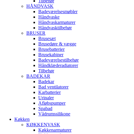
Tilbehør
HÅNDVASK
Badeværelsesmøbler
Håndvaske
Håndvaskarmaturer
Håndvasktilbehør
BRUSER
Brusesæt
Brusedøre & vægge
Brusebatterier
Brusekabiner
Badeværelsestilbehør
Håndklæderadiatorer
Tilbehør
BADEKAR
Badekar
Bad ventilatorer
Karbatterier
Urinaler
Afløbspumper
Spabad
Vådrumssilikone
Køkken
KØKKENVASK
Køkkenarmaturer