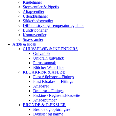
Kuglehaner
Stopventiler & Pipefix
Aftapventiler
Udendørshaner
Sikkerhedsventiler
Differenstryk og Temperaturregulator
Bundstophaner
Kontraventiler
Snavssamler
Afløb & kloak
GULVAFLØB & INDENDØRS
Gulvafløb
Unidrain gulvafløb
Purus sampak
Blücher WaterLine
KLOAKRØR & AFLØB
Plast Afløbsrør – Fittings
Plast Kloakrør – Fittings
Afløbsrør
Drænrør – Fittings
Faskine / Regnvandskassette
Afløbspumper
BRØNDE & DÆKSLER
Brønde og opføringsrør
Dæksler og karme