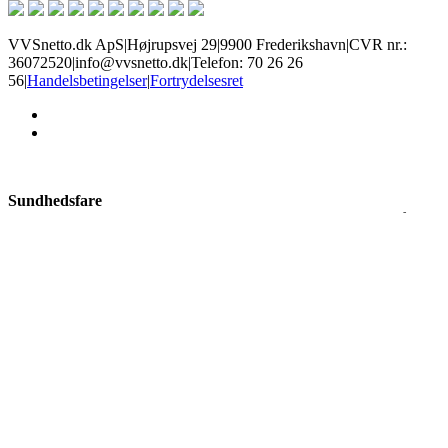
VVSnetto.dk ApS
|
Højrupsvej 29
|
9900 Frederikshavn
|
CVR nr.:
36072520
|
info@vvsnetto.dk
|
Telefon: 70 26 26
56
|
Handelsbetingelser
|
Fortrydelsesret
facebook
youtube
Sundhedsfare
Produkter med dette mærke kan give slem irritation i øjne og på hud,
allergisk hudreaktion, luftvejsirritation, samt sløvhed eller
svimmelhed. Brug øjenbeskyttelse og handsker alt efter risiko, og
sørg for god ventilation.
Ætsende
Disse kemikalier kan ætse hud og kan give alvorlige øjenskader.
Nogle produkter kan endda ætse metal. Undgå hud- og øjenkontakt
ved at bruge korrekte handsker og øjenbeskyttelse.
×