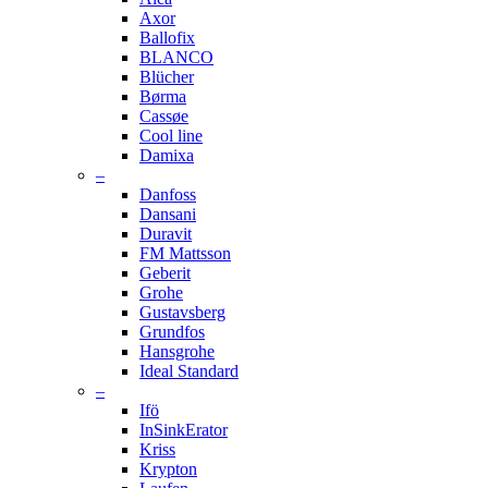
Axor
Ballofix
BLANCO
Blücher
Børma
Cassøe
Cool line
Damixa
–
Danfoss
Dansani
Duravit
FM Mattsson
Geberit
Grohe
Gustavsberg
Grundfos
Hansgrohe
Ideal Standard
–
Ifö
InSinkErator
Kriss
Krypton