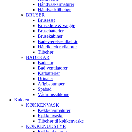
Håndvaskarmaturer
Håndvasktilbehør
BRUSER
Brusesæt
Brusedøre & vægge
Brusebatterier
Brusekabiner
Badeværelsestilbehør
Håndklæderadiatorer
Tilbehør
BADEKAR
Badekar
Bad ventilatorer
Karbatterier
Urinaler
Afløbspumper
Spabad
Vådrumssilikone
Køkken
KØKKENVASK
Køkkenarmaturer
Køkkenvaske
Tilbehør til køkkenvaske
KØKKENUDSTYR
Køkkenkværne