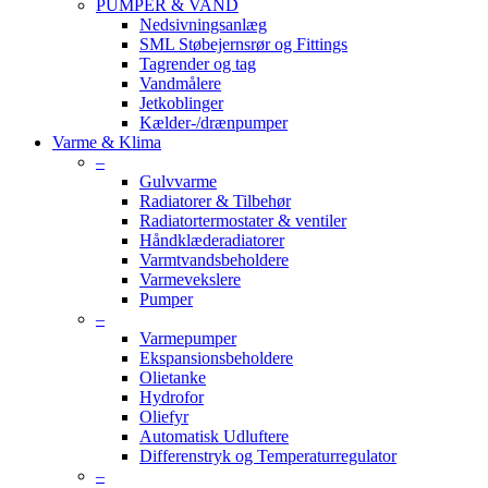
PUMPER & VAND
Nedsivningsanlæg
SML Støbejernsrør og Fittings
Tagrender og tag
Vandmålere
Jetkoblinger
Kælder-/drænpumper
Varme & Klima
–
Gulvvarme
Radiatorer & Tilbehør
Radiatortermostater & ventiler
Håndklæderadiatorer
Varmtvandsbeholdere
Varmevekslere
Pumper
–
Varmepumper
Ekspansionsbeholdere
Olietanke
Hydrofor
Oliefyr
Automatisk Udluftere
Differenstryk og Temperaturregulator
–