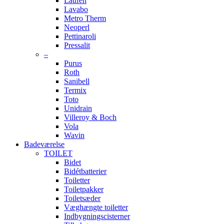
Laufen
Lavabo
Metro Therm
Neoperl
Pettinaroli
Pressalit
–
Purus
Roth
Sanibell
Termix
Toto
Unidrain
Villeroy & Boch
Vola
Wavin
Badeværelse
TOILET
Bidet
Bidétbatterier
Toiletter
Toiletpakker
Toiletsæder
Væghængte toiletter
Indbygningscisterner