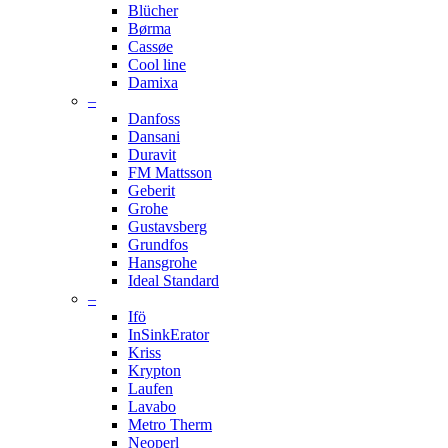
Blücher
Børma
Cassøe
Cool line
Damixa
–
Danfoss
Dansani
Duravit
FM Mattsson
Geberit
Grohe
Gustavsberg
Grundfos
Hansgrohe
Ideal Standard
–
Ifö
InSinkErator
Kriss
Krypton
Laufen
Lavabo
Metro Therm
Neoperl