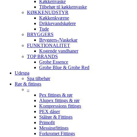
Køkkenvaske
Tilbehør til køkkenvaske
KØKKENUDSTYR
Køkkenkværne
Drikkevandskølere
Tude
BRYGGERS
Bryggers-/Vaskekar
FUNKTIONALITET
Kogende vandhaner
TOP BRANDS
Grohe Essence
Grohe Blue & Grohe Red
Udespa
Spa tilbehør
Rør & fittings
–
Pex fittings & rør
Alupex fittings & rør
Kompressions fittings
PEX dåser
Stålrør & Fittings
Primofit
Messingfittings
Forkromet Fittings