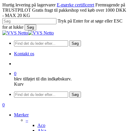
Spring
Hurtig levering på lagervarer
E-mærke certificeret
Fremragende på
til
TRUSTPILOT
Gratis fragt til pakkeshop ved køb over 1000 DKK
hovedindhold
- MAX 20 KG
Tryk på Enter for at søge eller ESC
for at lukke
Søg
Luk
søgning
Søg
Kontakt os
søge
0
blev tilføjet til din indkøbskurv.
Kurv
Menu
Søg
søge
0
Menu
Mærker
–
Aco
Alca