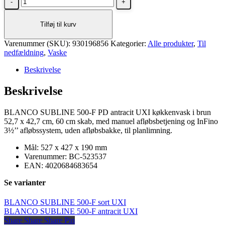
SUBLINE
500-
Tilføj til kurv
F
brun
Varenummer (SKU):
UXI
930196856
Kategorier:
Alle produkter
,
Til
nedfældning
antal
,
Vaske
Beskrivelse
Beskrivelse
BLANCO SUBLINE 500-F PD antracit UXI køkkenvask i brun
52,7 x 42,7 cm, 60 cm skab, med manuel afløbsbetjening og InFino
3½’’ afløbssystem, uden afløbsbakke, til planlimning.
Mål: 527 x 427 x 190 mm
Varenummer: BC-523537
EAN: 4020684683654
Se varianter
BLANCO SUBLINE 500-F sort UXI
BLANCO SUBLINE 500-F antracit UXI
Share
Share
Share
Share
Pin