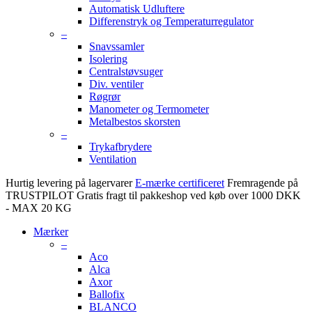
Automatisk Udluftere
Differenstryk og Temperaturregulator
–
Snavssamler
Isolering
Centralstøvsuger
Div. ventiler
Røgrør
Manometer og Termometer
Metalbestos skorsten
–
Trykafbrydere
Ventilation
Hurtig levering på lagervarer
E-mærke certificeret
Fremragende på
TRUSTPILOT
Gratis fragt til pakkeshop ved køb over 1000 DKK
- MAX 20 KG
Mærker
–
Aco
Alca
Axor
Ballofix
BLANCO