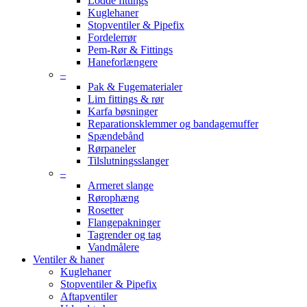
Lodde fittings
Kuglehaner
Stopventiler & Pipefix
Fordelerrør
Pem-Rør & Fittings
Haneforlængere
–
Pak & Fugematerialer
Lim fittings & rør
Karfa bøsninger
Reparationsklemmer og bandagemuffer
Spændebånd
Rørpaneler
Tilslutningsslanger
–
Armeret slange
Rørophæng
Rosetter
Flangepakninger
Tagrender og tag
Vandmålere
Ventiler & haner
Kuglehaner
Stopventiler & Pipefix
Aftapventiler