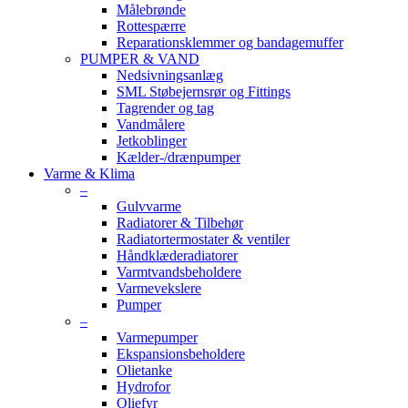
Målebrønde
Rottespærre
Reparationsklemmer og bandagemuffer
PUMPER & VAND
Nedsivningsanlæg
SML Støbejernsrør og Fittings
Tagrender og tag
Vandmålere
Jetkoblinger
Kælder-/drænpumper
Varme & Klima
–
Gulvvarme
Radiatorer & Tilbehør
Radiatortermostater & ventiler
Håndklæderadiatorer
Varmtvandsbeholdere
Varmevekslere
Pumper
–
Varmepumper
Ekspansionsbeholdere
Olietanke
Hydrofor
Oliefyr