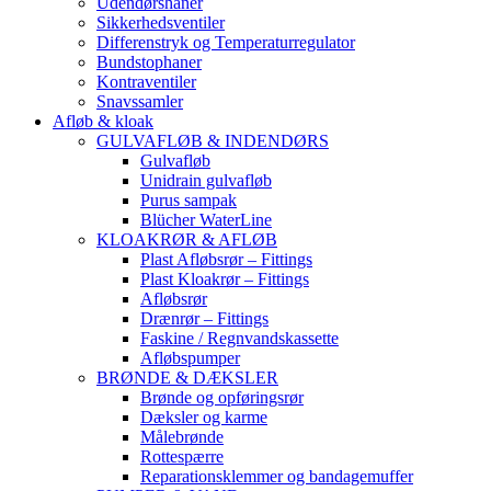
Udendørshaner
Sikkerhedsventiler
Differenstryk og Temperaturregulator
Bundstophaner
Kontraventiler
Snavssamler
Afløb & kloak
GULVAFLØB & INDENDØRS
Gulvafløb
Unidrain gulvafløb
Purus sampak
Blücher WaterLine
KLOAKRØR & AFLØB
Plast Afløbsrør – Fittings
Plast Kloakrør – Fittings
Afløbsrør
Drænrør – Fittings
Faskine / Regnvandskassette
Afløbspumper
BRØNDE & DÆKSLER
Brønde og opføringsrør
Dæksler og karme
Målebrønde
Rottespærre
Reparationsklemmer og bandagemuffer