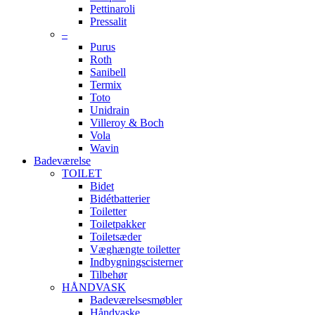
Pettinaroli
Pressalit
–
Purus
Roth
Sanibell
Termix
Toto
Unidrain
Villeroy & Boch
Vola
Wavin
Badeværelse
TOILET
Bidet
Bidétbatterier
Toiletter
Toiletpakker
Toiletsæder
Væghængte toiletter
Indbygningscisterner
Tilbehør
HÅNDVASK
Badeværelsesmøbler
Håndvaske