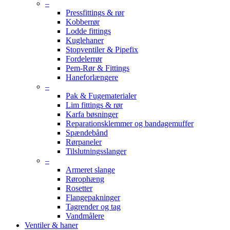
–
Pressfittings & rør
Kobberrør
Lodde fittings
Kuglehaner
Stopventiler & Pipefix
Fordelerrør
Pem-Rør & Fittings
Haneforlængere
–
Pak & Fugematerialer
Lim fittings & rør
Karfa bøsninger
Reparationsklemmer og bandagemuffer
Spændebånd
Rørpaneler
Tilslutningsslanger
–
Armeret slange
Rørophæng
Rosetter
Flangepakninger
Tagrender og tag
Vandmålere
Ventiler & haner