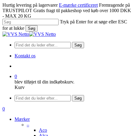
Spring
Hurtig levering på lagervarer
E-mærke certificeret
Fremragende på
til
TRUSTPILOT
Gratis fragt til pakkeshop ved køb over 1000 DKK
hovedindhold
- MAX 20 KG
Tryk på Enter for at søge eller ESC
for at lukke
Søg
Luk
søgning
Søg
Kontakt os
søge
0
blev tilføjet til din indkøbskurv.
Kurv
Menu
Søg
søge
0
Menu
Mærker
–
Aco
Alca