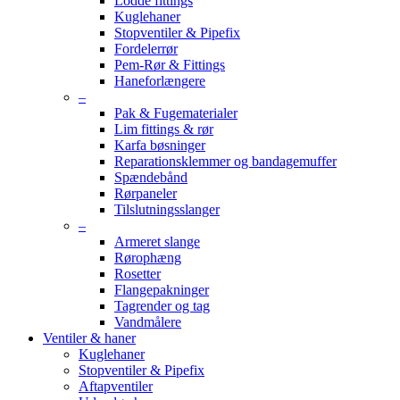
Lodde fittings
Kuglehaner
Stopventiler & Pipefix
Fordelerrør
Pem-Rør & Fittings
Haneforlængere
–
Pak & Fugematerialer
Lim fittings & rør
Karfa bøsninger
Reparationsklemmer og bandagemuffer
Spændebånd
Rørpaneler
Tilslutningsslanger
–
Armeret slange
Rørophæng
Rosetter
Flangepakninger
Tagrender og tag
Vandmålere
Ventiler & haner
Kuglehaner
Stopventiler & Pipefix
Aftapventiler