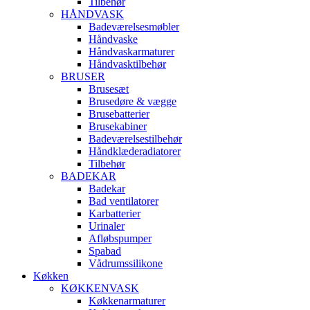
Tilbehør
HÅNDVASK
Badeværelsesmøbler
Håndvaske
Håndvaskarmaturer
Håndvasktilbehør
BRUSER
Brusesæt
Brusedøre & vægge
Brusebatterier
Brusekabiner
Badeværelsestilbehør
Håndklæderadiatorer
Tilbehør
BADEKAR
Badekar
Bad ventilatorer
Karbatterier
Urinaler
Afløbspumper
Spabad
Vådrumssilikone
Køkken
KØKKENVASK
Køkkenarmaturer