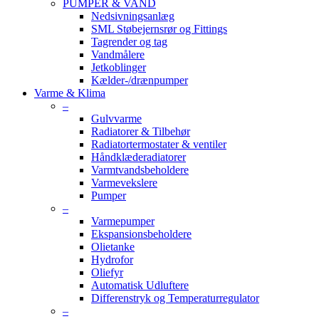
PUMPER & VAND
Nedsivningsanlæg
SML Støbejernsrør og Fittings
Tagrender og tag
Vandmålere
Jetkoblinger
Kælder-/drænpumper
Varme & Klima
–
Gulvvarme
Radiatorer & Tilbehør
Radiatortermostater & ventiler
Håndklæderadiatorer
Varmtvandsbeholdere
Varmevekslere
Pumper
–
Varmepumper
Ekspansionsbeholdere
Olietanke
Hydrofor
Oliefyr
Automatisk Udluftere
Differenstryk og Temperaturregulator
–