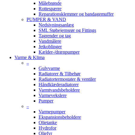
Målebrønde
Rottespærre
Reparationsklemmer og bandagemuffer
PUMPER & VAND
Nedsivningsanlæg
SML Støbejernsrør og Fittings
Tagrender og tag
Vandmålere
Jetkoblinger
Kælder-/drænpumper
Varme & Klima
–
Gulvvarme
Radiatorer & Tilbehør
Radiatortermostater & ventiler
Håndklæderadiatorer
Varmtvandsbeholdere
Varmevekslere
Pumper
–
Varmepumper
Ekspansionsbeholdere
Olietanke
Hydrofor
Oliefyr