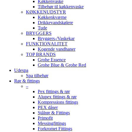
Køkkenvaske
Tilbehør til køkkenvaske
KØKKENUDSTYR
Køkkenkværne
Drikkevandskølere
Tude
BRYGGERS
Bryggers-/Vaskekar
FUNKTIONALITET
Kogende vandhaner
TOP BRANDS
Grohe Essence
Grohe Blue & Grohe Red
Udespa
Spa tilbehør
Rør & fittings
–
Pex fittings & rør
Alupex fittings & rør
Kompressions fittings
PEX dåser
Stålrør & Fittings
Primofit
Messingfittings
Forkromet Fittings