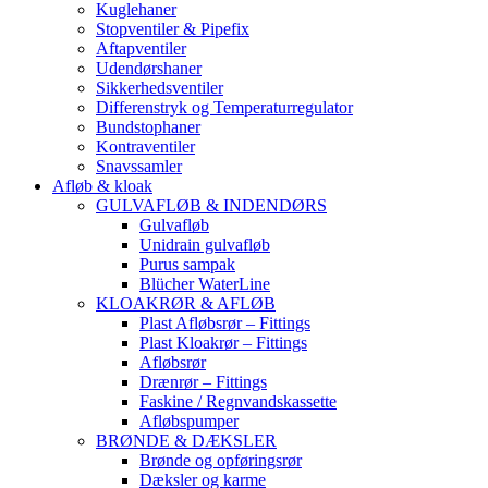
Kuglehaner
Stopventiler & Pipefix
Aftapventiler
Udendørshaner
Sikkerhedsventiler
Differenstryk og Temperaturregulator
Bundstophaner
Kontraventiler
Snavssamler
Afløb & kloak
GULVAFLØB & INDENDØRS
Gulvafløb
Unidrain gulvafløb
Purus sampak
Blücher WaterLine
KLOAKRØR & AFLØB
Plast Afløbsrør – Fittings
Plast Kloakrør – Fittings
Afløbsrør
Drænrør – Fittings
Faskine / Regnvandskassette
Afløbspumper
BRØNDE & DÆKSLER
Brønde og opføringsrør
Dæksler og karme