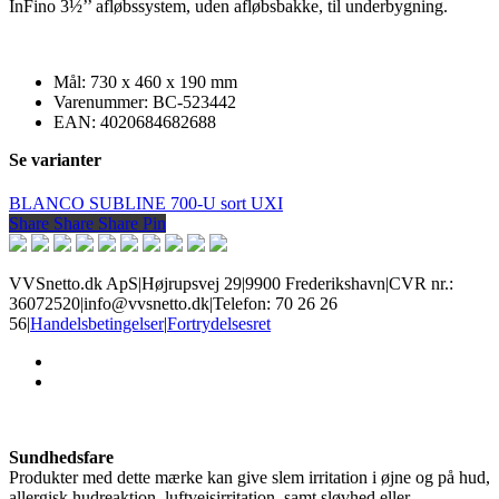
InFino 3½’’ afløbssystem, uden afløbsbakke, til underbygning.
Mål: 730 x 460 x 190 mm
Varenummer: BC-523442
EAN: 4020684682688
Se varianter
BLANCO SUBLINE 700-U sort UXI
Share
Share
Share
Share
Pin
VVSnetto.dk ApS
|
Højrupsvej 29
|
9900 Frederikshavn
|
CVR nr.:
36072520
|
info@vvsnetto.dk
|
Telefon: 70 26 26
56
|
Handelsbetingelser
|
Fortrydelsesret
facebook
youtube
Sundhedsfare
Produkter med dette mærke kan give slem irritation i øjne og på hud,
allergisk hudreaktion, luftvejsirritation, samt sløvhed eller