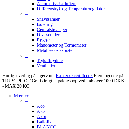
Automatisk Udluftere
Differenstryk og Temperaturregulator
–
Snavssamler
Isolering
Centralstøvsuger
Div. ventiler
Røgrør
Manometer og Termometer
Metalbestos skorsten
–
Trykafbrydere
Ventilation
Hurtig levering på lagervarer
E-mærke certificeret
Fremragende på
TRUSTPILOT
Gratis fragt til pakkeshop ved køb over 1000 DKK
- MAX 20 KG
Mærker
–
Aco
Alca
Axor
Ballofix
BLANCO