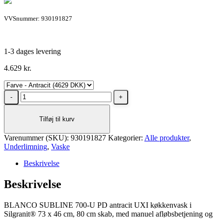
VVSnummer: 930191827
1-3 dages levering
4.629
kr.
BLANCO
SUBLINE
700-
Tilføj til kurv
U
antracit
Varenummer (SKU):
UXI
930191827
Kategorier:
Alle produkter
,
Underlimning
antal
,
Vaske
Beskrivelse
Beskrivelse
BLANCO SUBLINE 700-U PD antracit UXI køkkenvask i
Silgranit® 73 x 46 cm, 80 cm skab, med manuel afløbsbetjening og