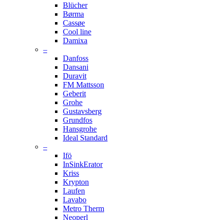
Blücher
Børma
Cassøe
Cool line
Damixa
–
Danfoss
Dansani
Duravit
FM Mattsson
Geberit
Grohe
Gustavsberg
Grundfos
Hansgrohe
Ideal Standard
–
Ifö
InSinkErator
Kriss
Krypton
Laufen
Lavabo
Metro Therm
Neoperl