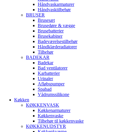
Håndvaskarmaturer
Håndvasktilbehør
BRUSER
Brusesæt
Brusedøre & vægge
Brusebatterier
Brusekabiner
Badeværelsestilbehør
Håndklæderadiatorer
Tilbehør
BADEKAR
Badekar
Bad ventilatorer
Karbatterier
Urinaler
Afløbspumper
Spabad
Vådrumssilikone
Køkken
KØKKENVASK
Køkkenarmaturer
Køkkenvaske
Tilbehør til køkkenvaske
KØKKENUDSTYR
Køkkenkværne