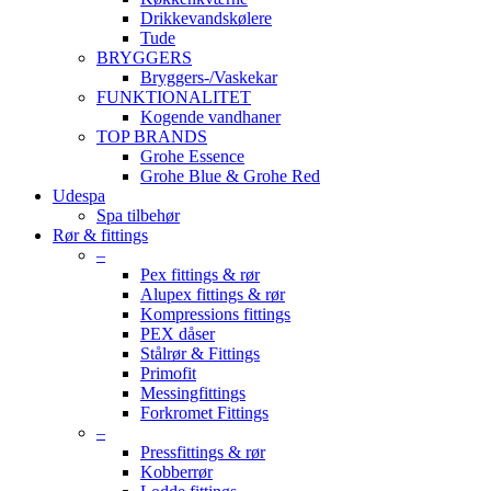
Drikkevandskølere
Tude
BRYGGERS
Bryggers-/Vaskekar
FUNKTIONALITET
Kogende vandhaner
TOP BRANDS
Grohe Essence
Grohe Blue & Grohe Red
Udespa
Spa tilbehør
Rør & fittings
–
Pex fittings & rør
Alupex fittings & rør
Kompressions fittings
PEX dåser
Stålrør & Fittings
Primofit
Messingfittings
Forkromet Fittings
–
Pressfittings & rør
Kobberrør