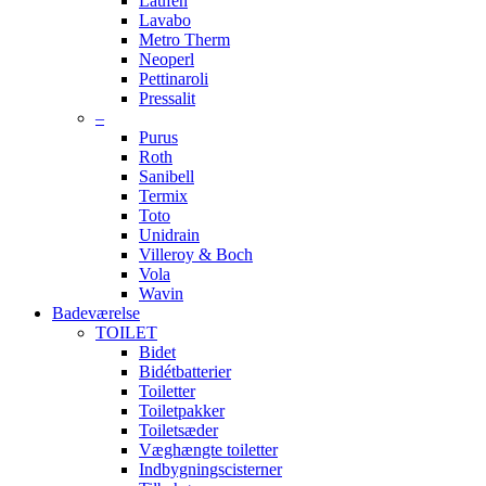
Laufen
Lavabo
Metro Therm
Neoperl
Pettinaroli
Pressalit
–
Purus
Roth
Sanibell
Termix
Toto
Unidrain
Villeroy & Boch
Vola
Wavin
Badeværelse
TOILET
Bidet
Bidétbatterier
Toiletter
Toiletpakker
Toiletsæder
Væghængte toiletter
Indbygningscisterner