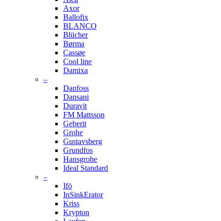
Axor
Ballofix
BLANCO
Blücher
Børma
Cassøe
Cool line
Damixa
–
Danfoss
Dansani
Duravit
FM Mattsson
Geberit
Grohe
Gustavsberg
Grundfos
Hansgrohe
Ideal Standard
–
Ifö
InSinkErator
Kriss
Krypton