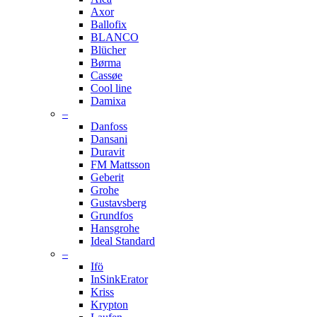
Axor
Ballofix
BLANCO
Blücher
Børma
Cassøe
Cool line
Damixa
–
Danfoss
Dansani
Duravit
FM Mattsson
Geberit
Grohe
Gustavsberg
Grundfos
Hansgrohe
Ideal Standard
–
Ifö
InSinkErator
Kriss
Krypton