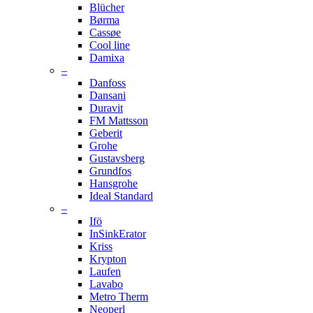
Blücher
Børma
Cassøe
Cool line
Damixa
–
Danfoss
Dansani
Duravit
FM Mattsson
Geberit
Grohe
Gustavsberg
Grundfos
Hansgrohe
Ideal Standard
–
Ifö
InSinkErator
Kriss
Krypton
Laufen
Lavabo
Metro Therm
Neoperl