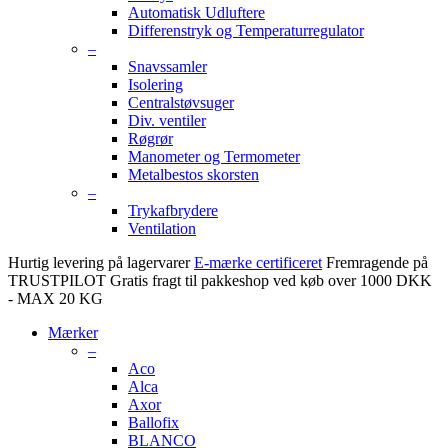
Automatisk Udluftere
Differenstryk og Temperaturregulator
–
Snavssamler
Isolering
Centralstøvsuger
Div. ventiler
Røgrør
Manometer og Termometer
Metalbestos skorsten
–
Trykafbrydere
Ventilation
Hurtig levering på lagervarer
E-mærke certificeret
Fremragende på
TRUSTPILOT
Gratis fragt til pakkeshop ved køb over 1000 DKK
- MAX 20 KG
Mærker
–
Aco
Alca
Axor
Ballofix
BLANCO