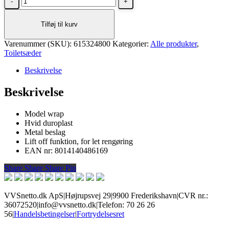
i.life
B
Tilføj til kurv
toiletsæde
med
Varenummer (SKU):
softclose
615324800
Kategorier:
Alle produkter
,
Toiletsæder
antal
Beskrivelse
Beskrivelse
Model wrap
Hvid duroplast
Metal beslag
Lift off funktion, for let rengøring
EAN nr: 8014140486169
Share
Share
Share
Share
Pin
VVSnetto.dk ApS
|
Højrupsvej 29
|
9900 Frederikshavn
|
CVR nr.:
36072520
|
info@vvsnetto.dk
|
Telefon: 70 26 26
56
|
Handelsbetingelser
|
Fortrydelsesret