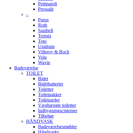
Pettinaroli
Pressalit
–
Purus
Roth
Sanibell
Termix
Toto
Unidrain
Villeroy & Boch
Vola
Wavin
Badeværelse
TOILET
Bidet
Bidétbatterier
Toiletter
Toiletpakker
Toiletsæder
Væghængte toiletter
Indbygningscisterner
Tilbehør
HÅNDVASK
Badeværelsesmøbler
Håndvaske