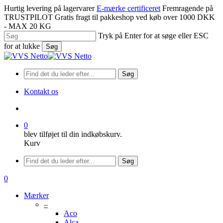
Spring
Hurtig levering på lagervarer
E-mærke certificeret
Fremragende på
til
TRUSTPILOT
Gratis fragt til pakkeshop ved køb over 1000 DKK
hovedindhold
- MAX 20 KG
Tryk på Enter for at søge eller ESC
for at lukke
Søg
Luk
søgning
Søg
Kontakt os
søge
0
blev tilføjet til din indkøbskurv.
Kurv
Menu
Søg
søge
0
Menu
Mærker
–
Aco
Alca