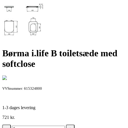
Børma i.life B toiletsæde med
softclose
VVSnummer: 615324800
1-3 dages levering
721
kr.
Børma