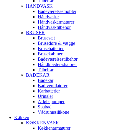
Tilbehør
HÅNDVASK
Badeværelsesmøbler
Håndvaske
Håndvaskarmaturer
Håndvasktilbehør
BRUSER
Brusesæt
Brusedøre & vægge
Brusebatterier
Brusekabiner
Badeværelsestilbehør
Håndklæderadiatorer
Tilbehør
BADEKAR
Badekar
Bad ventilatorer
Karbatterier
Urinaler
Afløbspumper
Spabad
Vådrumssilikone
Køkken
KØKKENVASK
Køkkenarmaturer