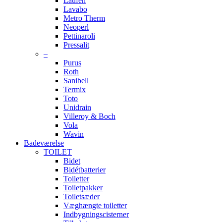
Laufen
Lavabo
Metro Therm
Neoperl
Pettinaroli
Pressalit
–
Purus
Roth
Sanibell
Termix
Toto
Unidrain
Villeroy & Boch
Vola
Wavin
Badeværelse
TOILET
Bidet
Bidétbatterier
Toiletter
Toiletpakker
Toiletsæder
Væghængte toiletter
Indbygningscisterner