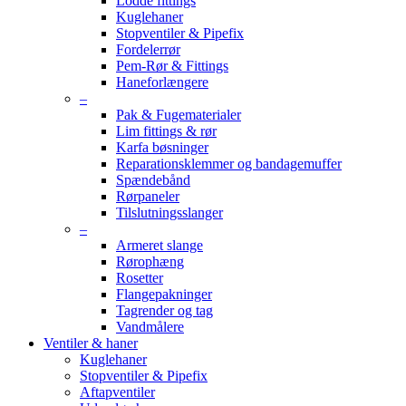
Lodde fittings
Kuglehaner
Stopventiler & Pipefix
Fordelerrør
Pem-Rør & Fittings
Haneforlængere
–
Pak & Fugematerialer
Lim fittings & rør
Karfa bøsninger
Reparationsklemmer og bandagemuffer
Spændebånd
Rørpaneler
Tilslutningsslanger
–
Armeret slange
Rørophæng
Rosetter
Flangepakninger
Tagrender og tag
Vandmålere
Ventiler & haner
Kuglehaner
Stopventiler & Pipefix
Aftapventiler