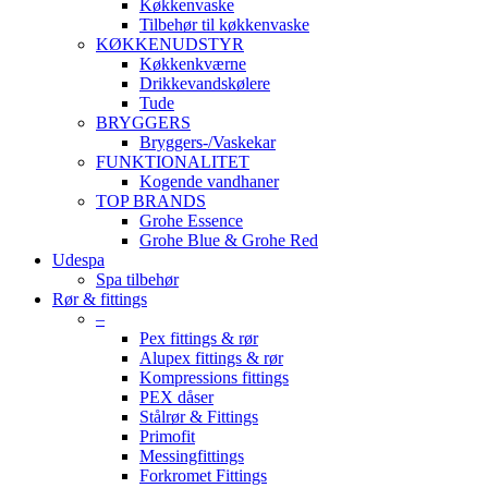
Køkkenvaske
Tilbehør til køkkenvaske
KØKKENUDSTYR
Køkkenkværne
Drikkevandskølere
Tude
BRYGGERS
Bryggers-/Vaskekar
FUNKTIONALITET
Kogende vandhaner
TOP BRANDS
Grohe Essence
Grohe Blue & Grohe Red
Udespa
Spa tilbehør
Rør & fittings
–
Pex fittings & rør
Alupex fittings & rør
Kompressions fittings
PEX dåser
Stålrør & Fittings
Primofit
Messingfittings
Forkromet Fittings