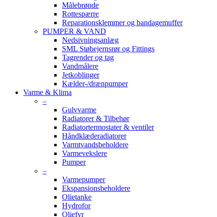
Målebrønde
Rottespærre
Reparationsklemmer og bandagemuffer
PUMPER & VAND
Nedsivningsanlæg
SML Støbejernsrør og Fittings
Tagrender og tag
Vandmålere
Jetkoblinger
Kælder-/drænpumper
Varme & Klima
–
Gulvvarme
Radiatorer & Tilbehør
Radiatortermostater & ventiler
Håndklæderadiatorer
Varmtvandsbeholdere
Varmevekslere
Pumper
–
Varmepumper
Ekspansionsbeholdere
Olietanke
Hydrofor
Oliefyr