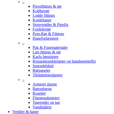
–
Pressfittings & rør
Kobberrør
Lodde fittings
Kuglehaner
Stopventiler & Pipefix
Fordelerrør
Pem-Rør & Fittings
Haneforlængere
–
Pak & Fugematerialer
Lim fittings & rør
Karfa bøsninger
Reparationsklemmer og bandagemuffer
Spændebånd
Rørpaneler
Tilslutningsslanger
–
Armeret slange
Rørophæng
Rosetter
Flangepakninger
Tagrender og tag
Vandmålere
Ventiler & haner