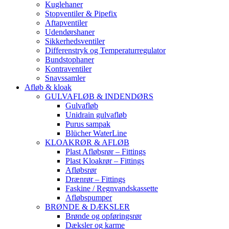
Kuglehaner
Stopventiler & Pipefix
Aftapventiler
Udendørshaner
Sikkerhedsventiler
Differenstryk og Temperaturregulator
Bundstophaner
Kontraventiler
Snavssamler
Afløb & kloak
GULVAFLØB & INDENDØRS
Gulvafløb
Unidrain gulvafløb
Purus sampak
Blücher WaterLine
KLOAKRØR & AFLØB
Plast Afløbsrør – Fittings
Plast Kloakrør – Fittings
Afløbsrør
Drænrør – Fittings
Faskine / Regnvandskassette
Afløbspumper
BRØNDE & DÆKSLER
Brønde og opføringsrør
Dæksler og karme