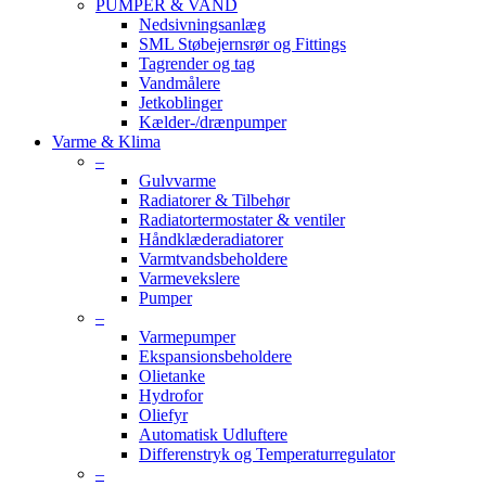
PUMPER & VAND
Nedsivningsanlæg
SML Støbejernsrør og Fittings
Tagrender og tag
Vandmålere
Jetkoblinger
Kælder-/drænpumper
Varme & Klima
–
Gulvvarme
Radiatorer & Tilbehør
Radiatortermostater & ventiler
Håndklæderadiatorer
Varmtvandsbeholdere
Varmevekslere
Pumper
–
Varmepumper
Ekspansionsbeholdere
Olietanke
Hydrofor
Oliefyr
Automatisk Udluftere
Differenstryk og Temperaturregulator
–