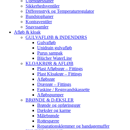
Udendørshaner
Sikkerhedsventiler
Differenstryk og Temperaturregulator
Bundstophaner
Kontraventiler
Snavssamler
Afløb & kloak
GULVAFLØB & INDENDØRS
Gulvafløb
Unidrain gulvafløb
Purus sampak
Blücher WaterLine
KLOAKRØR & AFLØB
Plast Afløbsrør – Fittings
Plast Kloakrør – Fittings
Afløbsrør
Drænrør – Fittings
Faskine / Regnvandskassette
Afløbspumper
BRØNDE & DÆKSLER
Brønde og opføringsrør
Dæksler og karme
Målebrønde
Rottespærre
Reparationsklemmer og bandagemuffer