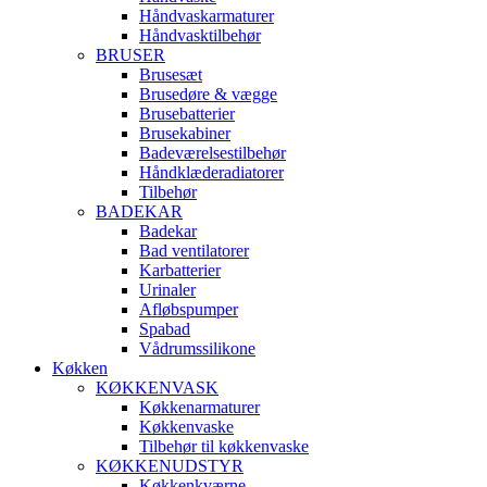
Håndvaskarmaturer
Håndvasktilbehør
BRUSER
Brusesæt
Brusedøre & vægge
Brusebatterier
Brusekabiner
Badeværelsestilbehør
Håndklæderadiatorer
Tilbehør
BADEKAR
Badekar
Bad ventilatorer
Karbatterier
Urinaler
Afløbspumper
Spabad
Vådrumssilikone
Køkken
KØKKENVASK
Køkkenarmaturer
Køkkenvaske
Tilbehør til køkkenvaske
KØKKENUDSTYR
Køkkenkværne