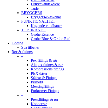
Drikkevandskølere
Tude
BRYGGERS
Bryggers-/Vaskekar
FUNKTIONALITET
Kogende vandhaner
TOP BRANDS
Grohe Essence
Grohe Blue & Grohe Red
Udespa
Spa tilbehør
Rør & fittings
–
Pex fittings & rør
Alupex fittings & rør
Kompressions fittings
PEX dåser
Stålrør & Fittings
Primofit
Messingfittings
Forkromet Fittings
–
Pressfittings & rør
Kobberrør