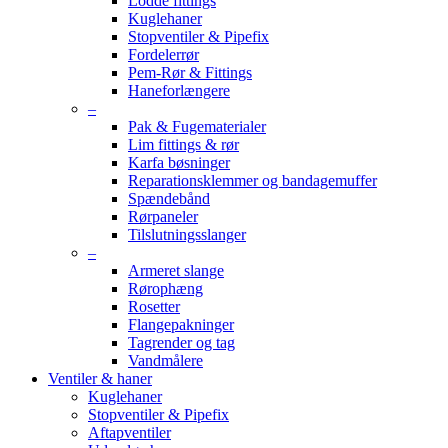
Lodde fittings
Kuglehaner
Stopventiler & Pipefix
Fordelerrør
Pem-Rør & Fittings
Haneforlængere
–
Pak & Fugematerialer
Lim fittings & rør
Karfa bøsninger
Reparationsklemmer og bandagemuffer
Spændebånd
Rørpaneler
Tilslutningsslanger
–
Armeret slange
Rørophæng
Rosetter
Flangepakninger
Tagrender og tag
Vandmålere
Ventiler & haner
Kuglehaner
Stopventiler & Pipefix
Aftapventiler