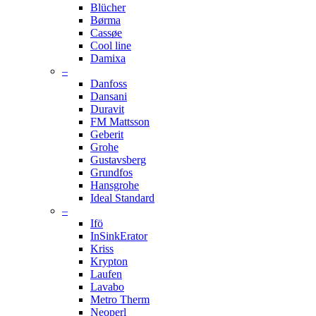
Blücher
Børma
Cassøe
Cool line
Damixa
–
Danfoss
Dansani
Duravit
FM Mattsson
Geberit
Grohe
Gustavsberg
Grundfos
Hansgrohe
Ideal Standard
–
Ifö
InSinkErator
Kriss
Krypton
Laufen
Lavabo
Metro Therm
Neoperl