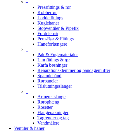
–
Pressfittings & rør
Kobberrør
Lodde fittings
Kuglehaner
Stopventiler & Pipefix
Fordelerrør
Pem-Rør & Fittings
Haneforlængere
–
Pak & Fugematerialer
Lim fittings & rør
Karfa bøsninger
Reparationsklemmer og bandagemuffer
Spændebånd
Rørpaneler
Tilslutningsslanger
–
Armeret slange
Rørophæng
Rosetter
Flangepakninger
Tagrender og tag
Vandmålere
Ventiler & haner