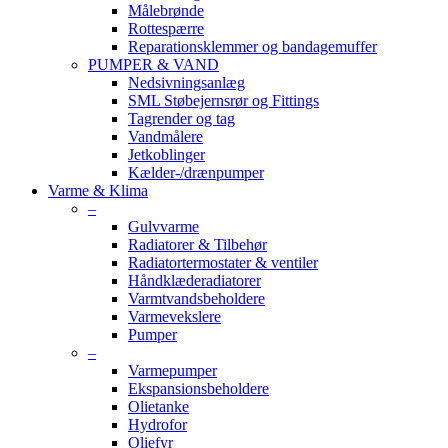
Målebrønde
Rottespærre
Reparationsklemmer og bandagemuffer
PUMPER & VAND
Nedsivningsanlæg
SML Støbejernsrør og Fittings
Tagrender og tag
Vandmålere
Jetkoblinger
Kælder-/drænpumper
Varme & Klima
–
Gulvvarme
Radiatorer & Tilbehør
Radiatortermostater & ventiler
Håndklæderadiatorer
Varmtvandsbeholdere
Varmevekslere
Pumper
–
Varmepumper
Ekspansionsbeholdere
Olietanke
Hydrofor
Oliefyr