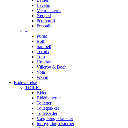
Laufen
Lavabo
Metro Therm
Neoperl
Pettinaroli
Pressalit
–
Purus
Roth
Sanibell
Termix
Toto
Unidrain
Villeroy & Boch
Vola
Wavin
Badeværelse
TOILET
Bidet
Bidétbatterier
Toiletter
Toiletpakker
Toiletsæder
Væghængte toiletter
Indbygningscisterner