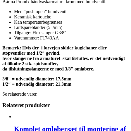
Børma Promix håndvaskarmatur i krom med bundventil.
Med “push open” bundventil
Keramisk kartouche
Kan temperaturbegrænses
Luftspareblander (5 l/min)
Tilgange: Flexslanger G3/8″
Varenummer: F1743AA
Bemærk: Hvis der i forvejen sidder kuglehaner eller
stopventiler med 1/2″ gevind,
hvor slangerne fra armaturet skal tilsluttes, er det nødvendigt
at tilkøbe 2 stk. spidsmuffer,
da tilslutningsslangerne er med 3/8″ omløbere.
3/8″ = udvendig diameter: 17,5mm
1/2″ = udvendig diameter: 21,3mm
Se relaterede varer.
Relateret produkter
Komplet omløbersæt til montering af