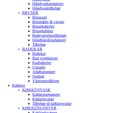
Håndvaskarmaturer
Håndvasktilbehør
BRUSER
Brusesæt
Brusedøre & vægge
Brusebatterier
Brusekabiner
Badeværelsestilbehør
Håndklæderadiatorer
Tilbehør
BADEKAR
Badekar
Bad ventilatorer
Karbatterier
Urinaler
Afløbspumper
Spabad
Vådrumssilikone
Køkken
KØKKENVASK
Køkkenarmaturer
Køkkenvaske
Tilbehør til køkkenvaske
KØKKENUDSTYR
Køkkenkværne