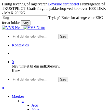
Spring
Hurtig levering på lagervarer
E-mærke certificeret
Fremragende på
til
TRUSTPILOT
Gratis fragt til pakkeshop ved køb over 1000 DKK
hovedindhold
- MAX 20 KG
Tryk på Enter for at søge eller ESC
for at lukke
Søg
Luk
søgning
Søg
Kontakt os
søge
0
blev tilføjet til din indkøbskurv.
Kurv
Menu
Søg
søge
0
Menu
Mærker
–
Aco
Alca