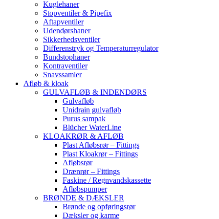
Kuglehaner
Stopventiler & Pipefix
Aftapventiler
Udendørshaner
Sikkerhedsventiler
Differenstryk og Temperaturregulator
Bundstophaner
Kontraventiler
Snavssamler
Afløb & kloak
GULVAFLØB & INDENDØRS
Gulvafløb
Unidrain gulvafløb
Purus sampak
Blücher WaterLine
KLOAKRØR & AFLØB
Plast Afløbsrør – Fittings
Plast Kloakrør – Fittings
Afløbsrør
Drænrør – Fittings
Faskine / Regnvandskassette
Afløbspumper
BRØNDE & DÆKSLER
Brønde og opføringsrør
Dæksler og karme