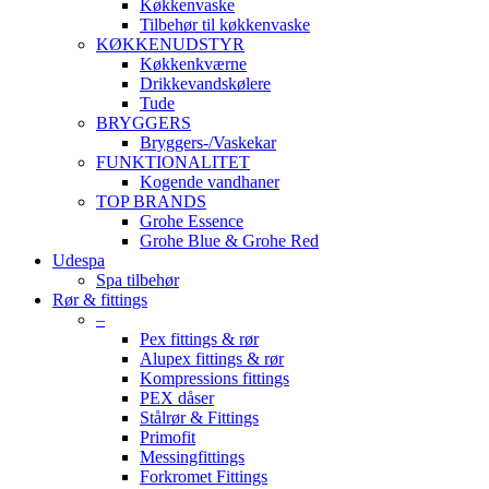
Køkkenvaske
Tilbehør til køkkenvaske
KØKKENUDSTYR
Køkkenkværne
Drikkevandskølere
Tude
BRYGGERS
Bryggers-/Vaskekar
FUNKTIONALITET
Kogende vandhaner
TOP BRANDS
Grohe Essence
Grohe Blue & Grohe Red
Udespa
Spa tilbehør
Rør & fittings
–
Pex fittings & rør
Alupex fittings & rør
Kompressions fittings
PEX dåser
Stålrør & Fittings
Primofit
Messingfittings
Forkromet Fittings