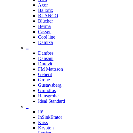
Axor
Ballofix
BLANCO
Blücher
Børma
Cassøe
Cool line
Damixa
–
Danfoss
Dansani
Duravit
FM Mattsson
Geberit
Grohe
Gustavsberg
Grundfos
Hansgrohe
Ideal Standard
–
Ifö
InSinkErator
Kriss
Krypton