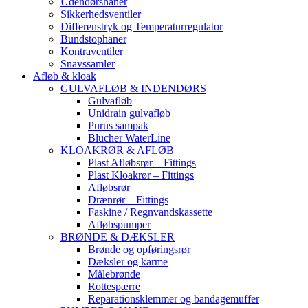
Udendørshaner
Sikkerhedsventiler
Differenstryk og Temperaturregulator
Bundstophaner
Kontraventiler
Snavssamler
Afløb & kloak
GULVAFLØB & INDENDØRS
Gulvafløb
Unidrain gulvafløb
Purus sampak
Blücher WaterLine
KLOAKRØR & AFLØB
Plast Afløbsrør – Fittings
Plast Kloakrør – Fittings
Afløbsrør
Drænrør – Fittings
Faskine / Regnvandskassette
Afløbspumper
BRØNDE & DÆKSLER
Brønde og opføringsrør
Dæksler og karme
Målebrønde
Rottespærre
Reparationsklemmer og bandagemuffer