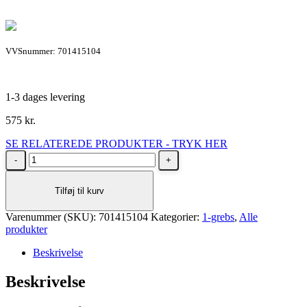
VVSnummer: 701415104
1-3 dages levering
575
kr.
SE RELATEREDE PRODUKTER - TRYK HER
Børma
Promix
håndvaskarmatur
Tilføj til kurv
i
krom
Varenummer (SKU):
med
701415104
Kategorier:
1-grebs
,
Alle
produkter
bundventil
antal
Beskrivelse
Beskrivelse