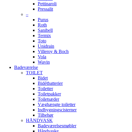
Pettinaroli
Pressalit
–
Purus
Roth
Sanibell
Termix
Toto
Unidrain
Villeroy & Boch
Vola
Wavin
Badeværelse
TOILET
Bidet
Bidétbatterier
Toiletter
Toiletpakker
Toiletsæder
Væghængte toiletter
Indbygningscisterner
Tilbehør
HÅNDVASK
Badeværelsesmøbler
Håndvaske