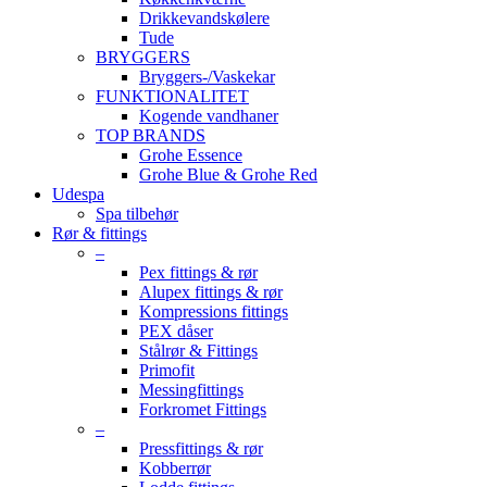
Drikkevandskølere
Tude
BRYGGERS
Bryggers-/Vaskekar
FUNKTIONALITET
Kogende vandhaner
TOP BRANDS
Grohe Essence
Grohe Blue & Grohe Red
Udespa
Spa tilbehør
Rør & fittings
–
Pex fittings & rør
Alupex fittings & rør
Kompressions fittings
PEX dåser
Stålrør & Fittings
Primofit
Messingfittings
Forkromet Fittings
–
Pressfittings & rør
Kobberrør