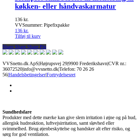
køkken- eller håndvaskarmatur
136
kr.
VVSnummer: Pipefixpakke
136
kr.
Tilføj til kurv
Share
Share
Share
Share
Pin
VVSnetto.dk ApS
|
Højrupsvej 29
|
9900 Frederikshavn
|
CVR nr.:
36072520
|
info@vvsnetto.dk
|
Telefon: 70 26 26
56
|
Handelsbetingelser
|
Fortrydelsesret
facebook
youtube
Sundhedsfare
Produkter med dette mærke kan give slem irritation i øjne og på hud,
allergisk hudreaktion, luftvejsirritation, samt sløvhed eller
svimmelhed. Brug øjenbeskyttelse og handsker alt efter risiko, og
sørg for god ventilation.