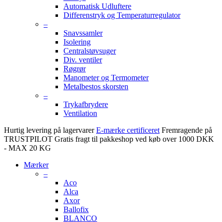
Automatisk Udluftere
Differenstryk og Temperaturregulator
–
Snavssamler
Isolering
Centralstøvsuger
Div. ventiler
Røgrør
Manometer og Termometer
Metalbestos skorsten
–
Trykafbrydere
Ventilation
Hurtig levering på lagervarer
E-mærke certificeret
Fremragende på
TRUSTPILOT
Gratis fragt til pakkeshop ved køb over 1000 DKK
- MAX 20 KG
Mærker
–
Aco
Alca
Axor
Ballofix
BLANCO