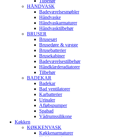
Tilbehør
HÅNDVASK
Badeværelsesmøbler
Håndvaske
Håndvaskarmaturer
Håndvasktilbehør
BRUSER
Brusesæt
Brusedøre & vægge
Brusebatterier
Brusekabiner
Badeværelsestilbehør
Håndklæderadiatorer
Tilbehør
BADEKAR
Badekar
Bad ventilatorer
Karbatterier
Urinaler
Afløbspumper
Spabad
Vådrumssilikone
Køkken
KØKKENVASK
Køkkenarmaturer