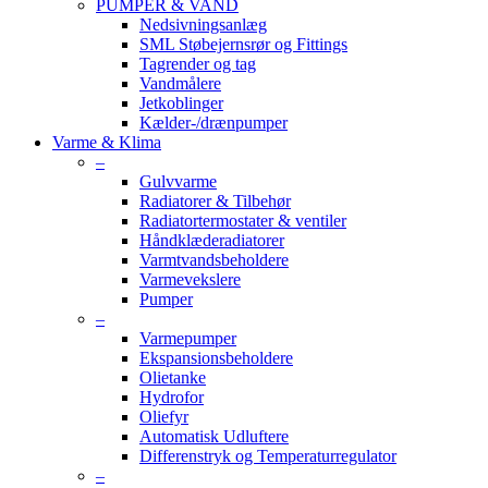
PUMPER & VAND
Nedsivningsanlæg
SML Støbejernsrør og Fittings
Tagrender og tag
Vandmålere
Jetkoblinger
Kælder-/drænpumper
Varme & Klima
–
Gulvvarme
Radiatorer & Tilbehør
Radiatortermostater & ventiler
Håndklæderadiatorer
Varmtvandsbeholdere
Varmevekslere
Pumper
–
Varmepumper
Ekspansionsbeholdere
Olietanke
Hydrofor
Oliefyr
Automatisk Udluftere
Differenstryk og Temperaturregulator
–