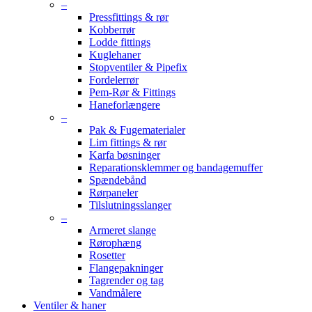
–
Pressfittings & rør
Kobberrør
Lodde fittings
Kuglehaner
Stopventiler & Pipefix
Fordelerrør
Pem-Rør & Fittings
Haneforlængere
–
Pak & Fugematerialer
Lim fittings & rør
Karfa bøsninger
Reparationsklemmer og bandagemuffer
Spændebånd
Rørpaneler
Tilslutningsslanger
–
Armeret slange
Rørophæng
Rosetter
Flangepakninger
Tagrender og tag
Vandmålere
Ventiler & haner