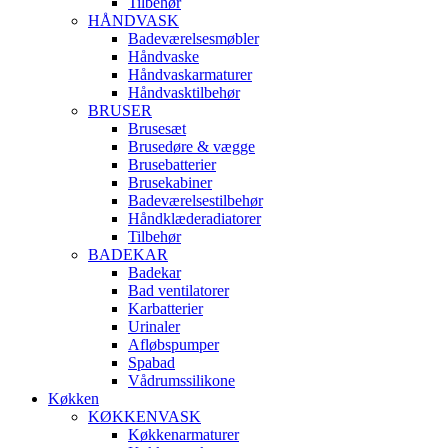
Tilbehør
HÅNDVASK
Badeværelsesmøbler
Håndvaske
Håndvaskarmaturer
Håndvasktilbehør
BRUSER
Brusesæt
Brusedøre & vægge
Brusebatterier
Brusekabiner
Badeværelsestilbehør
Håndklæderadiatorer
Tilbehør
BADEKAR
Badekar
Bad ventilatorer
Karbatterier
Urinaler
Afløbspumper
Spabad
Vådrumssilikone
Køkken
KØKKENVASK
Køkkenarmaturer