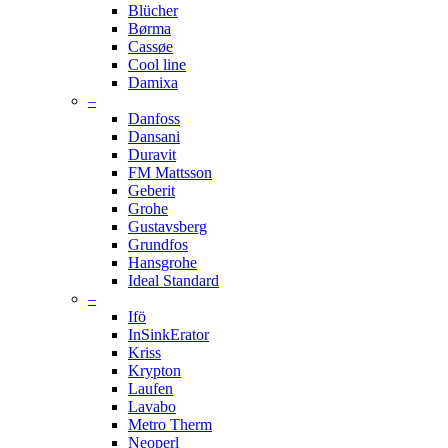
Blücher
Børma
Cassøe
Cool line
Damixa
–
Danfoss
Dansani
Duravit
FM Mattsson
Geberit
Grohe
Gustavsberg
Grundfos
Hansgrohe
Ideal Standard
–
Ifö
InSinkErator
Kriss
Krypton
Laufen
Lavabo
Metro Therm
Neoperl