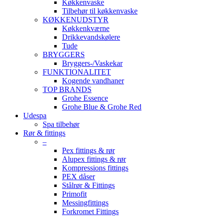
Køkkenvaske
Tilbehør til køkkenvaske
KØKKENUDSTYR
Køkkenkværne
Drikkevandskølere
Tude
BRYGGERS
Bryggers-/Vaskekar
FUNKTIONALITET
Kogende vandhaner
TOP BRANDS
Grohe Essence
Grohe Blue & Grohe Red
Udespa
Spa tilbehør
Rør & fittings
–
Pex fittings & rør
Alupex fittings & rør
Kompressions fittings
PEX dåser
Stålrør & Fittings
Primofit
Messingfittings
Forkromet Fittings