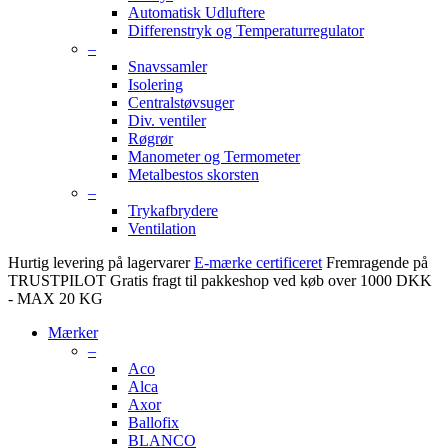
Automatisk Udluftere
Differenstryk og Temperaturregulator
–
Snavssamler
Isolering
Centralstøvsuger
Div. ventiler
Røgrør
Manometer og Termometer
Metalbestos skorsten
–
Trykafbrydere
Ventilation
Hurtig levering på lagervarer
E-mærke certificeret
Fremragende på
TRUSTPILOT
Gratis fragt til pakkeshop ved køb over 1000 DKK
- MAX 20 KG
Mærker
–
Aco
Alca
Axor
Ballofix
BLANCO