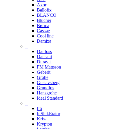
Axor
Ballofix
BLANCO
Blücher
Børma
Cassøe
Cool line
Damixa
–
Danfoss
Dansani
Duravit
FM Mattsson
Geberit
Grohe
Gustavsberg
Grundfos
Hansgrohe
Ideal Standard
–
Ifö
InSinkErator
Kriss
Krypton