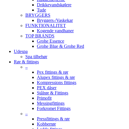
Drikkevandskølere
Tude
BRYGGERS
Bryggers-/Vaskekar
FUNKTIONALITET
Kogende vandhaner
TOP BRANDS
Grohe Essence
Grohe Blue & Grohe Red
Udespa
Spa tilbehør
Rør & fittings
–
Pex fittings & rør
Alupex fittings & rør
Kompressions fittings
PEX dåser
Stålrør & Fittings
Primofit
Messingfittings
Forkromet Fittings
–
Pressfittings & rør
Kobberrør