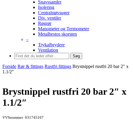
Snavssamler
Isolering
Centralstøvsuger
Div. ventiler
Røgrør
Manometer og Termometer
Metalbestos skorsten
–
Trykafbrydere
Ventilation
Søg
Forside
Rør & fittings
Rustfri fittings
Brystnippel rustfri 20 bar 2″ x
1.1/2″
Brystnippel rustfri 20 bar 2″ x
1.1/2″
VVSnummer: 031745167