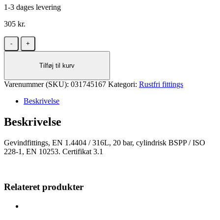
1-3 dages levering
305
kr.
Brystnippel
rustfri
20
Tilføj til kurv
bar
2"
Varenummer (SKU):
x
031745167
Kategori:
Rustfri fittings
1.1/2"
Beskrivelse
antal
Beskrivelse
Gevindfittings, EN 1.4404 / 316L, 20 bar, cylindrisk BSPP / ISO
228-1, EN 10253. Certifikat 3.1
Relateret produkter