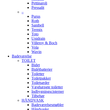
Pettinaroli
Pressalit
–
Purus
Roth
Sanibell
Termix
Toto
Unidrain
Villeroy & Boch
Vola
Wavin
Badeværelse
TOILET
Bidet
Bidétbatterier
Toiletter
Toiletpakker
Toiletsæder
Væghængte toiletter
Indbygningscisterner
Tilbehør
HÅNDVASK
Badeværelsesmøbler
Håndvaske