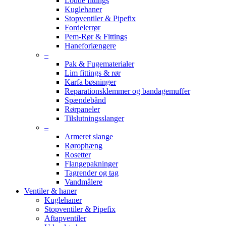
Lodde fittings
Kuglehaner
Stopventiler & Pipefix
Fordelerrør
Pem-Rør & Fittings
Haneforlængere
–
Pak & Fugematerialer
Lim fittings & rør
Karfa bøsninger
Reparationsklemmer og bandagemuffer
Spændebånd
Rørpaneler
Tilslutningsslanger
–
Armeret slange
Rørophæng
Rosetter
Flangepakninger
Tagrender og tag
Vandmålere
Ventiler & haner
Kuglehaner
Stopventiler & Pipefix
Aftapventiler