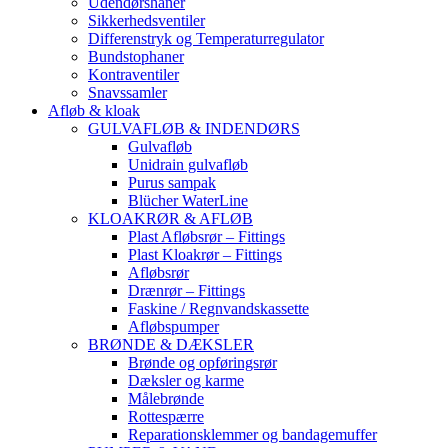
Udendørshaner
Sikkerhedsventiler
Differenstryk og Temperaturregulator
Bundstophaner
Kontraventiler
Snavssamler
Afløb & kloak
GULVAFLØB & INDENDØRS
Gulvafløb
Unidrain gulvafløb
Purus sampak
Blücher WaterLine
KLOAKRØR & AFLØB
Plast Afløbsrør – Fittings
Plast Kloakrør – Fittings
Afløbsrør
Drænrør – Fittings
Faskine / Regnvandskassette
Afløbspumper
BRØNDE & DÆKSLER
Brønde og opføringsrør
Dæksler og karme
Målebrønde
Rottespærre
Reparationsklemmer og bandagemuffer