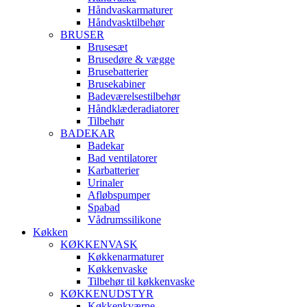
Håndvaskarmaturer
Håndvasktilbehør
BRUSER
Brusesæt
Brusedøre & vægge
Brusebatterier
Brusekabiner
Badeværelsestilbehør
Håndklæderadiatorer
Tilbehør
BADEKAR
Badekar
Bad ventilatorer
Karbatterier
Urinaler
Afløbspumper
Spabad
Vådrumssilikone
Køkken
KØKKENVASK
Køkkenarmaturer
Køkkenvaske
Tilbehør til køkkenvaske
KØKKENUDSTYR
Køkkenkværne