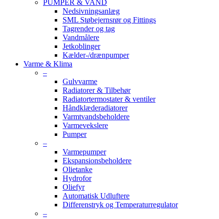
PUMPER & VAND
Nedsivningsanlæg
SML Støbejernsrør og Fittings
Tagrender og tag
Vandmålere
Jetkoblinger
Kælder-/drænpumper
Varme & Klima
–
Gulvvarme
Radiatorer & Tilbehør
Radiatortermostater & ventiler
Håndklæderadiatorer
Varmtvandsbeholdere
Varmevekslere
Pumper
–
Varmepumper
Ekspansionsbeholdere
Olietanke
Hydrofor
Oliefyr
Automatisk Udluftere
Differenstryk og Temperaturregulator
–