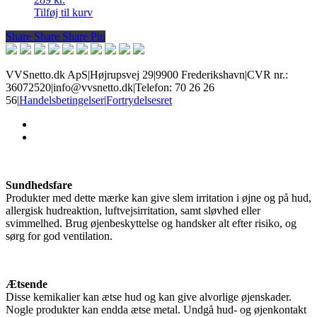
Tilføj til kurv
Share
Share
Share
Share
Pin
VVSnetto.dk ApS
|
Højrupsvej 29
|
9900 Frederikshavn
|
CVR nr.:
36072520
|
info@vvsnetto.dk
|
Telefon: 70 26 26
56
|
Handelsbetingelser
|
Fortrydelsesret
facebook
youtube
Sundhedsfare
Produkter med dette mærke kan give slem irritation i øjne og på hud,
allergisk hudreaktion, luftvejsirritation, samt sløvhed eller
svimmelhed. Brug øjenbeskyttelse og handsker alt efter risiko, og
sørg for god ventilation.
Ætsende
Disse kemikalier kan ætse hud og kan give alvorlige øjenskader.
Nogle produkter kan endda ætse metal. Undgå hud- og øjenkontakt