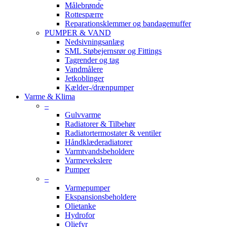
Målebrønde
Rottespærre
Reparationsklemmer og bandagemuffer
PUMPER & VAND
Nedsivningsanlæg
SML Støbejernsrør og Fittings
Tagrender og tag
Vandmålere
Jetkoblinger
Kælder-/drænpumper
Varme & Klima
–
Gulvvarme
Radiatorer & Tilbehør
Radiatortermostater & ventiler
Håndklæderadiatorer
Varmtvandsbeholdere
Varmevekslere
Pumper
–
Varmepumper
Ekspansionsbeholdere
Olietanke
Hydrofor
Oliefyr