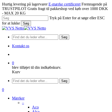
Spring
Hurtig levering på lagervarer
E-mærke certificeret
Fremragende på
til
TRUSTPILOT
Gratis fragt til pakkeshop ved køb over 1000 DKK
hovedindhold
- MAX 20 KG
Tryk på Enter for at søge eller ESC
for at lukke
Søg
Luk
søgning
Søg
Kontakt os
søge
0
blev tilføjet til din indkøbskurv.
Kurv
Menu
Søg
søge
0
Menu
Mærker
–
Aco
Alca