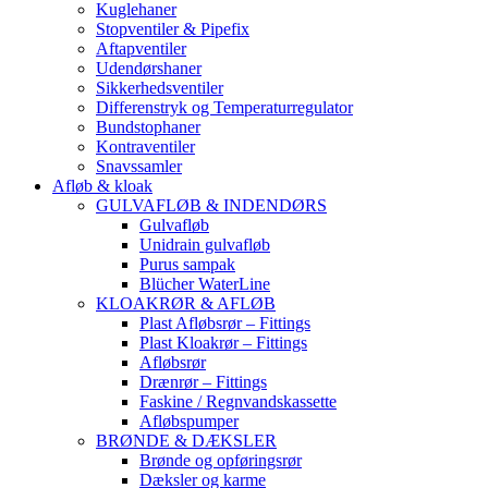
Kuglehaner
Stopventiler & Pipefix
Aftapventiler
Udendørshaner
Sikkerhedsventiler
Differenstryk og Temperaturregulator
Bundstophaner
Kontraventiler
Snavssamler
Afløb & kloak
GULVAFLØB & INDENDØRS
Gulvafløb
Unidrain gulvafløb
Purus sampak
Blücher WaterLine
KLOAKRØR & AFLØB
Plast Afløbsrør – Fittings
Plast Kloakrør – Fittings
Afløbsrør
Drænrør – Fittings
Faskine / Regnvandskassette
Afløbspumper
BRØNDE & DÆKSLER
Brønde og opføringsrør
Dæksler og karme