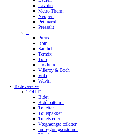
Laufen
Lavabo
Metro Therm
Neoperl
Pettinaroli
Pressalit
–
Purus
Roth
Sanibell
Termix
Toto
Unidrain
Villeroy & Boch
Vola
Wavin
Badeværelse
TOILET
Bidet
Bidétbatterier
Toiletter
Toiletpakker
Toiletsæder
Væghængte toiletter
Indbygningscisterner