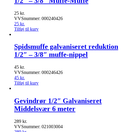
1/2″ – 3/8″ Muffe-Muffe
25
kr.
VVSnummer: 000240426
25
kr.
Tilføj til kurv
Spidsmuffe galvaniseret reduktion
1/2″ – 3/8″ muffe-nippel
45
kr.
VVSnummer: 000246426
45
kr.
Tilføj til kurv
Gevindrør 1/2″ Galvaniseret
Middelsvær 6 meter
289
kr.
VVSnummer: 021003004
289
kr.