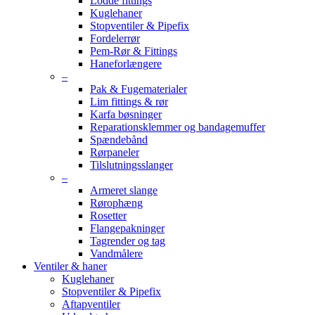
Lodde fittings
Kuglehaner
Stopventiler & Pipefix
Fordelerrør
Pem-Rør & Fittings
Haneforlængere
–
Pak & Fugematerialer
Lim fittings & rør
Karfa bøsninger
Reparationsklemmer og bandagemuffer
Spændebånd
Rørpaneler
Tilslutningsslanger
–
Armeret slange
Rørophæng
Rosetter
Flangepakninger
Tagrender og tag
Vandmålere
Ventiler & haner
Kuglehaner
Stopventiler & Pipefix
Aftapventiler