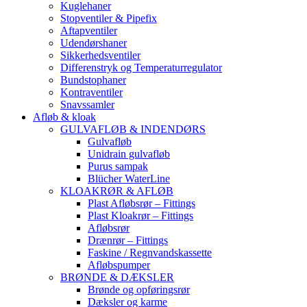
Kuglehaner
Stopventiler & Pipefix
Aftapventiler
Udendørshaner
Sikkerhedsventiler
Differenstryk og Temperaturregulator
Bundstophaner
Kontraventiler
Snavssamler
Afløb & kloak
GULVAFLØB & INDENDØRS
Gulvafløb
Unidrain gulvafløb
Purus sampak
Blücher WaterLine
KLOAKRØR & AFLØB
Plast Afløbsrør – Fittings
Plast Kloakrør – Fittings
Afløbsrør
Drænrør – Fittings
Faskine / Regnvandskassette
Afløbspumper
BRØNDE & DÆKSLER
Brønde og opføringsrør
Dæksler og karme