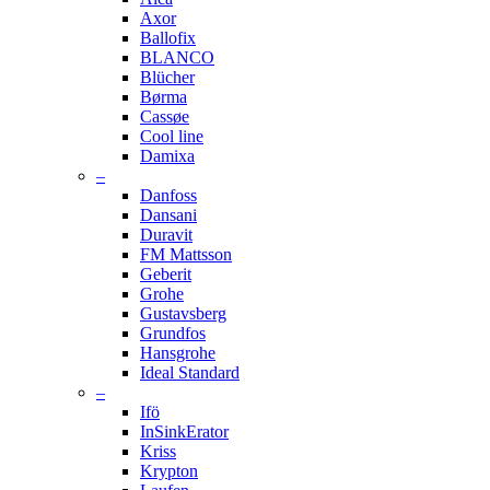
Axor
Ballofix
BLANCO
Blücher
Børma
Cassøe
Cool line
Damixa
–
Danfoss
Dansani
Duravit
FM Mattsson
Geberit
Grohe
Gustavsberg
Grundfos
Hansgrohe
Ideal Standard
–
Ifö
InSinkErator
Kriss
Krypton