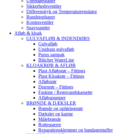
Udendørshaner
Sikkerhedsventiler
Differenstryk og Temperaturregulator
Bundstophaner
Kontraventiler
Snavssamler
Afløb & kloak
GULVAFLØB & INDENDØRS
Gulvafløb
Unidrain gulvafløb
Purus sampak
Blücher WaterLine
KLOAKRØR & AFLØB
Plast Afløbsrør – Fittings
Plast Kloakrør – Fittings
Afløbsrør
Drænrør – Fittings
Faskine / Regnvandskassette
Afløbspumper
BRØNDE & DÆKSLER
Brønde og opføringsrør
Dæksler og karme
Målebrønde
Rottespærre
Reparationsklemmer og bandagemuffer