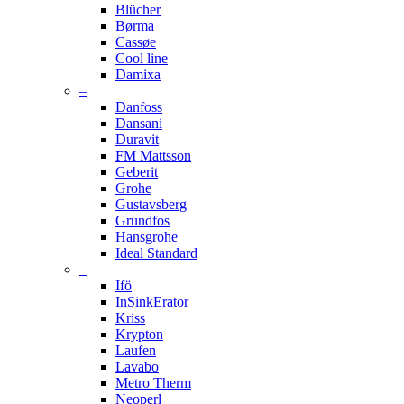
Blücher
Børma
Cassøe
Cool line
Damixa
–
Danfoss
Dansani
Duravit
FM Mattsson
Geberit
Grohe
Gustavsberg
Grundfos
Hansgrohe
Ideal Standard
–
Ifö
InSinkErator
Kriss
Krypton
Laufen
Lavabo
Metro Therm
Neoperl