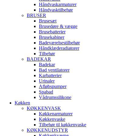
Håndvaskarmaturer
Håndvasktilbehør
BRUSER
Brusesæt
Brusedøre & vægge
Brusebatterier
Brusekabiner
Badeværelsestilbehør
Håndklæderadiatorer
Tilbehør
BADEKAR
Badekar
Bad ventilatorer
Karbatterier
Urinaler
Afløbspumper
Spabad
Vådrumssilikone
Køkken
KØKKENVASK
Køkkenarmaturer
Køkkenvaske
Tilbehør til køkkenvaske
KØKKENUDSTYR
Køkkenkværne