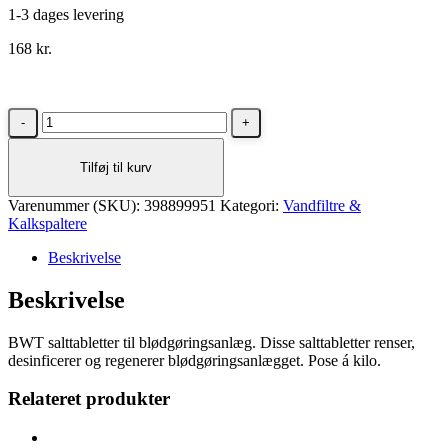
1-3 dages levering
168
kr.
BWT
salttabletter
til
Tilføj til kurv
blødgøringsanlæg
-
Varenummer (SKU):
Pose
398899951
Kategori:
Vandfiltre &
Kalkspaltere
á
8
Beskrivelse
kg
antal
Beskrivelse
BWT salttabletter til blødgøringsanlæg. Disse salttabletter renser,
desinficerer og regenerer blødgøringsanlægget. Pose á kilo.
Relateret produkter