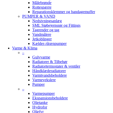
Målebrønde
Rottespærre
Reparationsklemmer og bandagemuffer
PUMPER & VAND
Nedsivningsanlæg
SML Støbejernsrør og Fittings
Tagrender og tag
Vandmålere
Jetkoblinger
Kælder-/drænpumper
Varme & Klima
–
Gulvvarme
Radiatorer & Tilbehør
Radiatortermostater & ventiler
Håndklæderadiatorer
Varmtvandsbeholdere
Varmevekslere
Pumper
–
Varmepumper
Ekspansionsbeholdere
Olietanke
Hydrofor
Oliefyr