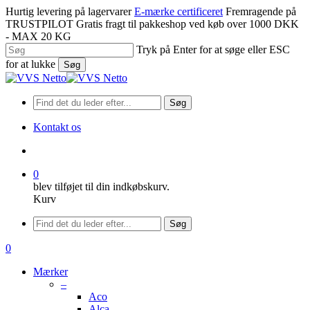
Spring
Hurtig levering på lagervarer
E-mærke certificeret
Fremragende på
til
TRUSTPILOT
Gratis fragt til pakkeshop ved køb over 1000 DKK
hovedindhold
- MAX 20 KG
Tryk på Enter for at søge eller ESC
for at lukke
Søg
Luk
søgning
Søg
Kontakt os
søge
0
blev tilføjet til din indkøbskurv.
Kurv
Menu
Søg
søge
0
Menu
Mærker
–
Aco
Alca