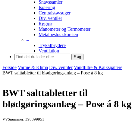
Snavssamler
Isolering
Centralstøvsuger
Div. ventiler
Røgrør
Manometer og Termometer
Metalbestos skorsten
–
Trykafbrydere
Ventilation
Søg
Forside
Varme & Klima
Div. ventiler
Vandfiltre & Kalkspaltere
BWT salttabletter til blødgøringsanlæg – Pose á 8 kg
BWT salttabletter til
blødgøringsanlæg – Pose á 8 kg
VVSnummer: 398899951