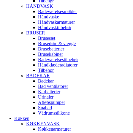
Tilbehør
HÅNDVASK
Badeværelsesmøbler
Håndvaske
Håndvaskarmaturer
Håndvasktilbehør
BRUSER
Brusesæt
Brusedøre & vægge
Brusebatterier
Brusekabiner
Badeværelsestilbehør
Håndklæderadiatorer
Tilbehør
BADEKAR
Badekar
Bad ventilatorer
Karbatterier
Urinaler
Afløbspumper
Spabad
Vådrumssilikone
Køkken
KØKKENVASK
Køkkenarmaturer