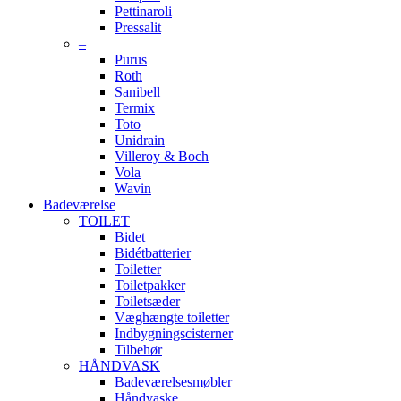
Pettinaroli
Pressalit
–
Purus
Roth
Sanibell
Termix
Toto
Unidrain
Villeroy & Boch
Vola
Wavin
Badeværelse
TOILET
Bidet
Bidétbatterier
Toiletter
Toiletpakker
Toiletsæder
Væghængte toiletter
Indbygningscisterner
Tilbehør
HÅNDVASK
Badeværelsesmøbler
Håndvaske