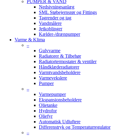
PUMPER & VAND
Nedsivningsanlæg
SML Støbejernsrør og Fittings
Tagrender og tag
Vandmålere
Jetkoblinger
Kælder-/drænpumper
Varme & Klima
–
Gulvvarme
Radiatorer & Tilbehør
Radiatortermostater & ventiler
Håndklæderadiatorer
Varmtvandsbeholdere
Varmevekslere
Pumper
–
Varmepumper
Ekspansionsbeholdere
Olietanke
Hydrofor
Oliefyr
Automatisk Udluftere
Differenstryk og Temperaturregulator
–