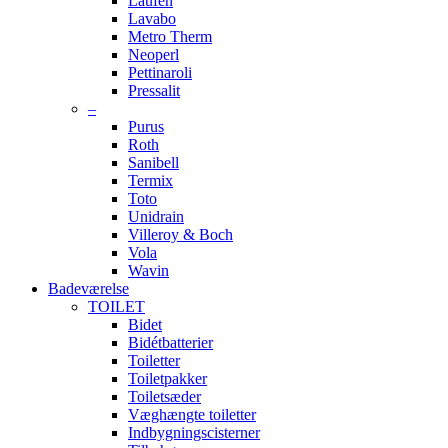
Laufen
Lavabo
Metro Therm
Neoperl
Pettinaroli
Pressalit
–
Purus
Roth
Sanibell
Termix
Toto
Unidrain
Villeroy & Boch
Vola
Wavin
Badeværelse
TOILET
Bidet
Bidétbatterier
Toiletter
Toiletpakker
Toiletsæder
Væghængte toiletter
Indbygningscisterner