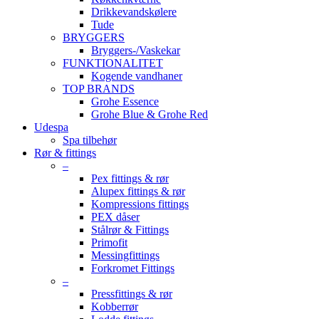
Drikkevandskølere
Tude
BRYGGERS
Bryggers-/Vaskekar
FUNKTIONALITET
Kogende vandhaner
TOP BRANDS
Grohe Essence
Grohe Blue & Grohe Red
Udespa
Spa tilbehør
Rør & fittings
–
Pex fittings & rør
Alupex fittings & rør
Kompressions fittings
PEX dåser
Stålrør & Fittings
Primofit
Messingfittings
Forkromet Fittings
–
Pressfittings & rør
Kobberrør