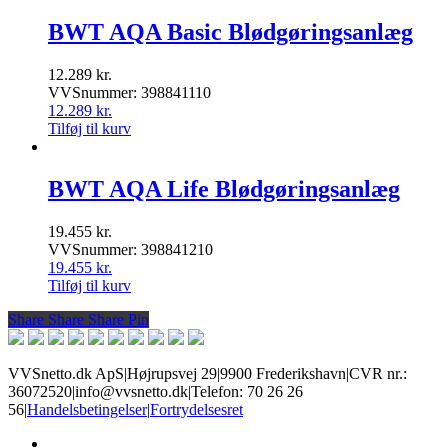
BWT AQA Basic Blødgøringsanlæg
12.289
kr.
VVSnummer: 398841110
12.289
kr.
Tilføj til kurv
BWT AQA Life Blødgøringsanlæg
19.455
kr.
VVSnummer: 398841210
19.455
kr.
Tilføj til kurv
Share
Share
Share
Share
Pin
VVSnetto.dk ApS
|
Højrupsvej 29
|
9900 Frederikshavn
|
CVR nr.:
36072520
|
info@vvsnetto.dk
|
Telefon: 70 26 26
56
|
Handelsbetingelser
|
Fortrydelsesret
facebook