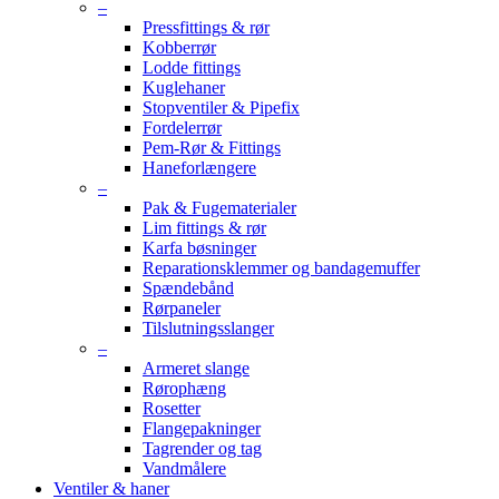
–
Pressfittings & rør
Kobberrør
Lodde fittings
Kuglehaner
Stopventiler & Pipefix
Fordelerrør
Pem-Rør & Fittings
Haneforlængere
–
Pak & Fugematerialer
Lim fittings & rør
Karfa bøsninger
Reparationsklemmer og bandagemuffer
Spændebånd
Rørpaneler
Tilslutningsslanger
–
Armeret slange
Rørophæng
Rosetter
Flangepakninger
Tagrender og tag
Vandmålere
Ventiler & haner