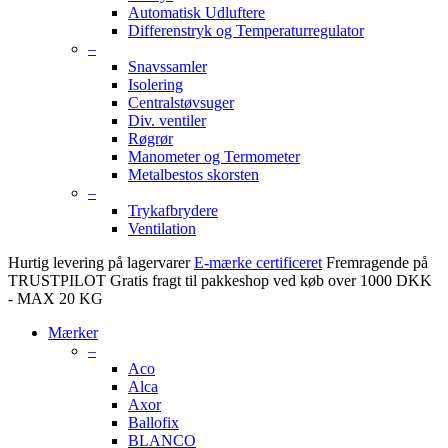
Automatisk Udluftere
Differenstryk og Temperaturregulator
–
Snavssamler
Isolering
Centralstøvsuger
Div. ventiler
Røgrør
Manometer og Termometer
Metalbestos skorsten
–
Trykafbrydere
Ventilation
Hurtig levering på lagervarer
E-mærke certificeret
Fremragende på
TRUSTPILOT
Gratis fragt til pakkeshop ved køb over 1000 DKK
- MAX 20 KG
Mærker
–
Aco
Alca
Axor
Ballofix
BLANCO