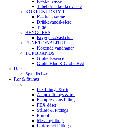
Køkkenvaske
Tilbehør til køkkenvaske
KØKKENUDSTYR
Køkkenkværne
Drikkevandskølere
Tude
BRYGGERS
Bryggers-/Vaskekar
FUNKTIONALITET
Kogende vandhaner
TOP BRANDS
Grohe Essence
Grohe Blue & Grohe Red
Udespa
Spa tilbehør
Rør & fittings
–
Pex fittings & rør
Alupex fittings & rør
Kompressions fittings
PEX dåser
Stålrør & Fittings
Primofit
Messingfittings
Forkromet Fittings