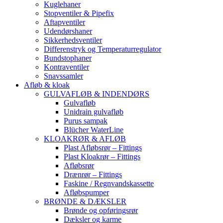
Kuglehaner
Stopventiler & Pipefix
Aftapventiler
Udendørshaner
Sikkerhedsventiler
Differenstryk og Temperaturregulator
Bundstophaner
Kontraventiler
Snavssamler
Afløb & kloak
GULVAFLØB & INDENDØRS
Gulvafløb
Unidrain gulvafløb
Purus sampak
Blücher WaterLine
KLOAKRØR & AFLØB
Plast Afløbsrør – Fittings
Plast Kloakrør – Fittings
Afløbsrør
Drænrør – Fittings
Faskine / Regnvandskassette
Afløbspumper
BRØNDE & DÆKSLER
Brønde og opføringsrør
Dæksler og karme