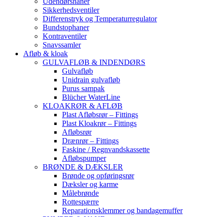
Udendørshaner
Sikkerhedsventiler
Differenstryk og Temperaturregulator
Bundstophaner
Kontraventiler
Snavssamler
Afløb & kloak
GULVAFLØB & INDENDØRS
Gulvafløb
Unidrain gulvafløb
Purus sampak
Blücher WaterLine
KLOAKRØR & AFLØB
Plast Afløbsrør – Fittings
Plast Kloakrør – Fittings
Afløbsrør
Drænrør – Fittings
Faskine / Regnvandskassette
Afløbspumper
BRØNDE & DÆKSLER
Brønde og opføringsrør
Dæksler og karme
Målebrønde
Rottespærre
Reparationsklemmer og bandagemuffer