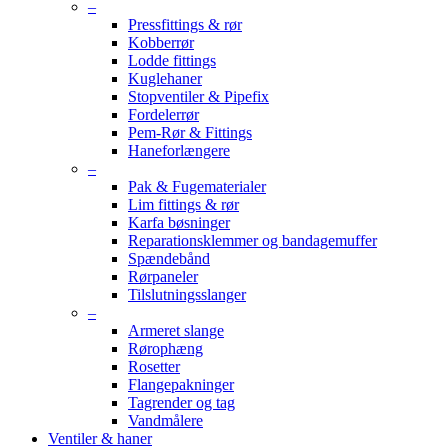
–
Pressfittings & rør
Kobberrør
Lodde fittings
Kuglehaner
Stopventiler & Pipefix
Fordelerrør
Pem-Rør & Fittings
Haneforlængere
–
Pak & Fugematerialer
Lim fittings & rør
Karfa bøsninger
Reparationsklemmer og bandagemuffer
Spændebånd
Rørpaneler
Tilslutningsslanger
–
Armeret slange
Rørophæng
Rosetter
Flangepakninger
Tagrender og tag
Vandmålere
Ventiler & haner