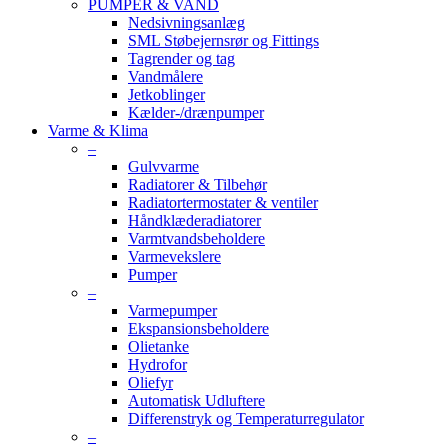
PUMPER & VAND
Nedsivningsanlæg
SML Støbejernsrør og Fittings
Tagrender og tag
Vandmålere
Jetkoblinger
Kælder-/drænpumper
Varme & Klima
–
Gulvvarme
Radiatorer & Tilbehør
Radiatortermostater & ventiler
Håndklæderadiatorer
Varmtvandsbeholdere
Varmevekslere
Pumper
–
Varmepumper
Ekspansionsbeholdere
Olietanke
Hydrofor
Oliefyr
Automatisk Udluftere
Differenstryk og Temperaturregulator
–