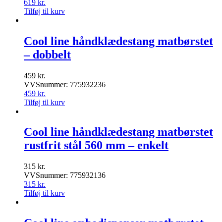
619
kr.
Tilføj til kurv
Cool line håndklædestang matbørstet
– dobbelt
459
kr.
VVSnummer: 775932236
459
kr.
Tilføj til kurv
Cool line håndklædestang matbørstet
rustfrit stål 560 mm – enkelt
315
kr.
VVSnummer: 775932136
315
kr.
Tilføj til kurv