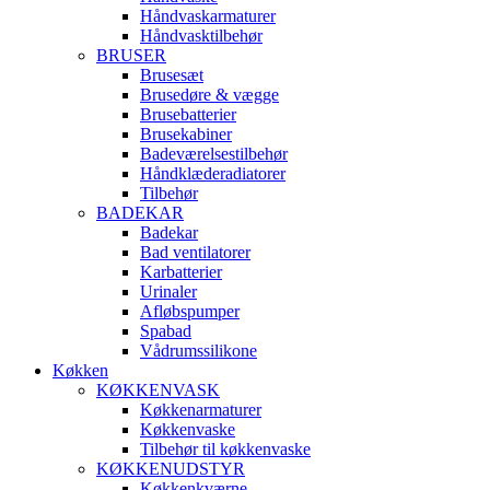
Håndvaskarmaturer
Håndvasktilbehør
BRUSER
Brusesæt
Brusedøre & vægge
Brusebatterier
Brusekabiner
Badeværelsestilbehør
Håndklæderadiatorer
Tilbehør
BADEKAR
Badekar
Bad ventilatorer
Karbatterier
Urinaler
Afløbspumper
Spabad
Vådrumssilikone
Køkken
KØKKENVASK
Køkkenarmaturer
Køkkenvaske
Tilbehør til køkkenvaske
KØKKENUDSTYR
Køkkenkværne