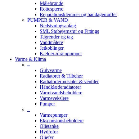
Målebrønde
Rottespærre
Reparationsklemmer og bandagemuffer
PUMPER & VAND
Nedsivningsanlæg
SML Støbejernsrør og Fittings
Tagrender og tag
Vandmålere
Jetkoblinger
Kælder-/drænpumper
Varme & Klima
–
Gulvvarme
Radiatorer & Tilbehør
Radiatortermostater & ventiler
Håndklæderadiatorer
Varmtvandsbeholdere
Varmevekslere
Pumper
–
Varmepumper
Ekspansionsbeholdere
Olietanke
Hydrofor
Oliefyr