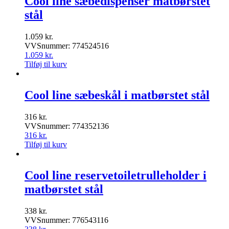
Cool line sæbedispenser matbørstet
stål
1.059
kr.
VVSnummer: 774524516
1.059
kr.
Tilføj til kurv
Cool line sæbeskål i matbørstet stål
316
kr.
VVSnummer: 774352136
316
kr.
Tilføj til kurv
Cool line reservetoiletrulleholder i
matbørstet stål
338
kr.
VVSnummer: 776543116