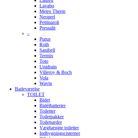
Laufen
Lavabo
Metro Therm
Neoperl
Pettinaroli
Pressalit
–
Purus
Roth
Sanibell
Termix
Toto
Unidrain
Villeroy & Boch
Vola
Wavin
Badeværelse
TOILET
Bidet
Bidétbatterier
Toiletter
Toiletpakker
Toiletsæder
Væghængte toiletter
Indbygningscisterner