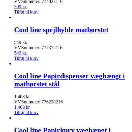
VVSnummer: 774027116
399
kr.
Tilføj til kurv
Cool line spejlhylde matbørstet
549
kr.
VVSnummer: 772372116
549
kr.
Tilføj til kurv
Cool line Papirdispenser væghængt i
matbørstet stål
1.408
kr.
VVSnummer: 776220216
1.408
kr.
Tilføj til kurv
Cool line Papirkurv væghængt i