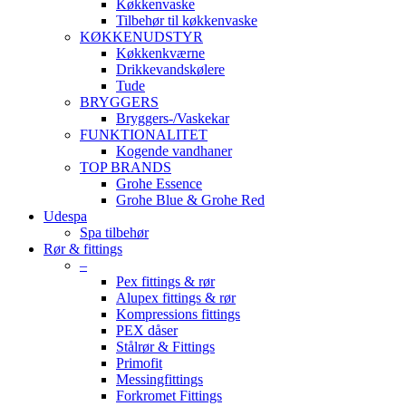
Køkkenvaske
Tilbehør til køkkenvaske
KØKKENUDSTYR
Køkkenkværne
Drikkevandskølere
Tude
BRYGGERS
Bryggers-/Vaskekar
FUNKTIONALITET
Kogende vandhaner
TOP BRANDS
Grohe Essence
Grohe Blue & Grohe Red
Udespa
Spa tilbehør
Rør & fittings
–
Pex fittings & rør
Alupex fittings & rør
Kompressions fittings
PEX dåser
Stålrør & Fittings
Primofit
Messingfittings
Forkromet Fittings