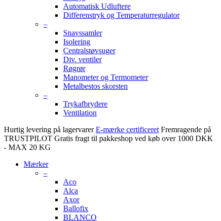
Automatisk Udluftere
Differenstryk og Temperaturregulator
–
Snavssamler
Isolering
Centralstøvsuger
Div. ventiler
Røgrør
Manometer og Termometer
Metalbestos skorsten
–
Trykafbrydere
Ventilation
Hurtig levering på lagervarer
E-mærke certificeret
Fremragende på
TRUSTPILOT
Gratis fragt til pakkeshop ved køb over 1000 DKK
- MAX 20 KG
Mærker
–
Aco
Alca
Axor
Ballofix
BLANCO