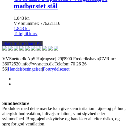
matbørstet stål
1.843
kr.
VVSnummer: 776221116
1.843
kr.
Tilføj til kurv
Share
Share
Share
Share
Pin
VVSnetto.dk ApS
|
Højrupsvej 29
|
9900 Frederikshavn
|
CVR nr.:
36072520
|
info@vvsnetto.dk
|
Telefon: 70 26 26
56
|
Handelsbetingelser
|
Fortrydelsesret
facebook
youtube
Sundhedsfare
Produkter med dette mærke kan give slem irritation i øjne og på hud,
allergisk hudreaktion, luftvejsirritation, samt sløvhed eller
svimmelhed. Brug øjenbeskyttelse og handsker alt efter risiko, og
sørg for god ventilation.