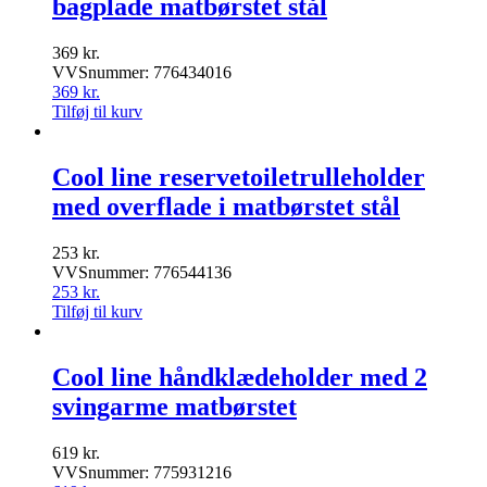
bagplade matbørstet stål
369
kr.
VVSnummer: 776434016
369
kr.
Tilføj til kurv
Cool line reservetoiletrulleholder
med overflade i matbørstet stål
253
kr.
VVSnummer: 776544136
253
kr.
Tilføj til kurv
Cool line håndklædeholder med 2
svingarme matbørstet
619
kr.
VVSnummer: 775931216