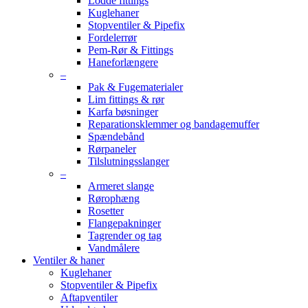
Lodde fittings
Kuglehaner
Stopventiler & Pipefix
Fordelerrør
Pem-Rør & Fittings
Haneforlængere
–
Pak & Fugematerialer
Lim fittings & rør
Karfa bøsninger
Reparationsklemmer og bandagemuffer
Spændebånd
Rørpaneler
Tilslutningsslanger
–
Armeret slange
Rørophæng
Rosetter
Flangepakninger
Tagrender og tag
Vandmålere
Ventiler & haner
Kuglehaner
Stopventiler & Pipefix
Aftapventiler