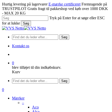
Spring
Hurtig levering på lagervarer
E-mærke certificeret
Fremragende på
til
TRUSTPILOT
Gratis fragt til pakkeshop ved køb over 1000 DKK
hovedindhold
- MAX 20 KG
Tryk på Enter for at søge eller ESC
for at lukke
Søg
Luk
søgning
Søg
Kontakt os
søge
0
blev tilføjet til din indkøbskurv.
Kurv
Menu
Søg
søge
0
Menu
Mærker
–
Aco
Alca