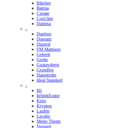
Blücher
Børma
Cassøe
Cool line
Damixa
–
Danfoss
Dansani
Duravit
FM Mattsson
Geberit
Grohe
Gustavsberg
Grundfos
Hansgrohe
Ideal Standard
–
Ifö
InSinkErator
Kriss
Krypton
Laufen
Lavabo
Metro Therm
Neoperl