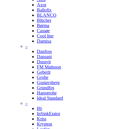
Axor
Ballofix
BLANCO
Blücher
Børma
Cassøe
Cool line
Damixa
–
Danfoss
Dansani
Duravit
FM Mattsson
Geberit
Grohe
Gustavsberg
Grundfos
Hansgrohe
Ideal Standard
–
Ifö
InSinkErator
Kriss
Krypton