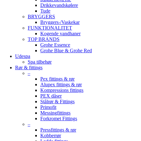
Drikkevandskølere
Tude
BRYGGERS
Bryggers-/Vaskekar
FUNKTIONALITET
Kogende vandhaner
TOP BRANDS
Grohe Essence
Grohe Blue & Grohe Red
Udespa
Spa tilbehør
Rør & fittings
–
Pex fittings & rør
Alupex fittings & rør
Kompressions fittings
PEX dåser
Stålrør & Fittings
Primofit
Messingfittings
Forkromet Fittings
–
Pressfittings & rør
Kobberrør