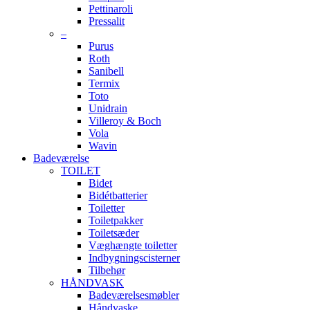
Pettinaroli
Pressalit
–
Purus
Roth
Sanibell
Termix
Toto
Unidrain
Villeroy & Boch
Vola
Wavin
Badeværelse
TOILET
Bidet
Bidétbatterier
Toiletter
Toiletpakker
Toiletsæder
Væghængte toiletter
Indbygningscisterner
Tilbehør
HÅNDVASK
Badeværelsesmøbler
Håndvaske