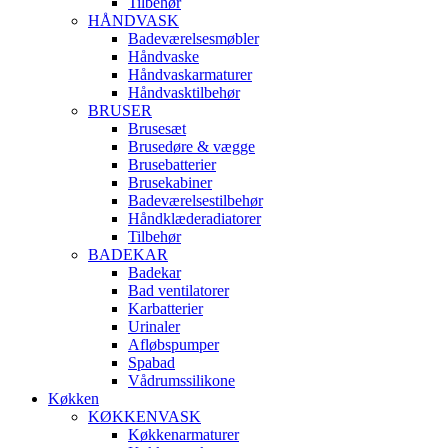
Tilbehør
HÅNDVASK
Badeværelsesmøbler
Håndvaske
Håndvaskarmaturer
Håndvasktilbehør
BRUSER
Brusesæt
Brusedøre & vægge
Brusebatterier
Brusekabiner
Badeværelsestilbehør
Håndklæderadiatorer
Tilbehør
BADEKAR
Badekar
Bad ventilatorer
Karbatterier
Urinaler
Afløbspumper
Spabad
Vådrumssilikone
Køkken
KØKKENVASK
Køkkenarmaturer