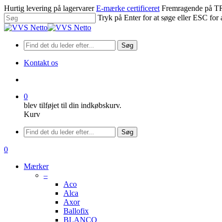
Spring
Hurtig levering på lagervarer
E-mærke certificeret
Fremragende på
til
Tryk på Enter for at søge eller ESC for 
hovedindhold
Luk
søgning
Søg
Kontakt os
søge
0
blev tilføjet til din indkøbskurv.
Kurv
Menu
Søg
søge
0
Menu
Mærker
–
Aco
Alca
Axor
Ballofix
BLANCO