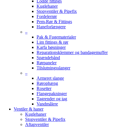
Lodde fittings
Kuglehaner
Stopventiler & Pipefix
Fordelerrør
Pem-Rør & Fittings
Haneforlængere
–
Pak & Fugematerialer
Lim fittings & rør
Karfa bøsninger
Reparationsklemmer og bandagemuffer
Spændebånd
Rørpaneler
Tilslutningsslanger
–
Armeret slange
Rørophæng
Rosetter
Flangepakninger
Tagrender og tag
Vandmålere
Ventiler & haner
Kuglehaner
Stopventiler & Pipefix
Aftapventiler