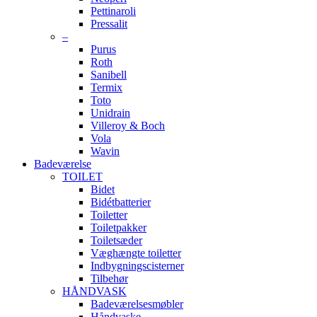
Pettinaroli
Pressalit
–
Purus
Roth
Sanibell
Termix
Toto
Unidrain
Villeroy & Boch
Vola
Wavin
Badeværelse
TOILET
Bidet
Bidétbatterier
Toiletter
Toiletpakker
Toiletsæder
Væghængte toiletter
Indbygningscisterner
Tilbehør
HÅNDVASK
Badeværelsesmøbler
Håndvaske