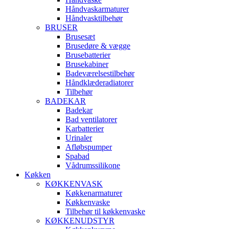
Håndvaskarmaturer
Håndvasktilbehør
BRUSER
Brusesæt
Brusedøre & vægge
Brusebatterier
Brusekabiner
Badeværelsestilbehør
Håndklæderadiatorer
Tilbehør
BADEKAR
Badekar
Bad ventilatorer
Karbatterier
Urinaler
Afløbspumper
Spabad
Vådrumssilikone
Køkken
KØKKENVASK
Køkkenarmaturer
Køkkenvaske
Tilbehør til køkkenvaske
KØKKENUDSTYR