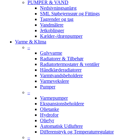
PUMPER & VAND
Nedsivningsanlæg
SML Støbejernsrør og Fittings
Tagrender og tag
Vandmålere
Jetkoblinger
Kælder-/drænpumper
Varme & Klima
–
Gulvvarme
Radiatorer & Tilbehør
Radiatortermostater & ventiler
Håndklæderadiatorer
Varmtvandsbeholdere
Varmevekslere
Pumper
–
Varmepumper
Ekspansionsbeholdere
Olietanke
Hydrofor
Oliefyr
Automatisk Udluftere
Differenstryk og Temperaturregulator
–