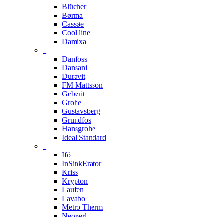
Blücher
Børma
Cassøe
Cool line
Damixa
–
Danfoss
Dansani
Duravit
FM Mattsson
Geberit
Grohe
Gustavsberg
Grundfos
Hansgrohe
Ideal Standard
–
Ifö
InSinkErator
Kriss
Krypton
Laufen
Lavabo
Metro Therm
Neoperl