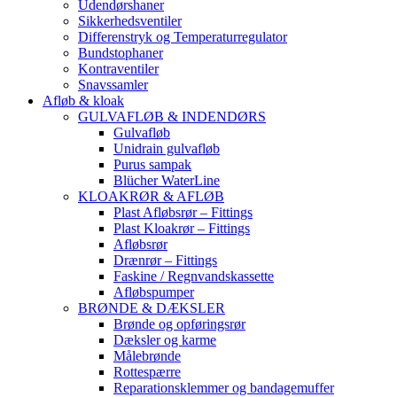
Udendørshaner
Sikkerhedsventiler
Differenstryk og Temperaturregulator
Bundstophaner
Kontraventiler
Snavssamler
Afløb & kloak
GULVAFLØB & INDENDØRS
Gulvafløb
Unidrain gulvafløb
Purus sampak
Blücher WaterLine
KLOAKRØR & AFLØB
Plast Afløbsrør – Fittings
Plast Kloakrør – Fittings
Afløbsrør
Drænrør – Fittings
Faskine / Regnvandskassette
Afløbspumper
BRØNDE & DÆKSLER
Brønde og opføringsrør
Dæksler og karme
Målebrønde
Rottespærre
Reparationsklemmer og bandagemuffer