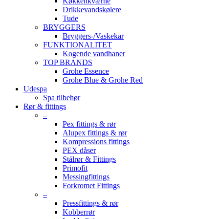
Køkkenkværne
Drikkevandskølere
Tude
BRYGGERS
Bryggers-/Vaskekar
FUNKTIONALITET
Kogende vandhaner
TOP BRANDS
Grohe Essence
Grohe Blue & Grohe Red
Udespa
Spa tilbehør
Rør & fittings
–
Pex fittings & rør
Alupex fittings & rør
Kompressions fittings
PEX dåser
Stålrør & Fittings
Primofit
Messingfittings
Forkromet Fittings
–
Pressfittings & rør
Kobberrør