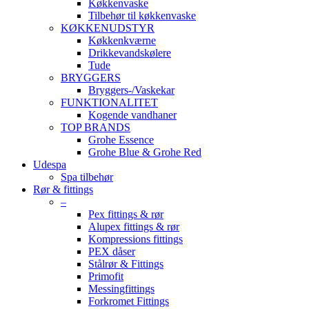
Køkkenvaske
Tilbehør til køkkenvaske
KØKKENUDSTYR
Køkkenkværne
Drikkevandskølere
Tude
BRYGGERS
Bryggers-/Vaskekar
FUNKTIONALITET
Kogende vandhaner
TOP BRANDS
Grohe Essence
Grohe Blue & Grohe Red
Udespa
Spa tilbehør
Rør & fittings
–
Pex fittings & rør
Alupex fittings & rør
Kompressions fittings
PEX dåser
Stålrør & Fittings
Primofit
Messingfittings
Forkromet Fittings