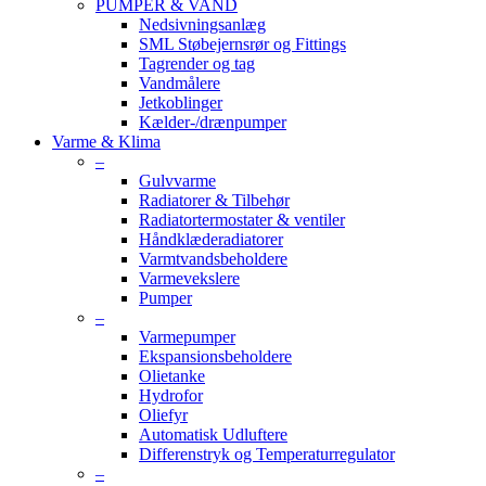
PUMPER & VAND
Nedsivningsanlæg
SML Støbejernsrør og Fittings
Tagrender og tag
Vandmålere
Jetkoblinger
Kælder-/drænpumper
Varme & Klima
–
Gulvvarme
Radiatorer & Tilbehør
Radiatortermostater & ventiler
Håndklæderadiatorer
Varmtvandsbeholdere
Varmevekslere
Pumper
–
Varmepumper
Ekspansionsbeholdere
Olietanke
Hydrofor
Oliefyr
Automatisk Udluftere
Differenstryk og Temperaturregulator
–