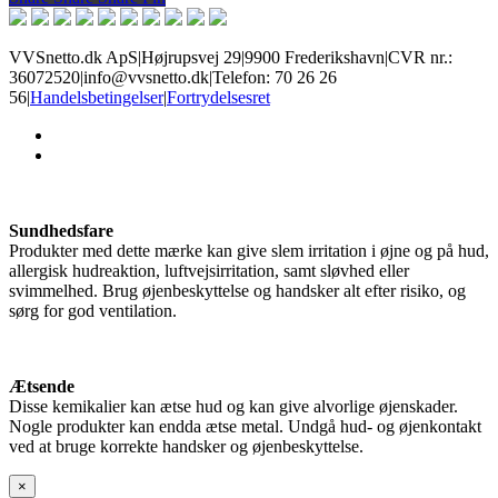
VVSnetto.dk ApS
|
Højrupsvej 29
|
9900 Frederikshavn
|
CVR nr.:
36072520
|
info@vvsnetto.dk
|
Telefon: 70 26 26
56
|
Handelsbetingelser
|
Fortrydelsesret
facebook
youtube
Sundhedsfare
Produkter med dette mærke kan give slem irritation i øjne og på hud,
allergisk hudreaktion, luftvejsirritation, samt sløvhed eller
svimmelhed. Brug øjenbeskyttelse og handsker alt efter risiko, og
sørg for god ventilation.
Ætsende
Disse kemikalier kan ætse hud og kan give alvorlige øjenskader.
Nogle produkter kan endda ætse metal. Undgå hud- og øjenkontakt
ved at bruge korrekte handsker og øjenbeskyttelse.
×