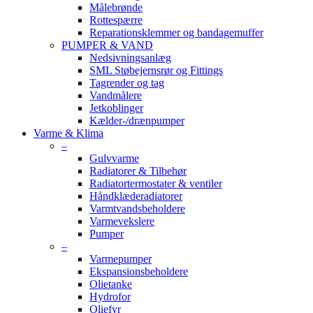
Målebrønde
Rottespærre
Reparationsklemmer og bandagemuffer
PUMPER & VAND
Nedsivningsanlæg
SML Støbejernsrør og Fittings
Tagrender og tag
Vandmålere
Jetkoblinger
Kælder-/drænpumper
Varme & Klima
–
Gulvvarme
Radiatorer & Tilbehør
Radiatortermostater & ventiler
Håndklæderadiatorer
Varmtvandsbeholdere
Varmevekslere
Pumper
–
Varmepumper
Ekspansionsbeholdere
Olietanke
Hydrofor
Oliefyr