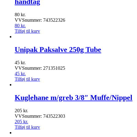
håndtag
80
kr.
VVSnummer: 743522326
80
kr.
Tilføj til kurv
Unipak Paksalve 250g Tube
45
kr.
VVSnummer: 271351025
45
kr.
Tilføj til kurv
Kuglehane m/greb 3/8″ Muffe/Nippel
205
kr.
VVSnummer: 743522303
205
kr.
Tilføj til kurv