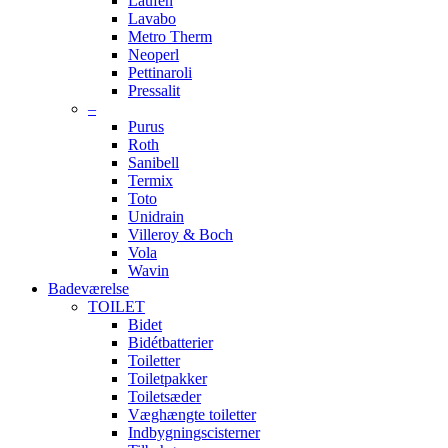
Laufen
Lavabo
Metro Therm
Neoperl
Pettinaroli
Pressalit
–
Purus
Roth
Sanibell
Termix
Toto
Unidrain
Villeroy & Boch
Vola
Wavin
Badeværelse
TOILET
Bidet
Bidétbatterier
Toiletter
Toiletpakker
Toiletsæder
Væghængte toiletter
Indbygningscisterner