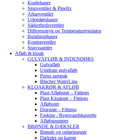
Kuglehaner
Stopventiler & Pipefix
Aftapventiler
Udendørshaner
Sikkerhedsventiler
Differenstryk og Temperaturregulator
Bundstophaner
Kontraventiler
Snavssamler
Afløb & kloak
GULVAFLØB & INDENDØRS
Gulvafløb
Unidrain gulvafløb
Purus sampak
Blücher WaterLine
KLOAKRØR & AFLØB
Plast Afløbsrør – Fittings
Plast Kloakrør – Fittings
Afløbsrør
Drænrør – Fittings
Faskine / Regnvandskassette
Afløbspumper
BRØNDE & DÆKSLER
Brønde og opføringsrør
Dæksler og karme