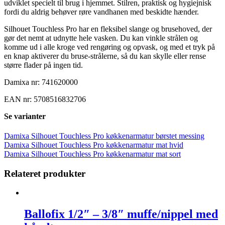
udviklet specielt til brug i hjemmet. Stilren, praktisk og hygiejnisk
fordi du aldrig behøver røre vandhanen med beskidte hænder.
Silhouet Touchless Pro har en fleksibel slange og brusehoved, der
gør det nemt at udnytte hele vasken. Du kan vinkle strålen og
komme ud i alle kroge ved rengøring og opvask, og med et tryk på
en knap aktiverer du bruse-strålerne, så du kan skylle eller rense
større flader på ingen tid.
Damixa nr: 741620000
EAN nr: 5708516832706
Se varianter
Damixa Silhouet Touchless Pro køkkenarmatur børstet messing
Damixa Silhouet Touchless Pro køkkenarmatur mat hvid
Damixa Silhouet Touchless Pro køkkenarmatur mat sort
Relateret produkter
Ballofix 1/2″ – 3/8″ muffe/nippel med