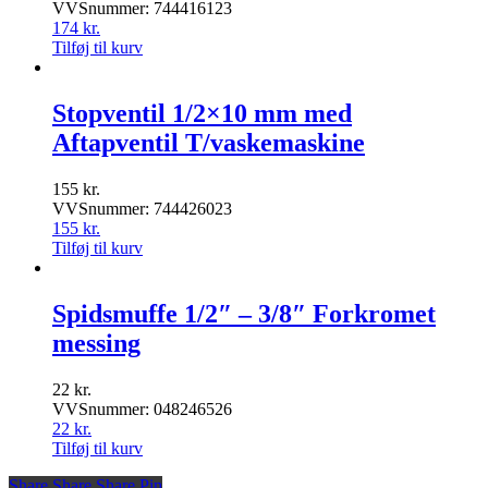
VVSnummer: 744416123
174
kr.
Tilføj til kurv
Stopventil 1/2×10 mm med
Aftapventil T/vaskemaskine
155
kr.
VVSnummer: 744426023
155
kr.
Tilføj til kurv
Spidsmuffe 1/2″ – 3/8″ Forkromet
messing
22
kr.
VVSnummer: 048246526
22
kr.
Tilføj til kurv
Share
Share
Share
Share
Pin