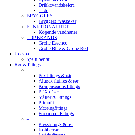
Drikkevandskølere
Tude
BRYGGERS
Bryggers-/Vaskekar
FUNKTIONALITET
Kogende vandhaner
TOP BRANDS
Grohe Essence
Grohe Blue & Grohe Red
Udespa
Spa tilbehør
Rør & fittings
–
Pex fittings & rør
Alupex fittings & rør
Kompressions fittings
PEX dåser
Stålrør & Fittings
Primofit
Messingfittings
Forkromet Fittings
–
Pressfittings & rør
Kobberrør