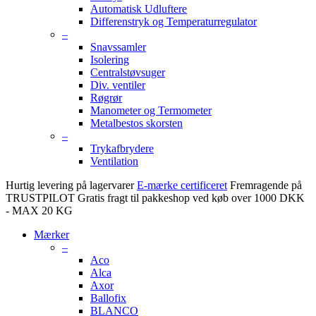
Automatisk Udluftere
Differenstryk og Temperaturregulator
–
Snavssamler
Isolering
Centralstøvsuger
Div. ventiler
Røgrør
Manometer og Termometer
Metalbestos skorsten
–
Trykafbrydere
Ventilation
Hurtig levering på lagervarer
E-mærke certificeret
Fremragende på
TRUSTPILOT
Gratis fragt til pakkeshop ved køb over 1000 DKK
- MAX 20 KG
Mærker
–
Aco
Alca
Axor
Ballofix
BLANCO