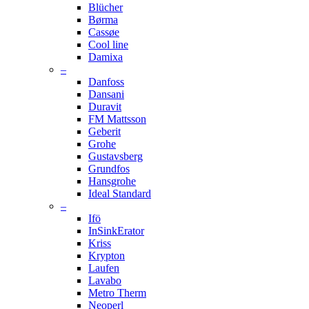
Blücher
Børma
Cassøe
Cool line
Damixa
–
Danfoss
Dansani
Duravit
FM Mattsson
Geberit
Grohe
Gustavsberg
Grundfos
Hansgrohe
Ideal Standard
–
Ifö
InSinkErator
Kriss
Krypton
Laufen
Lavabo
Metro Therm
Neoperl