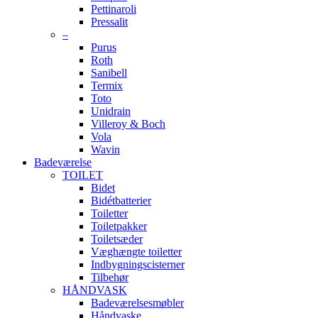
Pettinaroli
Pressalit
–
Purus
Roth
Sanibell
Termix
Toto
Unidrain
Villeroy & Boch
Vola
Wavin
Badeværelse
TOILET
Bidet
Bidétbatterier
Toiletter
Toiletpakker
Toiletsæder
Væghængte toiletter
Indbygningscisterner
Tilbehør
HÅNDVASK
Badeværelsesmøbler
Håndvaske