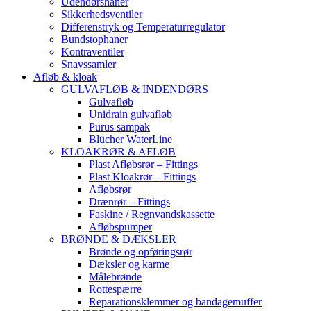
Udendørshaner
Sikkerhedsventiler
Differenstryk og Temperaturregulator
Bundstophaner
Kontraventiler
Snavssamler
Afløb & kloak
GULVAFLØB & INDENDØRS
Gulvafløb
Unidrain gulvafløb
Purus sampak
Blücher WaterLine
KLOAKRØR & AFLØB
Plast Afløbsrør – Fittings
Plast Kloakrør – Fittings
Afløbsrør
Drænrør – Fittings
Faskine / Regnvandskassette
Afløbspumper
BRØNDE & DÆKSLER
Brønde og opføringsrør
Dæksler og karme
Målebrønde
Rottespærre
Reparationsklemmer og bandagemuffer