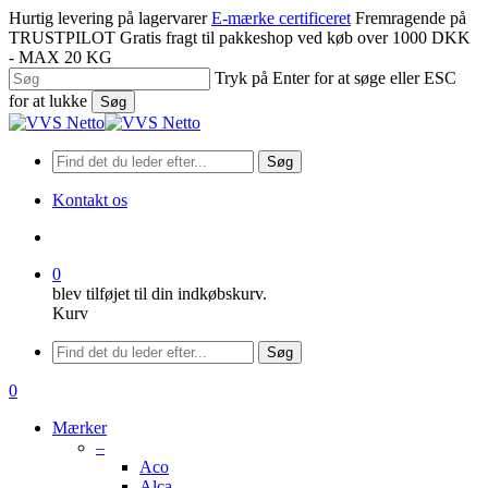
Spring
Hurtig levering på lagervarer
E-mærke certificeret
Fremragende på
til
TRUSTPILOT
Gratis fragt til pakkeshop ved køb over 1000 DKK
hovedindhold
- MAX 20 KG
Tryk på Enter for at søge eller ESC
for at lukke
Søg
Luk
søgning
Søg
Kontakt os
søge
0
blev tilføjet til din indkøbskurv.
Kurv
Menu
Søg
søge
0
Menu
Mærker
–
Aco
Alca