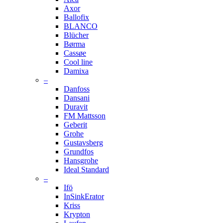
Axor
Ballofix
BLANCO
Blücher
Børma
Cassøe
Cool line
Damixa
–
Danfoss
Dansani
Duravit
FM Mattsson
Geberit
Grohe
Gustavsberg
Grundfos
Hansgrohe
Ideal Standard
–
Ifö
InSinkErator
Kriss
Krypton