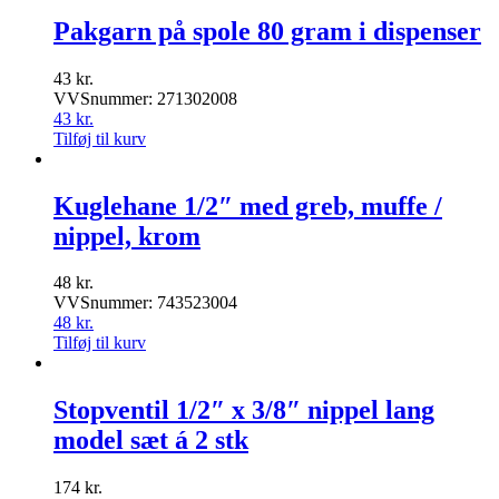
Pakgarn på spole 80 gram i dispenser
43
kr.
VVSnummer: 271302008
43
kr.
Tilføj til kurv
Kuglehane 1/2″ med greb, muffe /
nippel, krom
48
kr.
VVSnummer: 743523004
48
kr.
Tilføj til kurv
Stopventil 1/2″ x 3/8″ nippel lang
model sæt á 2 stk
174
kr.