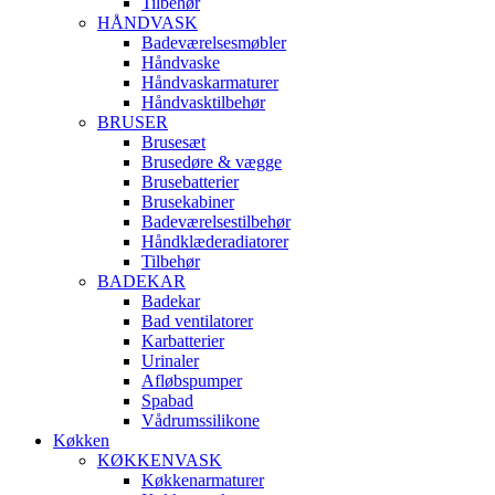
Tilbehør
HÅNDVASK
Badeværelsesmøbler
Håndvaske
Håndvaskarmaturer
Håndvasktilbehør
BRUSER
Brusesæt
Brusedøre & vægge
Brusebatterier
Brusekabiner
Badeværelsestilbehør
Håndklæderadiatorer
Tilbehør
BADEKAR
Badekar
Bad ventilatorer
Karbatterier
Urinaler
Afløbspumper
Spabad
Vådrumssilikone
Køkken
KØKKENVASK
Køkkenarmaturer