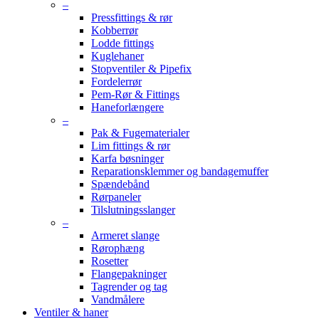
–
Pressfittings & rør
Kobberrør
Lodde fittings
Kuglehaner
Stopventiler & Pipefix
Fordelerrør
Pem-Rør & Fittings
Haneforlængere
–
Pak & Fugematerialer
Lim fittings & rør
Karfa bøsninger
Reparationsklemmer og bandagemuffer
Spændebånd
Rørpaneler
Tilslutningsslanger
–
Armeret slange
Rørophæng
Rosetter
Flangepakninger
Tagrender og tag
Vandmålere
Ventiler & haner