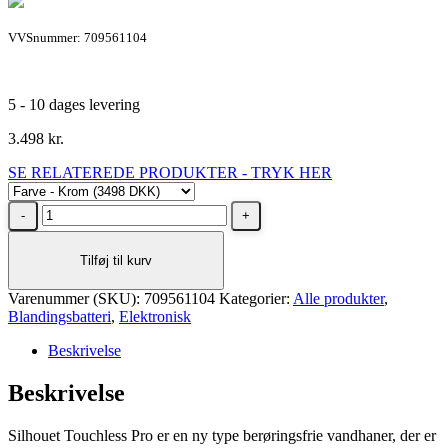
VVSnummer: 709561104
5 - 10 dages levering
3.498
kr.
SE RELATEREDE PRODUKTER - TRYK HER
Damixa
Silhouet
Touchless
Tilføj til kurv
Pro
køkkenarmatur
Varenummer (SKU):
krom
709561104
Kategorier:
Alle produkter
,
Blandingsbatteri
antal
,
Elektronisk
Beskrivelse
Beskrivelse
Silhouet Touchless Pro er en ny type berøringsfrie vandhaner, der er