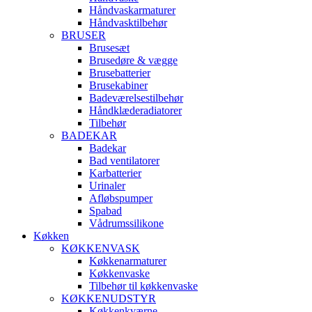
Håndvaskarmaturer
Håndvasktilbehør
BRUSER
Brusesæt
Brusedøre & vægge
Brusebatterier
Brusekabiner
Badeværelsestilbehør
Håndklæderadiatorer
Tilbehør
BADEKAR
Badekar
Bad ventilatorer
Karbatterier
Urinaler
Afløbspumper
Spabad
Vådrumssilikone
Køkken
KØKKENVASK
Køkkenarmaturer
Køkkenvaske
Tilbehør til køkkenvaske
KØKKENUDSTYR
Køkkenkværne