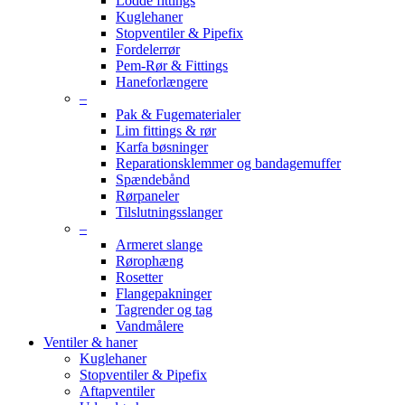
Lodde fittings
Kuglehaner
Stopventiler & Pipefix
Fordelerrør
Pem-Rør & Fittings
Haneforlængere
–
Pak & Fugematerialer
Lim fittings & rør
Karfa bøsninger
Reparationsklemmer og bandagemuffer
Spændebånd
Rørpaneler
Tilslutningsslanger
–
Armeret slange
Rørophæng
Rosetter
Flangepakninger
Tagrender og tag
Vandmålere
Ventiler & haner
Kuglehaner
Stopventiler & Pipefix
Aftapventiler