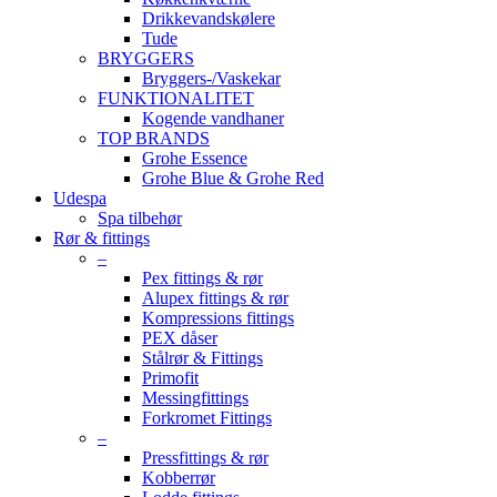
Drikkevandskølere
Tude
BRYGGERS
Bryggers-/Vaskekar
FUNKTIONALITET
Kogende vandhaner
TOP BRANDS
Grohe Essence
Grohe Blue & Grohe Red
Udespa
Spa tilbehør
Rør & fittings
–
Pex fittings & rør
Alupex fittings & rør
Kompressions fittings
PEX dåser
Stålrør & Fittings
Primofit
Messingfittings
Forkromet Fittings
–
Pressfittings & rør
Kobberrør