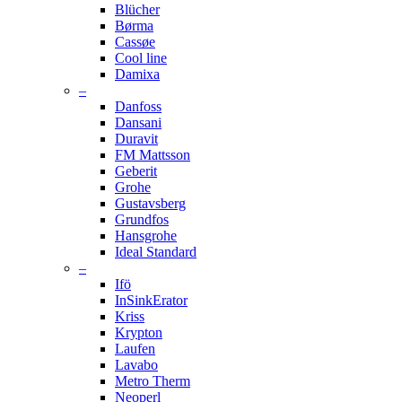
Blücher
Børma
Cassøe
Cool line
Damixa
–
Danfoss
Dansani
Duravit
FM Mattsson
Geberit
Grohe
Gustavsberg
Grundfos
Hansgrohe
Ideal Standard
–
Ifö
InSinkErator
Kriss
Krypton
Laufen
Lavabo
Metro Therm
Neoperl