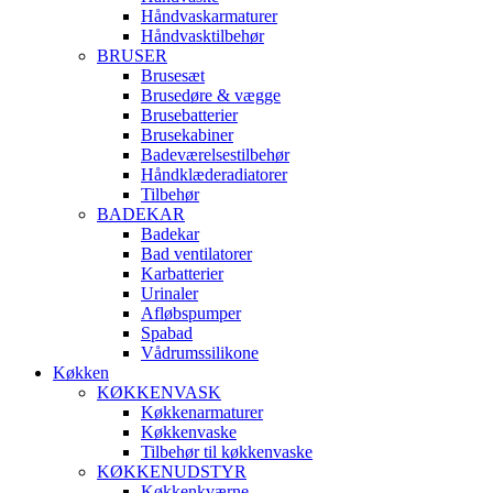
Håndvaskarmaturer
Håndvasktilbehør
BRUSER
Brusesæt
Brusedøre & vægge
Brusebatterier
Brusekabiner
Badeværelsestilbehør
Håndklæderadiatorer
Tilbehør
BADEKAR
Badekar
Bad ventilatorer
Karbatterier
Urinaler
Afløbspumper
Spabad
Vådrumssilikone
Køkken
KØKKENVASK
Køkkenarmaturer
Køkkenvaske
Tilbehør til køkkenvaske
KØKKENUDSTYR
Køkkenkværne