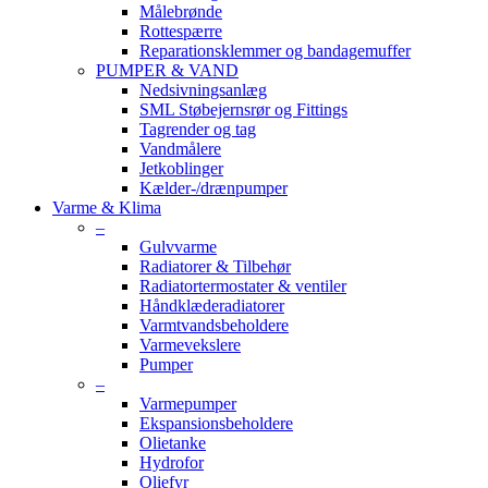
Målebrønde
Rottespærre
Reparationsklemmer og bandagemuffer
PUMPER & VAND
Nedsivningsanlæg
SML Støbejernsrør og Fittings
Tagrender og tag
Vandmålere
Jetkoblinger
Kælder-/drænpumper
Varme & Klima
–
Gulvvarme
Radiatorer & Tilbehør
Radiatortermostater & ventiler
Håndklæderadiatorer
Varmtvandsbeholdere
Varmevekslere
Pumper
–
Varmepumper
Ekspansionsbeholdere
Olietanke
Hydrofor
Oliefyr