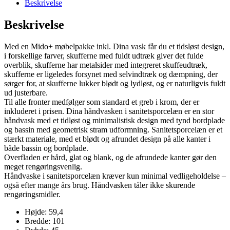
Beskrivelse
hvid
mat
Beskrivelse
antal
Med en Mido+ møbelpakke inkl. Dina vask får du et tidsløst design,
i forskellige farver, skufferne med fuldt udtræk giver det fulde
overblik, skufferne har metalsider med integreret skuffeudtræk,
skufferne er ligeledes forsynet med selvindtræk og dæmpning, der
sørger for, at skufferne lukker blødt og lydløst, og er naturligvis fuldt
ud justerbare.
Til alle fronter medfølger som standard et greb i krom, der er
inkluderet i prisen. Dina håndvasken i sanitetsporcelæn er en stor
håndvask med et tidløst og minimalistisk design med tynd bordplade
og bassin med geometrisk stram udformning. Sanitetsporcelæn er et
stærkt materiale, med et blødt og afrundet design på alle kanter i
både bassin og bordplade.
Overfladen er hård, glat og blank, og de afrundede kanter gør den
meget rengøringsvenlig.
Håndvaske i sanitetsporcelæn kræver kun minimal vedligeholdelse –
også efter mange års brug. Håndvasken tåler ikke skurende
rengøringsmidler.
Højde: 59,4
Bredde: 101