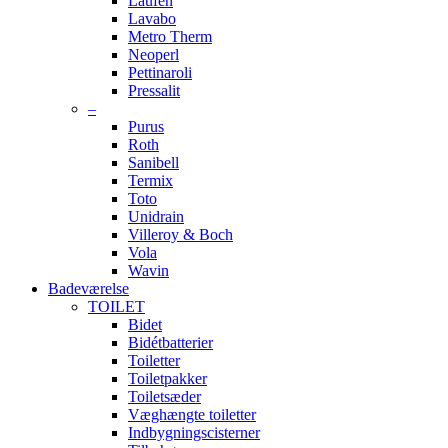
Laufen
Lavabo
Metro Therm
Neoperl
Pettinaroli
Pressalit
–
Purus
Roth
Sanibell
Termix
Toto
Unidrain
Villeroy & Boch
Vola
Wavin
Badeværelse
TOILET
Bidet
Bidétbatterier
Toiletter
Toiletpakker
Toiletsæder
Væghængte toiletter
Indbygningscisterner