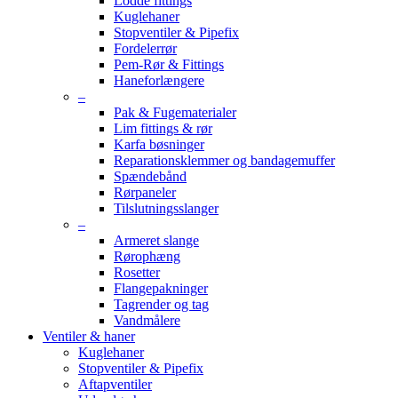
Lodde fittings
Kuglehaner
Stopventiler & Pipefix
Fordelerrør
Pem-Rør & Fittings
Haneforlængere
–
Pak & Fugematerialer
Lim fittings & rør
Karfa bøsninger
Reparationsklemmer og bandagemuffer
Spændebånd
Rørpaneler
Tilslutningsslanger
–
Armeret slange
Rørophæng
Rosetter
Flangepakninger
Tagrender og tag
Vandmålere
Ventiler & haner
Kuglehaner
Stopventiler & Pipefix
Aftapventiler