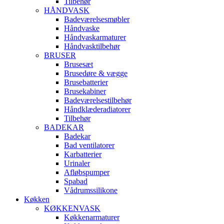
Tilbehør
HÅNDVASK
Badeværelsesmøbler
Håndvaske
Håndvaskarmaturer
Håndvasktilbehør
BRUSER
Brusesæt
Brusedøre & vægge
Brusebatterier
Brusekabiner
Badeværelsestilbehør
Håndklæderadiatorer
Tilbehør
BADEKAR
Badekar
Bad ventilatorer
Karbatterier
Urinaler
Afløbspumper
Spabad
Vådrumssilikone
Køkken
KØKKENVASK
Køkkenarmaturer