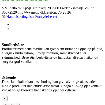
VVSnetto.dk ApS
|
Højrupsvej 29
|
9900 Frederikshavn
|
CVR nr.:
36072520
|
info@vvsnetto.dk
|
Telefon: 70 26 26
56
|
Handelsbetingelser
|
Fortrydelsesret
facebook
youtube
Sundhedsfare
Produkter med dette mærke kan give slem irritation i øjne og på hud,
allergisk hudreaktion, luftvejsirritation, samt sløvhed eller
svimmelhed. Brug øjenbeskyttelse og handsker alt efter risiko, og
sørg for god ventilation.
Ætsende
Disse kemikalier kan ætse hud og kan give alvorlige øjenskader.
Nogle produkter kan endda ætse metal. Undgå hud- og øjenkontakt
ved at bruge korrekte handsker og øjenbeskyttelse.
×