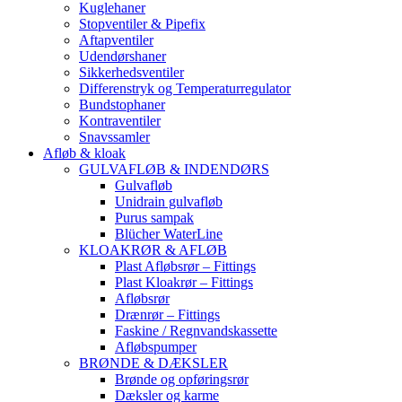
Kuglehaner
Stopventiler & Pipefix
Aftapventiler
Udendørshaner
Sikkerhedsventiler
Differenstryk og Temperaturregulator
Bundstophaner
Kontraventiler
Snavssamler
Afløb & kloak
GULVAFLØB & INDENDØRS
Gulvafløb
Unidrain gulvafløb
Purus sampak
Blücher WaterLine
KLOAKRØR & AFLØB
Plast Afløbsrør – Fittings
Plast Kloakrør – Fittings
Afløbsrør
Drænrør – Fittings
Faskine / Regnvandskassette
Afløbspumper
BRØNDE & DÆKSLER
Brønde og opføringsrør
Dæksler og karme