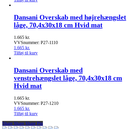
Dansani Overskab med højrehængslet
låge, 70,4x30x18 cm Hvid mat
1.665
kr.
VVSnummer: P27-1110
1.665
kr.
Tilføj til kurv
Dansani Overskab med
venstrehængslet låge, 70,4x30x18 cm
Hvid mat
1.665
kr.
VVSnummer: P27-1210
1.665
kr.
Tilføj til kurv
Share
Share
Share
Share
Pin