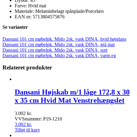
Dybde: 45
Farve: Hvid mat
Materiale: Melaminbelagt spånplade/Porcelæn
EAN nr: 5713804575876
Se varianter
Dansani 101 cm møbelpk. Mido 2sk. vask DINA, hvid højglans
Dansani 101 cm møbelpk. Mido 2sk. vask DINA, grå mat
Dansani 101 cm møbelpk. Mido 2sk. vask DINA, sort
Dansani 101 cm møbelpk. Mido 2sk. vask DINA, varm eg
Relateret produkter
Dansani Højskab m/1 låge 172,8 x 30
x 35 cm Hvid Mat Venstrehængslet
3.002
kr.
VVSnummer: P19-1210
3.002
kr.
Tilføj til kurv