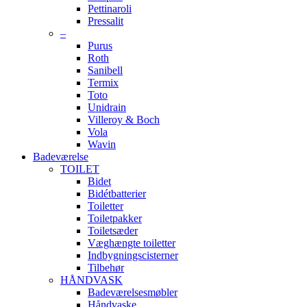
Pettinaroli
Pressalit
–
Purus
Roth
Sanibell
Termix
Toto
Unidrain
Villeroy & Boch
Vola
Wavin
Badeværelse
TOILET
Bidet
Bidétbatterier
Toiletter
Toiletpakker
Toiletsæder
Væghængte toiletter
Indbygningscisterner
Tilbehør
HÅNDVASK
Badeværelsesmøbler
Håndvaske