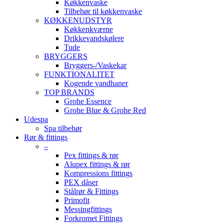
Køkkenvaske
Tilbehør til køkkenvaske
KØKKENUDSTYR
Køkkenkværne
Drikkevandskølere
Tude
BRYGGERS
Bryggers-/Vaskekar
FUNKTIONALITET
Kogende vandhaner
TOP BRANDS
Grohe Essence
Grohe Blue & Grohe Red
Udespa
Spa tilbehør
Rør & fittings
–
Pex fittings & rør
Alupex fittings & rør
Kompressions fittings
PEX dåser
Stålrør & Fittings
Primofit
Messingfittings
Forkromet Fittings