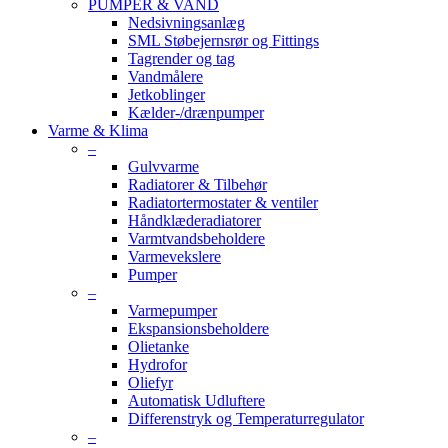
PUMPER & VAND
Nedsivningsanlæg
SML Støbejernsrør og Fittings
Tagrender og tag
Vandmålere
Jetkoblinger
Kælder-/drænpumper
Varme & Klima
–
Gulvvarme
Radiatorer & Tilbehør
Radiatortermostater & ventiler
Håndklæderadiatorer
Varmtvandsbeholdere
Varmevekslere
Pumper
–
Varmepumper
Ekspansionsbeholdere
Olietanke
Hydrofor
Oliefyr
Automatisk Udluftere
Differenstryk og Temperaturregulator
–