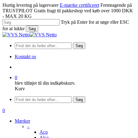
Spring
Hurtig levering på lagervarer
E-mærke certificeret
Fremragende på
til
TRUSTPILOT
Gratis fragt til pakkeshop ved køb over 1000 DKK
hovedindhold
- MAX 20 KG
Tryk på Enter for at søge eller ESC
for at lukke
Søg
Luk
søgning
Søg
Kontakt os
søge
0
blev tilføjet til din indkøbskurv.
Kurv
Menu
Søg
søge
0
Menu
Mærker
–
Aco
Alca