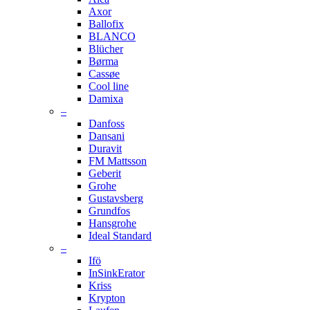
Axor
Ballofix
BLANCO
Blücher
Børma
Cassøe
Cool line
Damixa
–
Danfoss
Dansani
Duravit
FM Mattsson
Geberit
Grohe
Gustavsberg
Grundfos
Hansgrohe
Ideal Standard
–
Ifö
InSinkErator
Kriss
Krypton