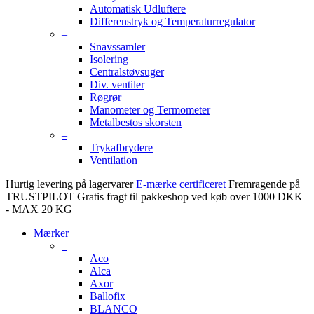
Automatisk Udluftere
Differenstryk og Temperaturregulator
–
Snavssamler
Isolering
Centralstøvsuger
Div. ventiler
Røgrør
Manometer og Termometer
Metalbestos skorsten
–
Trykafbrydere
Ventilation
Hurtig levering på lagervarer
E-mærke certificeret
Fremragende på
TRUSTPILOT
Gratis fragt til pakkeshop ved køb over 1000 DKK
- MAX 20 KG
Mærker
–
Aco
Alca
Axor
Ballofix
BLANCO