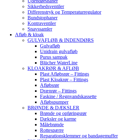
Udendørshaner
Sikkerhedsventiler
Differenstryk og Temperaturregulator
Bundstophaner
Kontraventiler
Snavssamler
Afløb & kloak
GULVAFLØB & INDENDØRS
Gulvafløb
Unidrain gulvafløb
Purus sampak
Blücher WaterLine
KLOAKRØR & AFLØB
Plast Afløbsrør – Fittings
Plast Kloakrør – Fittings
Afløbsrør
Drænrør – Fittings
Faskine / Regnvandskassette
Afløbspumper
BRØNDE & DÆKSLER
Brønde og opføringsrør
Dæksler og karme
Målebrønde
Rottespærre
Reparationsklemmer og bandagemuffer