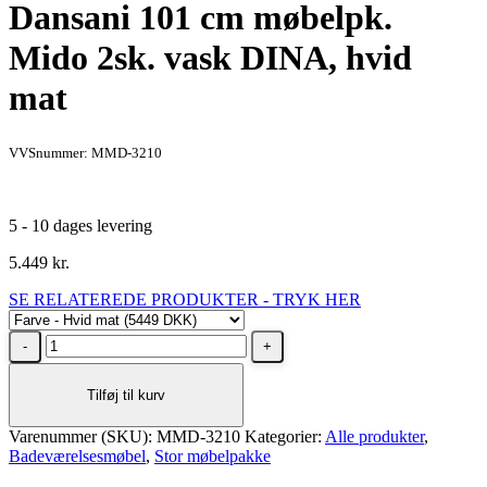
Dansani 101 cm møbelpk.
Mido 2sk. vask DINA, hvid
mat
VVSnummer: MMD-3210
5 - 10 dages levering
5.449
kr.
SE RELATEREDE PRODUKTER - TRYK HER
Dansani
101
cm
Tilføj til kurv
møbelpk.
Mido
Varenummer (SKU):
2sk.
MMD-3210
Kategorier:
Alle produkter
,
Badeværelsesmøbel
vask
,
Stor møbelpakke
DINA,