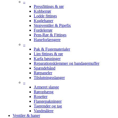
–
Pressfittings & rør
Kobberrør
Lodde fittings
Kuglehaner
Stopventiler & Pipefix
Fordelerrør
Pem-Rør & Fittings
Haneforlængere
–
Pak & Fugematerialer
Lim fittings & rør
Karfa bøsninger
Reparationsklemmer og bandagemuffer
Spændebånd
Rørpaneler
Tilslutningsslanger
–
Armeret slange
Rørophæng
Rosetter
Flangepakninger
Tagrender og tag
Vandmålere
Ventiler & haner