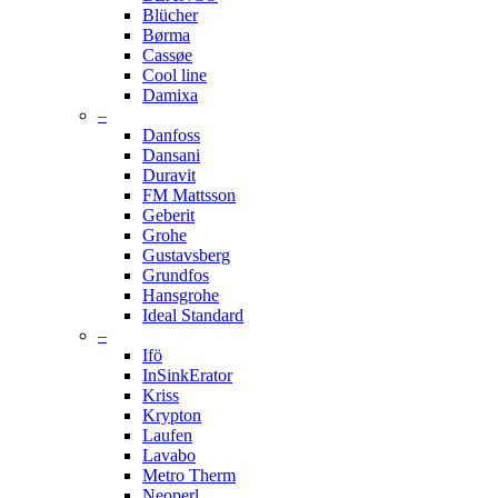
Blücher
Børma
Cassøe
Cool line
Damixa
–
Danfoss
Dansani
Duravit
FM Mattsson
Geberit
Grohe
Gustavsberg
Grundfos
Hansgrohe
Ideal Standard
–
Ifö
InSinkErator
Kriss
Krypton
Laufen
Lavabo
Metro Therm
Neoperl