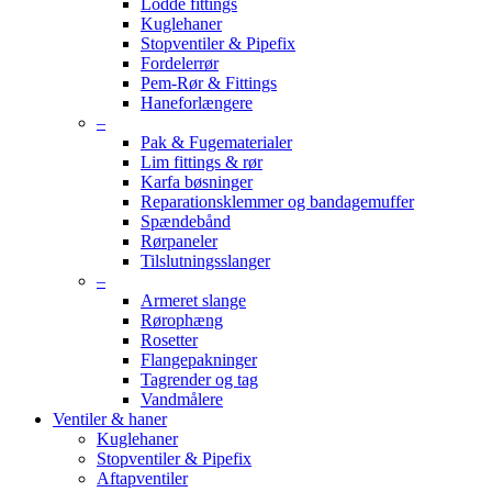
Lodde fittings
Kuglehaner
Stopventiler & Pipefix
Fordelerrør
Pem-Rør & Fittings
Haneforlængere
–
Pak & Fugematerialer
Lim fittings & rør
Karfa bøsninger
Reparationsklemmer og bandagemuffer
Spændebånd
Rørpaneler
Tilslutningsslanger
–
Armeret slange
Rørophæng
Rosetter
Flangepakninger
Tagrender og tag
Vandmålere
Ventiler & haner
Kuglehaner
Stopventiler & Pipefix
Aftapventiler