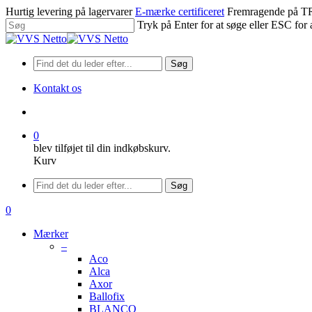
Spring
Hurtig levering på lagervarer
E-mærke certificeret
Fremragende på
til
Tryk på Enter for at søge eller ESC for 
hovedindhold
Luk
søgning
Søg
Kontakt os
søge
0
blev tilføjet til din indkøbskurv.
Kurv
Menu
Søg
søge
0
Menu
Mærker
–
Aco
Alca
Axor
Ballofix
BLANCO