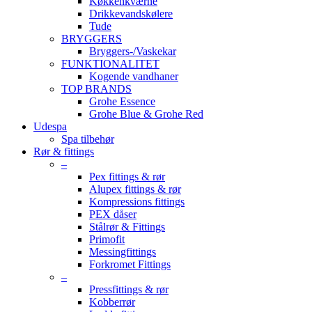
Køkkenkværne
Drikkevandskølere
Tude
BRYGGERS
Bryggers-/Vaskekar
FUNKTIONALITET
Kogende vandhaner
TOP BRANDS
Grohe Essence
Grohe Blue & Grohe Red
Udespa
Spa tilbehør
Rør & fittings
–
Pex fittings & rør
Alupex fittings & rør
Kompressions fittings
PEX dåser
Stålrør & Fittings
Primofit
Messingfittings
Forkromet Fittings
–
Pressfittings & rør
Kobberrør