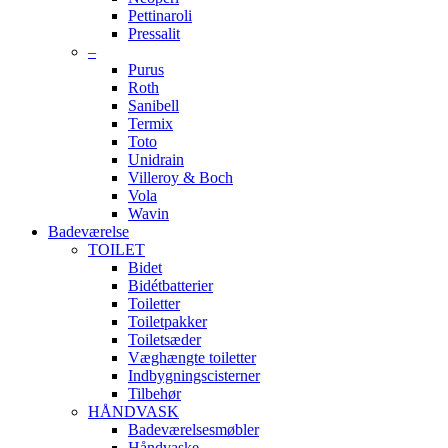
Pettinaroli
Pressalit
–
Purus
Roth
Sanibell
Termix
Toto
Unidrain
Villeroy & Boch
Vola
Wavin
Badeværelse
TOILET
Bidet
Bidétbatterier
Toiletter
Toiletpakker
Toiletsæder
Væghængte toiletter
Indbygningscisterner
Tilbehør
HÅNDVASK
Badeværelsesmøbler
Håndvaske