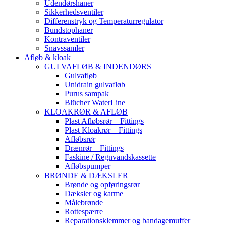
Udendørshaner
Sikkerhedsventiler
Differenstryk og Temperaturregulator
Bundstophaner
Kontraventiler
Snavssamler
Afløb & kloak
GULVAFLØB & INDENDØRS
Gulvafløb
Unidrain gulvafløb
Purus sampak
Blücher WaterLine
KLOAKRØR & AFLØB
Plast Afløbsrør – Fittings
Plast Kloakrør – Fittings
Afløbsrør
Drænrør – Fittings
Faskine / Regnvandskassette
Afløbspumper
BRØNDE & DÆKSLER
Brønde og opføringsrør
Dæksler og karme
Målebrønde
Rottespærre
Reparationsklemmer og bandagemuffer