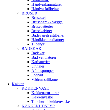
Håndvaskarmaturer
Håndvasktilbehør
BRUSER
Brusesæt
Brusedøre & vægge
Brusebatterier
Brusekabiner
Badeværelsestilbehør
Håndklæderadiatorer
Tilbehør
BADEKAR
Badekar
Bad ventilatorer
Karbatterier
Urinaler
Afløbspumper
Spabad
Vådrumssilikone
Køkken
KØKKENVASK
Køkkenarmaturer
Køkkenvaske
Tilbehør til køkkenvaske
KØKKENUDSTYR