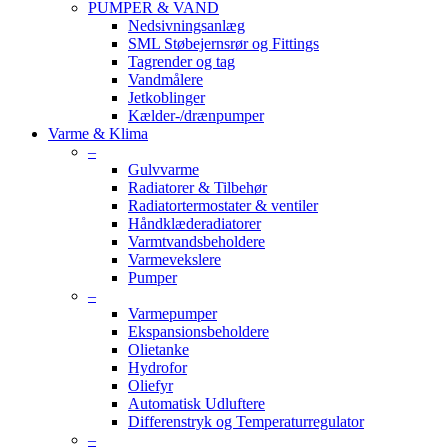
PUMPER & VAND
Nedsivningsanlæg
SML Støbejernsrør og Fittings
Tagrender og tag
Vandmålere
Jetkoblinger
Kælder-/drænpumper
Varme & Klima
–
Gulvvarme
Radiatorer & Tilbehør
Radiatortermostater & ventiler
Håndklæderadiatorer
Varmtvandsbeholdere
Varmevekslere
Pumper
–
Varmepumper
Ekspansionsbeholdere
Olietanke
Hydrofor
Oliefyr
Automatisk Udluftere
Differenstryk og Temperaturregulator
–