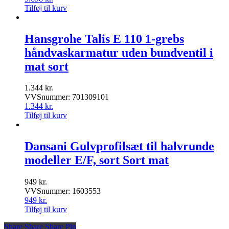
Tilføj til kurv
Hansgrohe Talis E 110 1-grebs
håndvaskarmatur uden bundventil i
mat sort
1.344
kr.
VVSnummer: 701309101
1.344
kr.
Tilføj til kurv
Dansani Gulvprofilsæt til halvrunde
modeller E/F, sort Sort mat
949
kr.
VVSnummer: 1603553
949
kr.
Tilføj til kurv
Share
Share
Share
Share
Pin