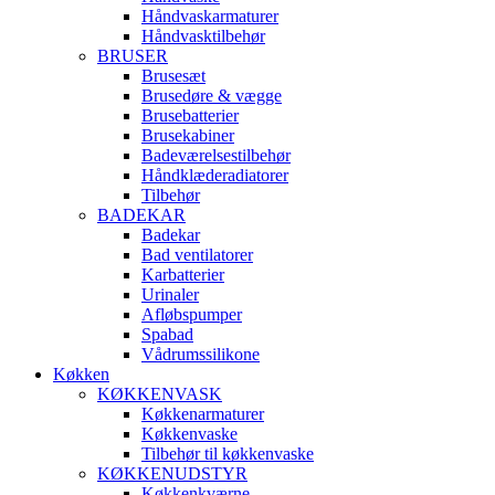
Håndvaskarmaturer
Håndvasktilbehør
BRUSER
Brusesæt
Brusedøre & vægge
Brusebatterier
Brusekabiner
Badeværelsestilbehør
Håndklæderadiatorer
Tilbehør
BADEKAR
Badekar
Bad ventilatorer
Karbatterier
Urinaler
Afløbspumper
Spabad
Vådrumssilikone
Køkken
KØKKENVASK
Køkkenarmaturer
Køkkenvaske
Tilbehør til køkkenvaske
KØKKENUDSTYR
Køkkenkværne