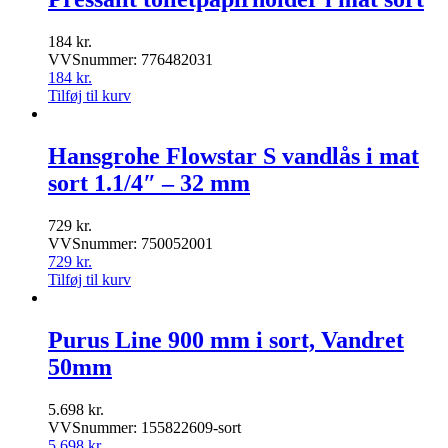
184
kr.
VVSnummer: 776482031
184
kr.
Tilføj til kurv
Hansgrohe Flowstar S vandlås i mat
sort 1.1/4″ – 32 mm
729
kr.
VVSnummer: 750052001
729
kr.
Tilføj til kurv
Purus Line 900 mm i sort, Vandret
50mm
5.698
kr.
VVSnummer: 155822609-sort
5.698
kr.