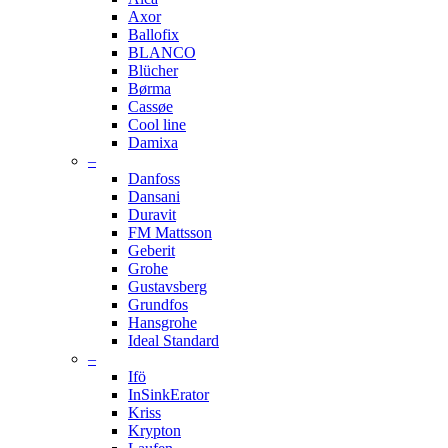
Axor
Ballofix
BLANCO
Blücher
Børma
Cassøe
Cool line
Damixa
–
Danfoss
Dansani
Duravit
FM Mattsson
Geberit
Grohe
Gustavsberg
Grundfos
Hansgrohe
Ideal Standard
–
Ifö
InSinkErator
Kriss
Krypton