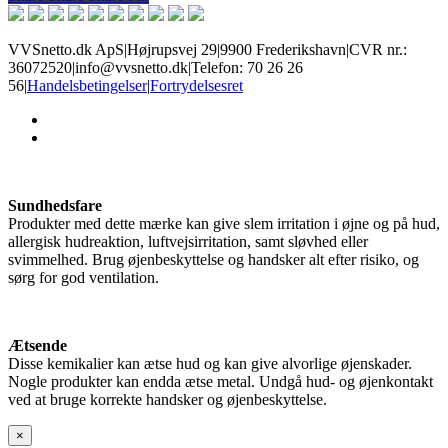
VVSnetto.dk ApS
|
Højrupsvej 29
|
9900 Frederikshavn
|
CVR nr.:
36072520
|
info@vvsnetto.dk
|
Telefon: 70 26 26
56
|
Handelsbetingelser
|
Fortrydelsesret
facebook
youtube
Sundhedsfare
Produkter med dette mærke kan give slem irritation i øjne og på hud,
allergisk hudreaktion, luftvejsirritation, samt sløvhed eller
svimmelhed. Brug øjenbeskyttelse og handsker alt efter risiko, og
sørg for god ventilation.
Ætsende
Disse kemikalier kan ætse hud og kan give alvorlige øjenskader.
Nogle produkter kan endda ætse metal. Undgå hud- og øjenkontakt
ved at bruge korrekte handsker og øjenbeskyttelse.
×