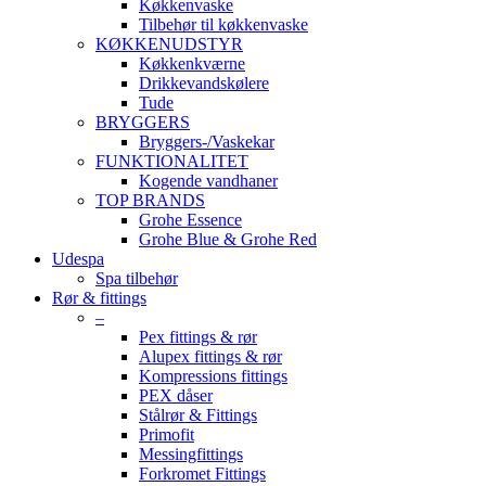
Køkkenvaske
Tilbehør til køkkenvaske
KØKKENUDSTYR
Køkkenkværne
Drikkevandskølere
Tude
BRYGGERS
Bryggers-/Vaskekar
FUNKTIONALITET
Kogende vandhaner
TOP BRANDS
Grohe Essence
Grohe Blue & Grohe Red
Udespa
Spa tilbehør
Rør & fittings
–
Pex fittings & rør
Alupex fittings & rør
Kompressions fittings
PEX dåser
Stålrør & Fittings
Primofit
Messingfittings
Forkromet Fittings