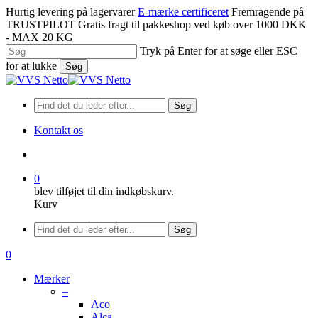
Spring
Hurtig levering på lagervarer
E-mærke certificeret
Fremragende på
til
TRUSTPILOT
Gratis fragt til pakkeshop ved køb over 1000 DKK
hovedindhold
- MAX 20 KG
Tryk på Enter for at søge eller ESC
for at lukke
Søg
Luk
søgning
Søg
Kontakt os
søge
0
blev tilføjet til din indkøbskurv.
Kurv
Menu
Søg
søge
0
Menu
Mærker
–
Aco
Alca