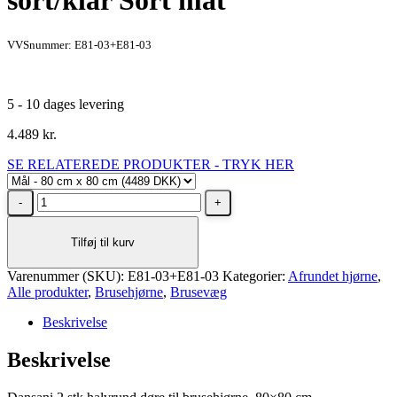
sort/klar Sort mat
VVSnummer: E81-03+E81-03
5 - 10 dages levering
4.489
kr.
SE RELATEREDE PRODUKTER - TRYK HER
Dansani
2
stk
Tilføj til kurv
halvrund
døre
Varenummer (SKU):
til
E81-03+E81-03
Kategorier:
Afrundet hjørne
,
Alle produkter
brusehjørne,
,
Brusehjørne
,
Brusevæg
80x80
Beskrivelse
cm,
sort/klar
Beskrivelse
Sort
mat
antal