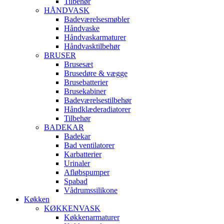
Tilbehør
HÅNDVASK
Badeværelsesmøbler
Håndvaske
Håndvaskarmaturer
Håndvasktilbehør
BRUSER
Brusesæt
Brusedøre & vægge
Brusebatterier
Brusekabiner
Badeværelsestilbehør
Håndklæderadiatorer
Tilbehør
BADEKAR
Badekar
Bad ventilatorer
Karbatterier
Urinaler
Afløbspumper
Spabad
Vådrumssilikone
Køkken
KØKKENVASK
Køkkenarmaturer