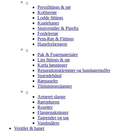
–
Pressfittings & rør
Kobberrør
Lodde fittings
Kuglehaner
Stopventiler & Pipefix
Fordelerrør
Pem-Rør & Fittings
Haneforlængere
–
Pak & Fugematerialer
Lim fittings & rør
Karfa bøsninger
Reparationsklemmer og bandagemuffer
Spændebånd
Rørpaneler
Tilslutningsslanger
–
Armeret slange
Rørophæng
Rosetter
Flangepakninger
Tagrender og tag
Vandmålere
Ventiler & haner