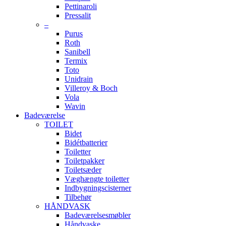
Pettinaroli
Pressalit
–
Purus
Roth
Sanibell
Termix
Toto
Unidrain
Villeroy & Boch
Vola
Wavin
Badeværelse
TOILET
Bidet
Bidétbatterier
Toiletter
Toiletpakker
Toiletsæder
Væghængte toiletter
Indbygningscisterner
Tilbehør
HÅNDVASK
Badeværelsesmøbler
Håndvaske