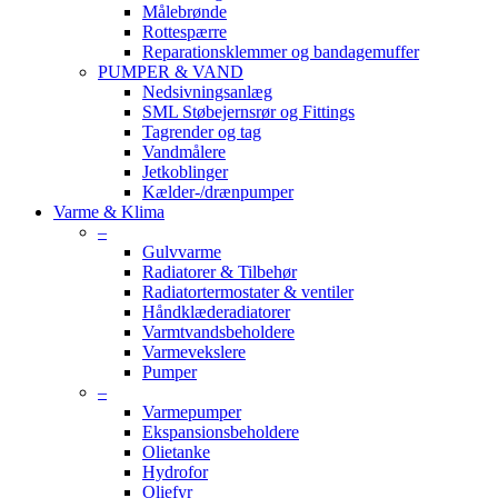
Målebrønde
Rottespærre
Reparationsklemmer og bandagemuffer
PUMPER & VAND
Nedsivningsanlæg
SML Støbejernsrør og Fittings
Tagrender og tag
Vandmålere
Jetkoblinger
Kælder-/drænpumper
Varme & Klima
–
Gulvvarme
Radiatorer & Tilbehør
Radiatortermostater & ventiler
Håndklæderadiatorer
Varmtvandsbeholdere
Varmevekslere
Pumper
–
Varmepumper
Ekspansionsbeholdere
Olietanke
Hydrofor
Oliefyr