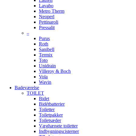
Laufen
Lavabo
Metro Therm
Neoperl
Pettinaroli
Pressalit
–
Purus
Roth
Sanibell
Termix
Toto
Unidrain
Villeroy & Boch
Vola
Wavin
Badeværelse
TOILET
Bidet
Bidétbatterier
Toiletter
Toiletpakker
Toiletsæder
Væghængte toiletter
Indbygningscisterner