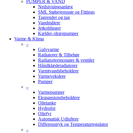
PUMPER & VAND
Nedsivningsanlæg
SML Støbejernsrør og Fittings
Tagrender og tag
Vandmålere
Jetkoblinger
Kælder-/drænpumper
Varme & Klima
–
Gulvvarme
Radiatorer & Tilbehør
Radiatortermostater & ventiler
Håndklæderadiatorer
Varmtvandsbeholdere
Varmevekslere
Pumper
–
Varmepumper
Ekspansionsbeholdere
Olietanke
Hydrofor
Oliefyr
Automatisk Udluftere
Differenstryk og Temperaturregulator
–