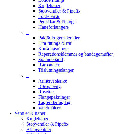
Lodde fittings
Kuglehaner
Stopventiler & Pipefix
Fordelerrør
Pem-Rør & Fittings
Haneforlængere
–
Pak & Fugematerialer
Lim fittings & rør
Karfa bøsninger
Reparationsklemmer og bandagemuffer
Spændebånd
Rørpaneler
Tilslutningsslanger
–
Armeret slange
Rørophæng
Rosetter
Flangepakninger
Tagrender og tag
Vandmålere
Ventiler & haner
Kuglehaner
Stopventiler & Pipefix
Aftapventiler