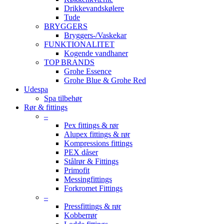
Drikkevandskølere
Tude
BRYGGERS
Bryggers-/Vaskekar
FUNKTIONALITET
Kogende vandhaner
TOP BRANDS
Grohe Essence
Grohe Blue & Grohe Red
Udespa
Spa tilbehør
Rør & fittings
–
Pex fittings & rør
Alupex fittings & rør
Kompressions fittings
PEX dåser
Stålrør & Fittings
Primofit
Messingfittings
Forkromet Fittings
–
Pressfittings & rør
Kobberrør