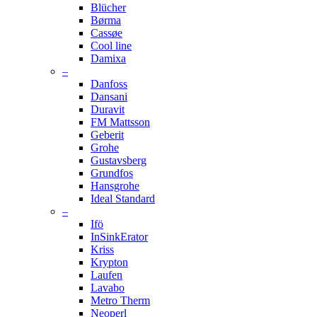
Blücher
Børma
Cassøe
Cool line
Damixa
–
Danfoss
Dansani
Duravit
FM Mattsson
Geberit
Grohe
Gustavsberg
Grundfos
Hansgrohe
Ideal Standard
–
Ifö
InSinkErator
Kriss
Krypton
Laufen
Lavabo
Metro Therm
Neoperl