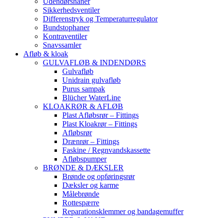
Udendørshaner
Sikkerhedsventiler
Differenstryk og Temperaturregulator
Bundstophaner
Kontraventiler
Snavssamler
Afløb & kloak
GULVAFLØB & INDENDØRS
Gulvafløb
Unidrain gulvafløb
Purus sampak
Blücher WaterLine
KLOAKRØR & AFLØB
Plast Afløbsrør – Fittings
Plast Kloakrør – Fittings
Afløbsrør
Drænrør – Fittings
Faskine / Regnvandskassette
Afløbspumper
BRØNDE & DÆKSLER
Brønde og opføringsrør
Dæksler og karme
Målebrønde
Rottespærre
Reparationsklemmer og bandagemuffer