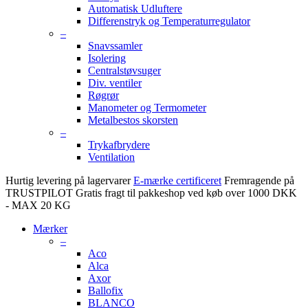
Automatisk Udluftere
Differenstryk og Temperaturregulator
–
Snavssamler
Isolering
Centralstøvsuger
Div. ventiler
Røgrør
Manometer og Termometer
Metalbestos skorsten
–
Trykafbrydere
Ventilation
Hurtig levering på lagervarer
E-mærke certificeret
Fremragende på
TRUSTPILOT
Gratis fragt til pakkeshop ved køb over 1000 DKK
- MAX 20 KG
Mærker
–
Aco
Alca
Axor
Ballofix
BLANCO