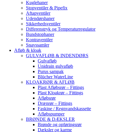
Kuglehaner
Stopventiler & Pipefix
Aftapventiler
Udendørshaner
Sikkerhedsventiler
Differenstryk og Temperaturregulator
Bundstophaner
Kontraventiler
Snavssamler
Afløb & kloak
GULVAFLØB & INDENDØRS
Gulvafløb
Unidrain gulvafløb
Purus sampak
Blücher WaterLine
KLOAKRØR & AFLØB
Plast Afløbsrør – Fittings
Plast Kloakrør – Fittings
Afløbsrør
Drænrør – Fittings
Faskine / Regnvandskassette
Afløbspumper
BRØNDE & DÆKSLER
Brønde og opføringsrør
Dæksler og karme