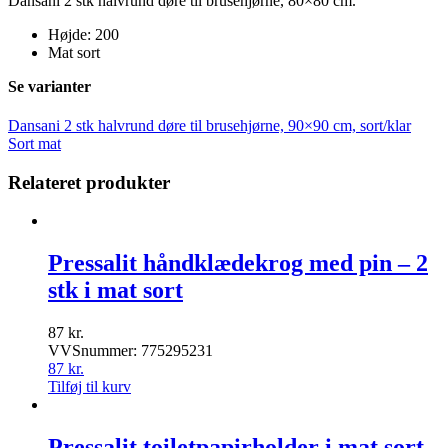
Dansani 2 stk halvrund døre til brusehjørne, 80×80 cm.
Højde: 200
Mat sort
Se varianter
Dansani 2 stk halvrund døre til brusehjørne, 90×90 cm, sort/klar
Sort mat
Relateret produkter
Pressalit håndklædekrog med pin – 2
stk i mat sort
87
kr.
VVSnummer: 775295231
87
kr.
Tilføj til kurv
Pressalit toiletpapirholder i mat sort