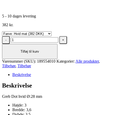
5 - 10 dages levering
382
kr.
Dansani
Dot
knopgreb
Tilføj til kurv
ø2,8
cm
Varenummer (SKU):
Hvid
189554010
Kategorier:
Alle produkter
,
Tilbehør
mat
,
Tilbehør
antal
Beskrivelse
Beskrivelse
Greb Dot hvid Ø:28 mm
Højde: 3
Bredde: 3,6
Dybde: 3,5