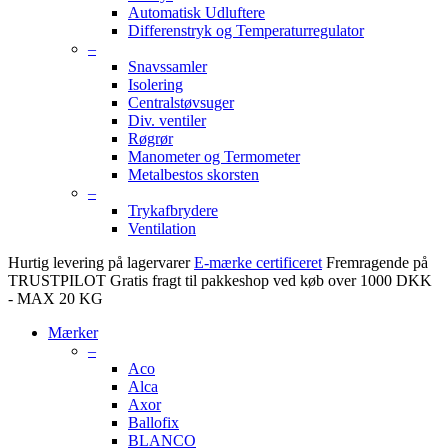
Automatisk Udluftere
Differenstryk og Temperaturregulator
–
Snavssamler
Isolering
Centralstøvsuger
Div. ventiler
Røgrør
Manometer og Termometer
Metalbestos skorsten
–
Trykafbrydere
Ventilation
Hurtig levering på lagervarer
E-mærke certificeret
Fremragende på
TRUSTPILOT
Gratis fragt til pakkeshop ved køb over 1000 DKK
- MAX 20 KG
Mærker
–
Aco
Alca
Axor
Ballofix
BLANCO