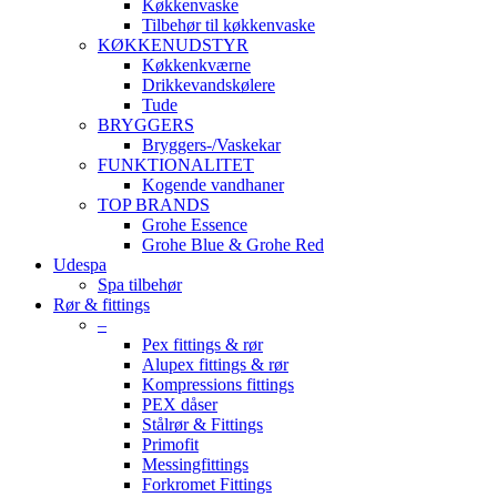
Køkkenvaske
Tilbehør til køkkenvaske
KØKKENUDSTYR
Køkkenkværne
Drikkevandskølere
Tude
BRYGGERS
Bryggers-/Vaskekar
FUNKTIONALITET
Kogende vandhaner
TOP BRANDS
Grohe Essence
Grohe Blue & Grohe Red
Udespa
Spa tilbehør
Rør & fittings
–
Pex fittings & rør
Alupex fittings & rør
Kompressions fittings
PEX dåser
Stålrør & Fittings
Primofit
Messingfittings
Forkromet Fittings