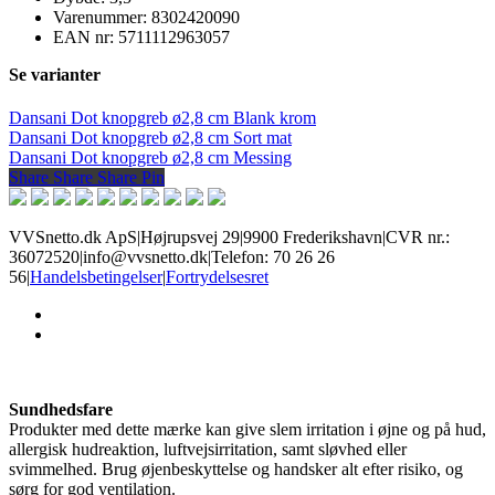
Varenummer: 8302420090
EAN nr: 5711112963057
Se varianter
Dansani Dot knopgreb ø2,8 cm Blank krom
Dansani Dot knopgreb ø2,8 cm Sort mat
Dansani Dot knopgreb ø2,8 cm Messing
Share
Share
Share
Share
Pin
VVSnetto.dk ApS
|
Højrupsvej 29
|
9900 Frederikshavn
|
CVR nr.:
36072520
|
info@vvsnetto.dk
|
Telefon: 70 26 26
56
|
Handelsbetingelser
|
Fortrydelsesret
facebook
youtube
Sundhedsfare
Produkter med dette mærke kan give slem irritation i øjne og på hud,
allergisk hudreaktion, luftvejsirritation, samt sløvhed eller
svimmelhed. Brug øjenbeskyttelse og handsker alt efter risiko, og
sørg for god ventilation.