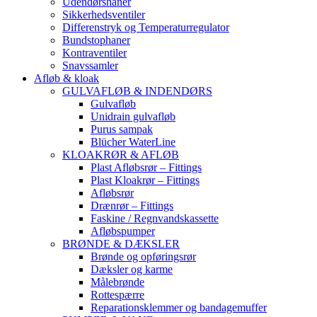
Udendørshaner
Sikkerhedsventiler
Differenstryk og Temperaturregulator
Bundstophaner
Kontraventiler
Snavssamler
Afløb & kloak
GULVAFLØB & INDENDØRS
Gulvafløb
Unidrain gulvafløb
Purus sampak
Blücher WaterLine
KLOAKRØR & AFLØB
Plast Afløbsrør – Fittings
Plast Kloakrør – Fittings
Afløbsrør
Drænrør – Fittings
Faskine / Regnvandskassette
Afløbspumper
BRØNDE & DÆKSLER
Brønde og opføringsrør
Dæksler og karme
Målebrønde
Rottespærre
Reparationsklemmer og bandagemuffer