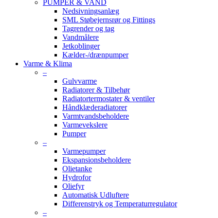
PUMPER & VAND
Nedsivningsanlæg
SML Støbejernsrør og Fittings
Tagrender og tag
Vandmålere
Jetkoblinger
Kælder-/drænpumper
Varme & Klima
–
Gulvvarme
Radiatorer & Tilbehør
Radiatortermostater & ventiler
Håndklæderadiatorer
Varmtvandsbeholdere
Varmevekslere
Pumper
–
Varmepumper
Ekspansionsbeholdere
Olietanke
Hydrofor
Oliefyr
Automatisk Udluftere
Differenstryk og Temperaturregulator
–