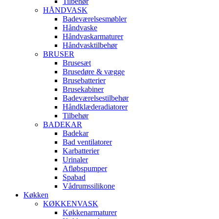
Tilbehør
HÅNDVASK
Badeværelsesmøbler
Håndvaske
Håndvaskarmaturer
Håndvasktilbehør
BRUSER
Brusesæt
Brusedøre & vægge
Brusebatterier
Brusekabiner
Badeværelsestilbehør
Håndklæderadiatorer
Tilbehør
BADEKAR
Badekar
Bad ventilatorer
Karbatterier
Urinaler
Afløbspumper
Spabad
Vådrumssilikone
Køkken
KØKKENVASK
Køkkenarmaturer