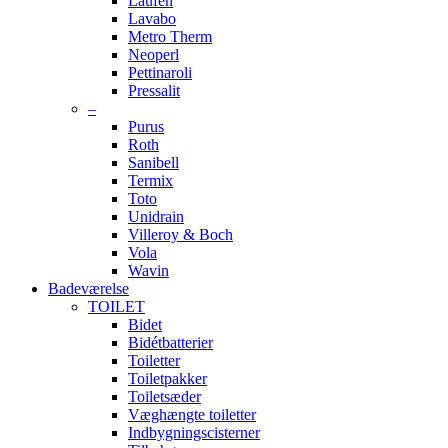
Laufen
Lavabo
Metro Therm
Neoperl
Pettinaroli
Pressalit
–
Purus
Roth
Sanibell
Termix
Toto
Unidrain
Villeroy & Boch
Vola
Wavin
Badeværelse
TOILET
Bidet
Bidétbatterier
Toiletter
Toiletpakker
Toiletsæder
Væghængte toiletter
Indbygningscisterner