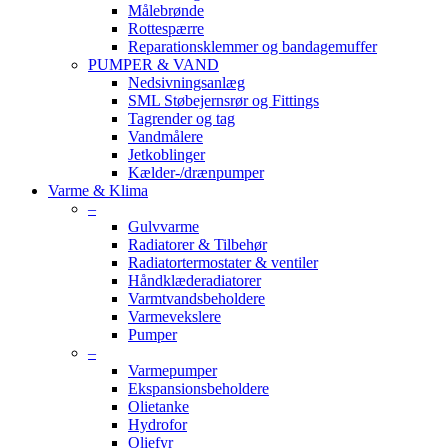
Målebrønde
Rottespærre
Reparationsklemmer og bandagemuffer
PUMPER & VAND
Nedsivningsanlæg
SML Støbejernsrør og Fittings
Tagrender og tag
Vandmålere
Jetkoblinger
Kælder-/drænpumper
Varme & Klima
–
Gulvvarme
Radiatorer & Tilbehør
Radiatortermostater & ventiler
Håndklæderadiatorer
Varmtvandsbeholdere
Varmevekslere
Pumper
–
Varmepumper
Ekspansionsbeholdere
Olietanke
Hydrofor
Oliefyr