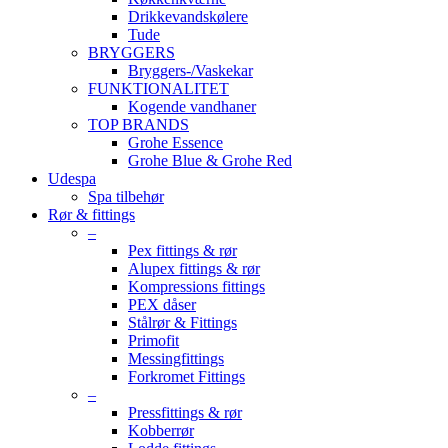
Drikkevandskølere
Tude
BRYGGERS
Bryggers-/Vaskekar
FUNKTIONALITET
Kogende vandhaner
TOP BRANDS
Grohe Essence
Grohe Blue & Grohe Red
Udespa
Spa tilbehør
Rør & fittings
–
Pex fittings & rør
Alupex fittings & rør
Kompressions fittings
PEX dåser
Stålrør & Fittings
Primofit
Messingfittings
Forkromet Fittings
–
Pressfittings & rør
Kobberrør