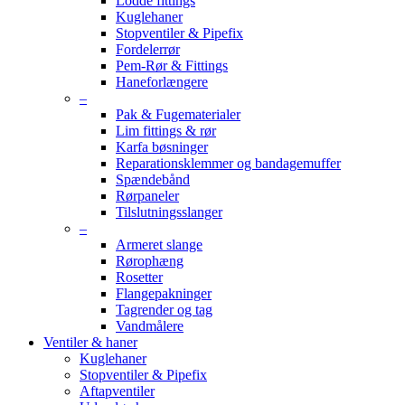
Lodde fittings
Kuglehaner
Stopventiler & Pipefix
Fordelerrør
Pem-Rør & Fittings
Haneforlængere
–
Pak & Fugematerialer
Lim fittings & rør
Karfa bøsninger
Reparationsklemmer og bandagemuffer
Spændebånd
Rørpaneler
Tilslutningsslanger
–
Armeret slange
Rørophæng
Rosetter
Flangepakninger
Tagrender og tag
Vandmålere
Ventiler & haner
Kuglehaner
Stopventiler & Pipefix
Aftapventiler