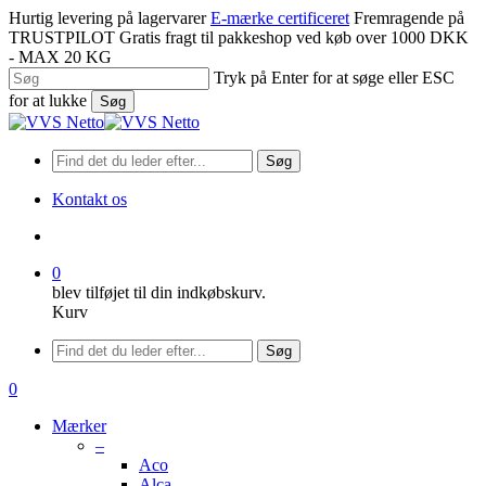
Spring
Hurtig levering på lagervarer
E-mærke certificeret
Fremragende på
til
TRUSTPILOT
Gratis fragt til pakkeshop ved køb over 1000 DKK
hovedindhold
- MAX 20 KG
Tryk på Enter for at søge eller ESC
for at lukke
Søg
Luk
søgning
Søg
Kontakt os
søge
0
blev tilføjet til din indkøbskurv.
Kurv
Menu
Søg
søge
0
Menu
Mærker
–
Aco
Alca