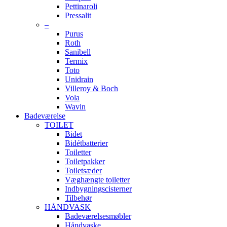
Pettinaroli
Pressalit
–
Purus
Roth
Sanibell
Termix
Toto
Unidrain
Villeroy & Boch
Vola
Wavin
Badeværelse
TOILET
Bidet
Bidétbatterier
Toiletter
Toiletpakker
Toiletsæder
Væghængte toiletter
Indbygningscisterner
Tilbehør
HÅNDVASK
Badeværelsesmøbler
Håndvaske