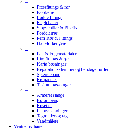
–
Pressfittings & rør
Kobberrør
Lodde fittings
Kuglehaner
Stopventiler & Pipefix
Fordelerrør
Pem-Rør & Fittings
Haneforlængere
–
Pak & Fugematerialer
Lim fittings & rør
Karfa bøsninger
Reparationsklemmer og bandagemuffer
Spændebånd
Rørpaneler
Tilslutningsslanger
–
Armeret slange
Rørophæng
Rosetter
Flangepakninger
Tagrender og tag
Vandmålere
Ventiler & haner