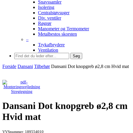
Snavssamler
Isolering
Centralstøvsuger
Div. ventiler
Røgrør
Manometer og Termometer
Metalbestos skorsten
–
Trykafbrydere
Ventilation
Søg
Forside
Dansani
Tilbehør
Dansani Dot knopgreb ø2,8 cm Hvid mat
Stregtegning
Dansani Dot knopgreb ø2,8 cm
Hvid mat
VVSnummer: 189554010