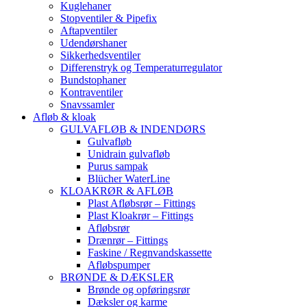
Kuglehaner
Stopventiler & Pipefix
Aftapventiler
Udendørshaner
Sikkerhedsventiler
Differenstryk og Temperaturregulator
Bundstophaner
Kontraventiler
Snavssamler
Afløb & kloak
GULVAFLØB & INDENDØRS
Gulvafløb
Unidrain gulvafløb
Purus sampak
Blücher WaterLine
KLOAKRØR & AFLØB
Plast Afløbsrør – Fittings
Plast Kloakrør – Fittings
Afløbsrør
Drænrør – Fittings
Faskine / Regnvandskassette
Afløbspumper
BRØNDE & DÆKSLER
Brønde og opføringsrør
Dæksler og karme