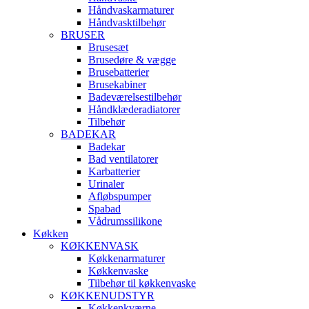
Håndvaskarmaturer
Håndvasktilbehør
BRUSER
Brusesæt
Brusedøre & vægge
Brusebatterier
Brusekabiner
Badeværelsestilbehør
Håndklæderadiatorer
Tilbehør
BADEKAR
Badekar
Bad ventilatorer
Karbatterier
Urinaler
Afløbspumper
Spabad
Vådrumssilikone
Køkken
KØKKENVASK
Køkkenarmaturer
Køkkenvaske
Tilbehør til køkkenvaske
KØKKENUDSTYR
Køkkenkværne