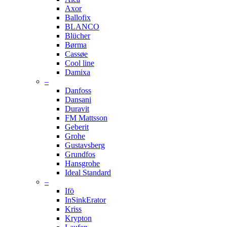
Axor
Ballofix
BLANCO
Blücher
Børma
Cassøe
Cool line
Damixa
–
Danfoss
Dansani
Duravit
FM Mattsson
Geberit
Grohe
Gustavsberg
Grundfos
Hansgrohe
Ideal Standard
–
Ifö
InSinkErator
Kriss
Krypton