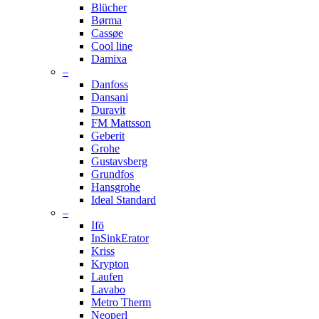
Blücher
Børma
Cassøe
Cool line
Damixa
–
Danfoss
Dansani
Duravit
FM Mattsson
Geberit
Grohe
Gustavsberg
Grundfos
Hansgrohe
Ideal Standard
–
Ifö
InSinkErator
Kriss
Krypton
Laufen
Lavabo
Metro Therm
Neoperl