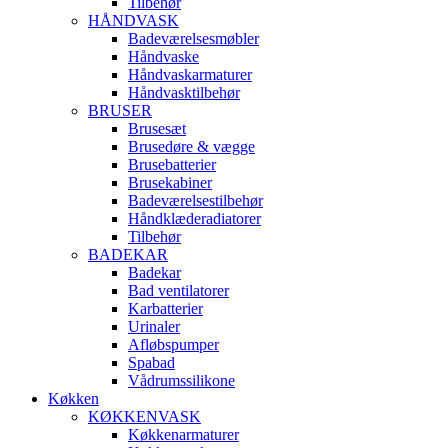
Tilbehør
HÅNDVASK
Badeværelsesmøbler
Håndvaske
Håndvaskarmaturer
Håndvasktilbehør
BRUSER
Brusesæt
Brusedøre & vægge
Brusebatterier
Brusekabiner
Badeværelsestilbehør
Håndklæderadiatorer
Tilbehør
BADEKAR
Badekar
Bad ventilatorer
Karbatterier
Urinaler
Afløbspumper
Spabad
Vådrumssilikone
Køkken
KØKKENVASK
Køkkenarmaturer