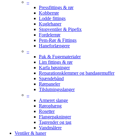
–
Pressfittings & rør
Kobberrør
Lodde fittings
Kuglehaner
Stopventiler & Pipefix
Fordelerrør
Pem-Rør & Fittings
Haneforlængere
–
Pak & Fugematerialer
Lim fittings & rør
Karfa bøsninger
Reparationsklemmer og bandagemuffer
Spændebånd
Rørpaneler
Tilslutningsslanger
–
Armeret slange
Rørophæng
Rosetter
Flangepakninger
Tagrender og tag
Vandmålere
Ventiler & haner