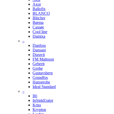
Axor
Ballofix
BLANCO
Blücher
Børma
Cassøe
Cool line
Damixa
–
Danfoss
Dansani
Duravit
FM Mattsson
Geberit
Grohe
Gustavsberg
Grundfos
Hansgrohe
Ideal Standard
–
Ifö
InSinkErator
Kriss
Krypton