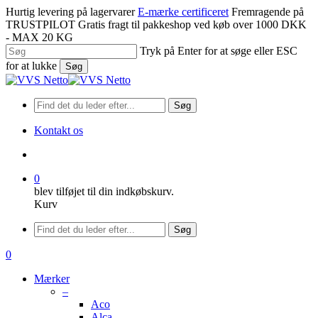
Spring
Hurtig levering på lagervarer
E-mærke certificeret
Fremragende på
til
TRUSTPILOT
Gratis fragt til pakkeshop ved køb over 1000 DKK
hovedindhold
- MAX 20 KG
Tryk på Enter for at søge eller ESC
for at lukke
Søg
Luk
søgning
Søg
Kontakt os
søge
0
blev tilføjet til din indkøbskurv.
Kurv
Menu
Søg
søge
0
Menu
Mærker
–
Aco
Alca