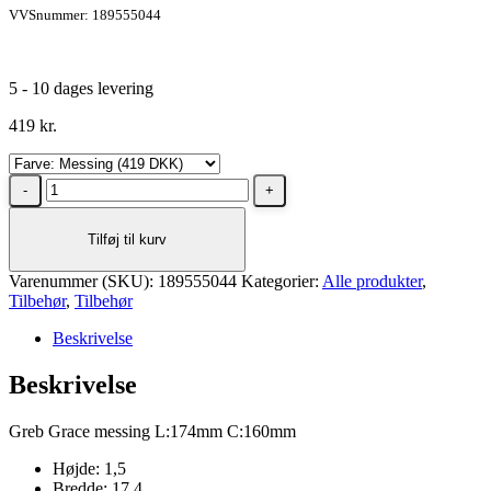
VVSnummer: 189555044
5 - 10 dages levering
419
kr.
Dansani
Grace
bøjlegreb
Tilføj til kurv
17,4
cm
Varenummer (SKU):
Messing
189555044
Kategorier:
Alle produkter
,
Tilbehør
antal
,
Tilbehør
Beskrivelse
Beskrivelse
Greb Grace messing L:174mm C:160mm
Højde: 1,5
Bredde: 17,4