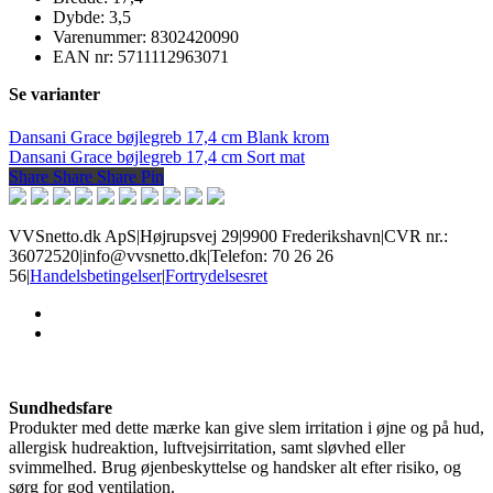
Dybde: 3,5
Varenummer: 8302420090
EAN nr: 5711112963071
Se varianter
Dansani Grace bøjlegreb 17,4 cm Blank krom
Dansani Grace bøjlegreb 17,4 cm Sort mat
Share
Share
Share
Share
Pin
VVSnetto.dk ApS
|
Højrupsvej 29
|
9900 Frederikshavn
|
CVR nr.:
36072520
|
info@vvsnetto.dk
|
Telefon: 70 26 26
56
|
Handelsbetingelser
|
Fortrydelsesret
facebook
youtube
Sundhedsfare
Produkter med dette mærke kan give slem irritation i øjne og på hud,
allergisk hudreaktion, luftvejsirritation, samt sløvhed eller
svimmelhed. Brug øjenbeskyttelse og handsker alt efter risiko, og
sørg for god ventilation.