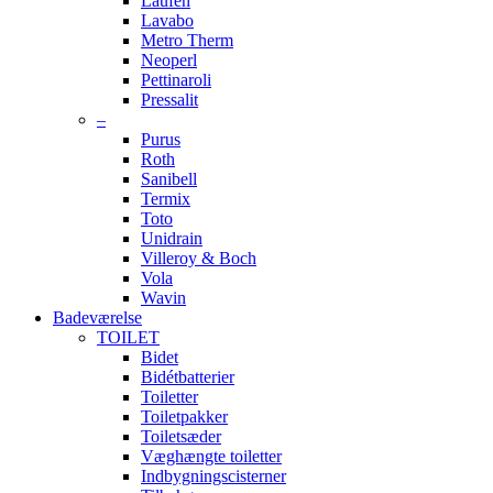
Laufen
Lavabo
Metro Therm
Neoperl
Pettinaroli
Pressalit
–
Purus
Roth
Sanibell
Termix
Toto
Unidrain
Villeroy & Boch
Vola
Wavin
Badeværelse
TOILET
Bidet
Bidétbatterier
Toiletter
Toiletpakker
Toiletsæder
Væghængte toiletter
Indbygningscisterner