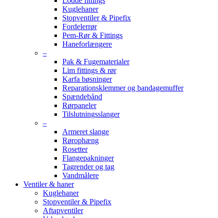
Lodde fittings
Kuglehaner
Stopventiler & Pipefix
Fordelerrør
Pem-Rør & Fittings
Haneforlængere
–
Pak & Fugematerialer
Lim fittings & rør
Karfa bøsninger
Reparationsklemmer og bandagemuffer
Spændebånd
Rørpaneler
Tilslutningsslanger
–
Armeret slange
Rørophæng
Rosetter
Flangepakninger
Tagrender og tag
Vandmålere
Ventiler & haner
Kuglehaner
Stopventiler & Pipefix
Aftapventiler