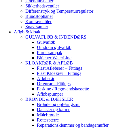
Udendørshaner
Sikkerhedsventiler
Differenstryk og Temperaturregulator
Bundstophaner
Kontraventiler
Snavssamler
Afløb & kloak
GULVAFLØB & INDENDØRS
Gulvafløb
Unidrain gulvafløb
Purus sampak
Blücher WaterLine
KLOAKRØR & AFLØB
Plast Afløbsrør – Fittings
Plast Kloakrør – Fittings
Afløbsrør
Drænrør – Fittings
Faskine / Regnvandskassette
Afløbspumper
BRØNDE & DÆKSLER
Brønde og opføringsrør
Dæksler og karme
Målebrønde
Rottespærre
Reparationsklemmer og bandagemuffer