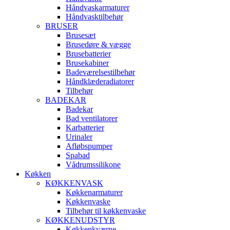
Håndvaskarmaturer
Håndvasktilbehør
BRUSER
Brusesæt
Brusedøre & vægge
Brusebatterier
Brusekabiner
Badeværelsestilbehør
Håndklæderadiatorer
Tilbehør
BADEKAR
Badekar
Bad ventilatorer
Karbatterier
Urinaler
Afløbspumper
Spabad
Vådrumssilikone
Køkken
KØKKENVASK
Køkkenarmaturer
Køkkenvaske
Tilbehør til køkkenvaske
KØKKENUDSTYR
Køkkenkværne