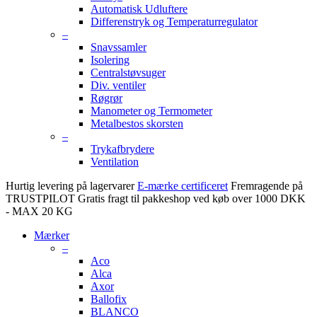
Automatisk Udluftere
Differenstryk og Temperaturregulator
–
Snavssamler
Isolering
Centralstøvsuger
Div. ventiler
Røgrør
Manometer og Termometer
Metalbestos skorsten
–
Trykafbrydere
Ventilation
Hurtig levering på lagervarer
E-mærke certificeret
Fremragende på
TRUSTPILOT
Gratis fragt til pakkeshop ved køb over 1000 DKK
- MAX 20 KG
Mærker
–
Aco
Alca
Axor
Ballofix
BLANCO