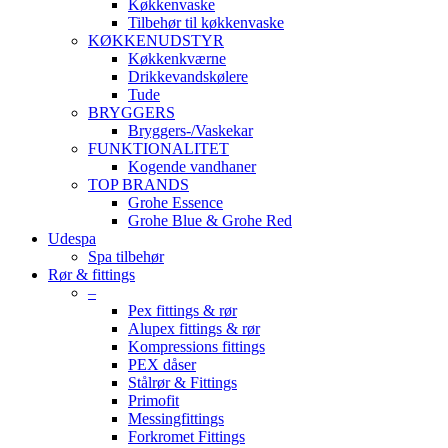
Køkkenvaske
Tilbehør til køkkenvaske
KØKKENUDSTYR
Køkkenkværne
Drikkevandskølere
Tude
BRYGGERS
Bryggers-/Vaskekar
FUNKTIONALITET
Kogende vandhaner
TOP BRANDS
Grohe Essence
Grohe Blue & Grohe Red
Udespa
Spa tilbehør
Rør & fittings
–
Pex fittings & rør
Alupex fittings & rør
Kompressions fittings
PEX dåser
Stålrør & Fittings
Primofit
Messingfittings
Forkromet Fittings