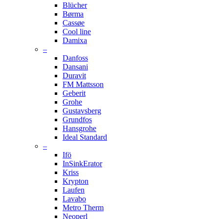
Blücher
Børma
Cassøe
Cool line
Damixa
–
Danfoss
Dansani
Duravit
FM Mattsson
Geberit
Grohe
Gustavsberg
Grundfos
Hansgrohe
Ideal Standard
–
Ifö
InSinkErator
Kriss
Krypton
Laufen
Lavabo
Metro Therm
Neoperl