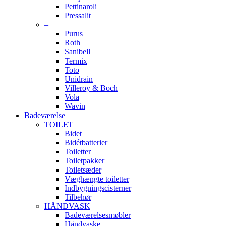
Pettinaroli
Pressalit
–
Purus
Roth
Sanibell
Termix
Toto
Unidrain
Villeroy & Boch
Vola
Wavin
Badeværelse
TOILET
Bidet
Bidétbatterier
Toiletter
Toiletpakker
Toiletsæder
Væghængte toiletter
Indbygningscisterner
Tilbehør
HÅNDVASK
Badeværelsesmøbler
Håndvaske