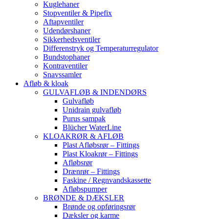
Kuglehaner
Stopventiler & Pipefix
Aftapventiler
Udendørshaner
Sikkerhedsventiler
Differenstryk og Temperaturregulator
Bundstophaner
Kontraventiler
Snavssamler
Afløb & kloak
GULVAFLØB & INDENDØRS
Gulvafløb
Unidrain gulvafløb
Purus sampak
Blücher WaterLine
KLOAKRØR & AFLØB
Plast Afløbsrør – Fittings
Plast Kloakrør – Fittings
Afløbsrør
Drænrør – Fittings
Faskine / Regnvandskassette
Afløbspumper
BRØNDE & DÆKSLER
Brønde og opføringsrør
Dæksler og karme