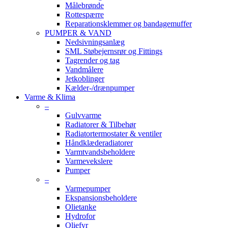
Målebrønde
Rottespærre
Reparationsklemmer og bandagemuffer
PUMPER & VAND
Nedsivningsanlæg
SML Støbejernsrør og Fittings
Tagrender og tag
Vandmålere
Jetkoblinger
Kælder-/drænpumper
Varme & Klima
–
Gulvvarme
Radiatorer & Tilbehør
Radiatortermostater & ventiler
Håndklæderadiatorer
Varmtvandsbeholdere
Varmevekslere
Pumper
–
Varmepumper
Ekspansionsbeholdere
Olietanke
Hydrofor
Oliefyr