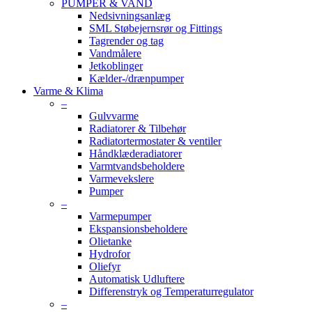
PUMPER & VAND
Nedsivningsanlæg
SML Støbejernsrør og Fittings
Tagrender og tag
Vandmålere
Jetkoblinger
Kælder-/drænpumper
Varme & Klima
–
Gulvvarme
Radiatorer & Tilbehør
Radiatortermostater & ventiler
Håndklæderadiatorer
Varmtvandsbeholdere
Varmevekslere
Pumper
–
Varmepumper
Ekspansionsbeholdere
Olietanke
Hydrofor
Oliefyr
Automatisk Udluftere
Differenstryk og Temperaturregulator
–