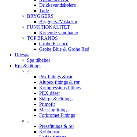
Drikkevandskølere
Tude
BRYGGERS
Bryggers-/Vaskekar
FUNKTIONALITET
Kogende vandhaner
TOP BRANDS
Grohe Essence
Grohe Blue & Grohe Red
Udespa
Spa tilbehør
Rør & fittings
–
Pex fittings & rør
Alupex fittings & rør
Kompressions fittings
PEX dåser
Stålrør & Fittings
Primofit
Messingfittings
Forkromet Fittings
–
Pressfittings & rør
Kobberrør