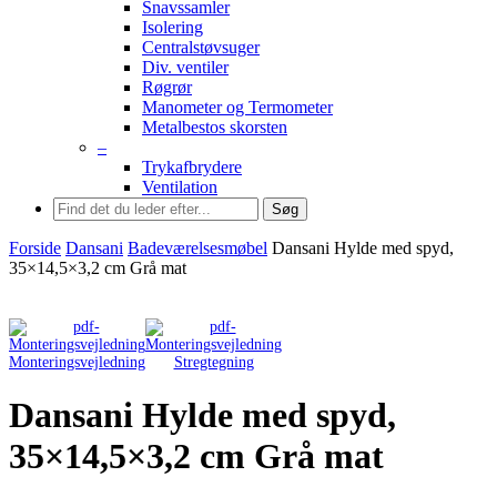
Snavssamler
Isolering
Centralstøvsuger
Div. ventiler
Røgrør
Manometer og Termometer
Metalbestos skorsten
–
Trykafbrydere
Ventilation
Søg
Forside
Dansani
Badeværelsesmøbel
Dansani Hylde med spyd,
35×14,5×3,2 cm Grå mat
Monteringsvejledning
Stregtegning
Dansani Hylde med spyd,
35×14,5×3,2 cm Grå mat