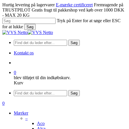
Spring
Hurtig levering på lagervarer
E-mærke certificeret
Fremragende på
til
TRUSTPILOT
Gratis fragt til pakkeshop ved køb over 1000 DKK
hovedindhold
- MAX 20 KG
Tryk på Enter for at søge eller ESC
for at lukke
Søg
Luk
søgning
Søg
Kontakt os
søge
0
blev tilføjet til din indkøbskurv.
Kurv
Menu
Søg
søge
0
Menu
Mærker
–
Aco
Alca