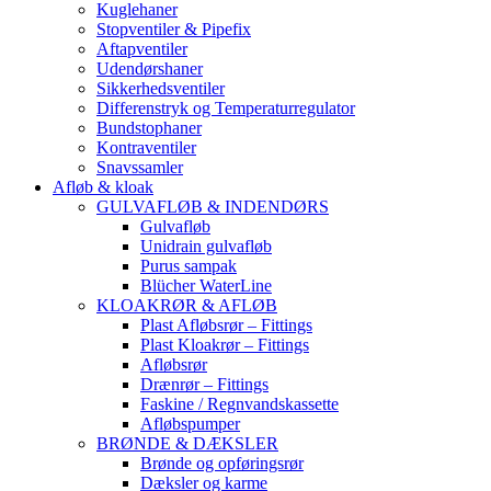
Kuglehaner
Stopventiler & Pipefix
Aftapventiler
Udendørshaner
Sikkerhedsventiler
Differenstryk og Temperaturregulator
Bundstophaner
Kontraventiler
Snavssamler
Afløb & kloak
GULVAFLØB & INDENDØRS
Gulvafløb
Unidrain gulvafløb
Purus sampak
Blücher WaterLine
KLOAKRØR & AFLØB
Plast Afløbsrør – Fittings
Plast Kloakrør – Fittings
Afløbsrør
Drænrør – Fittings
Faskine / Regnvandskassette
Afløbspumper
BRØNDE & DÆKSLER
Brønde og opføringsrør
Dæksler og karme