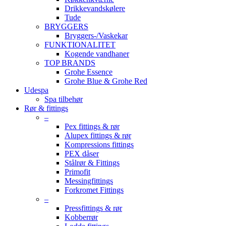
Drikkevandskølere
Tude
BRYGGERS
Bryggers-/Vaskekar
FUNKTIONALITET
Kogende vandhaner
TOP BRANDS
Grohe Essence
Grohe Blue & Grohe Red
Udespa
Spa tilbehør
Rør & fittings
–
Pex fittings & rør
Alupex fittings & rør
Kompressions fittings
PEX dåser
Stålrør & Fittings
Primofit
Messingfittings
Forkromet Fittings
–
Pressfittings & rør
Kobberrør