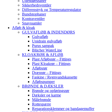
Udendørshaner
Sikkerhedsventiler
Differenstryk og Temperaturregulator
Bundstophaner
Kontraventiler
Snavssamler
Afløb & kloak
GULVAFLØB & INDENDØRS
Gulvafløb
Unidrain gulvafløb
Purus sampak
Blücher WaterLine
KLOAKRØR & AFLØB
Plast Afløbsrør – Fittings
Plast Kloakrør – Fittings
Afløbsrør
Drænrør – Fittings
Faskine / Regnvandskassette
Afløbspumper
BRØNDE & DÆKSLER
Brønde og opføringsrør
Dæksler og karme
Målebrønde
Rottespærre
Reparationsklemmer og bandagemuffer