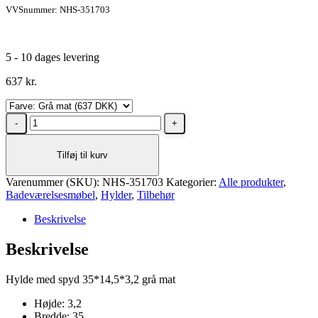
VVSnummer: NHS-351703
5 - 10 dages levering
637
kr.
Dansani
Hylde
med
Tilføj til kurv
spyd,
35x14,5x3,2
Varenummer (SKU):
cm
NHS-351703
Kategorier:
Alle produkter
,
Badeværelsesmøbel
Grå
,
Hylder
,
Tilbehør
mat
Beskrivelse
antal
Beskrivelse
Hylde med spyd 35*14,5*3,2 grå mat
Højde: 3,2
Bredde: 35