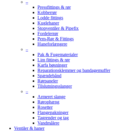
–
Pressfittings & rør
Kobberrør
Lodde fittings
Kuglehaner
Stopventiler & Pipefix
Fordelerrør
Pem-Rør & Fittings
Haneforlængere
–
Pak & Fugematerialer
Lim fittings & rør
Karfa bøsninger
Reparationsklemmer og bandagemuffer
Spændebånd
Rørpaneler
Tilslutningsslanger
–
Armeret slange
Rørophæng
Rosetter
Flangepakninger
Tagrender og tag
Vandmålere
Ventiler & haner