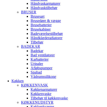
Håndvaskarmaturer
Håndvasktilbehør
BRUSER
Brusesæt
Brusedøre & vægge
Brusebatterier
Brusekabiner
Badeværelsestilbehør
Håndklæderadiatorer
Tilbehør
BADEKAR
Badekar
Bad ventilatorer
Karbatterier
Urinaler
Afløbspumper
Spabad
Vådrumssilikone
Køkken
KØKKENVASK
Køkkenarmaturer
Køkkenvaske
Tilbehør til køkkenvaske
KØKKENUDSTYR
Køkkenkværne