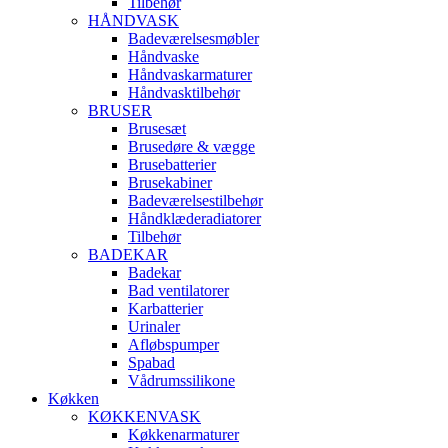
Tilbehør
HÅNDVASK
Badeværelsesmøbler
Håndvaske
Håndvaskarmaturer
Håndvasktilbehør
BRUSER
Brusesæt
Brusedøre & vægge
Brusebatterier
Brusekabiner
Badeværelsestilbehør
Håndklæderadiatorer
Tilbehør
BADEKAR
Badekar
Bad ventilatorer
Karbatterier
Urinaler
Afløbspumper
Spabad
Vådrumssilikone
Køkken
KØKKENVASK
Køkkenarmaturer