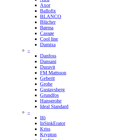
Axor
Ballofix
BLANCO
Blücher
Børma
Cassøe
Cool line
Damixa
–
Danfoss
Dansani
Duravit
FM Mattsson
Geberit
Grohe
Gustavsberg
Grundfos
Hansgrohe
Ideal Standard
–
Ifö
InSinkErator
Kriss
Krypton