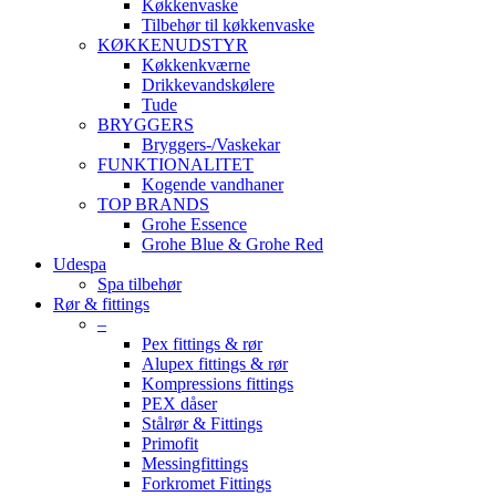
Køkkenvaske
Tilbehør til køkkenvaske
KØKKENUDSTYR
Køkkenkværne
Drikkevandskølere
Tude
BRYGGERS
Bryggers-/Vaskekar
FUNKTIONALITET
Kogende vandhaner
TOP BRANDS
Grohe Essence
Grohe Blue & Grohe Red
Udespa
Spa tilbehør
Rør & fittings
–
Pex fittings & rør
Alupex fittings & rør
Kompressions fittings
PEX dåser
Stålrør & Fittings
Primofit
Messingfittings
Forkromet Fittings