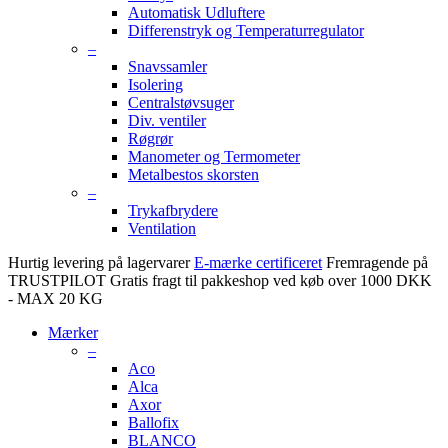
Automatisk Udluftere
Differenstryk og Temperaturregulator
–
Snavssamler
Isolering
Centralstøvsuger
Div. ventiler
Røgrør
Manometer og Termometer
Metalbestos skorsten
–
Trykafbrydere
Ventilation
Hurtig levering på lagervarer
E-mærke certificeret
Fremragende på
TRUSTPILOT
Gratis fragt til pakkeshop ved køb over 1000 DKK
- MAX 20 KG
Mærker
–
Aco
Alca
Axor
Ballofix
BLANCO