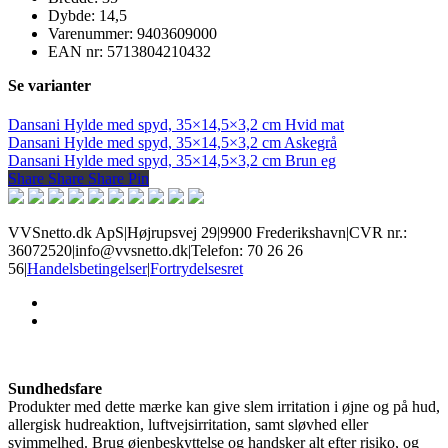
Dybde: 14,5
Varenummer: 9403609000
EAN nr: 5713804210432
Se varianter
Dansani Hylde med spyd, 35×14,5×3,2 cm Hvid mat
Dansani Hylde med spyd, 35×14,5×3,2 cm Askegrå
Dansani Hylde med spyd, 35×14,5×3,2 cm Brun eg
Share
Share
Share
Share
Pin
VVSnetto.dk ApS
|
Højrupsvej 29
|
9900 Frederikshavn
|
CVR nr.:
36072520
|
info@vvsnetto.dk
|
Telefon: 70 26 26
56
|
Handelsbetingelser
|
Fortrydelsesret
facebook
youtube
Sundhedsfare
Produkter med dette mærke kan give slem irritation i øjne og på hud,
allergisk hudreaktion, luftvejsirritation, samt sløvhed eller
svimmelhed. Brug øjenbeskyttelse og handsker alt efter risiko, og