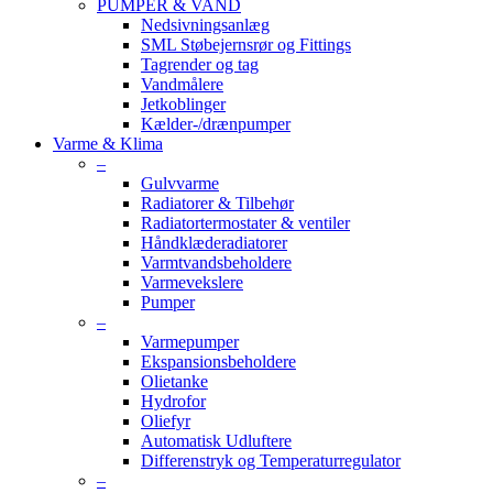
PUMPER & VAND
Nedsivningsanlæg
SML Støbejernsrør og Fittings
Tagrender og tag
Vandmålere
Jetkoblinger
Kælder-/drænpumper
Varme & Klima
–
Gulvvarme
Radiatorer & Tilbehør
Radiatortermostater & ventiler
Håndklæderadiatorer
Varmtvandsbeholdere
Varmevekslere
Pumper
–
Varmepumper
Ekspansionsbeholdere
Olietanke
Hydrofor
Oliefyr
Automatisk Udluftere
Differenstryk og Temperaturregulator
–