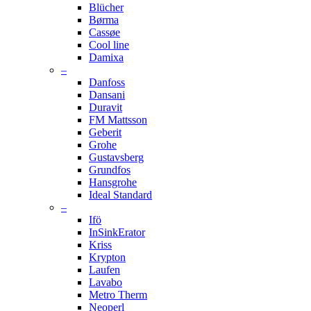
Blücher
Børma
Cassøe
Cool line
Damixa
–
Danfoss
Dansani
Duravit
FM Mattsson
Geberit
Grohe
Gustavsberg
Grundfos
Hansgrohe
Ideal Standard
–
Ifö
InSinkErator
Kriss
Krypton
Laufen
Lavabo
Metro Therm
Neoperl