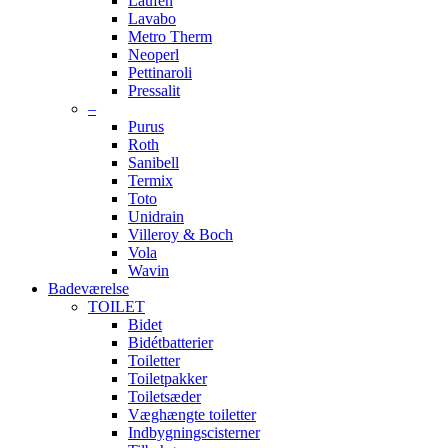
Laufen
Lavabo
Metro Therm
Neoperl
Pettinaroli
Pressalit
–
Purus
Roth
Sanibell
Termix
Toto
Unidrain
Villeroy & Boch
Vola
Wavin
Badeværelse
TOILET
Bidet
Bidétbatterier
Toiletter
Toiletpakker
Toiletsæder
Væghængte toiletter
Indbygningscisterner