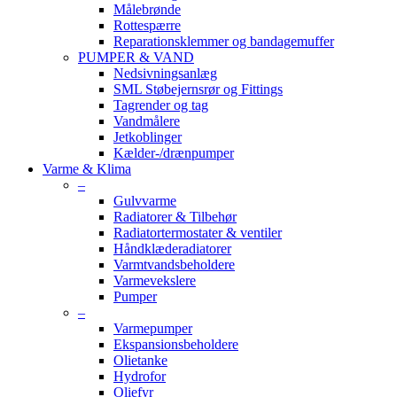
Målebrønde
Rottespærre
Reparationsklemmer og bandagemuffer
PUMPER & VAND
Nedsivningsanlæg
SML Støbejernsrør og Fittings
Tagrender og tag
Vandmålere
Jetkoblinger
Kælder-/drænpumper
Varme & Klima
–
Gulvvarme
Radiatorer & Tilbehør
Radiatortermostater & ventiler
Håndklæderadiatorer
Varmtvandsbeholdere
Varmevekslere
Pumper
–
Varmepumper
Ekspansionsbeholdere
Olietanke
Hydrofor
Oliefyr