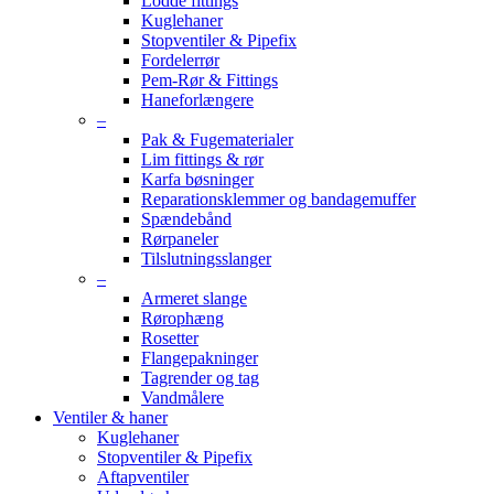
Lodde fittings
Kuglehaner
Stopventiler & Pipefix
Fordelerrør
Pem-Rør & Fittings
Haneforlængere
–
Pak & Fugematerialer
Lim fittings & rør
Karfa bøsninger
Reparationsklemmer og bandagemuffer
Spændebånd
Rørpaneler
Tilslutningsslanger
–
Armeret slange
Rørophæng
Rosetter
Flangepakninger
Tagrender og tag
Vandmålere
Ventiler & haner
Kuglehaner
Stopventiler & Pipefix
Aftapventiler