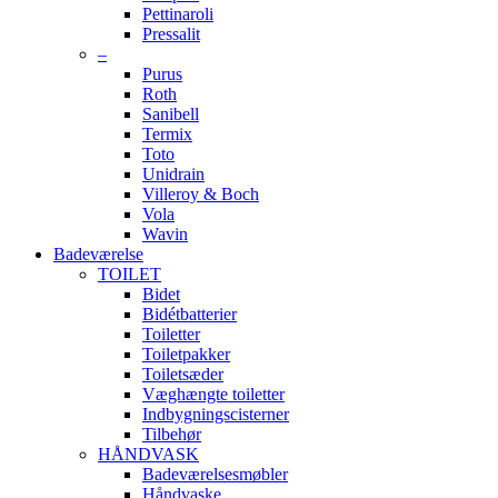
Pettinaroli
Pressalit
–
Purus
Roth
Sanibell
Termix
Toto
Unidrain
Villeroy & Boch
Vola
Wavin
Badeværelse
TOILET
Bidet
Bidétbatterier
Toiletter
Toiletpakker
Toiletsæder
Væghængte toiletter
Indbygningscisterner
Tilbehør
HÅNDVASK
Badeværelsesmøbler
Håndvaske