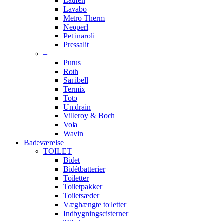
Laufen
Lavabo
Metro Therm
Neoperl
Pettinaroli
Pressalit
–
Purus
Roth
Sanibell
Termix
Toto
Unidrain
Villeroy & Boch
Vola
Wavin
Badeværelse
TOILET
Bidet
Bidétbatterier
Toiletter
Toiletpakker
Toiletsæder
Væghængte toiletter
Indbygningscisterner