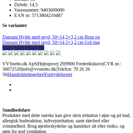
Dybde: 14,5
Varenummer: 9403609000
EAN nr: 5713804210487
Se varianter
Dansani Hylde med spyd, 50×14,5×3,2 cm Brun eg
Dansani Hylde med spyd, 50×14,5×3,2 cm Grå mat
Share
Share
Share
Share
Pin
VVSnetto.dk ApS
|
Højrupsvej 29
|
9900 Frederikshavn
|
CVR nr.:
36072520
|
info@vvsnetto.dk
|
Telefon: 70 26 26
56
|
Handelsbetingelser
|
Fortrydelsesret
facebook
youtube
Sundhedsfare
Produkter med dette mærke kan give slem irritation i øjne og på hud,
allergisk hudreaktion, luftvejsirritation, samt sløvhed eller
svimmelhed. Brug øjenbeskyttelse og handsker alt efter risiko, og
sørg for god ventilation.