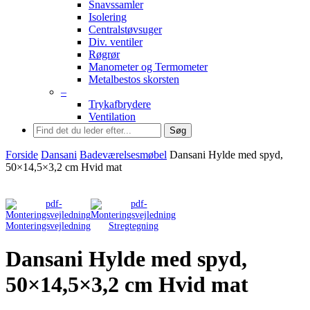
Snavssamler
Isolering
Centralstøvsuger
Div. ventiler
Røgrør
Manometer og Termometer
Metalbestos skorsten
–
Trykafbrydere
Ventilation
Søg
Forside
Dansani
Badeværelsesmøbel
Dansani Hylde med spyd,
50×14,5×3,2 cm Hvid mat
Monteringsvejledning
Stregtegning
Dansani Hylde med spyd,
50×14,5×3,2 cm Hvid mat