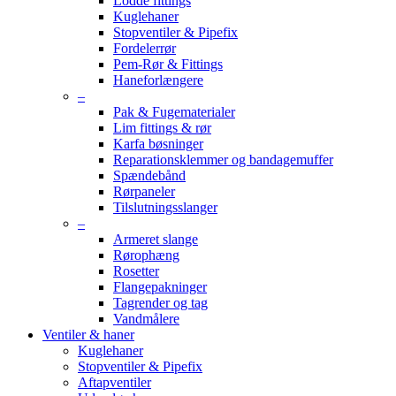
Lodde fittings
Kuglehaner
Stopventiler & Pipefix
Fordelerrør
Pem-Rør & Fittings
Haneforlængere
–
Pak & Fugematerialer
Lim fittings & rør
Karfa bøsninger
Reparationsklemmer og bandagemuffer
Spændebånd
Rørpaneler
Tilslutningsslanger
–
Armeret slange
Rørophæng
Rosetter
Flangepakninger
Tagrender og tag
Vandmålere
Ventiler & haner
Kuglehaner
Stopventiler & Pipefix
Aftapventiler