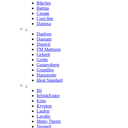
Blücher
Børma
Cassøe
Cool line
Damixa
–
Danfoss
Dansani
Duravit
FM Mattsson
Geberit
Grohe
Gustavsberg
Grundfos
Hansgrohe
Ideal Standard
–
Ifö
InSinkErator
Kriss
Krypton
Laufen
Lavabo
Metro Therm
Neoperl