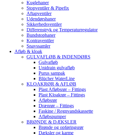
Kuglehaner
Stopventiler & Pipefix
Aftapventiler
Udendørshaner
Sikkerhedsventiler
Differenstryk og Temperaturregulator
Bundstophaner
Kontraventiler
Snavssamler
Afløb & kloak
GULVAFLØB & INDENDØRS
Gulvafløb
Unidrain gulvafløb
Purus sampak
Blücher WaterLine
KLOAKRØR & AFLØB
Plast Afløbsrør – Fittings
Plast Kloakrør – Fittings
Afløbsrør
Drænrør – Fittings
Faskine / Regnvandskassette
Afløbspumper
BRØNDE & DÆKSLER
Brønde og opføringsrør
Dæksler og karme