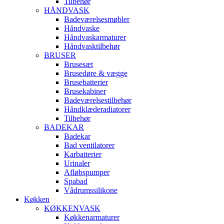
Tilbehør
HÅNDVASK
Badeværelsesmøbler
Håndvaske
Håndvaskarmaturer
Håndvasktilbehør
BRUSER
Brusesæt
Brusedøre & vægge
Brusebatterier
Brusekabiner
Badeværelsestilbehør
Håndklæderadiatorer
Tilbehør
BADEKAR
Badekar
Bad ventilatorer
Karbatterier
Urinaler
Afløbspumper
Spabad
Vådrumssilikone
Køkken
KØKKENVASK
Køkkenarmaturer