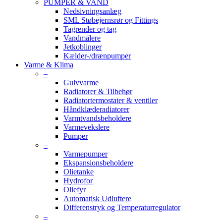
PUMPER & VAND
Nedsivningsanlæg
SML Støbejernsrør og Fittings
Tagrender og tag
Vandmålere
Jetkoblinger
Kælder-/drænpumper
Varme & Klima
–
Gulvvarme
Radiatorer & Tilbehør
Radiatortermostater & ventiler
Håndklæderadiatorer
Varmtvandsbeholdere
Varmevekslere
Pumper
–
Varmepumper
Ekspansionsbeholdere
Olietanke
Hydrofor
Oliefyr
Automatisk Udluftere
Differenstryk og Temperaturregulator
–