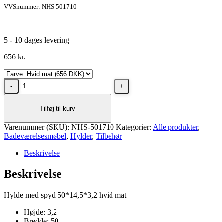
VVSnummer: NHS-501710
5 - 10 dages levering
656
kr.
Dansani
Hylde
med
Tilføj til kurv
spyd,
50x14,5x3,2
Varenummer (SKU):
cm
NHS-501710
Kategorier:
Alle produkter
,
Badeværelsesmøbel
Hvid
,
Hylder
,
Tilbehør
mat
Beskrivelse
antal
Beskrivelse
Hylde med spyd 50*14,5*3,2 hvid mat
Højde: 3,2
Bredde: 50