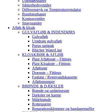
Udendørshaner
Sikkerhedsventiler
Differenstryk og Temperaturregulator
Bundstophaner
Kontraventiler
Snavssamler
Afløb & kloak
GULVAFLØB & INDENDØRS
Gulvafløb
Unidrain gulvafløb
Purus sampak
Blücher WaterLine
KLOAKRØR & AFLØB
Plast Afløbsrør – Fittings
Plast Kloakrør – Fittings
Afløbsrør
Drænrør – Fittings
Faskine / Regnvandskassette
Afløbspumper
BRØNDE & DÆKSLER
Brønde og opføringsrør
Dæksler og karme
Målebrønde
Rottespærre
Reparationsklemmer og bandagemuffer