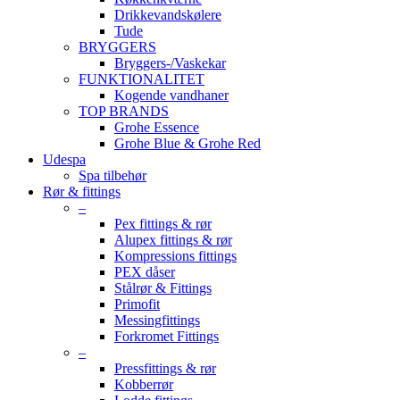
Drikkevandskølere
Tude
BRYGGERS
Bryggers-/Vaskekar
FUNKTIONALITET
Kogende vandhaner
TOP BRANDS
Grohe Essence
Grohe Blue & Grohe Red
Udespa
Spa tilbehør
Rør & fittings
–
Pex fittings & rør
Alupex fittings & rør
Kompressions fittings
PEX dåser
Stålrør & Fittings
Primofit
Messingfittings
Forkromet Fittings
–
Pressfittings & rør
Kobberrør