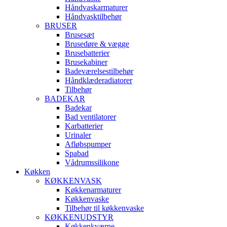
Håndvaskarmaturer
Håndvasktilbehør
BRUSER
Brusesæt
Brusedøre & vægge
Brusebatterier
Brusekabiner
Badeværelsestilbehør
Håndklæderadiatorer
Tilbehør
BADEKAR
Badekar
Bad ventilatorer
Karbatterier
Urinaler
Afløbspumper
Spabad
Vådrumssilikone
Køkken
KØKKENVASK
Køkkenarmaturer
Køkkenvaske
Tilbehør til køkkenvaske
KØKKENUDSTYR
Køkkenkværne