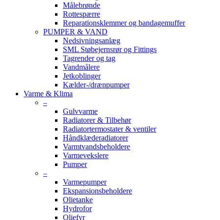
Målebrønde
Rottespærre
Reparationsklemmer og bandagemuffer
PUMPER & VAND
Nedsivningsanlæg
SML Støbejernsrør og Fittings
Tagrender og tag
Vandmålere
Jetkoblinger
Kælder-/drænpumper
Varme & Klima
–
Gulvvarme
Radiatorer & Tilbehør
Radiatortermostater & ventiler
Håndklæderadiatorer
Varmtvandsbeholdere
Varmevekslere
Pumper
–
Varmepumper
Ekspansionsbeholdere
Olietanke
Hydrofor
Oliefyr