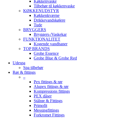
Køkkenvaske
Tilbehør til køkkenvaske
KØKKENUDSTYR
Køkkenkværne
Drikkevandskølere
Tude
BRYGGERS
Bryggers-/Vaskekar
FUNKTIONALITET
Kogende vandhaner
TOP BRANDS
Grohe Essence
Grohe Blue & Grohe Red
Udespa
Spa tilbehør
Rør & fittings
–
Pex fittings & rør
Alupex fittings & rør
Kompressions fittings
PEX dåser
Stålrør & Fittings
Primofit
Messingfittings
Forkromet Fittings