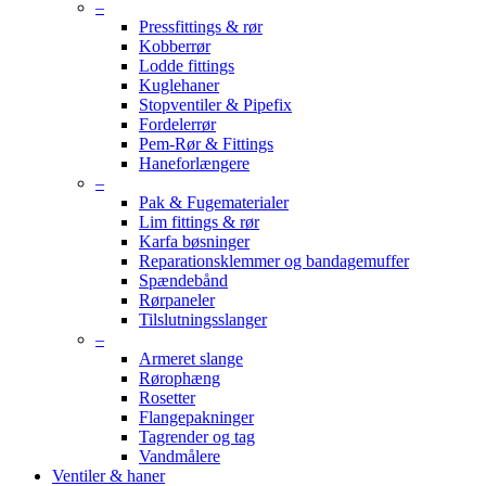
–
Pressfittings & rør
Kobberrør
Lodde fittings
Kuglehaner
Stopventiler & Pipefix
Fordelerrør
Pem-Rør & Fittings
Haneforlængere
–
Pak & Fugematerialer
Lim fittings & rør
Karfa bøsninger
Reparationsklemmer og bandagemuffer
Spændebånd
Rørpaneler
Tilslutningsslanger
–
Armeret slange
Rørophæng
Rosetter
Flangepakninger
Tagrender og tag
Vandmålere
Ventiler & haner