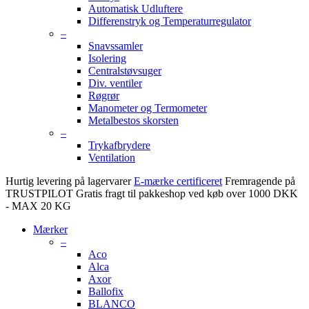
Automatisk Udluftere
Differenstryk og Temperaturregulator
–
Snavssamler
Isolering
Centralstøvsuger
Div. ventiler
Røgrør
Manometer og Termometer
Metalbestos skorsten
–
Trykafbrydere
Ventilation
Hurtig levering på lagervarer
E-mærke certificeret
Fremragende på
TRUSTPILOT
Gratis fragt til pakkeshop ved køb over 1000 DKK
- MAX 20 KG
Mærker
–
Aco
Alca
Axor
Ballofix
BLANCO