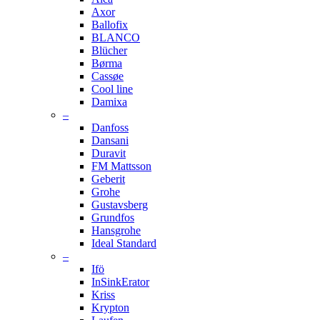
Axor
Ballofix
BLANCO
Blücher
Børma
Cassøe
Cool line
Damixa
–
Danfoss
Dansani
Duravit
FM Mattsson
Geberit
Grohe
Gustavsberg
Grundfos
Hansgrohe
Ideal Standard
–
Ifö
InSinkErator
Kriss
Krypton