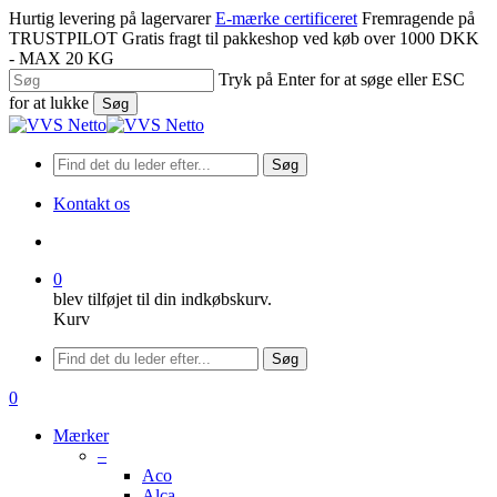
Spring
Hurtig levering på lagervarer
E-mærke certificeret
Fremragende på
til
TRUSTPILOT
Gratis fragt til pakkeshop ved køb over 1000 DKK
hovedindhold
- MAX 20 KG
Tryk på Enter for at søge eller ESC
for at lukke
Søg
Luk
søgning
Søg
Kontakt os
søge
0
blev tilføjet til din indkøbskurv.
Kurv
Menu
Søg
søge
0
Menu
Mærker
–
Aco
Alca