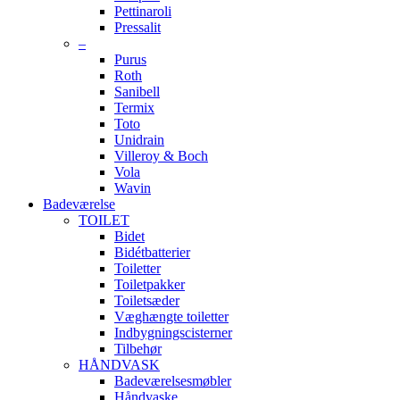
Pettinaroli
Pressalit
–
Purus
Roth
Sanibell
Termix
Toto
Unidrain
Villeroy & Boch
Vola
Wavin
Badeværelse
TOILET
Bidet
Bidétbatterier
Toiletter
Toiletpakker
Toiletsæder
Væghængte toiletter
Indbygningscisterner
Tilbehør
HÅNDVASK
Badeværelsesmøbler
Håndvaske