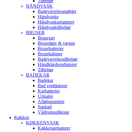
Tilbehør
HÅNDVASK
Badeværelsesmøbler
Håndvaske
Håndvaskarmaturer
Håndvasktilbehør
BRUSER
Brusesæt
Brusedøre & vægge
Brusebatterier
Brusekabiner
Badeværelsestilbehør
Håndklæderadiatorer
Tilbehør
BADEKAR
Badekar
Bad ventilatorer
Karbatterier
Urinaler
Afløbspumper
Spabad
Vådrumssilikone
Køkken
KØKKENVASK
Køkkenarmaturer