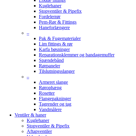
Lodde fittings
Kuglehaner
Stopventiler & Pipefix
Fordelerrør
Pem-Rør & Fittings
Haneforlængere
–
Pak & Fugematerialer
Lim fittings & rør
Karfa bøsninger
Reparationsklemmer og bandagemuffer
Spændebånd
Rørpaneler
Tilslutningsslanger
–
Armeret slange
Rørophæng
Rosetter
Flangepakninger
Tagrender og tag
Vandmålere
Ventiler & haner
Kuglehaner
Stopventiler & Pipefix
Aftapventiler