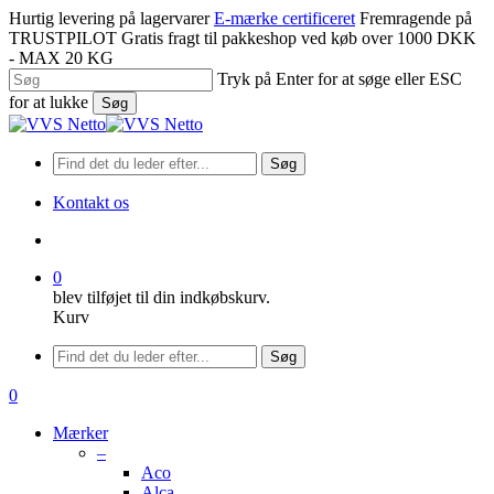
Spring
Hurtig levering på lagervarer
E-mærke certificeret
Fremragende på
til
TRUSTPILOT
Gratis fragt til pakkeshop ved køb over 1000 DKK
hovedindhold
- MAX 20 KG
Tryk på Enter for at søge eller ESC
for at lukke
Søg
Luk
søgning
Søg
Kontakt os
søge
0
blev tilføjet til din indkøbskurv.
Kurv
Menu
Søg
søge
0
Menu
Mærker
–
Aco
Alca