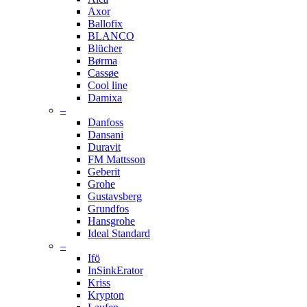
Axor
Ballofix
BLANCO
Blücher
Børma
Cassøe
Cool line
Damixa
–
Danfoss
Dansani
Duravit
FM Mattsson
Geberit
Grohe
Gustavsberg
Grundfos
Hansgrohe
Ideal Standard
–
Ifö
InSinkErator
Kriss
Krypton