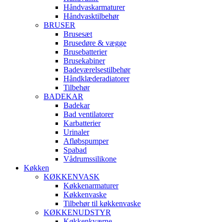
Håndvaskarmaturer
Håndvasktilbehør
BRUSER
Brusesæt
Brusedøre & vægge
Brusebatterier
Brusekabiner
Badeværelsestilbehør
Håndklæderadiatorer
Tilbehør
BADEKAR
Badekar
Bad ventilatorer
Karbatterier
Urinaler
Afløbspumper
Spabad
Vådrumssilikone
Køkken
KØKKENVASK
Køkkenarmaturer
Køkkenvaske
Tilbehør til køkkenvaske
KØKKENUDSTYR
Køkkenkværne