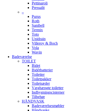
Pettinaroli
Pressalit
–
Purus
Roth
Sanibell
Termix
Toto
Unidrain
Villeroy & Boch
Vola
Wavin
Badeværelse
TOILET
Bidet
Bidétbatterier
Toiletter
Toiletpakker
Toiletsæder
Væghængte toiletter
Indbygningscisterner
Tilbehør
HÅNDVASK
Badeværelsesmøbler
Håndvaske