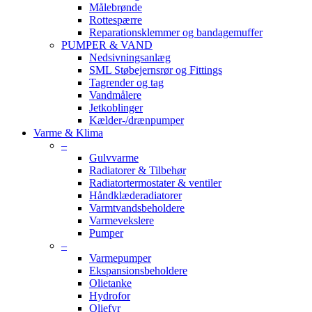
Målebrønde
Rottespærre
Reparationsklemmer og bandagemuffer
PUMPER & VAND
Nedsivningsanlæg
SML Støbejernsrør og Fittings
Tagrender og tag
Vandmålere
Jetkoblinger
Kælder-/drænpumper
Varme & Klima
–
Gulvvarme
Radiatorer & Tilbehør
Radiatortermostater & ventiler
Håndklæderadiatorer
Varmtvandsbeholdere
Varmevekslere
Pumper
–
Varmepumper
Ekspansionsbeholdere
Olietanke
Hydrofor
Oliefyr