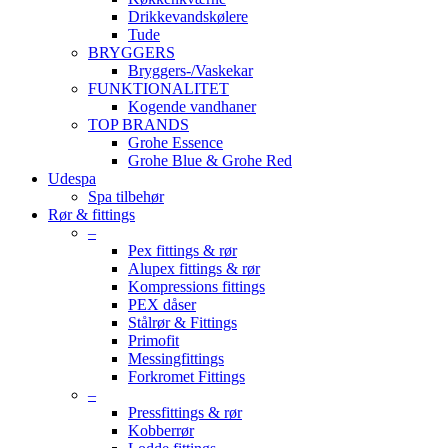
Drikkevandskølere
Tude
BRYGGERS
Bryggers-/Vaskekar
FUNKTIONALITET
Kogende vandhaner
TOP BRANDS
Grohe Essence
Grohe Blue & Grohe Red
Udespa
Spa tilbehør
Rør & fittings
–
Pex fittings & rør
Alupex fittings & rør
Kompressions fittings
PEX dåser
Stålrør & Fittings
Primofit
Messingfittings
Forkromet Fittings
–
Pressfittings & rør
Kobberrør