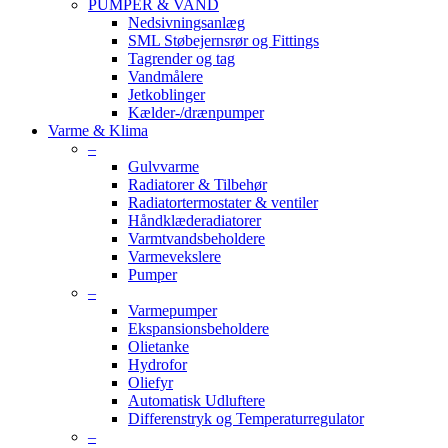
PUMPER & VAND
Nedsivningsanlæg
SML Støbejernsrør og Fittings
Tagrender og tag
Vandmålere
Jetkoblinger
Kælder-/drænpumper
Varme & Klima
–
Gulvvarme
Radiatorer & Tilbehør
Radiatortermostater & ventiler
Håndklæderadiatorer
Varmtvandsbeholdere
Varmevekslere
Pumper
–
Varmepumper
Ekspansionsbeholdere
Olietanke
Hydrofor
Oliefyr
Automatisk Udluftere
Differenstryk og Temperaturregulator
–