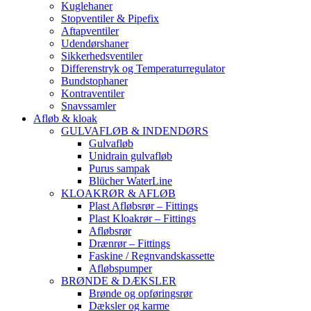
Kuglehaner
Stopventiler & Pipefix
Aftapventiler
Udendørshaner
Sikkerhedsventiler
Differenstryk og Temperaturregulator
Bundstophaner
Kontraventiler
Snavssamler
Afløb & kloak
GULVAFLØB & INDENDØRS
Gulvafløb
Unidrain gulvafløb
Purus sampak
Blücher WaterLine
KLOAKRØR & AFLØB
Plast Afløbsrør – Fittings
Plast Kloakrør – Fittings
Afløbsrør
Drænrør – Fittings
Faskine / Regnvandskassette
Afløbspumper
BRØNDE & DÆKSLER
Brønde og opføringsrør
Dæksler og karme