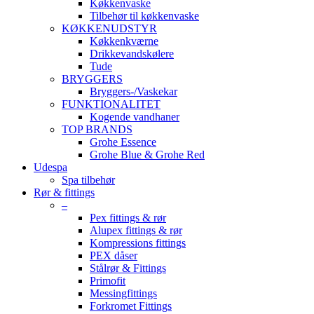
Køkkenvaske
Tilbehør til køkkenvaske
KØKKENUDSTYR
Køkkenkværne
Drikkevandskølere
Tude
BRYGGERS
Bryggers-/Vaskekar
FUNKTIONALITET
Kogende vandhaner
TOP BRANDS
Grohe Essence
Grohe Blue & Grohe Red
Udespa
Spa tilbehør
Rør & fittings
–
Pex fittings & rør
Alupex fittings & rør
Kompressions fittings
PEX dåser
Stålrør & Fittings
Primofit
Messingfittings
Forkromet Fittings