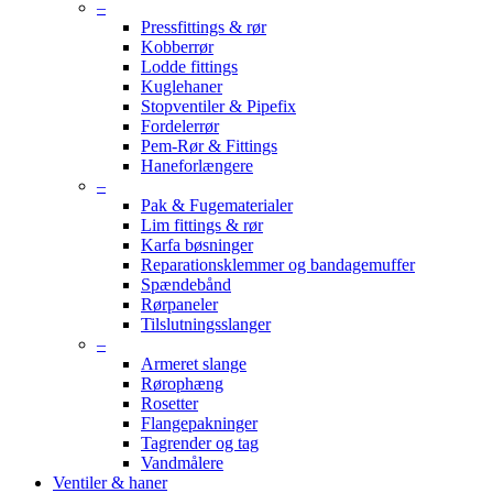
–
Pressfittings & rør
Kobberrør
Lodde fittings
Kuglehaner
Stopventiler & Pipefix
Fordelerrør
Pem-Rør & Fittings
Haneforlængere
–
Pak & Fugematerialer
Lim fittings & rør
Karfa bøsninger
Reparationsklemmer og bandagemuffer
Spændebånd
Rørpaneler
Tilslutningsslanger
–
Armeret slange
Rørophæng
Rosetter
Flangepakninger
Tagrender og tag
Vandmålere
Ventiler & haner