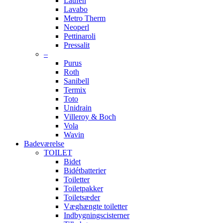
Laufen
Lavabo
Metro Therm
Neoperl
Pettinaroli
Pressalit
–
Purus
Roth
Sanibell
Termix
Toto
Unidrain
Villeroy & Boch
Vola
Wavin
Badeværelse
TOILET
Bidet
Bidétbatterier
Toiletter
Toiletpakker
Toiletsæder
Væghængte toiletter
Indbygningscisterner