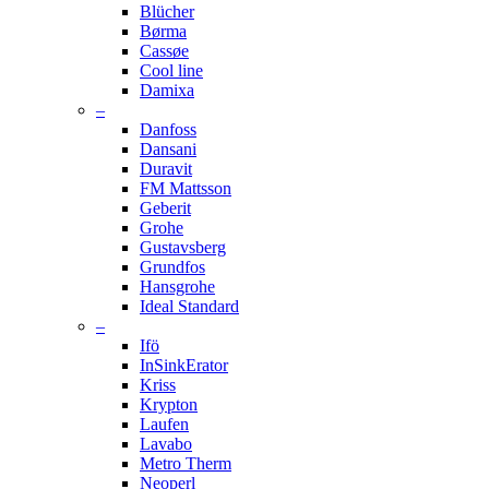
Blücher
Børma
Cassøe
Cool line
Damixa
–
Danfoss
Dansani
Duravit
FM Mattsson
Geberit
Grohe
Gustavsberg
Grundfos
Hansgrohe
Ideal Standard
–
Ifö
InSinkErator
Kriss
Krypton
Laufen
Lavabo
Metro Therm
Neoperl