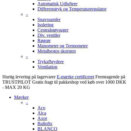
Automatisk Udluftere
Differenstryk og Temperaturregulator
–
Snavssamler
Isolering
Centralstøvsuger
Div. ventiler
Røgrør
Manometer og Termometer
Metalbestos skorsten
–
Trykafbrydere
Ventilation
Hurtig levering på lagervarer
E-mærke certificeret
Fremragende på
TRUSTPILOT
Gratis fragt til pakkeshop ved køb over 1000 DKK
- MAX 20 KG
Mærker
–
Aco
Alca
Axor
Ballofix
BLANCO