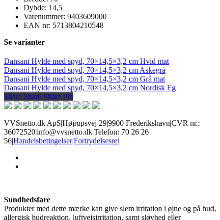
Dybde: 14,5
Varenummer: 9403609000
EAN nr: 5713804210548
Se varianter
Dansani Hylde med spyd, 70×14,5×3,2 cm Hvid mat
Dansani Hylde med spyd, 70×14,5×3,2 cm Askegrå
Dansani Hylde med spyd, 70×14,5×3,2 cm Grå mat
Dansani Hylde med spyd, 70×14,5×3,2 cm Nordisk Eg
Share
Share
Share
Share
Pin
VVSnetto.dk ApS
|
Højrupsvej 29
|
9900 Frederikshavn
|
CVR nr.:
36072520
|
info@vvsnetto.dk
|
Telefon: 70 26 26
56
|
Handelsbetingelser
|
Fortrydelsesret
facebook
youtube
Sundhedsfare
Produkter med dette mærke kan give slem irritation i øjne og på hud,
allergisk hudreaktion, luftvejsirritation, samt sløvhed eller