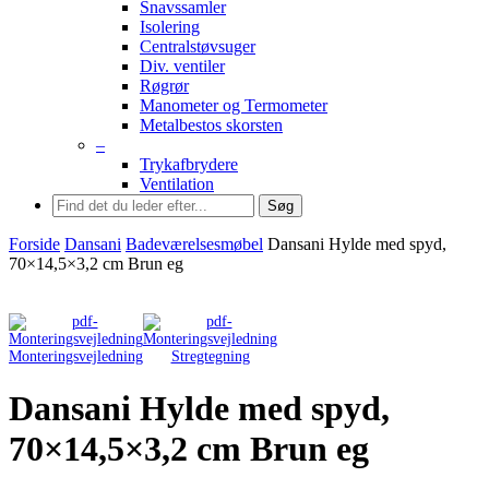
Snavssamler
Isolering
Centralstøvsuger
Div. ventiler
Røgrør
Manometer og Termometer
Metalbestos skorsten
–
Trykafbrydere
Ventilation
Søg
Forside
Dansani
Badeværelsesmøbel
Dansani Hylde med spyd,
70×14,5×3,2 cm Brun eg
Monteringsvejledning
Stregtegning
Dansani Hylde med spyd,
70×14,5×3,2 cm Brun eg