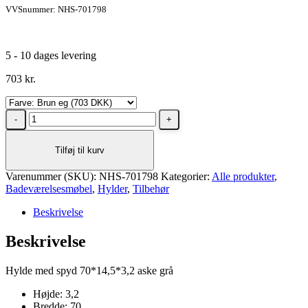
VVSnummer: NHS-701798
5 - 10 dages levering
703
kr.
Dansani
Hylde
med
Tilføj til kurv
spyd,
70x14,5x3,2
Varenummer (SKU):
cm
NHS-701798
Kategorier:
Alle produkter
,
Badeværelsesmøbel
Brun
,
Hylder
,
Tilbehør
eg
Beskrivelse
antal
Beskrivelse
Hylde med spyd 70*14,5*3,2 aske grå
Højde: 3,2
Bredde: 70