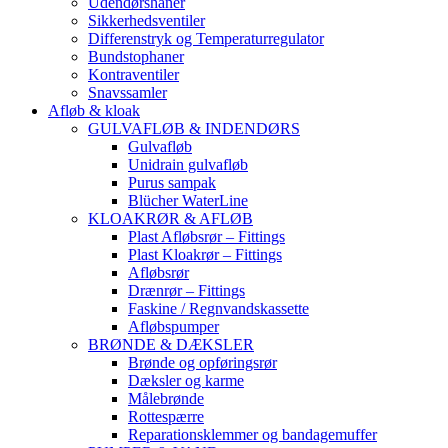
Udendørshaner
Sikkerhedsventiler
Differenstryk og Temperaturregulator
Bundstophaner
Kontraventiler
Snavssamler
Afløb & kloak
GULVAFLØB & INDENDØRS
Gulvafløb
Unidrain gulvafløb
Purus sampak
Blücher WaterLine
KLOAKRØR & AFLØB
Plast Afløbsrør – Fittings
Plast Kloakrør – Fittings
Afløbsrør
Drænrør – Fittings
Faskine / Regnvandskassette
Afløbspumper
BRØNDE & DÆKSLER
Brønde og opføringsrør
Dæksler og karme
Målebrønde
Rottespærre
Reparationsklemmer og bandagemuffer