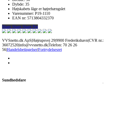
Dybde: 35
Højskabets låge er højrehængslet
Varenummer: P19-1110
EAN nr: 5713804332370
Share
Share
Share
Share
Pin
VVSnetto.dk ApS
|
Højrupsvej 29
|
9900 Frederikshavn
|
CVR nr.:
36072520
|
info@vvsnetto.dk
|
Telefon: 70 26 26
56
|
Handelsbetingelser
|
Fortrydelsesret
facebook
youtube
Sundhedsfare
Produkter med dette mærke kan give slem irritation i øjne og på hud,
allergisk hudreaktion, luftvejsirritation, samt sløvhed eller
svimmelhed. Brug øjenbeskyttelse og handsker alt efter risiko, og
sørg for god ventilation.