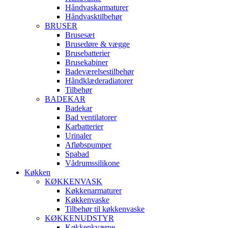
Håndvaskarmaturer
Håndvasktilbehør
BRUSER
Brusesæt
Brusedøre & vægge
Brusebatterier
Brusekabiner
Badeværelsestilbehør
Håndklæderadiatorer
Tilbehør
BADEKAR
Badekar
Bad ventilatorer
Karbatterier
Urinaler
Afløbspumper
Spabad
Vådrumssilikone
Køkken
KØKKENVASK
Køkkenarmaturer
Køkkenvaske
Tilbehør til køkkenvaske
KØKKENUDSTYR
Køkkenkværne