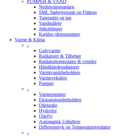
PUMPER & VAND
Nedsivningsanlæg
SML Støbejernsrør og Fittings
Tagrender og tag
Vandmålere
Jetkoblinger
Kælder-/drænpumper
Varme & Klima
–
Gulvvarme
Radiatorer & Tilbehør
Radiatortermostater & ventiler
Håndklæderadiatorer
Varmtvandsbeholdere
Varmevekslere
Pumper
–
Varmepumper
Ekspansionsbeholdere
Olietanke
Hydrofor
Oliefyr
Automatisk Udluftere
Differenstryk og Temperaturregulator
–