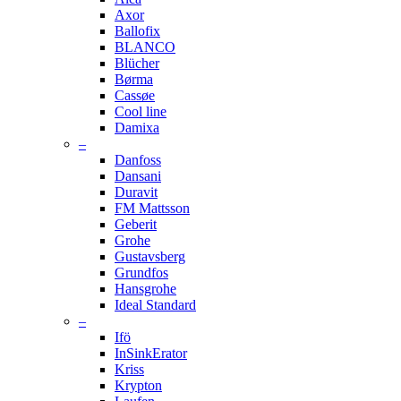
Axor
Ballofix
BLANCO
Blücher
Børma
Cassøe
Cool line
Damixa
–
Danfoss
Dansani
Duravit
FM Mattsson
Geberit
Grohe
Gustavsberg
Grundfos
Hansgrohe
Ideal Standard
–
Ifö
InSinkErator
Kriss
Krypton