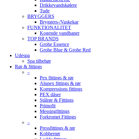
Drikkevandskølere
Tude
BRYGGERS
Bryggers-/Vaskekar
FUNKTIONALITET
Kogende vandhaner
TOP BRANDS
Grohe Essence
Grohe Blue & Grohe Red
Udespa
Spa tilbehør
Rør & fittings
–
Pex fittings & rør
Alupex fittings & rør
Kompressions fittings
PEX dåser
Stålrør & Fittings
Primofit
Messingfittings
Forkromet Fittings
–
Pressfittings & rør
Kobberrør