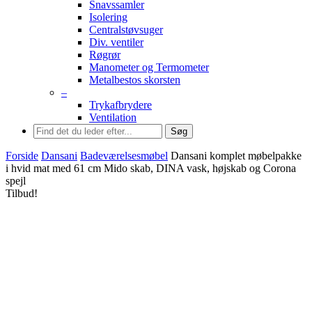
Snavssamler
Isolering
Centralstøvsuger
Div. ventiler
Røgrør
Manometer og Termometer
Metalbestos skorsten
–
Trykafbrydere
Ventilation
Søg
Forside
Dansani
Badeværelsesmøbel
Dansani komplet møbelpakke
i hvid mat med 61 cm Mido skab, DINA vask, højskab og Corona
spejl
Tilbud!