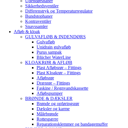
Udendørshaner
Sikkerhedsventiler
Differenstryk og Temperaturregulator
Bundstophaner
Kontraventiler
Snavssamler
Afløb & kloak
GULVAFLØB & INDENDØRS
Gulvafløb
Unidrain gulvafløb
Purus sampak
Blücher WaterLine
KLOAKRØR & AFLØB
Plast Afløbsrør – Fittings
Plast Kloakrør – Fittings
Afløbsrør
Drænrør – Fittings
Faskine / Regnvandskassette
Afløbspumper
BRØNDE & DÆKSLER
Brønde og opføringsrør
Dæksler og karme
Målebrønde
Rottespærre
Reparationsklemmer og bandagemuffer