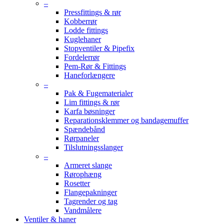
–
Pressfittings & rør
Kobberrør
Lodde fittings
Kuglehaner
Stopventiler & Pipefix
Fordelerrør
Pem-Rør & Fittings
Haneforlængere
–
Pak & Fugematerialer
Lim fittings & rør
Karfa bøsninger
Reparationsklemmer og bandagemuffer
Spændebånd
Rørpaneler
Tilslutningsslanger
–
Armeret slange
Rørophæng
Rosetter
Flangepakninger
Tagrender og tag
Vandmålere
Ventiler & haner