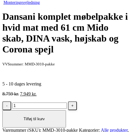
Monteringsvejledning
Dansani komplet møbelpakke i
hvid mat med 61 cm Mido
skab, DINA vask, højskab og
Corona spejl
VVSnummer: MMD-3010-pakke
5 - 10 dages levering
Den
Den
8.759
kr.
7.949
kr.
oprindelige
aktuelle
Dansani
pris
pris
komplet
var:
er:
møbelpakke
8.759 kr..
7.949 kr..
Tilføj til kurv
i
hvid
Varenummer (SKU):
mat
MMD-3010-pakke
Kategorier:
Alle produkter
,