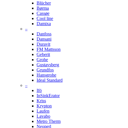
Blücher
Børma
Cassøe
Cool line
Damixa
–
Danfoss
Dansani
Duravit
FM Mattsson
Geberit
Grohe
Gustavsberg
Grundfos
Hansgrohe
Ideal Standard
–
Ifö
InSinkErator
Kriss
Krypton
Laufen
Lavabo
Metro Therm
Neoperl