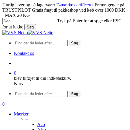
Spring
Hurtig levering på lagervarer
E-mærke certificeret
Fremragende på
til
TRUSTPILOT
Gratis fragt til pakkeshop ved køb over 1000 DKK
hovedindhold
- MAX 20 KG
Tryk på Enter for at søge eller ESC
for at lukke
Søg
Luk
søgning
Søg
Kontakt os
søge
0
blev tilføjet til din indkøbskurv.
Kurv
Menu
Søg
søge
0
Menu
Mærker
–
Aco
Alca