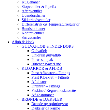
Kuglehaner
Stopventiler & Pipefix
Aftapventiler
Udendørshaner
Sikkerhedsventiler
Differenstryk og Temperaturregulator
Bundstophaner
Kontraventiler
Snavssamler
Afløb & kloak
GULVAFLØB & INDENDØRS
Gulvafløb
Unidrain gulvafløb
Purus sampak
Blücher WaterLine
KLOAKRØR & AFLØB
Plast Afløbsrør – Fittings
Plast Kloakrør – Fittings
Afløbsrør
Drænrør – Fittings
Faskine / Regnvandskassette
Afløbspumper
BRØNDE & DÆKSLER
Brønde og opføringsrør
Dæksler og karme