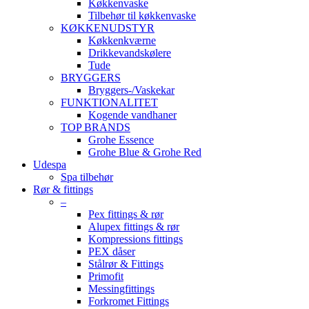
Køkkenvaske
Tilbehør til køkkenvaske
KØKKENUDSTYR
Køkkenkværne
Drikkevandskølere
Tude
BRYGGERS
Bryggers-/Vaskekar
FUNKTIONALITET
Kogende vandhaner
TOP BRANDS
Grohe Essence
Grohe Blue & Grohe Red
Udespa
Spa tilbehør
Rør & fittings
–
Pex fittings & rør
Alupex fittings & rør
Kompressions fittings
PEX dåser
Stålrør & Fittings
Primofit
Messingfittings
Forkromet Fittings