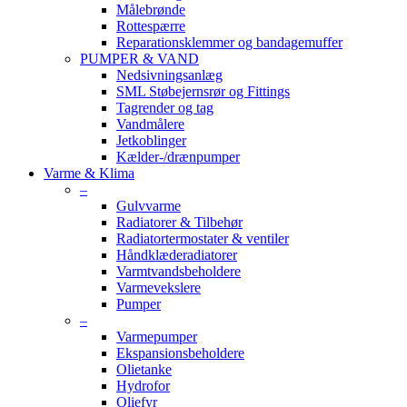
Målebrønde
Rottespærre
Reparationsklemmer og bandagemuffer
PUMPER & VAND
Nedsivningsanlæg
SML Støbejernsrør og Fittings
Tagrender og tag
Vandmålere
Jetkoblinger
Kælder-/drænpumper
Varme & Klima
–
Gulvvarme
Radiatorer & Tilbehør
Radiatortermostater & ventiler
Håndklæderadiatorer
Varmtvandsbeholdere
Varmevekslere
Pumper
–
Varmepumper
Ekspansionsbeholdere
Olietanke
Hydrofor
Oliefyr