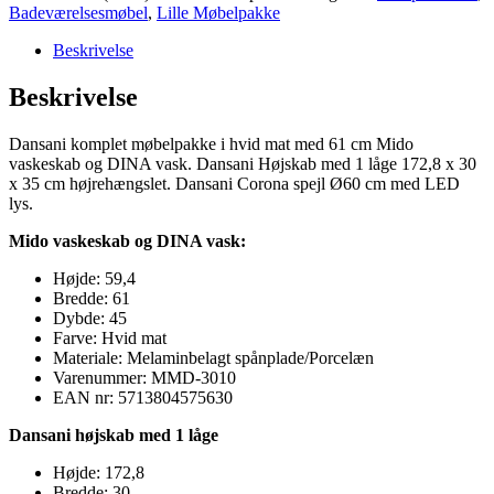
Badeværelsesmøbel
med
,
Lille Møbelpakke
61
Beskrivelse
cm
Mido
Beskrivelse
skab,
DINA
vask,
Dansani komplet møbelpakke i hvid mat med 61 cm Mido
højskab
vaskeskab og DINA vask. Dansani Højskab med 1 låge 172,8 x 30
og
x 35 cm højrehængslet. Dansani Corona spejl Ø60 cm med LED
Corona
lys.
spejl
antal
Mido vaskeskab og DINA vask:
Højde: 59,4
Bredde: 61
Dybde: 45
Farve: Hvid mat
Materiale: Melaminbelagt spånplade/Porcelæn
Varenummer: MMD-3010
EAN nr: 5713804575630
Dansani højskab med 1 låge
Højde: 172,8
Bredde: 30