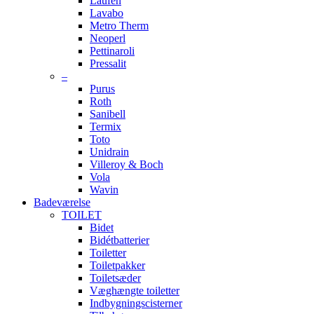
Laufen
Lavabo
Metro Therm
Neoperl
Pettinaroli
Pressalit
–
Purus
Roth
Sanibell
Termix
Toto
Unidrain
Villeroy & Boch
Vola
Wavin
Badeværelse
TOILET
Bidet
Bidétbatterier
Toiletter
Toiletpakker
Toiletsæder
Væghængte toiletter
Indbygningscisterner