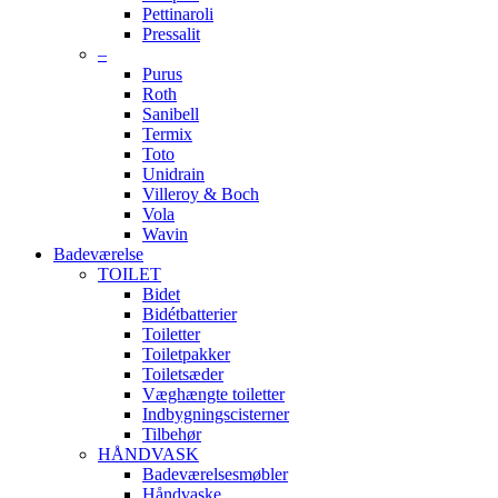
Pettinaroli
Pressalit
–
Purus
Roth
Sanibell
Termix
Toto
Unidrain
Villeroy & Boch
Vola
Wavin
Badeværelse
TOILET
Bidet
Bidétbatterier
Toiletter
Toiletpakker
Toiletsæder
Væghængte toiletter
Indbygningscisterner
Tilbehør
HÅNDVASK
Badeværelsesmøbler
Håndvaske