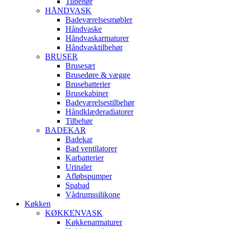
Tilbehør
HÅNDVASK
Badeværelsesmøbler
Håndvaske
Håndvaskarmaturer
Håndvasktilbehør
BRUSER
Brusesæt
Brusedøre & vægge
Brusebatterier
Brusekabiner
Badeværelsestilbehør
Håndklæderadiatorer
Tilbehør
BADEKAR
Badekar
Bad ventilatorer
Karbatterier
Urinaler
Afløbspumper
Spabad
Vådrumssilikone
Køkken
KØKKENVASK
Køkkenarmaturer