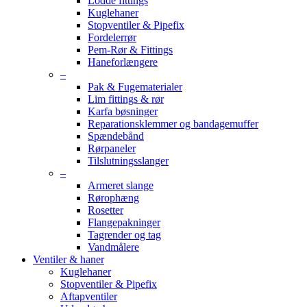
Lodde fittings
Kuglehaner
Stopventiler & Pipefix
Fordelerrør
Pem-Rør & Fittings
Haneforlængere
–
Pak & Fugematerialer
Lim fittings & rør
Karfa bøsninger
Reparationsklemmer og bandagemuffer
Spændebånd
Rørpaneler
Tilslutningsslanger
–
Armeret slange
Rørophæng
Rosetter
Flangepakninger
Tagrender og tag
Vandmålere
Ventiler & haner
Kuglehaner
Stopventiler & Pipefix
Aftapventiler