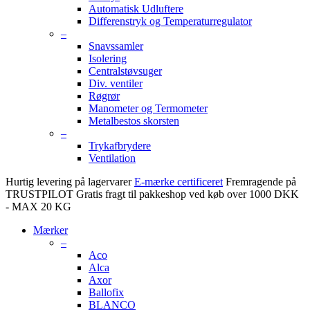
Automatisk Udluftere
Differenstryk og Temperaturregulator
–
Snavssamler
Isolering
Centralstøvsuger
Div. ventiler
Røgrør
Manometer og Termometer
Metalbestos skorsten
–
Trykafbrydere
Ventilation
Hurtig levering på lagervarer
E-mærke certificeret
Fremragende på
TRUSTPILOT
Gratis fragt til pakkeshop ved køb over 1000 DKK
- MAX 20 KG
Mærker
–
Aco
Alca
Axor
Ballofix
BLANCO