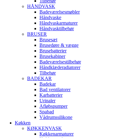
Tilbehør
HÅNDVASK
Badeværelsesmøbler
Håndvaske
Håndvaskarmaturer
Håndvasktilbehør
BRUSER
Brusesæt
Brusedøre & vægge
Brusebatterier
Brusekabiner
Badeværelsestilbehør
Håndklæderadiatorer
Tilbehør
BADEKAR
Badekar
Bad ventilatorer
Karbatterier
Urinaler
Afløbspumper
Spabad
Vådrumssilikone
Køkken
KØKKENVASK
Køkkenarmaturer