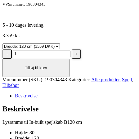
VVSnummer: 190304343
5 - 10 dages levering
3.359
kr.
Dansani
Lysramme
til
Tilføj til kurv
In-
built
Varenummer (SKU):
spejlskab,
190304343
Kategorier:
Alle produkter
,
Spejl
,
Tilbehør
bredde
120
Beskrivelse
cm
Hvid
Beskrivelse
antal
Lysramme til In-built spejlskab B120 cm
Højde: 80
Bredde: 120