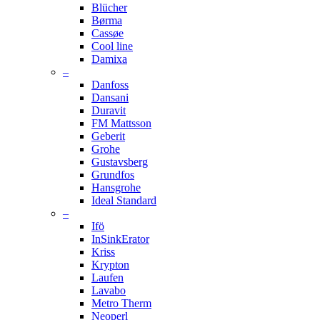
Blücher
Børma
Cassøe
Cool line
Damixa
–
Danfoss
Dansani
Duravit
FM Mattsson
Geberit
Grohe
Gustavsberg
Grundfos
Hansgrohe
Ideal Standard
–
Ifö
InSinkErator
Kriss
Krypton
Laufen
Lavabo
Metro Therm
Neoperl