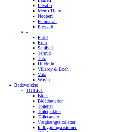
Laufen
Lavabo
Metro Therm
Neoperl
Pettinaroli
Pressalit
–
Purus
Roth
Sanibell
Termix
Toto
Unidrain
Villeroy & Boch
Vola
Wavin
Badeværelse
TOILET
Bidet
Bidétbatterier
Toiletter
Toiletpakker
Toiletsæder
Væghængte toiletter
Indbygningscisterner