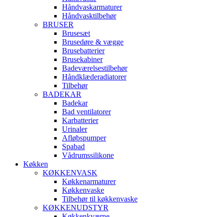
Håndvaskarmaturer
Håndvasktilbehør
BRUSER
Brusesæt
Brusedøre & vægge
Brusebatterier
Brusekabiner
Badeværelsestilbehør
Håndklæderadiatorer
Tilbehør
BADEKAR
Badekar
Bad ventilatorer
Karbatterier
Urinaler
Afløbspumper
Spabad
Vådrumssilikone
Køkken
KØKKENVASK
Køkkenarmaturer
Køkkenvaske
Tilbehør til køkkenvaske
KØKKENUDSTYR
Køkkenkværne