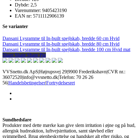
Dybde: 2,5
Varenummer: 9405423190
EAN nr: 5711112906139
Se varianter
Dansani Lysramme til In-built spejlskab, bredde 60 cm Hvid
Dansani Lysramme til In-built spejlskab, bredde 80 cm Hvid
Dansani Lysramme til In-built spejlskab, bredde 100 cm Hvid mat
Share
Share
Share
Share
Pin
VVSnetto.dk ApS
|
Højrupsvej 29
|
9900 Frederikshavn
|
CVR nr.:
36072520
|
info@vvsnetto.dk
|
Telefon: 70 26 26
56
|
Handelsbetingelser
|
Fortrydelsesret
facebook
youtube
Sundhedsfare
Produkter med dette mærke kan give slem irritation i øjne og på hud,
allergisk hudreaktion, luftvejsirritation, samt sløvhed eller
svimmelhed. Brug øjenbeskyttelse og handsker alt efter risiko, og