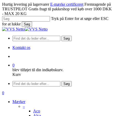
Spring
Hurtig levering på lagervarer
E-mærke certificeret
Fremragende på
til
TRUSTPILOT
Gratis fragt til pakkeshop ved køb over 1000 DKK
hovedindhold
- MAX 20 KG
Tryk på Enter for at søge eller ESC
for at lukke
Søg
Luk
søgning
Søg
Kontakt os
søge
0
blev tilføjet til din indkøbskurv.
Kurv
Menu
Søg
søge
0
Menu
Mærker
–
Aco
Alca