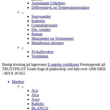
Automatisk Udluftere
Differenstryk og Temperaturregulator
–
Snavssamler
Isolering
Centralstøvsuger
Div. ventiler
Røgrør
Manometer og Termometer
Metalbestos skorsten
–
Trykafbrydere
Ventilation
Hurtig levering på lagervarer
E-mærke certificeret
Fremragende på
TRUSTPILOT
Gratis fragt til pakkeshop ved køb over 1000 DKK
- MAX 20 KG
Mærker
–
Aco
Alca
Axor
Ballofix
BLANCO