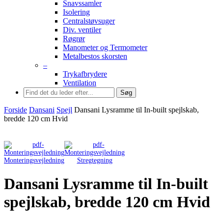
Snavssamler
Isolering
Centralstøvsuger
Div. ventiler
Røgrør
Manometer og Termometer
Metalbestos skorsten
–
Trykafbrydere
Ventilation
Søg
Forside
Dansani
Spejl
Dansani Lysramme til In-built spejlskab,
bredde 120 cm Hvid
Monteringsvejledning
Stregtegning
Dansani Lysramme til In-built
spejlskab, bredde 120 cm Hvid