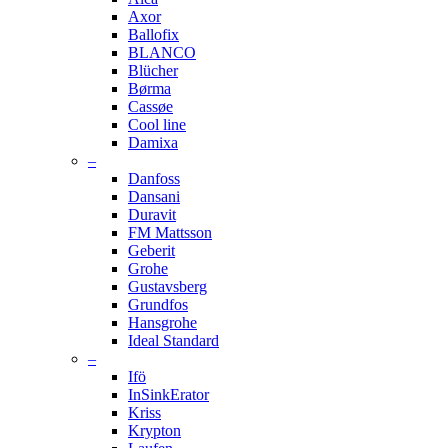
Axor
Ballofix
BLANCO
Blücher
Børma
Cassøe
Cool line
Damixa
–
Danfoss
Dansani
Duravit
FM Mattsson
Geberit
Grohe
Gustavsberg
Grundfos
Hansgrohe
Ideal Standard
–
Ifö
InSinkErator
Kriss
Krypton