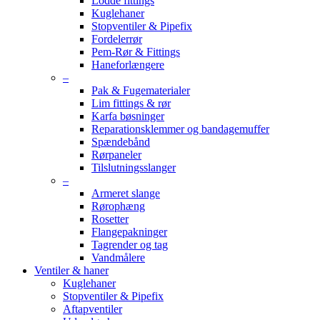
Lodde fittings
Kuglehaner
Stopventiler & Pipefix
Fordelerrør
Pem-Rør & Fittings
Haneforlængere
–
Pak & Fugematerialer
Lim fittings & rør
Karfa bøsninger
Reparationsklemmer og bandagemuffer
Spændebånd
Rørpaneler
Tilslutningsslanger
–
Armeret slange
Rørophæng
Rosetter
Flangepakninger
Tagrender og tag
Vandmålere
Ventiler & haner
Kuglehaner
Stopventiler & Pipefix
Aftapventiler