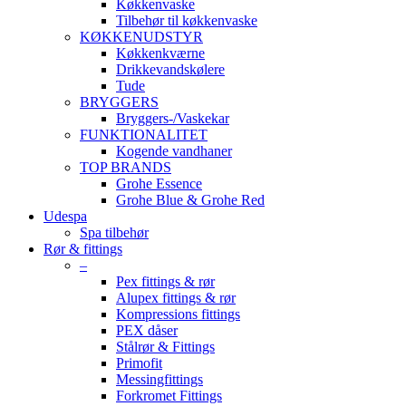
Køkkenvaske
Tilbehør til køkkenvaske
KØKKENUDSTYR
Køkkenkværne
Drikkevandskølere
Tude
BRYGGERS
Bryggers-/Vaskekar
FUNKTIONALITET
Kogende vandhaner
TOP BRANDS
Grohe Essence
Grohe Blue & Grohe Red
Udespa
Spa tilbehør
Rør & fittings
–
Pex fittings & rør
Alupex fittings & rør
Kompressions fittings
PEX dåser
Stålrør & Fittings
Primofit
Messingfittings
Forkromet Fittings