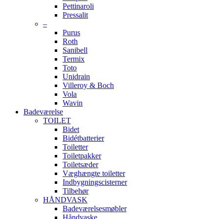
Pettinaroli
Pressalit
–
Purus
Roth
Sanibell
Termix
Toto
Unidrain
Villeroy & Boch
Vola
Wavin
Badeværelse
TOILET
Bidet
Bidétbatterier
Toiletter
Toiletpakker
Toiletsæder
Væghængte toiletter
Indbygningscisterner
Tilbehør
HÅNDVASK
Badeværelsesmøbler
Håndvaske