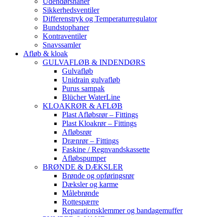
Udendørshaner
Sikkerhedsventiler
Differenstryk og Temperaturregulator
Bundstophaner
Kontraventiler
Snavssamler
Afløb & kloak
GULVAFLØB & INDENDØRS
Gulvafløb
Unidrain gulvafløb
Purus sampak
Blücher WaterLine
KLOAKRØR & AFLØB
Plast Afløbsrør – Fittings
Plast Kloakrør – Fittings
Afløbsrør
Drænrør – Fittings
Faskine / Regnvandskassette
Afløbspumper
BRØNDE & DÆKSLER
Brønde og opføringsrør
Dæksler og karme
Målebrønde
Rottespærre
Reparationsklemmer og bandagemuffer