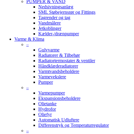
PUMPER & VAND
Nedsivningsanlæg
SML Støbejernsrør og Fittings
Tagrender og tag
Vandmålere
Jetkoblinger
Kælder-/drænpumper
Varme & Klima
–
Gulvvarme
Radiatorer & Tilbehør
Radiatortermostater & ventiler
Håndklæderadiatorer
Varmtvandsbeholdere
Varmevekslere
Pumper
–
Varmepumper
Ekspansionsbeholdere
Olietanke
Hydrofor
Oliefyr
Automatisk Udluftere
Differenstryk og Temperaturregulator
–