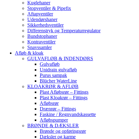
Kuglehaner
Stopventiler & Pipefix
Aftapventiler
Udendørshaner
Sikkerhedsventiler
Differenstryk og Temperaturregulator
Bundstophaner
Kontraventiler
Snavssamler
Afløb & kloak
GULVAFLØB & INDENDØRS
Gulvafløb
Unidrain gulvafløb
Purus sampak
Blücher WaterLine
KLOAKRØR & AFLØB
Plast Afløbsrør – Fittings
Plast Kloakrør – Fittings
Afløbsrør
Drænrør – Fittings
Faskine / Regnvandskassette
Afløbspumper
BRØNDE & DÆKSLER
Brønde og opføringsrør
Dæksler og karme