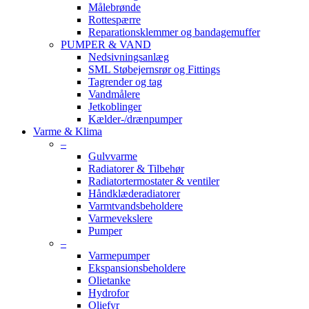
Målebrønde
Rottespærre
Reparationsklemmer og bandagemuffer
PUMPER & VAND
Nedsivningsanlæg
SML Støbejernsrør og Fittings
Tagrender og tag
Vandmålere
Jetkoblinger
Kælder-/drænpumper
Varme & Klima
–
Gulvvarme
Radiatorer & Tilbehør
Radiatortermostater & ventiler
Håndklæderadiatorer
Varmtvandsbeholdere
Varmevekslere
Pumper
–
Varmepumper
Ekspansionsbeholdere
Olietanke
Hydrofor
Oliefyr