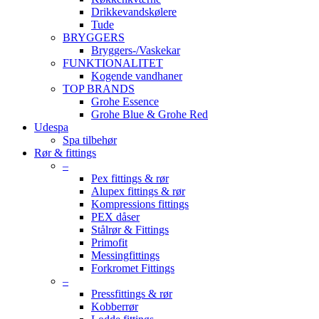
Drikkevandskølere
Tude
BRYGGERS
Bryggers-/Vaskekar
FUNKTIONALITET
Kogende vandhaner
TOP BRANDS
Grohe Essence
Grohe Blue & Grohe Red
Udespa
Spa tilbehør
Rør & fittings
–
Pex fittings & rør
Alupex fittings & rør
Kompressions fittings
PEX dåser
Stålrør & Fittings
Primofit
Messingfittings
Forkromet Fittings
–
Pressfittings & rør
Kobberrør