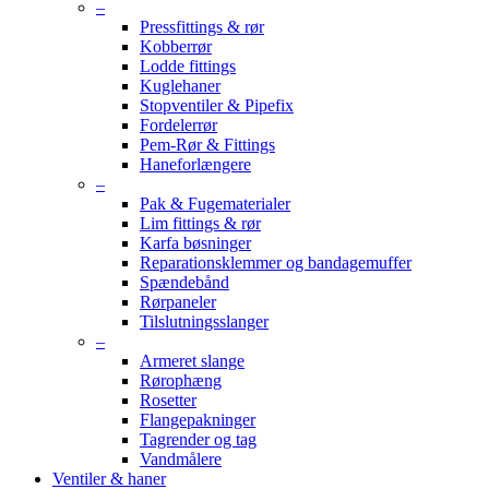
–
Pressfittings & rør
Kobberrør
Lodde fittings
Kuglehaner
Stopventiler & Pipefix
Fordelerrør
Pem-Rør & Fittings
Haneforlængere
–
Pak & Fugematerialer
Lim fittings & rør
Karfa bøsninger
Reparationsklemmer og bandagemuffer
Spændebånd
Rørpaneler
Tilslutningsslanger
–
Armeret slange
Rørophæng
Rosetter
Flangepakninger
Tagrender og tag
Vandmålere
Ventiler & haner