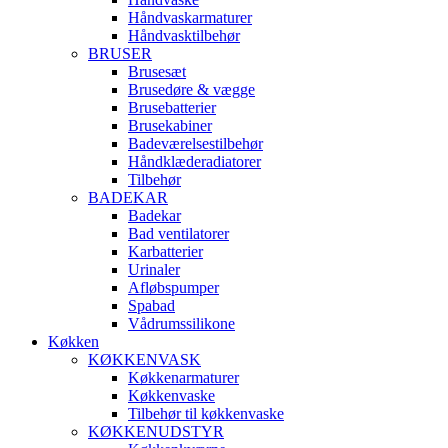
Håndvaskarmaturer
Håndvasktilbehør
BRUSER
Brusesæt
Brusedøre & vægge
Brusebatterier
Brusekabiner
Badeværelsestilbehør
Håndklæderadiatorer
Tilbehør
BADEKAR
Badekar
Bad ventilatorer
Karbatterier
Urinaler
Afløbspumper
Spabad
Vådrumssilikone
Køkken
KØKKENVASK
Køkkenarmaturer
Køkkenvaske
Tilbehør til køkkenvaske
KØKKENUDSTYR