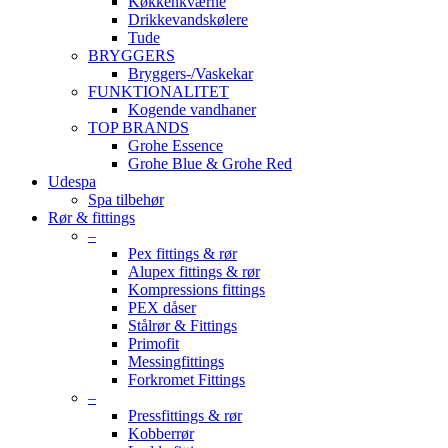
Køkkenkværne
Drikkevandskølere
Tude
BRYGGERS
Bryggers-/Vaskekar
FUNKTIONALITET
Kogende vandhaner
TOP BRANDS
Grohe Essence
Grohe Blue & Grohe Red
Udespa
Spa tilbehør
Rør & fittings
–
Pex fittings & rør
Alupex fittings & rør
Kompressions fittings
PEX dåser
Stålrør & Fittings
Primofit
Messingfittings
Forkromet Fittings
–
Pressfittings & rør
Kobberrør