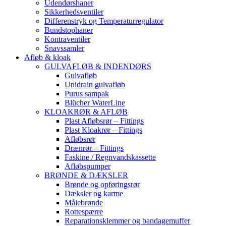
Udendørshaner
Sikkerhedsventiler
Differenstryk og Temperaturregulator
Bundstophaner
Kontraventiler
Snavssamler
Afløb & kloak
GULVAFLØB & INDENDØRS
Gulvafløb
Unidrain gulvafløb
Purus sampak
Blücher WaterLine
KLOAKRØR & AFLØB
Plast Afløbsrør – Fittings
Plast Kloakrør – Fittings
Afløbsrør
Drænrør – Fittings
Faskine / Regnvandskassette
Afløbspumper
BRØNDE & DÆKSLER
Brønde og opføringsrør
Dæksler og karme
Målebrønde
Rottespærre
Reparationsklemmer og bandagemuffer