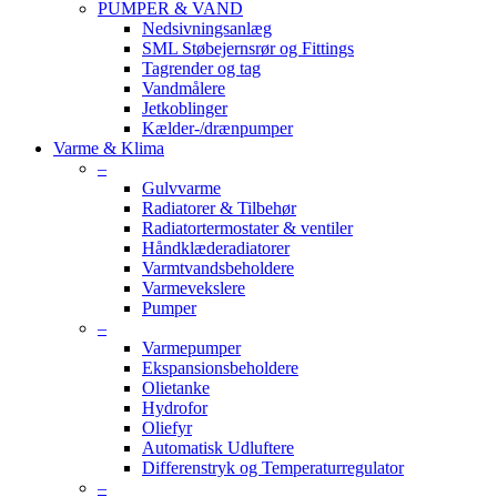
PUMPER & VAND
Nedsivningsanlæg
SML Støbejernsrør og Fittings
Tagrender og tag
Vandmålere
Jetkoblinger
Kælder-/drænpumper
Varme & Klima
–
Gulvvarme
Radiatorer & Tilbehør
Radiatortermostater & ventiler
Håndklæderadiatorer
Varmtvandsbeholdere
Varmevekslere
Pumper
–
Varmepumper
Ekspansionsbeholdere
Olietanke
Hydrofor
Oliefyr
Automatisk Udluftere
Differenstryk og Temperaturregulator
–