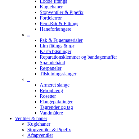
Lodde fittings
Kuglehaner
Stopventiler & Pipefix
Fordelerrør
Pem-Rør & Fittings
Haneforlængere
–
Pak & Fugematerialer
Lim fittings & rør
Karfa bøsninger
Reparationsklemmer og bandagemuffer
Spændebånd
Rørpaneler
Tilslutningsslanger
–
Armeret slange
Rørophæng
Rosetter
Flangepakninger
Tagrender og tag
Vandmålere
Ventiler & haner
Kuglehaner
Stopventiler & Pipefix
Aftapventiler