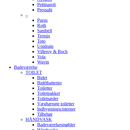
Pettinaroli
Pressalit
–
Purus
Roth
Sanibell
Termix
Toto
Unidrain
Villeroy & Boch
Vola
Wavin
Badeværelse
TOILET
Bidet
Bidétbatterier
Toiletter
Toiletpakker
Toiletsæder
Væghængte toiletter
Indbygningscisterner
Tilbehør
HÅNDVASK
Badeværelsesmøbler
Håndvaske