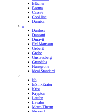
Blücher
Børma
Cassøe
Cool line
Damixa
–
Danfoss
Dansani
Duravit
FM Mattsson
Geberit
Grohe
Gustavsberg
Grundfos
Hansgrohe
Ideal Standard
–
Ifö
InSinkErator
Kriss
Krypton
Laufen
Lavabo
Metro Therm
Neoperl