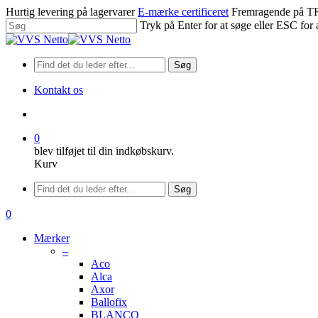
Spring
Hurtig levering på lagervarer
E-mærke certificeret
Fremragende på
til
Tryk på Enter for at søge eller ESC for 
hovedindhold
Luk
søgning
Søg
Kontakt os
søge
0
blev tilføjet til din indkøbskurv.
Kurv
Menu
Søg
søge
0
Menu
Mærker
–
Aco
Alca
Axor
Ballofix
BLANCO