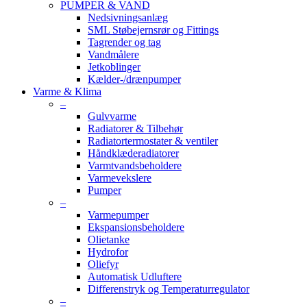
PUMPER & VAND
Nedsivningsanlæg
SML Støbejernsrør og Fittings
Tagrender og tag
Vandmålere
Jetkoblinger
Kælder-/drænpumper
Varme & Klima
–
Gulvvarme
Radiatorer & Tilbehør
Radiatortermostater & ventiler
Håndklæderadiatorer
Varmtvandsbeholdere
Varmevekslere
Pumper
–
Varmepumper
Ekspansionsbeholdere
Olietanke
Hydrofor
Oliefyr
Automatisk Udluftere
Differenstryk og Temperaturregulator
–