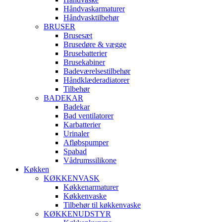
Håndvaskarmaturer
Håndvasktilbehør
BRUSER
Brusesæt
Brusedøre & vægge
Brusebatterier
Brusekabiner
Badeværelsestilbehør
Håndklæderadiatorer
Tilbehør
BADEKAR
Badekar
Bad ventilatorer
Karbatterier
Urinaler
Afløbspumper
Spabad
Vådrumssilikone
Køkken
KØKKENVASK
Køkkenarmaturer
Køkkenvaske
Tilbehør til køkkenvaske
KØKKENUDSTYR