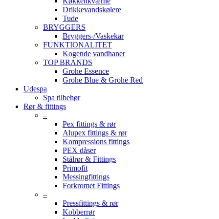
Køkkenkværne
Drikkevandskølere
Tude
BRYGGERS
Bryggers-/Vaskekar
FUNKTIONALITET
Kogende vandhaner
TOP BRANDS
Grohe Essence
Grohe Blue & Grohe Red
Udespa
Spa tilbehør
Rør & fittings
–
Pex fittings & rør
Alupex fittings & rør
Kompressions fittings
PEX dåser
Stålrør & Fittings
Primofit
Messingfittings
Forkromet Fittings
–
Pressfittings & rør
Kobberrør