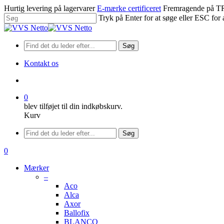
Spring
Hurtig levering på lagervarer
E-mærke certificeret
Fremragende på
til
Tryk på Enter for at søge eller ESC for 
hovedindhold
Luk
søgning
Søg
Kontakt os
søge
0
blev tilføjet til din indkøbskurv.
Kurv
Menu
Søg
søge
0
Menu
Mærker
–
Aco
Alca
Axor
Ballofix
BLANCO