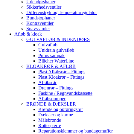
Udendørshaner
Sikkerhedsventiler
Differenstryk og Temperaturregulator
Bundstophaner
Kontraventiler
Snavssamler
Afløb & kloak
GULVAFLØB & INDENDØRS
Gulvafløb
Unidrain gulvafløb
Purus sampak
Blücher WaterLine
KLOAKRØR & AFLØB
Plast Afløbsrør – Fittings
Plast Kloakrør – Fittings
Afløbsrør
Drænrør – Fittings
Faskine / Regnvandskassette
Afløbspumper
BRØNDE & DÆKSLER
Brønde og opføringsrør
Dæksler og karme
Målebrønde
Rottespærre
Reparationsklemmer og bandagemuffer