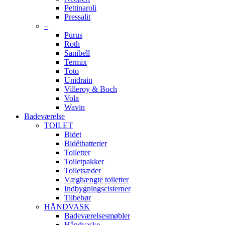
Pettinaroli
Pressalit
–
Purus
Roth
Sanibell
Termix
Toto
Unidrain
Villeroy & Boch
Vola
Wavin
Badeværelse
TOILET
Bidet
Bidétbatterier
Toiletter
Toiletpakker
Toiletsæder
Væghængte toiletter
Indbygningscisterner
Tilbehør
HÅNDVASK
Badeværelsesmøbler
Håndvaske