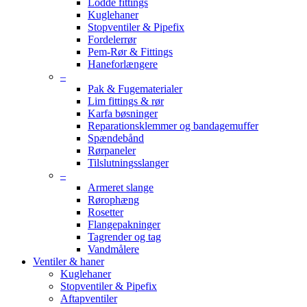
Lodde fittings
Kuglehaner
Stopventiler & Pipefix
Fordelerrør
Pem-Rør & Fittings
Haneforlængere
–
Pak & Fugematerialer
Lim fittings & rør
Karfa bøsninger
Reparationsklemmer og bandagemuffer
Spændebånd
Rørpaneler
Tilslutningsslanger
–
Armeret slange
Rørophæng
Rosetter
Flangepakninger
Tagrender og tag
Vandmålere
Ventiler & haner
Kuglehaner
Stopventiler & Pipefix
Aftapventiler