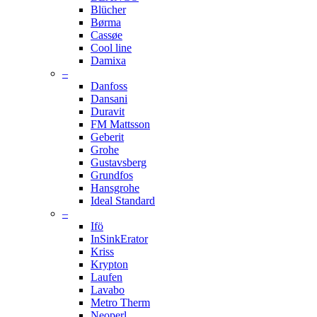
Blücher
Børma
Cassøe
Cool line
Damixa
–
Danfoss
Dansani
Duravit
FM Mattsson
Geberit
Grohe
Gustavsberg
Grundfos
Hansgrohe
Ideal Standard
–
Ifö
InSinkErator
Kriss
Krypton
Laufen
Lavabo
Metro Therm
Neoperl