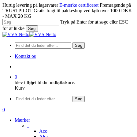
Spring
Hurtig levering på lagervarer
E-mærke certificeret
Fremragende på
til
TRUSTPILOT
Gratis fragt til pakkeshop ved køb over 1000 DKK
hovedindhold
- MAX 20 KG
Tryk på Enter for at søge eller ESC
for at lukke
Søg
Luk
søgning
Søg
Kontakt os
søge
0
blev tilføjet til din indkøbskurv.
Kurv
Menu
Søg
søge
0
Menu
Mærker
–
Aco
Alca