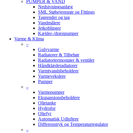
PUMPER & VAND
Nedsivningsanlæg
SML Støbejernsrør og Fittings
Tagrender og tag
Vandmålere
Jetkoblinger
Kælder-/drænpumper
Varme & Klima
–
Gulvvarme
Radiatorer & Tilbehør
Radiatortermostater & ventiler
Håndklæderadiatorer
Varmtvandsbeholdere
Varmevekslere
Pumper
–
Varmepumper
Ekspansionsbeholdere
Olietanke
Hydrofor
Oliefyr
Automatisk Udluftere
Differenstryk og Temperaturregulator
–