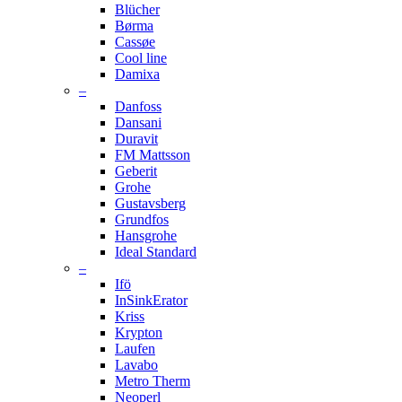
Blücher
Børma
Cassøe
Cool line
Damixa
–
Danfoss
Dansani
Duravit
FM Mattsson
Geberit
Grohe
Gustavsberg
Grundfos
Hansgrohe
Ideal Standard
–
Ifö
InSinkErator
Kriss
Krypton
Laufen
Lavabo
Metro Therm
Neoperl