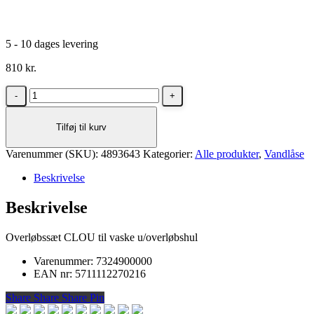
5 - 10 dages levering
810
kr.
Dansani
Skjult
overløbssystem
Tilføj til kurv
Hvid
antal
Varenummer (SKU):
4893643
Kategorier:
Alle produkter
,
Vandlåse
Beskrivelse
Beskrivelse
Overløbssæt CLOU til vaske u/overløbshul
Varenummer: 7324900000
EAN nr: 5711112270216
Share
Share
Share
Share
Pin