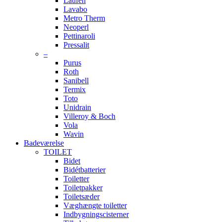
Laufen
Lavabo
Metro Therm
Neoperl
Pettinaroli
Pressalit
–
Purus
Roth
Sanibell
Termix
Toto
Unidrain
Villeroy & Boch
Vola
Wavin
Badeværelse
TOILET
Bidet
Bidétbatterier
Toiletter
Toiletpakker
Toiletsæder
Væghængte toiletter
Indbygningscisterner