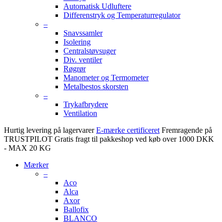
Automatisk Udluftere
Differenstryk og Temperaturregulator
–
Snavssamler
Isolering
Centralstøvsuger
Div. ventiler
Røgrør
Manometer og Termometer
Metalbestos skorsten
–
Trykafbrydere
Ventilation
Hurtig levering på lagervarer
E-mærke certificeret
Fremragende på
TRUSTPILOT
Gratis fragt til pakkeshop ved køb over 1000 DKK
- MAX 20 KG
Mærker
–
Aco
Alca
Axor
Ballofix
BLANCO