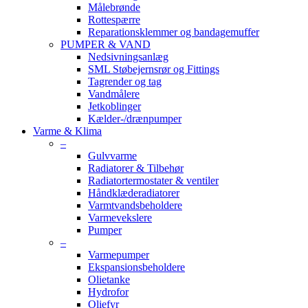
Målebrønde
Rottespærre
Reparationsklemmer og bandagemuffer
PUMPER & VAND
Nedsivningsanlæg
SML Støbejernsrør og Fittings
Tagrender og tag
Vandmålere
Jetkoblinger
Kælder-/drænpumper
Varme & Klima
–
Gulvvarme
Radiatorer & Tilbehør
Radiatortermostater & ventiler
Håndklæderadiatorer
Varmtvandsbeholdere
Varmevekslere
Pumper
–
Varmepumper
Ekspansionsbeholdere
Olietanke
Hydrofor
Oliefyr