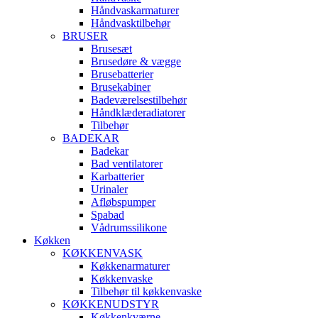
Håndvaskarmaturer
Håndvasktilbehør
BRUSER
Brusesæt
Brusedøre & vægge
Brusebatterier
Brusekabiner
Badeværelsestilbehør
Håndklæderadiatorer
Tilbehør
BADEKAR
Badekar
Bad ventilatorer
Karbatterier
Urinaler
Afløbspumper
Spabad
Vådrumssilikone
Køkken
KØKKENVASK
Køkkenarmaturer
Køkkenvaske
Tilbehør til køkkenvaske
KØKKENUDSTYR
Køkkenkværne