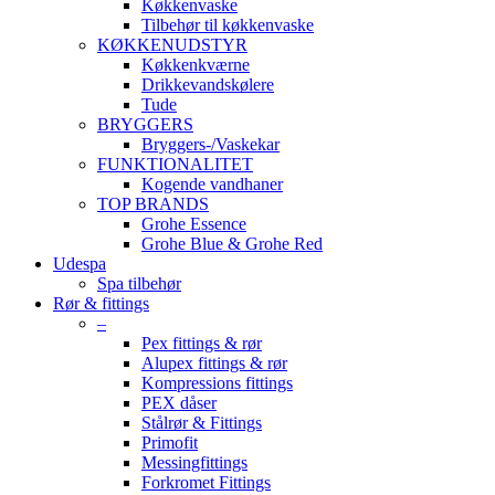
Køkkenvaske
Tilbehør til køkkenvaske
KØKKENUDSTYR
Køkkenkværne
Drikkevandskølere
Tude
BRYGGERS
Bryggers-/Vaskekar
FUNKTIONALITET
Kogende vandhaner
TOP BRANDS
Grohe Essence
Grohe Blue & Grohe Red
Udespa
Spa tilbehør
Rør & fittings
–
Pex fittings & rør
Alupex fittings & rør
Kompressions fittings
PEX dåser
Stålrør & Fittings
Primofit
Messingfittings
Forkromet Fittings