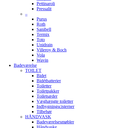
Pettinaroli
Pressalit
–
Purus
Roth
Sanibell
Termix
Toto
Unidrain
Villeroy & Boch
Vola
Wavin
Badeværelse
TOILET
Bidet
Bidétbatterier
Toiletter
Toiletpakker
Toiletsæder
Væghængte toiletter
Indbygningscisterner
Tilbehør
HÅNDVASK
Badeværelsesmøbler
Håndvaske