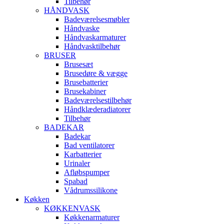
Tilbehør
HÅNDVASK
Badeværelsesmøbler
Håndvaske
Håndvaskarmaturer
Håndvasktilbehør
BRUSER
Brusesæt
Brusedøre & vægge
Brusebatterier
Brusekabiner
Badeværelsestilbehør
Håndklæderadiatorer
Tilbehør
BADEKAR
Badekar
Bad ventilatorer
Karbatterier
Urinaler
Afløbspumper
Spabad
Vådrumssilikone
Køkken
KØKKENVASK
Køkkenarmaturer