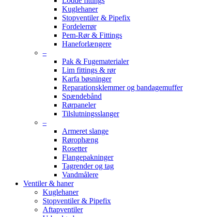
Lodde fittings
Kuglehaner
Stopventiler & Pipefix
Fordelerrør
Pem-Rør & Fittings
Haneforlængere
–
Pak & Fugematerialer
Lim fittings & rør
Karfa bøsninger
Reparationsklemmer og bandagemuffer
Spændebånd
Rørpaneler
Tilslutningsslanger
–
Armeret slange
Rørophæng
Rosetter
Flangepakninger
Tagrender og tag
Vandmålere
Ventiler & haner
Kuglehaner
Stopventiler & Pipefix
Aftapventiler