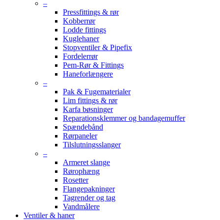
–
Pressfittings & rør
Kobberrør
Lodde fittings
Kuglehaner
Stopventiler & Pipefix
Fordelerrør
Pem-Rør & Fittings
Haneforlængere
–
Pak & Fugematerialer
Lim fittings & rør
Karfa bøsninger
Reparationsklemmer og bandagemuffer
Spændebånd
Rørpaneler
Tilslutningsslanger
–
Armeret slange
Rørophæng
Rosetter
Flangepakninger
Tagrender og tag
Vandmålere
Ventiler & haner