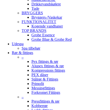
Drikkevandskølere
Tude
BRYGGERS
Bryggers-/Vaskekar
FUNKTIONALITET
Kogende vandhaner
TOP BRANDS
Grohe Essence
Grohe Blue & Grohe Red
Udespa
Spa tilbehør
Rør & fittings
–
Pex fittings & rør
Alupex fittings & rør
Kompressions fittings
PEX dåser
Stålrør & Fittings
Primofit
Messingfittings
Forkromet Fittings
–
Pressfittings & rør
Kobberrør