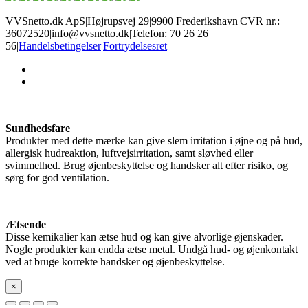
VVSnetto.dk ApS
|
Højrupsvej 29
|
9900 Frederikshavn
|
CVR nr.:
36072520
|
info@vvsnetto.dk
|
Telefon: 70 26 26
56
|
Handelsbetingelser
|
Fortrydelsesret
facebook
youtube
Sundhedsfare
Produkter med dette mærke kan give slem irritation i øjne og på hud,
allergisk hudreaktion, luftvejsirritation, samt sløvhed eller
svimmelhed. Brug øjenbeskyttelse og handsker alt efter risiko, og
sørg for god ventilation.
Ætsende
Disse kemikalier kan ætse hud og kan give alvorlige øjenskader.
Nogle produkter kan endda ætse metal. Undgå hud- og øjenkontakt
ved at bruge korrekte handsker og øjenbeskyttelse.
×