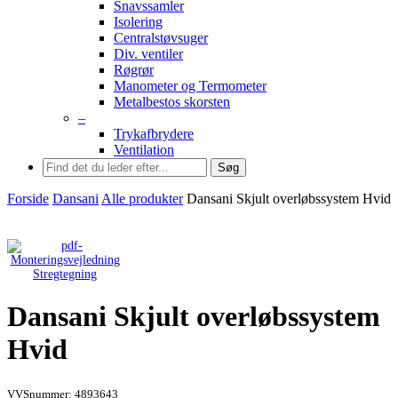
Snavssamler
Isolering
Centralstøvsuger
Div. ventiler
Røgrør
Manometer og Termometer
Metalbestos skorsten
–
Trykafbrydere
Ventilation
Søg
Forside
Dansani
Alle produkter
Dansani Skjult overløbssystem Hvid
Stregtegning
Dansani Skjult overløbssystem
Hvid
VVSnummer: 4893643