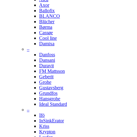
Axor
Ballofix
BLANCO
Blücher
Børma
Cassøe
Cool line
Damixa
–
Danfoss
Dansani
Duravit
FM Mattsson
Geberit
Grohe
Gustavsberg
Grundfos
Hansgrohe
Ideal Standard
–
Ifö
InSinkErator
Kriss
Krypton