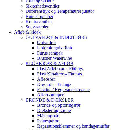
Udendørshaner
Sikkerhedsventiler
Differenstryk og Temperaturregulator
Bundstophaner
Kontraventiler
Snavssamler
Afløb & kloak
GULVAFLØB & INDENDØRS
Gulvafløb
Unidrain gulvafløb
Purus sampak
Blücher WaterLine
KLOAKRØR & AFLØB
Plast Afløbsrør – Fittings
Plast Kloakrør – Fittings
Afløbsrør
Drænrør – Fittings
Faskine / Regnvandskassette
Afløbspumper
BRØNDE & DÆKSLER
Brønde og opføringsrør
Dæksler og karme
Målebrønde
Rottespærre
Reparationsklemmer og bandagemuffer