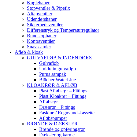
Kuglehaner
Stopventiler & Pipefix
Aftapventiler
Udendørshaner
Sikkerhedsventiler
Differenstryk og Temperaturregulator
Bundstophaner
Kontraventiler
Snavssamler
Afløb & kloak
GULVAFLØB & INDENDØRS
Gulvafløb
Unidrain gulvafløb
Purus sampak
Blücher WaterLine
KLOAKRØR & AFLØB
Plast Afløbsrør – Fittings
Plast Kloakrør – Fittings
Afløbsrør
Drænrør – Fittings
Faskine / Regnvandskassette
Afløbspumper
BRØNDE & DÆKSLER
Brønde og opføringsrør
Dæksler og karme