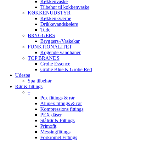
Køkkenvaske
Tilbehør til køkkenvaske
KØKKENUDSTYR
Køkkenkværne
Drikkevandskølere
Tude
BRYGGERS
Bryggers-/Vaskekar
FUNKTIONALITET
Kogende vandhaner
TOP BRANDS
Grohe Essence
Grohe Blue & Grohe Red
Udespa
Spa tilbehør
Rør & fittings
–
Pex fittings & rør
Alupex fittings & rør
Kompressions fittings
PEX dåser
Stålrør & Fittings
Primofit
Messingfittings
Forkromet Fittings