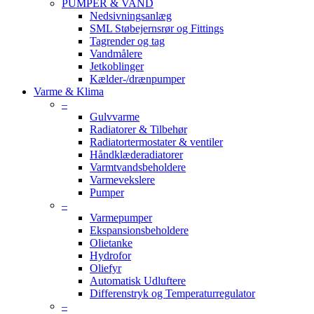
PUMPER & VAND
Nedsivningsanlæg
SML Støbejernsrør og Fittings
Tagrender og tag
Vandmålere
Jetkoblinger
Kælder-/drænpumper
Varme & Klima
–
Gulvvarme
Radiatorer & Tilbehør
Radiatortermostater & ventiler
Håndklæderadiatorer
Varmtvandsbeholdere
Varmevekslere
Pumper
–
Varmepumper
Ekspansionsbeholdere
Olietanke
Hydrofor
Oliefyr
Automatisk Udluftere
Differenstryk og Temperaturregulator
–