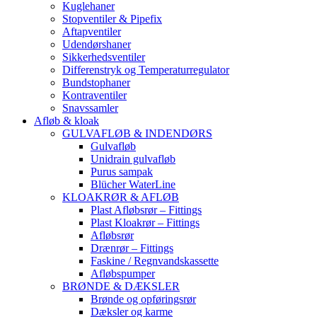
Kuglehaner
Stopventiler & Pipefix
Aftapventiler
Udendørshaner
Sikkerhedsventiler
Differenstryk og Temperaturregulator
Bundstophaner
Kontraventiler
Snavssamler
Afløb & kloak
GULVAFLØB & INDENDØRS
Gulvafløb
Unidrain gulvafløb
Purus sampak
Blücher WaterLine
KLOAKRØR & AFLØB
Plast Afløbsrør – Fittings
Plast Kloakrør – Fittings
Afløbsrør
Drænrør – Fittings
Faskine / Regnvandskassette
Afløbspumper
BRØNDE & DÆKSLER
Brønde og opføringsrør
Dæksler og karme