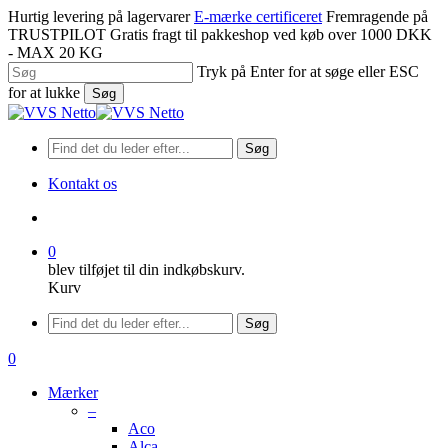
Spring
Hurtig levering på lagervarer
E-mærke certificeret
Fremragende på
til
TRUSTPILOT
Gratis fragt til pakkeshop ved køb over 1000 DKK
hovedindhold
- MAX 20 KG
Tryk på Enter for at søge eller ESC
for at lukke
Søg
Luk
søgning
Søg
Kontakt os
søge
0
blev tilføjet til din indkøbskurv.
Kurv
Menu
Søg
søge
0
Menu
Mærker
–
Aco
Alca