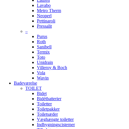
Laufen
Lavabo
Metro Therm
Neoperl
Pettinaroli
Pressalit
–
Purus
Roth
Sanibell
Termix
Toto
Unidrain
Villeroy & Boch
Vola
Wavin
Badeværelse
TOILET
Bidet
Bidétbatterier
Toiletter
Toiletpakker
Toiletsæder
Væghængte toiletter
Indbygningscisterner