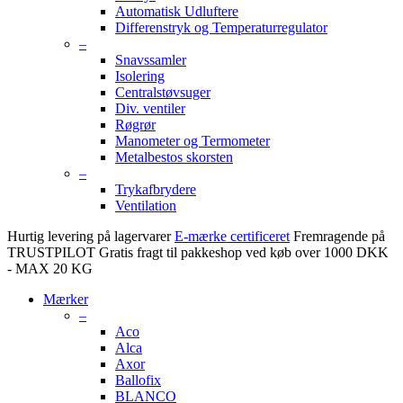
Automatisk Udluftere
Differenstryk og Temperaturregulator
–
Snavssamler
Isolering
Centralstøvsuger
Div. ventiler
Røgrør
Manometer og Termometer
Metalbestos skorsten
–
Trykafbrydere
Ventilation
Hurtig levering på lagervarer
E-mærke certificeret
Fremragende på
TRUSTPILOT
Gratis fragt til pakkeshop ved køb over 1000 DKK
- MAX 20 KG
Mærker
–
Aco
Alca
Axor
Ballofix
BLANCO