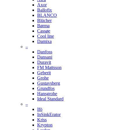
Axor
Ballofix
BLANCO
Blücher
Børma
Cassøe
Cool line
Damixa
–
Danfoss
Dansani
Duravit
FM Mattsson
Geberit
Grohe
Gustavsberg
Grundfos
Hansgrohe
Ideal Standard
–
Ifö
InSinkErator
Kriss
Krypton