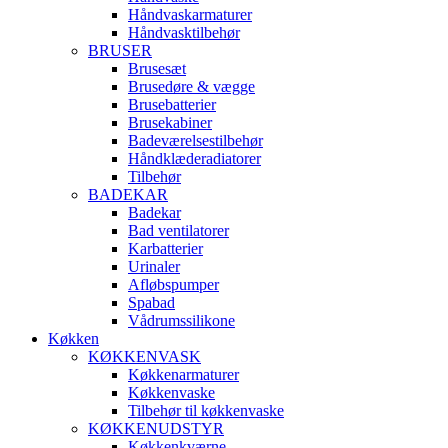
Håndvaskarmaturer
Håndvasktilbehør
BRUSER
Brusesæt
Brusedøre & vægge
Brusebatterier
Brusekabiner
Badeværelsestilbehør
Håndklæderadiatorer
Tilbehør
BADEKAR
Badekar
Bad ventilatorer
Karbatterier
Urinaler
Afløbspumper
Spabad
Vådrumssilikone
Køkken
KØKKENVASK
Køkkenarmaturer
Køkkenvaske
Tilbehør til køkkenvaske
KØKKENUDSTYR
Køkkenkværne