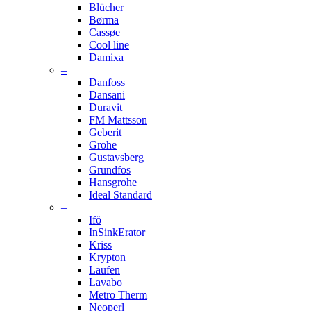
Blücher
Børma
Cassøe
Cool line
Damixa
–
Danfoss
Dansani
Duravit
FM Mattsson
Geberit
Grohe
Gustavsberg
Grundfos
Hansgrohe
Ideal Standard
–
Ifö
InSinkErator
Kriss
Krypton
Laufen
Lavabo
Metro Therm
Neoperl