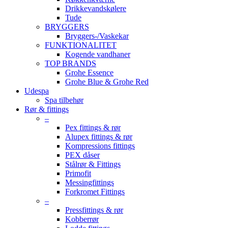
Drikkevandskølere
Tude
BRYGGERS
Bryggers-/Vaskekar
FUNKTIONALITET
Kogende vandhaner
TOP BRANDS
Grohe Essence
Grohe Blue & Grohe Red
Udespa
Spa tilbehør
Rør & fittings
–
Pex fittings & rør
Alupex fittings & rør
Kompressions fittings
PEX dåser
Stålrør & Fittings
Primofit
Messingfittings
Forkromet Fittings
–
Pressfittings & rør
Kobberrør