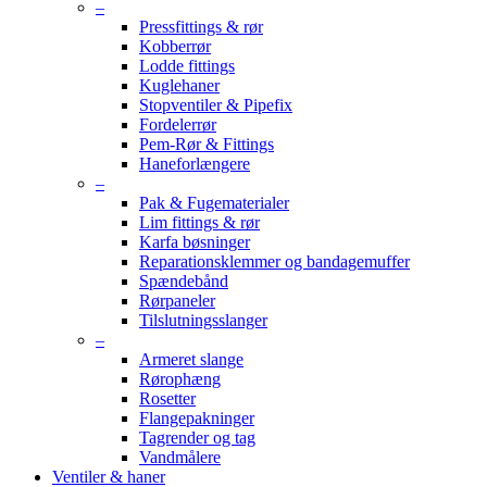
–
Pressfittings & rør
Kobberrør
Lodde fittings
Kuglehaner
Stopventiler & Pipefix
Fordelerrør
Pem-Rør & Fittings
Haneforlængere
–
Pak & Fugematerialer
Lim fittings & rør
Karfa bøsninger
Reparationsklemmer og bandagemuffer
Spændebånd
Rørpaneler
Tilslutningsslanger
–
Armeret slange
Rørophæng
Rosetter
Flangepakninger
Tagrender og tag
Vandmålere
Ventiler & haner