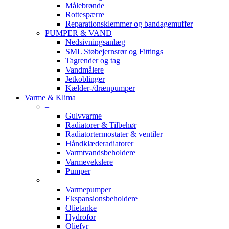
Målebrønde
Rottespærre
Reparationsklemmer og bandagemuffer
PUMPER & VAND
Nedsivningsanlæg
SML Støbejernsrør og Fittings
Tagrender og tag
Vandmålere
Jetkoblinger
Kælder-/drænpumper
Varme & Klima
–
Gulvvarme
Radiatorer & Tilbehør
Radiatortermostater & ventiler
Håndklæderadiatorer
Varmtvandsbeholdere
Varmevekslere
Pumper
–
Varmepumper
Ekspansionsbeholdere
Olietanke
Hydrofor
Oliefyr