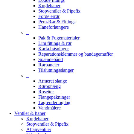
Lodde fittings
Kuglehaner
Stopventiler & Pipefix
Fordelerrør
Pem-Rør & Fittings
Haneforlængere
–
Pak & Fugematerialer
Lim fittings & rør
Karfa bøsninger
Reparationsklemmer og bandagemuffer
Spændebånd
Rørpaneler
Tilslutningsslanger
–
Armeret slange
Rørophæng
Rosetter
Flangepakninger
Tagrender og tag
Vandmålere
Ventiler & haner
Kuglehaner
Stopventiler & Pipefix
Aftapventiler