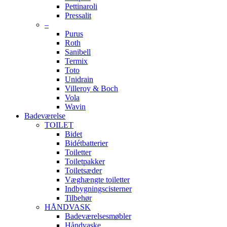
Pettinaroli
Pressalit
–
Purus
Roth
Sanibell
Termix
Toto
Unidrain
Villeroy & Boch
Vola
Wavin
Badeværelse
TOILET
Bidet
Bidétbatterier
Toiletter
Toiletpakker
Toiletsæder
Væghængte toiletter
Indbygningscisterner
Tilbehør
HÅNDVASK
Badeværelsesmøbler
Håndvaske