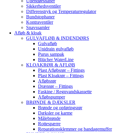
Udendørshaner
Sikkerhedsventiler
Differenstryk og Temperaturregulator
Bundstophaner
Kontraventiler
Snavssamler
Afløb & kloak
GULVAFLØB & INDENDØRS
Gulvafløb
Unidrain gulvafløb
Purus sampak
Blücher WaterLine
KLOAKRØR & AFLØB
Plast Afløbsrør – Fittings
Plast Kloakrør – Fittings
Afløbsrør
Drænrør – Fittings
Faskine / Regnvandskassette
Afløbspumper
BRØNDE & DÆKSLER
Brønde og opføringsrør
Dæksler og karme
Målebrønde
Rottespærre
Reparationsklemmer og bandagemuffer