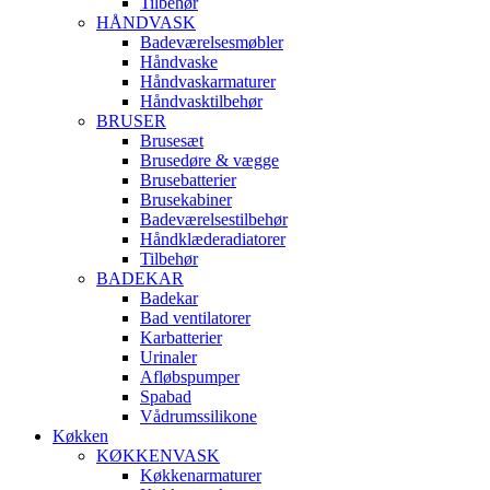
Tilbehør
HÅNDVASK
Badeværelsesmøbler
Håndvaske
Håndvaskarmaturer
Håndvasktilbehør
BRUSER
Brusesæt
Brusedøre & vægge
Brusebatterier
Brusekabiner
Badeværelsestilbehør
Håndklæderadiatorer
Tilbehør
BADEKAR
Badekar
Bad ventilatorer
Karbatterier
Urinaler
Afløbspumper
Spabad
Vådrumssilikone
Køkken
KØKKENVASK
Køkkenarmaturer