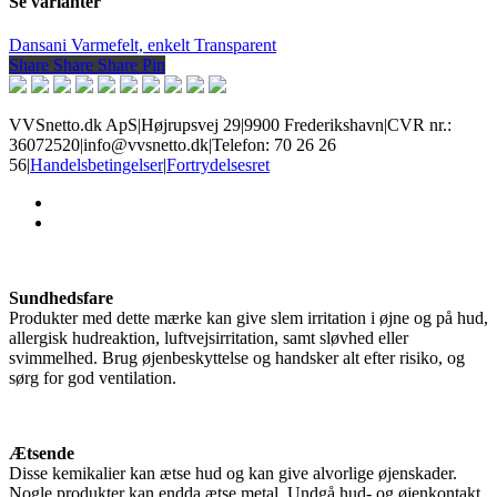
Se varianter
Dansani Varmefelt, enkelt Transparent
Share
Share
Share
Share
Pin
VVSnetto.dk ApS
|
Højrupsvej 29
|
9900 Frederikshavn
|
CVR nr.:
36072520
|
info@vvsnetto.dk
|
Telefon: 70 26 26
56
|
Handelsbetingelser
|
Fortrydelsesret
facebook
youtube
Sundhedsfare
Produkter med dette mærke kan give slem irritation i øjne og på hud,
allergisk hudreaktion, luftvejsirritation, samt sløvhed eller
svimmelhed. Brug øjenbeskyttelse og handsker alt efter risiko, og
sørg for god ventilation.
Ætsende
Disse kemikalier kan ætse hud og kan give alvorlige øjenskader.
Nogle produkter kan endda ætse metal. Undgå hud- og øjenkontakt