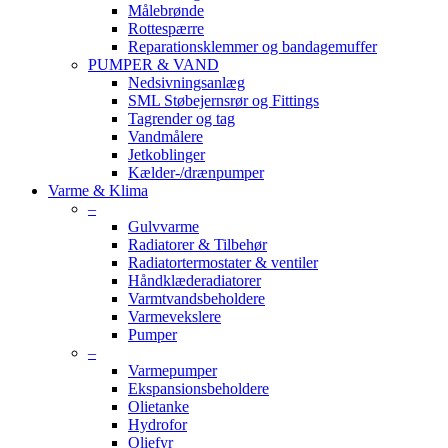
Målebrønde
Rottespærre
Reparationsklemmer og bandagemuffer
PUMPER & VAND
Nedsivningsanlæg
SML Støbejernsrør og Fittings
Tagrender og tag
Vandmålere
Jetkoblinger
Kælder-/drænpumper
Varme & Klima
–
Gulvvarme
Radiatorer & Tilbehør
Radiatortermostater & ventiler
Håndklæderadiatorer
Varmtvandsbeholdere
Varmevekslere
Pumper
–
Varmepumper
Ekspansionsbeholdere
Olietanke
Hydrofor
Oliefyr