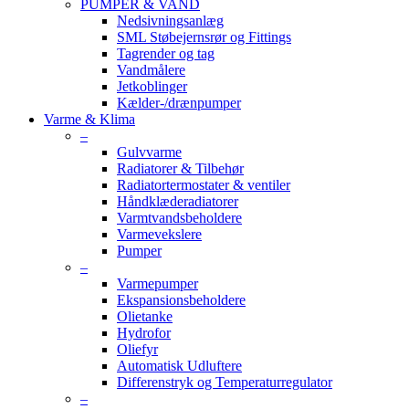
PUMPER & VAND
Nedsivningsanlæg
SML Støbejernsrør og Fittings
Tagrender og tag
Vandmålere
Jetkoblinger
Kælder-/drænpumper
Varme & Klima
–
Gulvvarme
Radiatorer & Tilbehør
Radiatortermostater & ventiler
Håndklæderadiatorer
Varmtvandsbeholdere
Varmevekslere
Pumper
–
Varmepumper
Ekspansionsbeholdere
Olietanke
Hydrofor
Oliefyr
Automatisk Udluftere
Differenstryk og Temperaturregulator
–