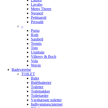
Laufen
Lavabo
Metro Therm
Neoperl
Pettinaroli
Pressalit
–
Purus
Roth
Sanibell
Termix
Toto
Unidrain
Villeroy & Boch
Vola
Wavin
Badeværelse
TOILET
Bidet
Bidétbatterier
Toiletter
Toiletpakker
Toiletsæder
Væghængte toiletter
Indbygningscisterner