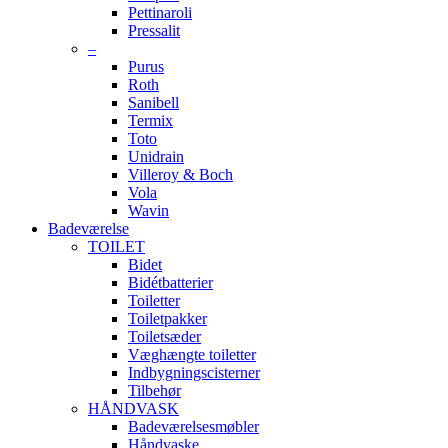
Pettinaroli
Pressalit
–
Purus
Roth
Sanibell
Termix
Toto
Unidrain
Villeroy & Boch
Vola
Wavin
Badeværelse
TOILET
Bidet
Bidétbatterier
Toiletter
Toiletpakker
Toiletsæder
Væghængte toiletter
Indbygningscisterner
Tilbehør
HÅNDVASK
Badeværelsesmøbler
Håndvaske