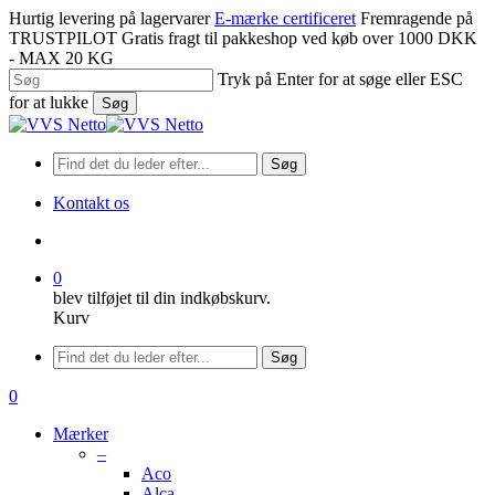
Spring
Hurtig levering på lagervarer
E-mærke certificeret
Fremragende på
til
TRUSTPILOT
Gratis fragt til pakkeshop ved køb over 1000 DKK
hovedindhold
- MAX 20 KG
Tryk på Enter for at søge eller ESC
for at lukke
Søg
Luk
søgning
Søg
Kontakt os
søge
0
blev tilføjet til din indkøbskurv.
Kurv
Menu
Søg
søge
0
Menu
Mærker
–
Aco
Alca