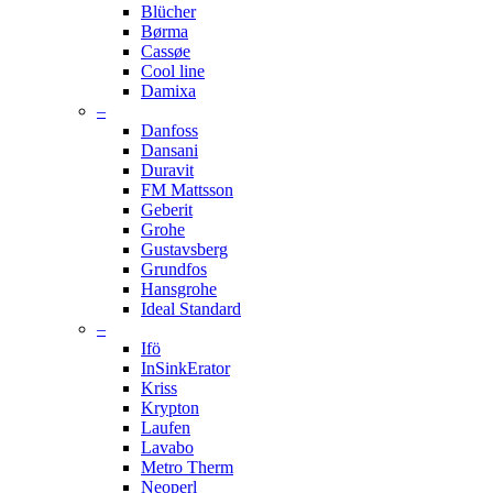
Blücher
Børma
Cassøe
Cool line
Damixa
–
Danfoss
Dansani
Duravit
FM Mattsson
Geberit
Grohe
Gustavsberg
Grundfos
Hansgrohe
Ideal Standard
–
Ifö
InSinkErator
Kriss
Krypton
Laufen
Lavabo
Metro Therm
Neoperl