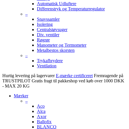
Automatisk Udluftere
Differenstryk og Temperaturregulator
–
Snavssamler
Isolering
Centralstøvsuger
Div. ventiler
Røgrør
Manometer og Termometer
Metalbestos skorsten
–
Trykafbrydere
Ventilation
Hurtig levering på lagervarer
E-mærke certificeret
Fremragende på
TRUSTPILOT
Gratis fragt til pakkeshop ved køb over 1000 DKK
- MAX 20 KG
Mærker
–
Aco
Alca
Axor
Ballofix
BLANCO