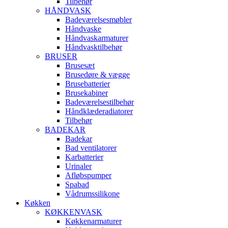
Tilbehør
HÅNDVASK
Badeværelsesmøbler
Håndvaske
Håndvaskarmaturer
Håndvasktilbehør
BRUSER
Brusesæt
Brusedøre & vægge
Brusebatterier
Brusekabiner
Badeværelsestilbehør
Håndklæderadiatorer
Tilbehør
BADEKAR
Badekar
Bad ventilatorer
Karbatterier
Urinaler
Afløbspumper
Spabad
Vådrumssilikone
Køkken
KØKKENVASK
Køkkenarmaturer