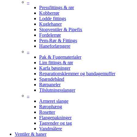
–
Pressfittings & rør
Kobberrør
Lodde fittings
Kuglehaner
Stopventiler & Pipefix
Fordelerrør
Pem-Rør & Fittings
Haneforlængere
–
Pak & Fugematerialer
Lim fittings & rør
Karfa bøsninger
Reparationsklemmer og bandagemuffer
Spændebånd
Rørpaneler
Tilslutningsslanger
–
Armeret slange
Rørophæng
Rosetter
Flangepakninger
Tagrender og tag
Vandmålere
Ventiler & haner