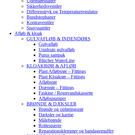
Udendørshaner
Sikkerhedsventiler
Differenstryk og Temperaturregulator
Bundstophaner
Kontraventiler
Snavssamler
Afløb & kloak
GULVAFLØB & INDENDØRS
Gulvafløb
Unidrain gulvafløb
Purus sampak
Blücher WaterLine
KLOAKRØR & AFLØB
Plast Afløbsrør – Fittings
Plast Kloakrør – Fittings
Afløbsrør
Drænrør – Fittings
Faskine / Regnvandskassette
Afløbspumper
BRØNDE & DÆKSLER
Brønde og opføringsrør
Dæksler og karme
Målebrønde
Rottespærre
Reparationsklemmer og bandagemuffer