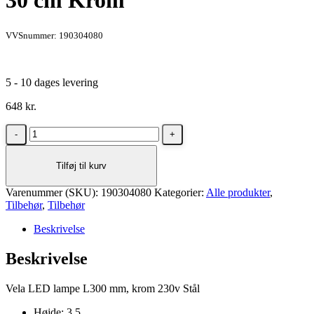
30 cm Krom
VVSnummer: 190304080
5 - 10 dages levering
648
kr.
Dansani
Vela
lampe
Tilføj til kurv
til
spejle
Varenummer (SKU):
og
190304080
Kategorier:
Alle produkter
,
Tilbehør
spejlskabe
,
Tilbehør
uden
Beskrivelse
lysstyring,
30
Beskrivelse
cm
Krom
antal
Vela LED lampe L300 mm, krom 230v Stål
Højde: 3,5