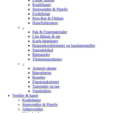
Lodde fittings
Kuglehaner
Stopventiler & Pipefix
Fordelerrør
Pem-Rør & Fittings
Haneforlængere
–
Pak & Fugematerialer
Lim fittings & rør
Karfa bøsninger
Reparationsklemmer og bandagemuffer
Spændebånd
Rørpaneler
Tilslutningsslanger
–
Armeret slange
Rørophæng
Rosetter
Flangepakninger
Tagrender og tag
Vandmålere
Ventiler & haner
Kuglehaner
Stopventiler & Pipefix
Aftapventiler