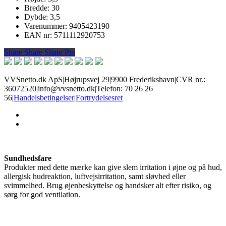
Bredde: 30
Dybde: 3,5
Varenummer: 9405423190
EAN nr: 5711112920753
Share
Share
Share
Share
Pin
VVSnetto.dk ApS
|
Højrupsvej 29
|
9900 Frederikshavn
|
CVR nr.:
36072520
|
info@vvsnetto.dk
|
Telefon: 70 26 26
56
|
Handelsbetingelser
|
Fortrydelsesret
facebook
youtube
Sundhedsfare
Produkter med dette mærke kan give slem irritation i øjne og på hud,
allergisk hudreaktion, luftvejsirritation, samt sløvhed eller
svimmelhed. Brug øjenbeskyttelse og handsker alt efter risiko, og
sørg for god ventilation.