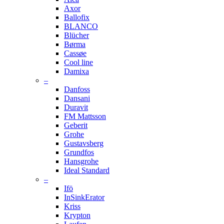
Axor
Ballofix
BLANCO
Blücher
Børma
Cassøe
Cool line
Damixa
–
Danfoss
Dansani
Duravit
FM Mattsson
Geberit
Grohe
Gustavsberg
Grundfos
Hansgrohe
Ideal Standard
–
Ifö
InSinkErator
Kriss
Krypton