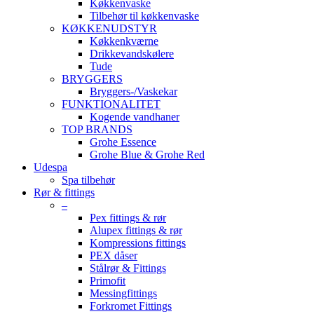
Køkkenvaske
Tilbehør til køkkenvaske
KØKKENUDSTYR
Køkkenkværne
Drikkevandskølere
Tude
BRYGGERS
Bryggers-/Vaskekar
FUNKTIONALITET
Kogende vandhaner
TOP BRANDS
Grohe Essence
Grohe Blue & Grohe Red
Udespa
Spa tilbehør
Rør & fittings
–
Pex fittings & rør
Alupex fittings & rør
Kompressions fittings
PEX dåser
Stålrør & Fittings
Primofit
Messingfittings
Forkromet Fittings