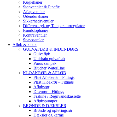
Kuglehaner
Stopventiler & Pipefix
Aftapventiler
Udendørshaner
Sikkerhedsventiler
Differenstryk og Temperaturregulator
Bundstophaner
Kontraventiler
Snavssamler
Afløb & kloak
GULVAFLØB & INDENDØRS
Gulvafløb
Unidrain gulvafløb
Purus sampak
Blücher WaterLine
KLOAKRØR & AFLØB
Plast Afløbsrør – Fittings
Plast Kloakrør – Fittings
Afløbsrør
Drænrør – Fittings
Faskine / Regnvandskassette
Afløbspumper
BRØNDE & DÆKSLER
Brønde og opføringsrør
Dæksler og karme