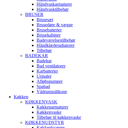
Håndvaskarmaturer
Håndvasktilbehør
BRUSER
Brusesæt
Brusedøre & vægge
Brusebatterier
Brusekabiner
Badeværelsestilbehør
Håndklæderadiatorer
Tilbehør
BADEKAR
Badekar
Bad ventilatorer
Karbatterier
Urinaler
Afløbspumper
Spabad
Vådrumssilikone
Køkken
KØKKENVASK
Køkkenarmaturer
Køkkenvaske
Tilbehør til køkkenvaske
KØKKENUDSTYR
Køkkenkværne