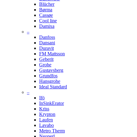
Blücher
Børma
Cassøe
Cool line
Damixa
–
Danfoss
Dansani
Duravit
FM Mattsson
Geberit
Grohe
Gustavsberg
Grundfos
Hansgrohe
Ideal Standard
–
Ifö
InSinkErator
Kriss
Krypton
Laufen
Lavabo
Metro Therm
Neoperl