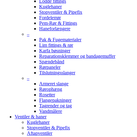
Lodde fittings
Kuglehaner
Stopventiler & Pipefix
Fordelerrør
Pem-Rør & Fittings
Haneforlængere
–
Pak & Fugematerialer
Lim fittings & rør
Karfa bøsninger
Reparationsklemmer og bandagemuffer
Spændebånd
Rørpaneler
Tilslutningsslanger
–
Armeret slange
Rørophæng
Rosetter
Flangepakninger
Tagrender og tag
Vandmålere
Ventiler & haner
Kuglehaner
Stopventiler & Pipefix
Aftapventiler