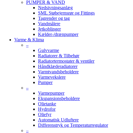
PUMPER & VAND
Nedsivningsanlæg
SML Støbejernsrør og Fittings
Tagrender og tag
Vandmålere
Jetkoblinger
Kælder-/drænpumper
Varme & Klima
–
Gulvvarme
Radiatorer & Tilbehør
Radiatortermostater & ventiler
Håndklæderadiatorer
Varmtvandsbeholdere
Varmevekslere
Pumper
–
Varmepumper
Ekspansionsbeholdere
Olietanke
Hydrofor
Oliefyr
Automatisk Udluftere
Differenstryk og Temperaturregulator
–