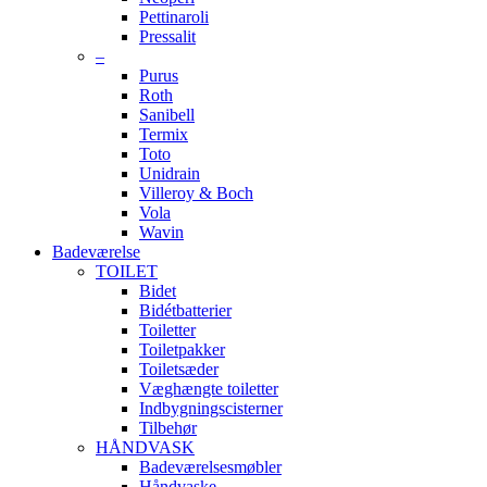
Pettinaroli
Pressalit
–
Purus
Roth
Sanibell
Termix
Toto
Unidrain
Villeroy & Boch
Vola
Wavin
Badeværelse
TOILET
Bidet
Bidétbatterier
Toiletter
Toiletpakker
Toiletsæder
Væghængte toiletter
Indbygningscisterner
Tilbehør
HÅNDVASK
Badeværelsesmøbler
Håndvaske