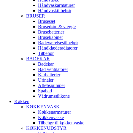
Håndvaskarmaturer
Håndvasktilbehør
BRUSER
Brusesæt
Brusedøre & vægge
Brusebatterier
Brusekabiner
Badeværelsestilbehør
Håndklæderadiatorer
Tilbehør
BADEKAR
Badekar
Bad ventilatorer
Karbatterier
Urinaler
Afløbspumper
Spabad
Vådrumssilikone
Køkken
KØKKENVASK
Køkkenarmaturer
Køkkenvaske
Tilbehør til køkkenvaske
KØKKENUDSTYR