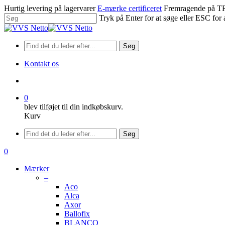
Spring
Hurtig levering på lagervarer
E-mærke certificeret
Fremragende på
til
Tryk på Enter for at søge eller ESC for 
hovedindhold
Luk
søgning
Søg
Kontakt os
søge
0
blev tilføjet til din indkøbskurv.
Kurv
Menu
Søg
søge
0
Menu
Mærker
–
Aco
Alca
Axor
Ballofix
BLANCO