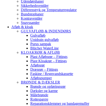
Udendørshaner
Sikkerhedsventiler
Differenstryk og Temperaturregulator
Bundstophaner
Kontraventiler
Snavssamler
Afløb & kloak
GULVAFLØB & INDENDØRS
Gulvafløb
Unidrain gulvafløb
Purus sampak
Blücher WaterLine
KLOAKRØR & AFLØB
Plast Afløbsrør – Fittings
Plast Kloakrør – Fittings
Afløbsrør
Drænrør – Fittings
Faskine / Regnvandskassette
Afløbspumper
BRØNDE & DÆKSLER
Brønde og opføringsrør
Dæksler og karme
Målebrønde
Rottespærre
Reparationsklemmer og bandagemuffer