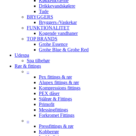
Køkkenkværne
Drikkevandskølere
Tude
BRYGGERS
Bryggers-/Vaskekar
FUNKTIONALITET
Kogende vandhaner
TOP BRANDS
Grohe Essence
Grohe Blue & Grohe Red
Udespa
Spa tilbehør
Rør & fittings
–
Pex fittings & rør
Alupex fittings & rør
Kompressions fittings
PEX dåser
Stålrør & Fittings
Primofit
Messingfittings
Forkromet Fittings
–
Pressfittings & rør
Kobberrør