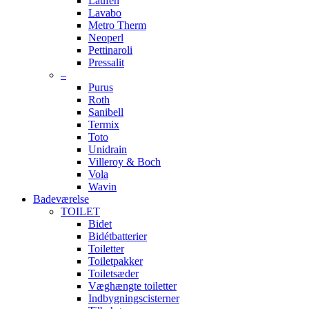
Laufen
Lavabo
Metro Therm
Neoperl
Pettinaroli
Pressalit
–
Purus
Roth
Sanibell
Termix
Toto
Unidrain
Villeroy & Boch
Vola
Wavin
Badeværelse
TOILET
Bidet
Bidétbatterier
Toiletter
Toiletpakker
Toiletsæder
Væghængte toiletter
Indbygningscisterner