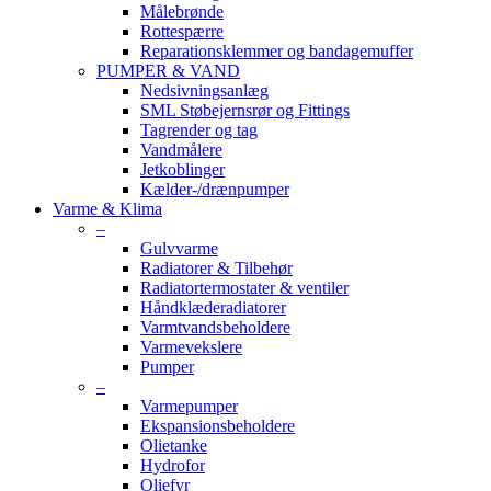
Målebrønde
Rottespærre
Reparationsklemmer og bandagemuffer
PUMPER & VAND
Nedsivningsanlæg
SML Støbejernsrør og Fittings
Tagrender og tag
Vandmålere
Jetkoblinger
Kælder-/drænpumper
Varme & Klima
–
Gulvvarme
Radiatorer & Tilbehør
Radiatortermostater & ventiler
Håndklæderadiatorer
Varmtvandsbeholdere
Varmevekslere
Pumper
–
Varmepumper
Ekspansionsbeholdere
Olietanke
Hydrofor
Oliefyr