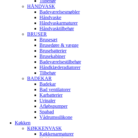
Tilbehør
HÅNDVASK
Badeværelsesmøbler
Håndvaske
Håndvaskarmaturer
Håndvasktilbehør
BRUSER
Brusesæt
Brusedøre & vægge
Brusebatterier
Brusekabiner
Badeværelsestilbehør
Håndklæderadiatorer
Tilbehør
BADEKAR
Badekar
Bad ventilatorer
Karbatterier
Urinaler
Afløbspumper
Spabad
Vådrumssilikone
Køkken
KØKKENVASK
Køkkenarmaturer