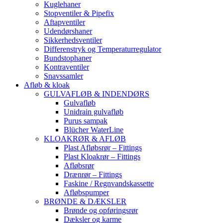
Kuglehaner
Stopventiler & Pipefix
Aftapventiler
Udendørshaner
Sikkerhedsventiler
Differenstryk og Temperaturregulator
Bundstophaner
Kontraventiler
Snavssamler
Afløb & kloak
GULVAFLØB & INDENDØRS
Gulvafløb
Unidrain gulvafløb
Purus sampak
Blücher WaterLine
KLOAKRØR & AFLØB
Plast Afløbsrør – Fittings
Plast Kloakrør – Fittings
Afløbsrør
Drænrør – Fittings
Faskine / Regnvandskassette
Afløbspumper
BRØNDE & DÆKSLER
Brønde og opføringsrør
Dæksler og karme