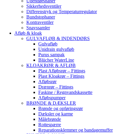
Udendørshaner
Sikkerhedsventiler
Differenstryk og Temperaturregulator
Bundstophaner
Kontraventiler
Snavssamler
Afløb & kloak
GULVAFLØB & INDENDØRS
Gulvafløb
Unidrain gulvafløb
Purus sampak
Blücher WaterLine
KLOAKRØR & AFLØB
Plast Afløbsrør – Fittings
Plast Kloakrør – Fittings
Afløbsrør
Drænrør – Fittings
Faskine / Regnvandskassette
Afløbspumper
BRØNDE & DÆKSLER
Brønde og opføringsrør
Dæksler og karme
Målebrønde
Rottespærre
Reparationsklemmer og bandagemuffer