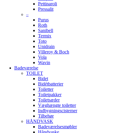
Pettinaroli
Pressalit
–
Purus
Roth
Sanibell
Termix
Toto
Unidrain
Villeroy & Boch
Vola
Wavin
Badeværelse
TOILET
Bidet
Bidétbatterier
Toiletter
Toiletpakker
Toiletsæder
Væghængte toiletter
Indbygningscisterner
Tilbehør
HÅNDVASK
Badeværelsesmøbler
Håndvaske