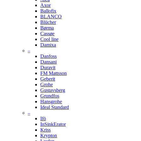
Axor
Ballofix
BLANCO
Blücher
Børma
Cassøe
Cool line
Damixa
–
Danfoss
Dansani
Duravit
FM Mattsson
Geberit
Grohe
Gustavsberg
Grundfos
Hansgrohe
Ideal Standard
–
Ifö
InSinkErator
Kriss
Krypton