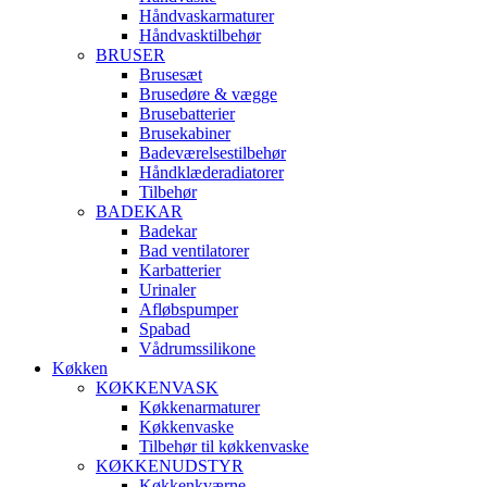
Håndvaskarmaturer
Håndvasktilbehør
BRUSER
Brusesæt
Brusedøre & vægge
Brusebatterier
Brusekabiner
Badeværelsestilbehør
Håndklæderadiatorer
Tilbehør
BADEKAR
Badekar
Bad ventilatorer
Karbatterier
Urinaler
Afløbspumper
Spabad
Vådrumssilikone
Køkken
KØKKENVASK
Køkkenarmaturer
Køkkenvaske
Tilbehør til køkkenvaske
KØKKENUDSTYR
Køkkenkværne