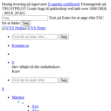
Spring
Hurtig levering på lagervarer
E-mærke certificeret
Fremragende på
til
TRUSTPILOT
Gratis fragt til pakkeshop ved køb over 1000 DKK
hovedindhold
- MAX 20 KG
Tryk på Enter for at søge eller ESC
for at lukke
Søg
Luk
søgning
Søg
Kontakt os
søge
0
blev tilføjet til din indkøbskurv.
Kurv
Menu
Søg
søge
0
Menu
Mærker
–
Aco
Alca