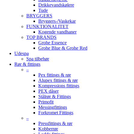
Drikkevandskølere
Tude
BRYGGERS
Bryggers-/Vaskekar
FUNKTIONALITET
Kogende vandhaner
TOP BRANDS
Grohe Essence
Grohe Blue & Grohe Red
Udespa
Spa tilbehør
Rør & fittings
–
Pex fittings & rør
Alupex fittings & rør
Kompressions fittings
PEX dåser
Stålrør & Fittings
Primofit
Messingfittings
Forkromet Fittings
–
Pressfittings & rør
Kobberrør