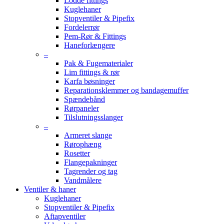
Lodde fittings
Kuglehaner
Stopventiler & Pipefix
Fordelerrør
Pem-Rør & Fittings
Haneforlængere
–
Pak & Fugematerialer
Lim fittings & rør
Karfa bøsninger
Reparationsklemmer og bandagemuffer
Spændebånd
Rørpaneler
Tilslutningsslanger
–
Armeret slange
Rørophæng
Rosetter
Flangepakninger
Tagrender og tag
Vandmålere
Ventiler & haner
Kuglehaner
Stopventiler & Pipefix
Aftapventiler