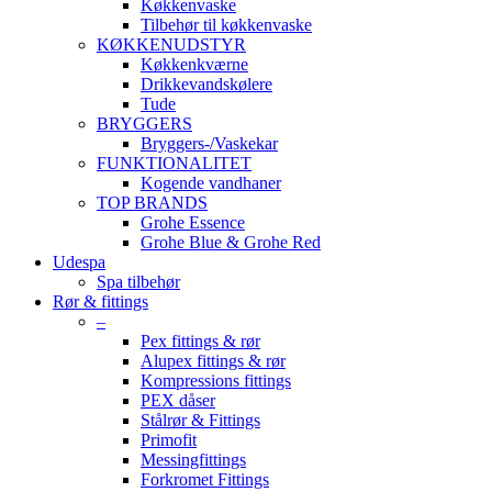
Køkkenvaske
Tilbehør til køkkenvaske
KØKKENUDSTYR
Køkkenkværne
Drikkevandskølere
Tude
BRYGGERS
Bryggers-/Vaskekar
FUNKTIONALITET
Kogende vandhaner
TOP BRANDS
Grohe Essence
Grohe Blue & Grohe Red
Udespa
Spa tilbehør
Rør & fittings
–
Pex fittings & rør
Alupex fittings & rør
Kompressions fittings
PEX dåser
Stålrør & Fittings
Primofit
Messingfittings
Forkromet Fittings