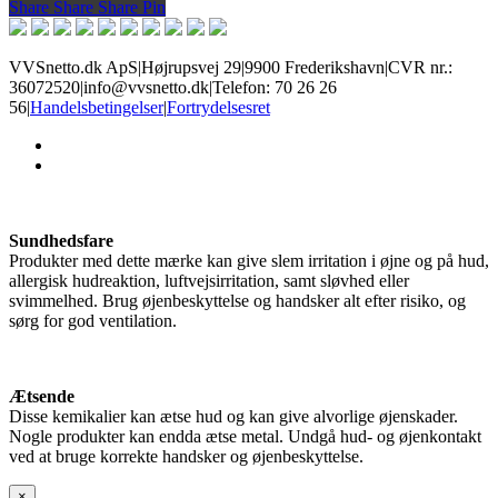
Share
Share
Share
Share
Pin
VVSnetto.dk ApS
|
Højrupsvej 29
|
9900 Frederikshavn
|
CVR nr.:
36072520
|
info@vvsnetto.dk
|
Telefon: 70 26 26
56
|
Handelsbetingelser
|
Fortrydelsesret
facebook
youtube
Sundhedsfare
Produkter med dette mærke kan give slem irritation i øjne og på hud,
allergisk hudreaktion, luftvejsirritation, samt sløvhed eller
svimmelhed. Brug øjenbeskyttelse og handsker alt efter risiko, og
sørg for god ventilation.
Ætsende
Disse kemikalier kan ætse hud og kan give alvorlige øjenskader.
Nogle produkter kan endda ætse metal. Undgå hud- og øjenkontakt
ved at bruge korrekte handsker og øjenbeskyttelse.
×