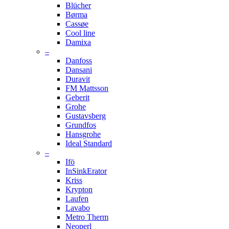
Blücher
Børma
Cassøe
Cool line
Damixa
–
Danfoss
Dansani
Duravit
FM Mattsson
Geberit
Grohe
Gustavsberg
Grundfos
Hansgrohe
Ideal Standard
–
Ifö
InSinkErator
Kriss
Krypton
Laufen
Lavabo
Metro Therm
Neoperl