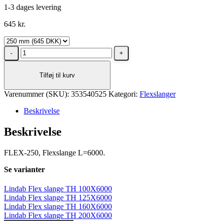
1-3 dages levering
645
kr.
Lindab
Flex
slange
Tilføj til kurv
TH
250X6000
Varenummer (SKU):
antal
353540525
Kategori:
Flexslanger
Beskrivelse
Beskrivelse
FLEX-250, Flexslange L=6000.
Se varianter
Lindab Flex slange TH 100X6000
Lindab Flex slange TH 125X6000
Lindab Flex slange TH 160X6000
Lindab Flex slange TH 200X6000