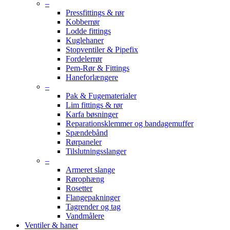
–
Pressfittings & rør
Kobberrør
Lodde fittings
Kuglehaner
Stopventiler & Pipefix
Fordelerrør
Pem-Rør & Fittings
Haneforlængere
–
Pak & Fugematerialer
Lim fittings & rør
Karfa bøsninger
Reparationsklemmer og bandagemuffer
Spændebånd
Rørpaneler
Tilslutningsslanger
–
Armeret slange
Rørophæng
Rosetter
Flangepakninger
Tagrender og tag
Vandmålere
Ventiler & haner