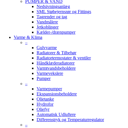
PUMPER & VAND
Nedsivningsanlæg
SML Støbejernsrør og Fittings
Tagrender og tag
Vandmålere
Jetkoblinger
Kælder-/drænpumper
Varme & Klima
–
Gulvvarme
Radiatorer & Tilbehør
Radiatortermostater & ventiler
Håndklæderadiatorer
Varmtvandsbeholdere
Varmevekslere
Pumper
–
Varmepumper
Ekspansionsbeholdere
Olietanke
Hydrofor
Oliefyr
Automatisk Udluftere
Differenstryk og Temperaturregulator
–