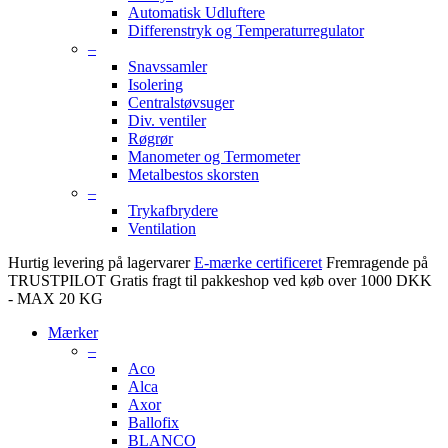
Automatisk Udluftere
Differenstryk og Temperaturregulator
–
Snavssamler
Isolering
Centralstøvsuger
Div. ventiler
Røgrør
Manometer og Termometer
Metalbestos skorsten
–
Trykafbrydere
Ventilation
Hurtig levering på lagervarer
E-mærke certificeret
Fremragende på
TRUSTPILOT
Gratis fragt til pakkeshop ved køb over 1000 DKK
- MAX 20 KG
Mærker
–
Aco
Alca
Axor
Ballofix
BLANCO