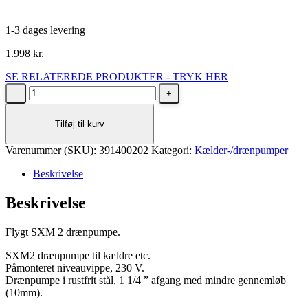
1-3 dages levering
1.998
kr.
SE RELATEREDE PRODUKTER - TRYK HER
Flygt
SXM
2
Tilføj til kurv
drænpumpe
antal
Varenummer (SKU):
391400202
Kategori:
Kælder-/drænpumper
Beskrivelse
Beskrivelse
Flygt SXM 2 drænpumpe.
SXM2 drænpumpe til kældre etc.
Påmonteret niveauvippe, 230 V.
Drænpumpe i rustfrit stål, 1 1/4 ” afgang med mindre gennemløb
(10mm).