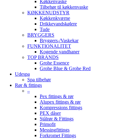
Køkkenvaske
Tilbehør til køkkenvaske
KØKKENUDSTYR
Køkkenkværne
Drikkevandskølere
Tude
BRYGGERS
Bryggers-/Vaskekar
FUNKTIONALITET
Kogende vandhaner
TOP BRANDS
Grohe Essence
Grohe Blue & Grohe Red
Udespa
Spa tilbehør
Rør & fittings
–
Pex fittings & rør
Alupex fittings & rør
Kompressions fittings
PEX dåser
Stålrør & Fittings
Primofit
Messingfittings
Forkromet Fittings