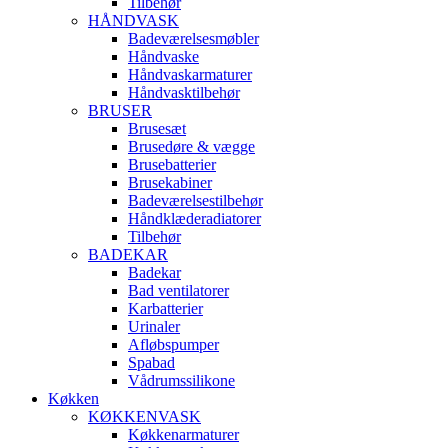
Tilbehør
HÅNDVASK
Badeværelsesmøbler
Håndvaske
Håndvaskarmaturer
Håndvasktilbehør
BRUSER
Brusesæt
Brusedøre & vægge
Brusebatterier
Brusekabiner
Badeværelsestilbehør
Håndklæderadiatorer
Tilbehør
BADEKAR
Badekar
Bad ventilatorer
Karbatterier
Urinaler
Afløbspumper
Spabad
Vådrumssilikone
Køkken
KØKKENVASK
Køkkenarmaturer