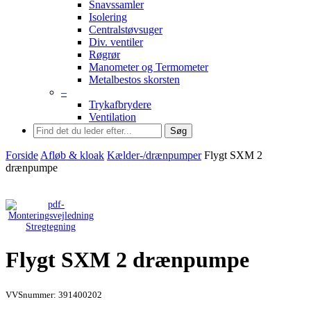
Snavssamler
Isolering
Centralstøvsuger
Div. ventiler
Røgrør
Manometer og Termometer
Metalbestos skorsten
–
Trykafbrydere
Ventilation
Søg
Forside
Afløb & kloak
Kælder-/drænpumper
Flygt SXM 2
drænpumpe
Stregtegning
Flygt SXM 2 drænpumpe
VVSnummer: 391400202