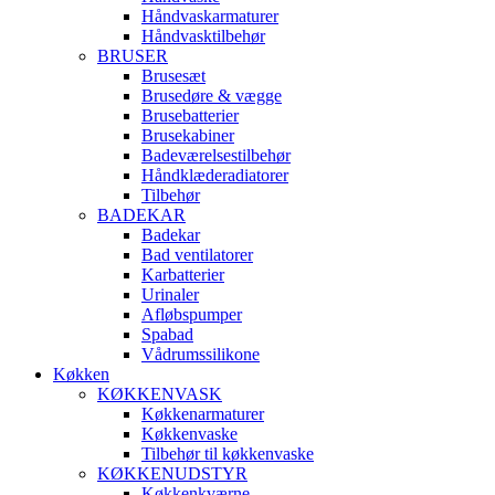
Håndvaskarmaturer
Håndvasktilbehør
BRUSER
Brusesæt
Brusedøre & vægge
Brusebatterier
Brusekabiner
Badeværelsestilbehør
Håndklæderadiatorer
Tilbehør
BADEKAR
Badekar
Bad ventilatorer
Karbatterier
Urinaler
Afløbspumper
Spabad
Vådrumssilikone
Køkken
KØKKENVASK
Køkkenarmaturer
Køkkenvaske
Tilbehør til køkkenvaske
KØKKENUDSTYR
Køkkenkværne