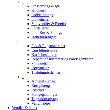
–
Pressfittings & rør
Kobberrør
Lodde fittings
Kuglehaner
Stopventiler & Pipefix
Fordelerrør
Pem-Rør & Fittings
Haneforlængere
–
Pak & Fugematerialer
Lim fittings & rør
Karfa bøsninger
Reparationsklemmer og bandagemuffer
Spændebånd
Rørpaneler
Tilslutningsslanger
–
Armeret slange
Rørophæng
Rosetter
Flangepakninger
Tagrender og tag
Vandmålere
Ventiler & haner