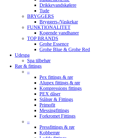
Drikkevandskølere
Tude
BRYGGERS
Bryggers-/Vaskekar
FUNKTIONALITET
Kogende vandhaner
TOP BRANDS
Grohe Essence
Grohe Blue & Grohe Red
Udespa
Spa tilbehør
Rør & fittings
–
Pex fittings & rør
Alupex fittings & rør
Kompressions fittings
PEX dåser
Stålrør & Fittings
Primofit
Messingfittings
Forkromet Fittings
–
Pressfittings & rør
Kobberrør