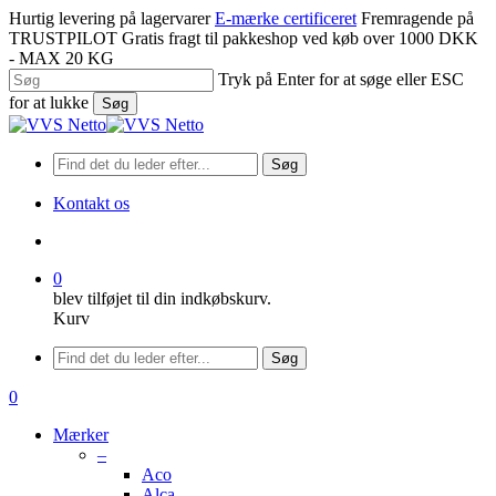
Spring
Hurtig levering på lagervarer
E-mærke certificeret
Fremragende på
til
TRUSTPILOT
Gratis fragt til pakkeshop ved køb over 1000 DKK
hovedindhold
- MAX 20 KG
Tryk på Enter for at søge eller ESC
for at lukke
Søg
Luk
søgning
Søg
Kontakt os
søge
0
blev tilføjet til din indkøbskurv.
Kurv
Menu
Søg
søge
0
Menu
Mærker
–
Aco
Alca