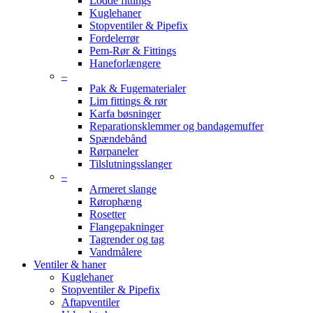
Lodde fittings
Kuglehaner
Stopventiler & Pipefix
Fordelerrør
Pem-Rør & Fittings
Haneforlængere
–
Pak & Fugematerialer
Lim fittings & rør
Karfa bøsninger
Reparationsklemmer og bandagemuffer
Spændebånd
Rørpaneler
Tilslutningsslanger
–
Armeret slange
Rørophæng
Rosetter
Flangepakninger
Tagrender og tag
Vandmålere
Ventiler & haner
Kuglehaner
Stopventiler & Pipefix
Aftapventiler