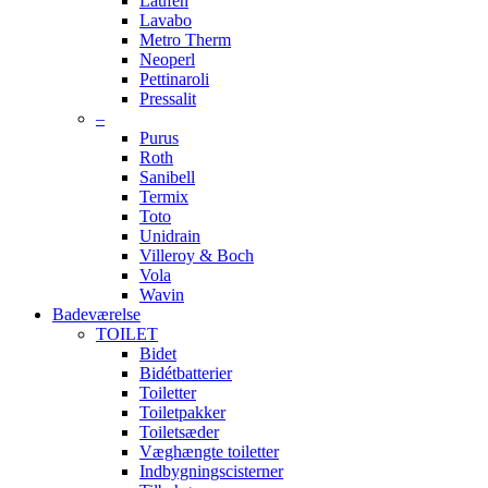
Laufen
Lavabo
Metro Therm
Neoperl
Pettinaroli
Pressalit
–
Purus
Roth
Sanibell
Termix
Toto
Unidrain
Villeroy & Boch
Vola
Wavin
Badeværelse
TOILET
Bidet
Bidétbatterier
Toiletter
Toiletpakker
Toiletsæder
Væghængte toiletter
Indbygningscisterner