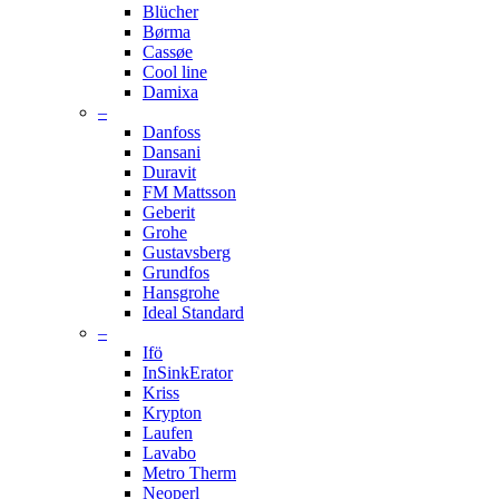
Blücher
Børma
Cassøe
Cool line
Damixa
–
Danfoss
Dansani
Duravit
FM Mattsson
Geberit
Grohe
Gustavsberg
Grundfos
Hansgrohe
Ideal Standard
–
Ifö
InSinkErator
Kriss
Krypton
Laufen
Lavabo
Metro Therm
Neoperl