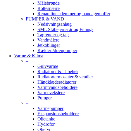
Målebrønde
Rottespærre
Reparationsklemmer og bandagemuffer
PUMPER & VAND
Nedsivningsanlæg
SML Støbejernsrør og Fittings
Tagrender og tag
Vandmålere
Jetkoblinger
Kælder-/drænpumper
Varme & Klima
–
Gulvvarme
Radiatorer & Tilbehør
Radiatortermostater & ventiler
Håndklæderadiatorer
Varmtvandsbeholdere
Varmevekslere
Pumper
–
Varmepumper
Ekspansionsbeholdere
Olietanke
Hydrofor
Oliefyr