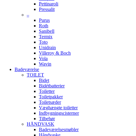
Pettinaroli
Pressalit
–
Purus
Roth
Sanibell
Termix
Toto
Unidrain
Villeroy & Boch
Vola
Wavin
Badeværelse
TOILET
Bidet
Bidétbatterier
Toiletter
Toiletpakker
Toiletsæder
Væghængte toiletter
Indbygningscisterner
Tilbehør
HÅNDVASK
Badeværelsesmøbler
Håndvaske