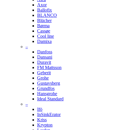
Axor
Ballofix
BLANCO
Blücher
Børma
Cassøe
Cool line
Damixa
–
Danfoss
Dansani
Duravit
FM Mattsson
Geberit
Grohe
Gustavsberg
Grundfos
Hansgrohe
Ideal Standard
–
Ifö
InSinkErator
Kriss
Krypton