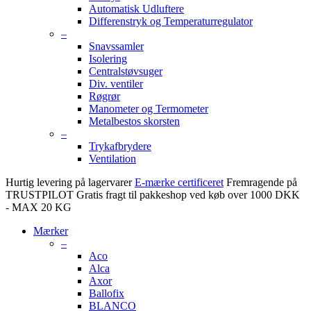
Automatisk Udluftere
Differenstryk og Temperaturregulator
–
Snavssamler
Isolering
Centralstøvsuger
Div. ventiler
Røgrør
Manometer og Termometer
Metalbestos skorsten
–
Trykafbrydere
Ventilation
Hurtig levering på lagervarer
E-mærke certificeret
Fremragende på
TRUSTPILOT
Gratis fragt til pakkeshop ved køb over 1000 DKK
- MAX 20 KG
Mærker
–
Aco
Alca
Axor
Ballofix
BLANCO