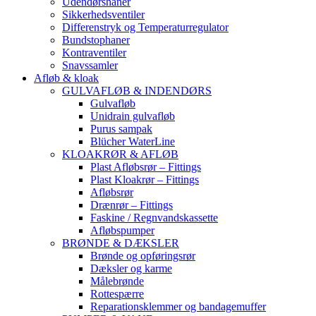
Udendørshaner
Sikkerhedsventiler
Differenstryk og Temperaturregulator
Bundstophaner
Kontraventiler
Snavssamler
Afløb & kloak
GULVAFLØB & INDENDØRS
Gulvafløb
Unidrain gulvafløb
Purus sampak
Blücher WaterLine
KLOAKRØR & AFLØB
Plast Afløbsrør – Fittings
Plast Kloakrør – Fittings
Afløbsrør
Drænrør – Fittings
Faskine / Regnvandskassette
Afløbspumper
BRØNDE & DÆKSLER
Brønde og opføringsrør
Dæksler og karme
Målebrønde
Rottespærre
Reparationsklemmer og bandagemuffer