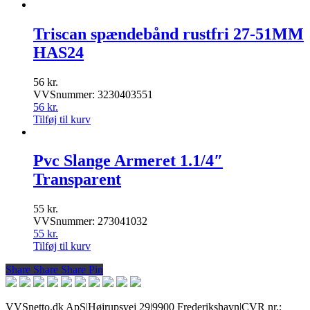
Triscan spændebånd rustfri 27-51MM
HAS24
56
kr.
VVSnummer: 3230403551
56
kr.
Tilføj til kurv
Pvc Slange Armeret 1.1/4″
Transparent
55
kr.
VVSnummer: 273041032
55
kr.
Tilføj til kurv
Share
Share
Share
Share
Pin
VVSnetto.dk ApS
|
Højrupsvej 29
|
9900 Frederikshavn
|
CVR nr.: