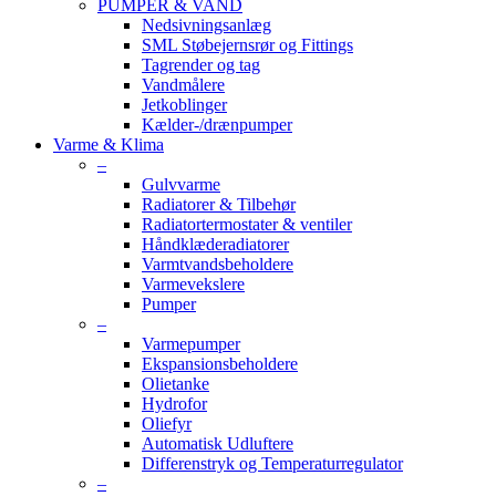
PUMPER & VAND
Nedsivningsanlæg
SML Støbejernsrør og Fittings
Tagrender og tag
Vandmålere
Jetkoblinger
Kælder-/drænpumper
Varme & Klima
–
Gulvvarme
Radiatorer & Tilbehør
Radiatortermostater & ventiler
Håndklæderadiatorer
Varmtvandsbeholdere
Varmevekslere
Pumper
–
Varmepumper
Ekspansionsbeholdere
Olietanke
Hydrofor
Oliefyr
Automatisk Udluftere
Differenstryk og Temperaturregulator
–