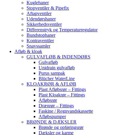
Kuglehaner
Stopventiler & Pipefix
Aftapventiler
Udendørshaner
Sikkerhedsventiler
Differenstryk og Temperaturregulator
Bundstophaner
Kontraventiler
Snavssamler
Afløb & kloak
GULVAFLØB & INDENDØRS
Gulvafløb
Unidrain gulvafløb
Purus sampak
Blücher WaterLine
KLOAKRØR & AFLØB
Plast Afløbsrør – Fittings
Plast Kloakrør – Fittings
Afløbsrør
Drænrør – Fittings
Faskine / Regnvandskassette
Afløbspumper
BRØNDE & DÆKSLER
Brønde og opføringsrør
Dæksler og karme