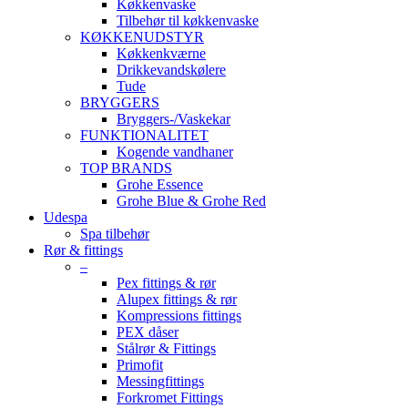
Køkkenvaske
Tilbehør til køkkenvaske
KØKKENUDSTYR
Køkkenkværne
Drikkevandskølere
Tude
BRYGGERS
Bryggers-/Vaskekar
FUNKTIONALITET
Kogende vandhaner
TOP BRANDS
Grohe Essence
Grohe Blue & Grohe Red
Udespa
Spa tilbehør
Rør & fittings
–
Pex fittings & rør
Alupex fittings & rør
Kompressions fittings
PEX dåser
Stålrør & Fittings
Primofit
Messingfittings
Forkromet Fittings