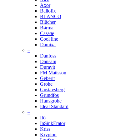
Axor
Ballofix
BLANCO
Blücher
Børma
Cassøe
Cool line
Damixa
–
Danfoss
Dansani
Duravit
FM Mattsson
Geberit
Grohe
Gustavsberg
Grundfos
Hansgrohe
Ideal Standard
–
Ifö
InSinkErator
Kriss
Krypton