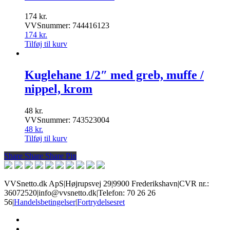
174
kr.
VVSnummer: 744416123
174
kr.
Tilføj til kurv
Kuglehane 1/2″ med greb, muffe /
nippel, krom
48
kr.
VVSnummer: 743523004
48
kr.
Tilføj til kurv
Share
Share
Share
Share
Pin
VVSnetto.dk ApS
|
Højrupsvej 29
|
9900 Frederikshavn
|
CVR nr.:
36072520
|
info@vvsnetto.dk
|
Telefon: 70 26 26
56
|
Handelsbetingelser
|
Fortrydelsesret
facebook
youtube