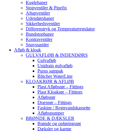
Kuglehaner
Stopventiler & Pipefix
Aftapventiler
Udendørshaner
Sikkerhedsventiler
Differenstryk og Temperaturregulator
Bundstophaner
Kontraventiler
Snavssamler
Afløb & kloak
GULVAFLØB & INDENDØRS
Gulvafløb
Unidrain gulvafløb
Purus sampak
Blücher WaterLine
KLOAKRØR & AFLØB
Plast Afløbsrør – Fittings
Plast Kloakrør – Fittings
Afløbsrør
Drænrør – Fittings
Faskine / Regnvandskassette
Afløbspumper
BRØNDE & DÆKSLER
Brønde og opføringsrør
Dæksler og karme