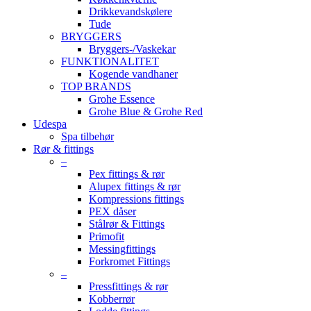
Drikkevandskølere
Tude
BRYGGERS
Bryggers-/Vaskekar
FUNKTIONALITET
Kogende vandhaner
TOP BRANDS
Grohe Essence
Grohe Blue & Grohe Red
Udespa
Spa tilbehør
Rør & fittings
–
Pex fittings & rør
Alupex fittings & rør
Kompressions fittings
PEX dåser
Stålrør & Fittings
Primofit
Messingfittings
Forkromet Fittings
–
Pressfittings & rør
Kobberrør