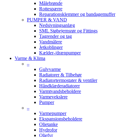
Målebrønde
Rottespærre
Reparationsklemmer og bandagemuffer
PUMPER & VAND
Nedsivningsanlæg
SML Støbejernsrør og Fittings
Tagrender og tag
Vandmålere
Jetkoblinger
Kælder-/drænpumper
Varme & Klima
–
Gulvvarme
Radiatorer & Tilbehør
Radiatortermostater & ventiler
Håndklæderadiatorer
Varmtvandsbeholdere
Varmevekslere
Pumper
–
Varmepumper
Ekspansionsbeholdere
Olietanke
Hydrofor
Oliefyr