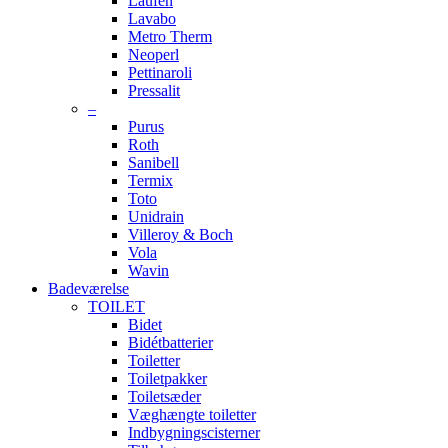
Laufen
Lavabo
Metro Therm
Neoperl
Pettinaroli
Pressalit
–
Purus
Roth
Sanibell
Termix
Toto
Unidrain
Villeroy & Boch
Vola
Wavin
Badeværelse
TOILET
Bidet
Bidétbatterier
Toiletter
Toiletpakker
Toiletsæder
Væghængte toiletter
Indbygningscisterner