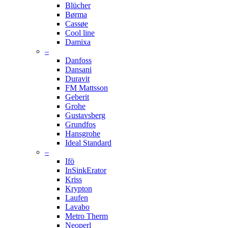
Blücher
Børma
Cassøe
Cool line
Damixa
–
Danfoss
Dansani
Duravit
FM Mattsson
Geberit
Grohe
Gustavsberg
Grundfos
Hansgrohe
Ideal Standard
–
Ifö
InSinkErator
Kriss
Krypton
Laufen
Lavabo
Metro Therm
Neoperl