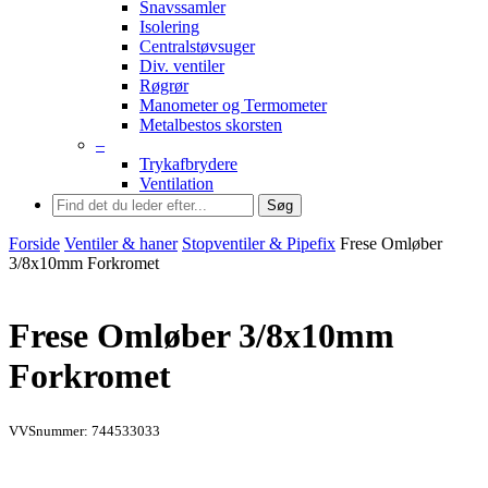
Snavssamler
Isolering
Centralstøvsuger
Div. ventiler
Røgrør
Manometer og Termometer
Metalbestos skorsten
–
Trykafbrydere
Ventilation
Søg
Forside
Ventiler & haner
Stopventiler & Pipefix
Frese Omløber
3/8x10mm Forkromet
Frese Omløber 3/8x10mm
Forkromet
VVSnummer: 744533033