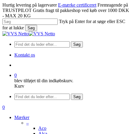
Spring
Hurtig levering på lagervarer
E-mærke certificeret
Fremragende på
til
TRUSTPILOT
Gratis fragt til pakkeshop ved køb over 1000 DKK
hovedindhold
- MAX 20 KG
Tryk på Enter for at søge eller ESC
for at lukke
Søg
Luk
søgning
Søg
Kontakt os
søge
0
blev tilføjet til din indkøbskurv.
Kurv
Menu
Søg
søge
0
Menu
Mærker
–
Aco
Alca