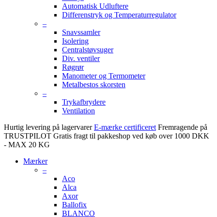
Automatisk Udluftere
Differenstryk og Temperaturregulator
–
Snavssamler
Isolering
Centralstøvsuger
Div. ventiler
Røgrør
Manometer og Termometer
Metalbestos skorsten
–
Trykafbrydere
Ventilation
Hurtig levering på lagervarer
E-mærke certificeret
Fremragende på
TRUSTPILOT
Gratis fragt til pakkeshop ved køb over 1000 DKK
- MAX 20 KG
Mærker
–
Aco
Alca
Axor
Ballofix
BLANCO