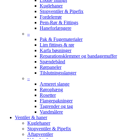
Lodde fittings
Kuglehaner
Stopventiler & Pipefix
Fordelerrør
Pem-Rør & Fittings
Haneforlængere
–
Pak & Fugematerialer
Lim fittings & rør
Karfa bøsninger
Reparationsklemmer og bandagemuffer
Spændebånd
Rørpaneler
Tilslutningsslanger
–
Armeret slange
Rørophæng
Rosetter
Flangepakninger
Tagrender og tag
Vandmålere
Ventiler & haner
Kuglehaner
Stopventiler & Pipefix
Aftapventiler