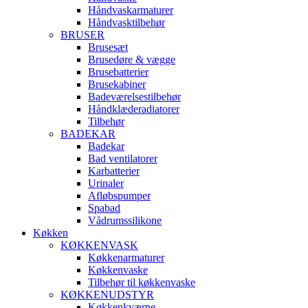
Håndvaskarmaturer
Håndvasktilbehør
BRUSER
Brusesæt
Brusedøre & vægge
Brusebatterier
Brusekabiner
Badeværelsestilbehør
Håndklæderadiatorer
Tilbehør
BADEKAR
Badekar
Bad ventilatorer
Karbatterier
Urinaler
Afløbspumper
Spabad
Vådrumssilikone
Køkken
KØKKENVASK
Køkkenarmaturer
Køkkenvaske
Tilbehør til køkkenvaske
KØKKENUDSTYR
Køkkenkværne