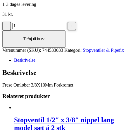
1-3 dages levering
31
kr.
Frese
Omløber
3/8x10mm
Tilføj til kurv
Forkromet
antal
Varenummer (SKU):
744533033
Kategori:
Stopventiler & Pipefix
Beskrivelse
Beskrivelse
Frese Omløber 3/8X10Mm Forkromet
Relateret produkter
Stopventil 1/2″ x 3/8″ nippel lang
model sæt á 2 stk