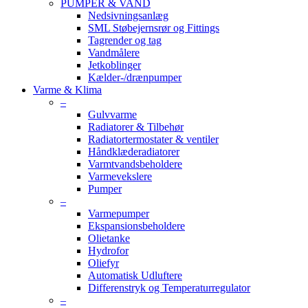
PUMPER & VAND
Nedsivningsanlæg
SML Støbejernsrør og Fittings
Tagrender og tag
Vandmålere
Jetkoblinger
Kælder-/drænpumper
Varme & Klima
–
Gulvvarme
Radiatorer & Tilbehør
Radiatortermostater & ventiler
Håndklæderadiatorer
Varmtvandsbeholdere
Varmevekslere
Pumper
–
Varmepumper
Ekspansionsbeholdere
Olietanke
Hydrofor
Oliefyr
Automatisk Udluftere
Differenstryk og Temperaturregulator
–