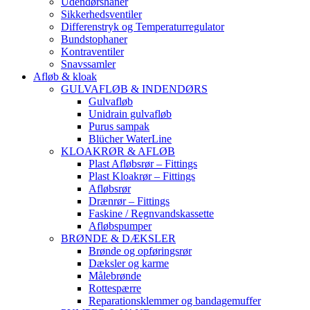
Udendørshaner
Sikkerhedsventiler
Differenstryk og Temperaturregulator
Bundstophaner
Kontraventiler
Snavssamler
Afløb & kloak
GULVAFLØB & INDENDØRS
Gulvafløb
Unidrain gulvafløb
Purus sampak
Blücher WaterLine
KLOAKRØR & AFLØB
Plast Afløbsrør – Fittings
Plast Kloakrør – Fittings
Afløbsrør
Drænrør – Fittings
Faskine / Regnvandskassette
Afløbspumper
BRØNDE & DÆKSLER
Brønde og opføringsrør
Dæksler og karme
Målebrønde
Rottespærre
Reparationsklemmer og bandagemuffer