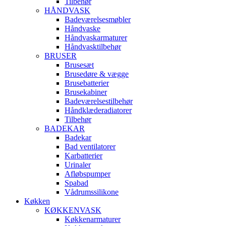
Tilbehør
HÅNDVASK
Badeværelsesmøbler
Håndvaske
Håndvaskarmaturer
Håndvasktilbehør
BRUSER
Brusesæt
Brusedøre & vægge
Brusebatterier
Brusekabiner
Badeværelsestilbehør
Håndklæderadiatorer
Tilbehør
BADEKAR
Badekar
Bad ventilatorer
Karbatterier
Urinaler
Afløbspumper
Spabad
Vådrumssilikone
Køkken
KØKKENVASK
Køkkenarmaturer