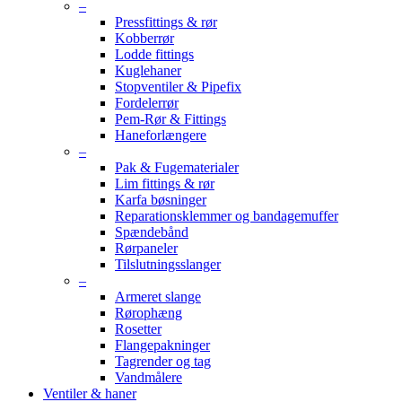
–
Pressfittings & rør
Kobberrør
Lodde fittings
Kuglehaner
Stopventiler & Pipefix
Fordelerrør
Pem-Rør & Fittings
Haneforlængere
–
Pak & Fugematerialer
Lim fittings & rør
Karfa bøsninger
Reparationsklemmer og bandagemuffer
Spændebånd
Rørpaneler
Tilslutningsslanger
–
Armeret slange
Rørophæng
Rosetter
Flangepakninger
Tagrender og tag
Vandmålere
Ventiler & haner