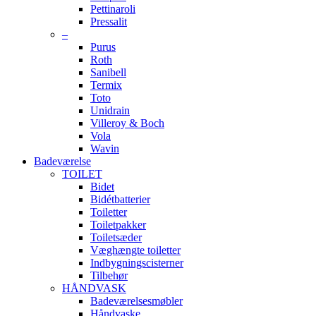
Pettinaroli
Pressalit
–
Purus
Roth
Sanibell
Termix
Toto
Unidrain
Villeroy & Boch
Vola
Wavin
Badeværelse
TOILET
Bidet
Bidétbatterier
Toiletter
Toiletpakker
Toiletsæder
Væghængte toiletter
Indbygningscisterner
Tilbehør
HÅNDVASK
Badeværelsesmøbler
Håndvaske