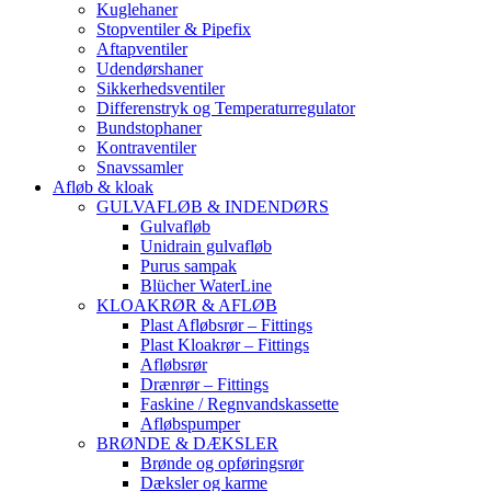
Kuglehaner
Stopventiler & Pipefix
Aftapventiler
Udendørshaner
Sikkerhedsventiler
Differenstryk og Temperaturregulator
Bundstophaner
Kontraventiler
Snavssamler
Afløb & kloak
GULVAFLØB & INDENDØRS
Gulvafløb
Unidrain gulvafløb
Purus sampak
Blücher WaterLine
KLOAKRØR & AFLØB
Plast Afløbsrør – Fittings
Plast Kloakrør – Fittings
Afløbsrør
Drænrør – Fittings
Faskine / Regnvandskassette
Afløbspumper
BRØNDE & DÆKSLER
Brønde og opføringsrør
Dæksler og karme