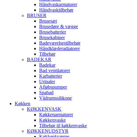
Håndvaskarmaturer
Håndvasktilbehør
BRUSER
Brusesæt
Brusedøre & vægge
Brusebatterier
Brusekabiner
Badeværelsestilbehør
Håndklæderadiatorer
Tilbehør
BADEKAR
Badekar
Bad ventilatorer
Karbatterier
Urinaler
Afløbspumper
Spabad
Vådrumssilikone
Køkken
KØKKENVASK
Køkkenarmaturer
Køkkenvaske
Tilbehør til køkkenvaske
KØKKENUDSTYR
Køkkenkværne