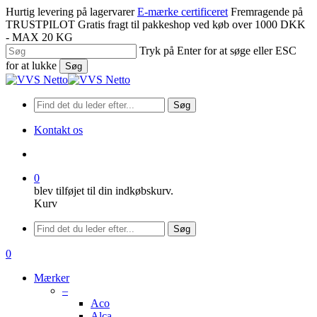
Spring
Hurtig levering på lagervarer
E-mærke certificeret
Fremragende på
til
TRUSTPILOT
Gratis fragt til pakkeshop ved køb over 1000 DKK
hovedindhold
- MAX 20 KG
Tryk på Enter for at søge eller ESC
for at lukke
Søg
Luk
søgning
Søg
Kontakt os
søge
0
blev tilføjet til din indkøbskurv.
Kurv
Menu
Søg
søge
0
Menu
Mærker
–
Aco
Alca