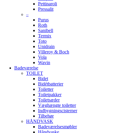
Pettinaroli
Pressalit
–
Purus
Roth
Sanibell
Termix
Toto
Unidrain
Villeroy & Boch
Vola
Wavin
Badeværelse
TOILET
Bidet
Bidétbatterier
Toiletter
Toiletpakker
Toiletsæder
Væghængte toiletter
Indbygningscisterner
Tilbehør
HÅNDVASK
Badeværelsesmøbler
Håndvaske