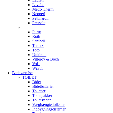
Laufen
Lavabo
Metro Therm
Neoperl
Pettinaroli
Pressalit
–
Purus
Roth
Sanibell
Termix
Toto
Unidrain
Villeroy & Boch
Vola
Wavin
Badeværelse
TOILET
Bidet
Bidétbatterier
Toiletter
Toiletpakker
Toiletsæder
Væghængte toiletter
Indbygningscisterner