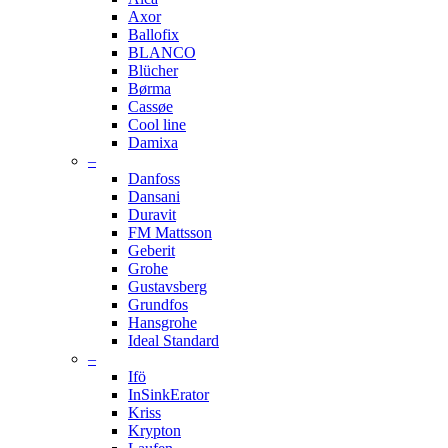
Axor
Ballofix
BLANCO
Blücher
Børma
Cassøe
Cool line
Damixa
–
Danfoss
Dansani
Duravit
FM Mattsson
Geberit
Grohe
Gustavsberg
Grundfos
Hansgrohe
Ideal Standard
–
Ifö
InSinkErator
Kriss
Krypton