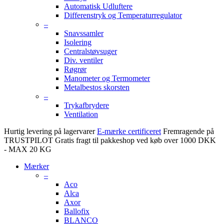
Automatisk Udluftere
Differenstryk og Temperaturregulator
–
Snavssamler
Isolering
Centralstøvsuger
Div. ventiler
Røgrør
Manometer og Termometer
Metalbestos skorsten
–
Trykafbrydere
Ventilation
Hurtig levering på lagervarer
E-mærke certificeret
Fremragende på
TRUSTPILOT
Gratis fragt til pakkeshop ved køb over 1000 DKK
- MAX 20 KG
Mærker
–
Aco
Alca
Axor
Ballofix
BLANCO