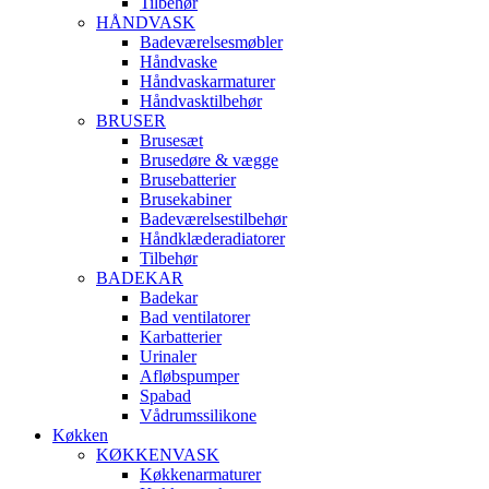
Tilbehør
HÅNDVASK
Badeværelsesmøbler
Håndvaske
Håndvaskarmaturer
Håndvasktilbehør
BRUSER
Brusesæt
Brusedøre & vægge
Brusebatterier
Brusekabiner
Badeværelsestilbehør
Håndklæderadiatorer
Tilbehør
BADEKAR
Badekar
Bad ventilatorer
Karbatterier
Urinaler
Afløbspumper
Spabad
Vådrumssilikone
Køkken
KØKKENVASK
Køkkenarmaturer