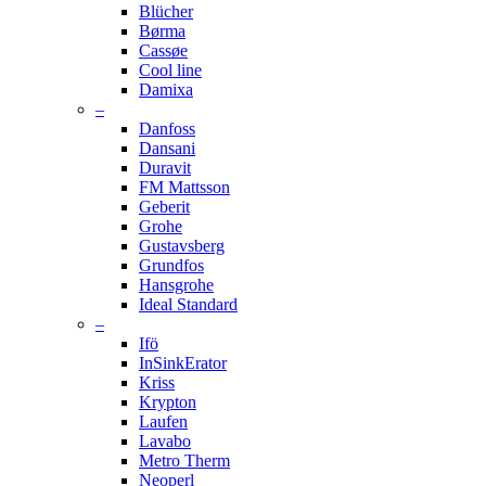
Blücher
Børma
Cassøe
Cool line
Damixa
–
Danfoss
Dansani
Duravit
FM Mattsson
Geberit
Grohe
Gustavsberg
Grundfos
Hansgrohe
Ideal Standard
–
Ifö
InSinkErator
Kriss
Krypton
Laufen
Lavabo
Metro Therm
Neoperl