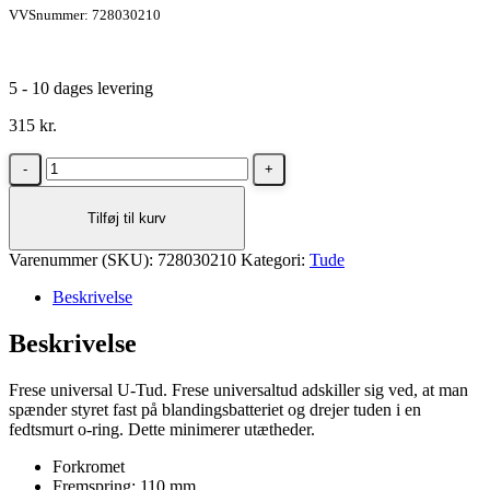
VVSnummer: 728030210
5 - 10 dages levering
315
kr.
Frese
universal
forkromet
Tilføj til kurv
U-
Tud
Varenummer (SKU):
3/4"
728030210
Kategori:
Tude
110
Beskrivelse
mm
antal
Beskrivelse
Frese universal U-Tud. Frese universaltud adskiller sig ved, at man
spænder styret fast på blandingsbatteriet og drejer tuden i en
fedtsmurt o-ring. Dette minimerer utætheder.
Forkromet
Fremspring: 110 mm