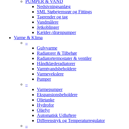
PUMPER & VAND
Nedsivningsanlæg
SML Støbejernsrør og Fittings
Tagrender og tag
Vandmålere
Jetkoblinger
Kælder-/drænpumper
Varme & Klima
–
Gulvvarme
Radiatorer & Tilbehør
Radiatortermostater & ventiler
Håndklæderadiatorer
Varmtvandsbeholdere
Varmevekslere
Pumper
–
Varmepumper
Ekspansionsbeholdere
Olietanke
Hydrofor
Oliefyr
Automatisk Udluftere
Differenstryk og Temperaturregulator
–