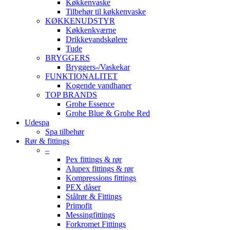
Køkkenvaske
Tilbehør til køkkenvaske
KØKKENUDSTYR
Køkkenkværne
Drikkevandskølere
Tude
BRYGGERS
Bryggers-/Vaskekar
FUNKTIONALITET
Kogende vandhaner
TOP BRANDS
Grohe Essence
Grohe Blue & Grohe Red
Udespa
Spa tilbehør
Rør & fittings
–
Pex fittings & rør
Alupex fittings & rør
Kompressions fittings
PEX dåser
Stålrør & Fittings
Primofit
Messingfittings
Forkromet Fittings