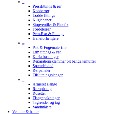
–
Pressfittings & rør
Kobberrør
Lodde fittings
Kuglehaner
Stopventiler & Pipefix
Fordelerrør
Pem-Rør & Fittings
Haneforlængere
–
Pak & Fugematerialer
Lim fittings & rør
Karfa bøsninger
Reparationsklemmer og bandagemuffer
Spændebånd
Rørpaneler
Tilslutningsslanger
–
Armeret slange
Rørophæng
Rosetter
Flangepakninger
Tagrender og tag
Vandmålere
Ventiler & haner