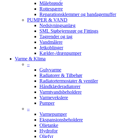
Målebrønde
Rottespærre
Reparationsklemmer og bandagemuffer
PUMPER & VAND
Nedsivningsanlæg
SML Støbejernsrør og Fittings
Tagrender og tag
Vandmålere
Jetkoblinger
Kælder-/drænpumper
Varme & Klima
–
Gulvvarme
Radiatorer & Tilbehør
Radiatortermostater & ventiler
Håndklæderadiatorer
Varmtvandsbeholdere
Varmevekslere
Pumper
–
Varmepumper
Ekspansionsbeholdere
Olietanke
Hydrofor
Oliefyr