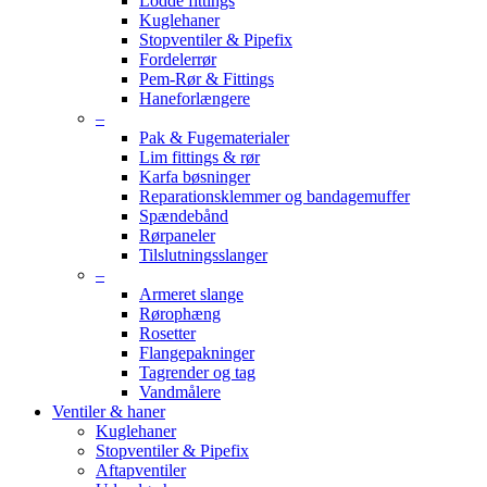
Lodde fittings
Kuglehaner
Stopventiler & Pipefix
Fordelerrør
Pem-Rør & Fittings
Haneforlængere
–
Pak & Fugematerialer
Lim fittings & rør
Karfa bøsninger
Reparationsklemmer og bandagemuffer
Spændebånd
Rørpaneler
Tilslutningsslanger
–
Armeret slange
Rørophæng
Rosetter
Flangepakninger
Tagrender og tag
Vandmålere
Ventiler & haner
Kuglehaner
Stopventiler & Pipefix
Aftapventiler