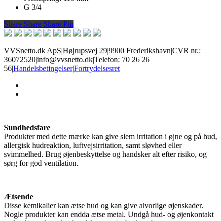
G 3/4
Share
Share
Share
Share
Pin
VVSnetto.dk ApS
|
Højrupsvej 29
|
9900 Frederikshavn
|
CVR nr.:
36072520
|
info@vvsnetto.dk
|
Telefon: 70 26 26
56
|
Handelsbetingelser
|
Fortrydelsesret
facebook
youtube
Sundhedsfare
Produkter med dette mærke kan give slem irritation i øjne og på hud,
allergisk hudreaktion, luftvejsirritation, samt sløvhed eller
svimmelhed. Brug øjenbeskyttelse og handsker alt efter risiko, og
sørg for god ventilation.
Ætsende
Disse kemikalier kan ætse hud og kan give alvorlige øjenskader.
Nogle produkter kan endda ætse metal. Undgå hud- og øjenkontakt