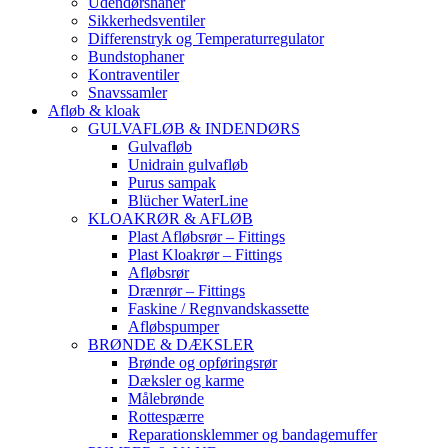
Udendørshaner
Sikkerhedsventiler
Differenstryk og Temperaturregulator
Bundstophaner
Kontraventiler
Snavssamler
Afløb & kloak
GULVAFLØB & INDENDØRS
Gulvafløb
Unidrain gulvafløb
Purus sampak
Blücher WaterLine
KLOAKRØR & AFLØB
Plast Afløbsrør – Fittings
Plast Kloakrør – Fittings
Afløbsrør
Drænrør – Fittings
Faskine / Regnvandskassette
Afløbspumper
BRØNDE & DÆKSLER
Brønde og opføringsrør
Dæksler og karme
Målebrønde
Rottespærre
Reparationsklemmer og bandagemuffer