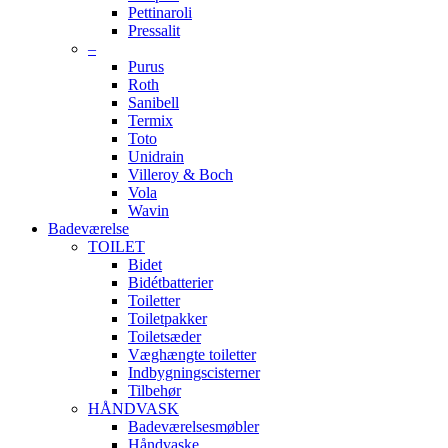
Pettinaroli
Pressalit
–
Purus
Roth
Sanibell
Termix
Toto
Unidrain
Villeroy & Boch
Vola
Wavin
Badeværelse
TOILET
Bidet
Bidétbatterier
Toiletter
Toiletpakker
Toiletsæder
Væghængte toiletter
Indbygningscisterner
Tilbehør
HÅNDVASK
Badeværelsesmøbler
Håndvaske