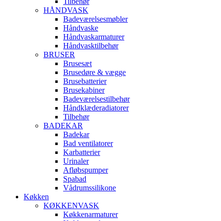
Tilbehør
HÅNDVASK
Badeværelsesmøbler
Håndvaske
Håndvaskarmaturer
Håndvasktilbehør
BRUSER
Brusesæt
Brusedøre & vægge
Brusebatterier
Brusekabiner
Badeværelsestilbehør
Håndklæderadiatorer
Tilbehør
BADEKAR
Badekar
Bad ventilatorer
Karbatterier
Urinaler
Afløbspumper
Spabad
Vådrumssilikone
Køkken
KØKKENVASK
Køkkenarmaturer