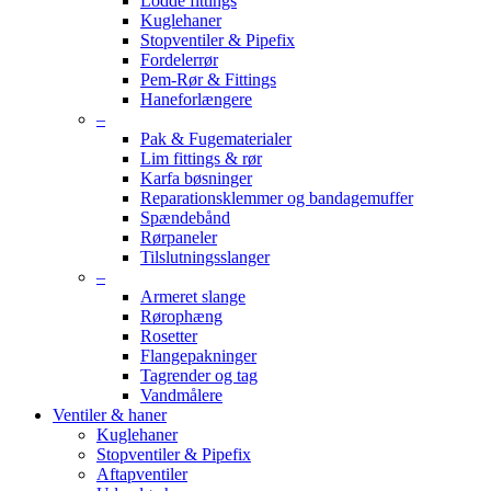
Lodde fittings
Kuglehaner
Stopventiler & Pipefix
Fordelerrør
Pem-Rør & Fittings
Haneforlængere
–
Pak & Fugematerialer
Lim fittings & rør
Karfa bøsninger
Reparationsklemmer og bandagemuffer
Spændebånd
Rørpaneler
Tilslutningsslanger
–
Armeret slange
Rørophæng
Rosetter
Flangepakninger
Tagrender og tag
Vandmålere
Ventiler & haner
Kuglehaner
Stopventiler & Pipefix
Aftapventiler