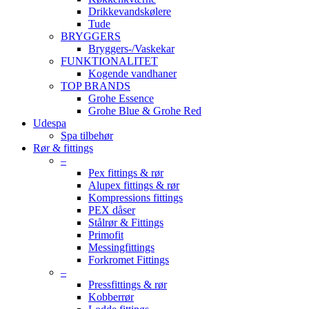
Drikkevandskølere
Tude
BRYGGERS
Bryggers-/Vaskekar
FUNKTIONALITET
Kogende vandhaner
TOP BRANDS
Grohe Essence
Grohe Blue & Grohe Red
Udespa
Spa tilbehør
Rør & fittings
–
Pex fittings & rør
Alupex fittings & rør
Kompressions fittings
PEX dåser
Stålrør & Fittings
Primofit
Messingfittings
Forkromet Fittings
–
Pressfittings & rør
Kobberrør