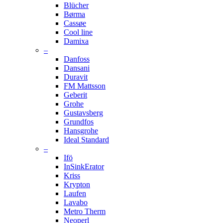
Blücher
Børma
Cassøe
Cool line
Damixa
–
Danfoss
Dansani
Duravit
FM Mattsson
Geberit
Grohe
Gustavsberg
Grundfos
Hansgrohe
Ideal Standard
–
Ifö
InSinkErator
Kriss
Krypton
Laufen
Lavabo
Metro Therm
Neoperl