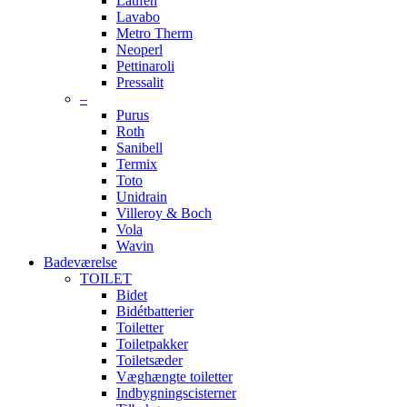
Laufen
Lavabo
Metro Therm
Neoperl
Pettinaroli
Pressalit
–
Purus
Roth
Sanibell
Termix
Toto
Unidrain
Villeroy & Boch
Vola
Wavin
Badeværelse
TOILET
Bidet
Bidétbatterier
Toiletter
Toiletpakker
Toiletsæder
Væghængte toiletter
Indbygningscisterner