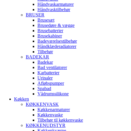
Håndvaskarmaturer
Håndvasktilbehør
BRUSER
Brusesæt
Brusedøre & vægge
Brusebatterier
Brusekabiner
Badeværelsestilbehør
Håndklæderadiatorer
Tilbehør
BADEKAR
Badekar
Bad ventilatorer
Karbatterier
Urinaler
Afløbspumper
Spabad
Vådrumssilikone
Køkken
KØKKENVASK
Køkkenarmaturer
Køkkenvaske
Tilbehør til køkkenvaske
KØKKENUDSTYR
Køkkenkværne