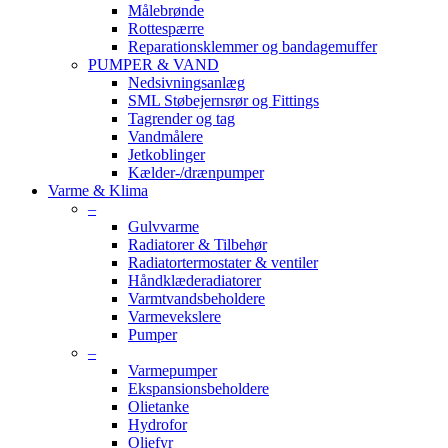
Målebrønde
Rottespærre
Reparationsklemmer og bandagemuffer
PUMPER & VAND
Nedsivningsanlæg
SML Støbejernsrør og Fittings
Tagrender og tag
Vandmålere
Jetkoblinger
Kælder-/drænpumper
Varme & Klima
–
Gulvvarme
Radiatorer & Tilbehør
Radiatortermostater & ventiler
Håndklæderadiatorer
Varmtvandsbeholdere
Varmevekslere
Pumper
–
Varmepumper
Ekspansionsbeholdere
Olietanke
Hydrofor
Oliefyr