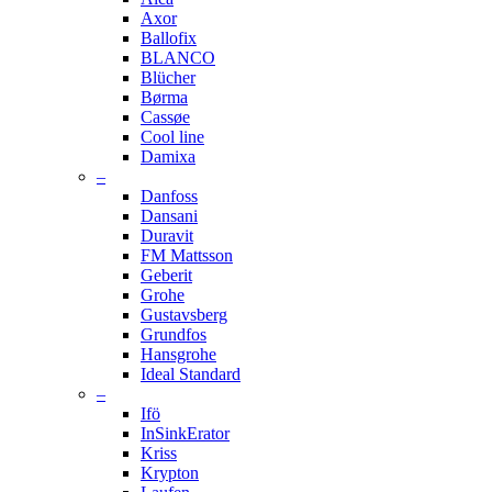
Axor
Ballofix
BLANCO
Blücher
Børma
Cassøe
Cool line
Damixa
–
Danfoss
Dansani
Duravit
FM Mattsson
Geberit
Grohe
Gustavsberg
Grundfos
Hansgrohe
Ideal Standard
–
Ifö
InSinkErator
Kriss
Krypton