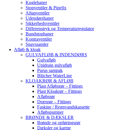
Kuglehaner
Stopventiler & Pipefix
Aftapventiler
Udendørshaner
Sikkerhedsventiler
Differenstryk og Temperaturregulator
Bundstophaner
Kontraventiler
Snavssamler
Afløb & kloak
GULVAFLØB & INDENDØRS
Gulvafløb
Unidrain gulvafløb
Purus sampak
Blücher WaterLine
KLOAKRØR & AFLØB
Plast Afløbsrør – Fittings
Plast Kloakrør – Fittings
Afløbsrør
Drænrør – Fittings
Faskine / Regnvandskassette
Afløbspumper
BRØNDE & DÆKSLER
Brønde og opføringsrør
Dæksler og karme