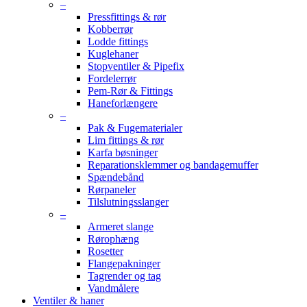
–
Pressfittings & rør
Kobberrør
Lodde fittings
Kuglehaner
Stopventiler & Pipefix
Fordelerrør
Pem-Rør & Fittings
Haneforlængere
–
Pak & Fugematerialer
Lim fittings & rør
Karfa bøsninger
Reparationsklemmer og bandagemuffer
Spændebånd
Rørpaneler
Tilslutningsslanger
–
Armeret slange
Rørophæng
Rosetter
Flangepakninger
Tagrender og tag
Vandmålere
Ventiler & haner