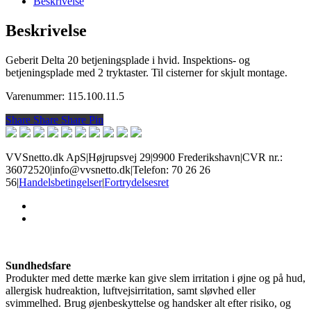
Beskrivelse
Beskrivelse
Geberit Delta 20 betjeningsplade i hvid. Inspektions- og
betjeningsplade med 2 tryktaster. Til cisterner for skjult montage.
Varenummer: 115.100.11.5
Share
Share
Share
Share
Pin
VVSnetto.dk ApS
|
Højrupsvej 29
|
9900 Frederikshavn
|
CVR nr.:
36072520
|
info@vvsnetto.dk
|
Telefon: 70 26 26
56
|
Handelsbetingelser
|
Fortrydelsesret
facebook
youtube
Sundhedsfare
Produkter med dette mærke kan give slem irritation i øjne og på hud,
allergisk hudreaktion, luftvejsirritation, samt sløvhed eller
svimmelhed. Brug øjenbeskyttelse og handsker alt efter risiko, og