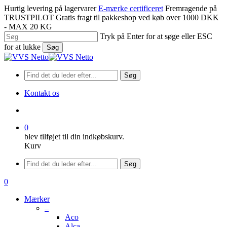
Spring
Hurtig levering på lagervarer
E-mærke certificeret
Fremragende på
til
TRUSTPILOT
Gratis fragt til pakkeshop ved køb over 1000 DKK
hovedindhold
- MAX 20 KG
Tryk på Enter for at søge eller ESC
for at lukke
Søg
Luk
søgning
Søg
Kontakt os
søge
0
blev tilføjet til din indkøbskurv.
Kurv
Menu
Søg
søge
0
Menu
Mærker
–
Aco
Alca