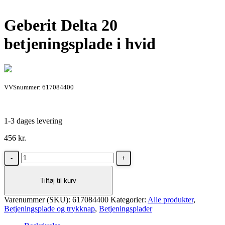
Geberit Delta 20
betjeningsplade i hvid
VVSnummer: 617084400
1-3 dages levering
456
kr.
Geberit
Delta
20
Tilføj til kurv
betjeningsplade
i
Varenummer (SKU):
hvid
617084400
Kategorier:
Alle produkter
,
Betjeningsplade og trykknap
antal
,
Betjeningsplader