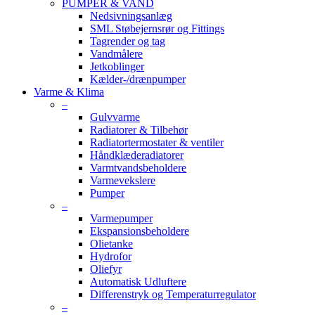
PUMPER & VAND
Nedsivningsanlæg
SML Støbejernsrør og Fittings
Tagrender og tag
Vandmålere
Jetkoblinger
Kælder-/drænpumper
Varme & Klima
–
Gulvvarme
Radiatorer & Tilbehør
Radiatortermostater & ventiler
Håndklæderadiatorer
Varmtvandsbeholdere
Varmevekslere
Pumper
–
Varmepumper
Ekspansionsbeholdere
Olietanke
Hydrofor
Oliefyr
Automatisk Udluftere
Differenstryk og Temperaturregulator
–