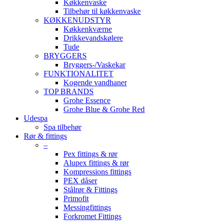
Køkkenvaske
Tilbehør til køkkenvaske
KØKKENUDSTYR
Køkkenkværne
Drikkevandskølere
Tude
BRYGGERS
Bryggers-/Vaskekar
FUNKTIONALITET
Kogende vandhaner
TOP BRANDS
Grohe Essence
Grohe Blue & Grohe Red
Udespa
Spa tilbehør
Rør & fittings
–
Pex fittings & rør
Alupex fittings & rør
Kompressions fittings
PEX dåser
Stålrør & Fittings
Primofit
Messingfittings
Forkromet Fittings