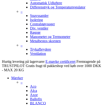
Automatisk Udluftere
Differenstryk og Temperaturregulator
–
Snavssamler
Isolering
Centralstøvsuger
Div. ventiler
Røgrør
Manometer og Termometer
Metalbestos skorsten
–
Trykafbrydere
Ventilation
Hurtig levering på lagervarer
E-mærke certificeret
Fremragende på
TRUSTPILOT
Gratis fragt til pakkeshop ved køb over 1000 DKK
- MAX 20 KG
Mærker
–
Aco
Alca
Axor
Ballofix
BLANCO