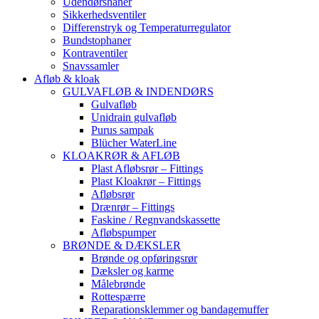
Udendørshaner
Sikkerhedsventiler
Differenstryk og Temperaturregulator
Bundstophaner
Kontraventiler
Snavssamler
Afløb & kloak
GULVAFLØB & INDENDØRS
Gulvafløb
Unidrain gulvafløb
Purus sampak
Blücher WaterLine
KLOAKRØR & AFLØB
Plast Afløbsrør – Fittings
Plast Kloakrør – Fittings
Afløbsrør
Drænrør – Fittings
Faskine / Regnvandskassette
Afløbspumper
BRØNDE & DÆKSLER
Brønde og opføringsrør
Dæksler og karme
Målebrønde
Rottespærre
Reparationsklemmer og bandagemuffer