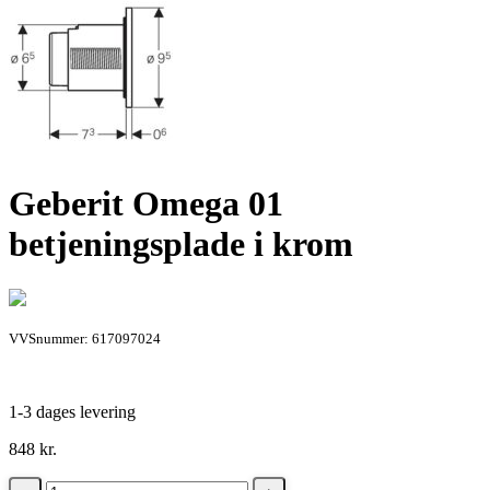
Geberit Omega 01
betjeningsplade i krom
VVSnummer: 617097024
1-3 dages levering
848
kr.
Geberit