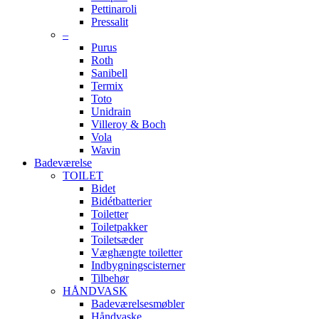
Pettinaroli
Pressalit
–
Purus
Roth
Sanibell
Termix
Toto
Unidrain
Villeroy & Boch
Vola
Wavin
Badeværelse
TOILET
Bidet
Bidétbatterier
Toiletter
Toiletpakker
Toiletsæder
Væghængte toiletter
Indbygningscisterner
Tilbehør
HÅNDVASK
Badeværelsesmøbler
Håndvaske