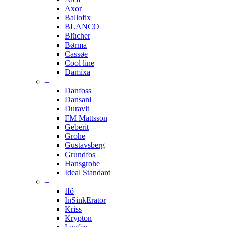
Axor
Ballofix
BLANCO
Blücher
Børma
Cassøe
Cool line
Damixa
–
Danfoss
Dansani
Duravit
FM Mattsson
Geberit
Grohe
Gustavsberg
Grundfos
Hansgrohe
Ideal Standard
–
Ifö
InSinkErator
Kriss
Krypton