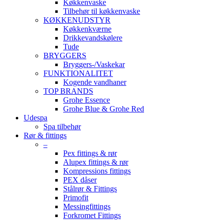
Køkkenvaske
Tilbehør til køkkenvaske
KØKKENUDSTYR
Køkkenkværne
Drikkevandskølere
Tude
BRYGGERS
Bryggers-/Vaskekar
FUNKTIONALITET
Kogende vandhaner
TOP BRANDS
Grohe Essence
Grohe Blue & Grohe Red
Udespa
Spa tilbehør
Rør & fittings
–
Pex fittings & rør
Alupex fittings & rør
Kompressions fittings
PEX dåser
Stålrør & Fittings
Primofit
Messingfittings
Forkromet Fittings