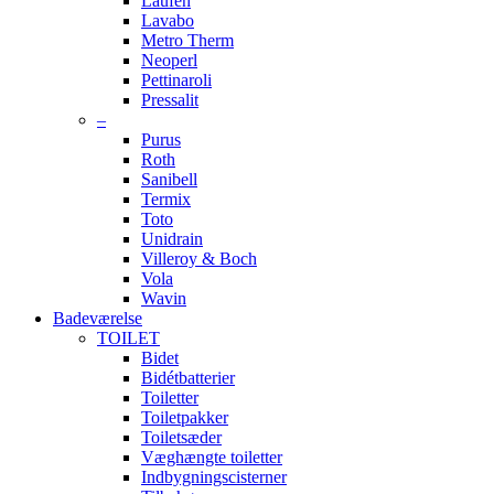
Laufen
Lavabo
Metro Therm
Neoperl
Pettinaroli
Pressalit
–
Purus
Roth
Sanibell
Termix
Toto
Unidrain
Villeroy & Boch
Vola
Wavin
Badeværelse
TOILET
Bidet
Bidétbatterier
Toiletter
Toiletpakker
Toiletsæder
Væghængte toiletter
Indbygningscisterner