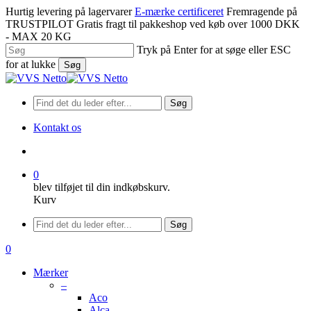
Spring
Hurtig levering på lagervarer
E-mærke certificeret
Fremragende på
til
TRUSTPILOT
Gratis fragt til pakkeshop ved køb over 1000 DKK
hovedindhold
- MAX 20 KG
Tryk på Enter for at søge eller ESC
for at lukke
Søg
Luk
søgning
Søg
Kontakt os
søge
0
blev tilføjet til din indkøbskurv.
Kurv
Menu
Søg
søge
0
Menu
Mærker
–
Aco
Alca