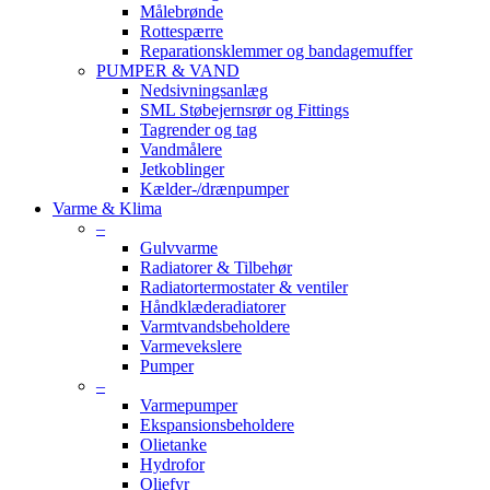
Målebrønde
Rottespærre
Reparationsklemmer og bandagemuffer
PUMPER & VAND
Nedsivningsanlæg
SML Støbejernsrør og Fittings
Tagrender og tag
Vandmålere
Jetkoblinger
Kælder-/drænpumper
Varme & Klima
–
Gulvvarme
Radiatorer & Tilbehør
Radiatortermostater & ventiler
Håndklæderadiatorer
Varmtvandsbeholdere
Varmevekslere
Pumper
–
Varmepumper
Ekspansionsbeholdere
Olietanke
Hydrofor
Oliefyr