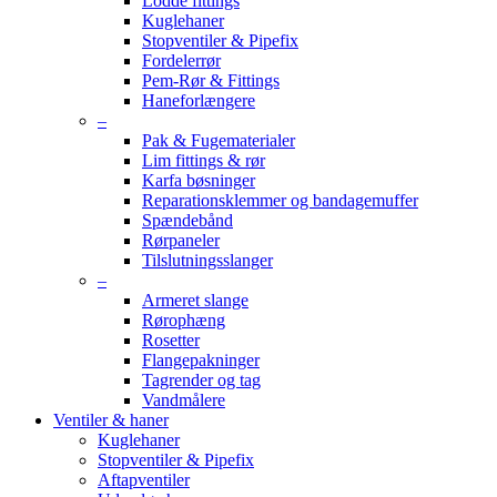
Lodde fittings
Kuglehaner
Stopventiler & Pipefix
Fordelerrør
Pem-Rør & Fittings
Haneforlængere
–
Pak & Fugematerialer
Lim fittings & rør
Karfa bøsninger
Reparationsklemmer og bandagemuffer
Spændebånd
Rørpaneler
Tilslutningsslanger
–
Armeret slange
Rørophæng
Rosetter
Flangepakninger
Tagrender og tag
Vandmålere
Ventiler & haner
Kuglehaner
Stopventiler & Pipefix
Aftapventiler