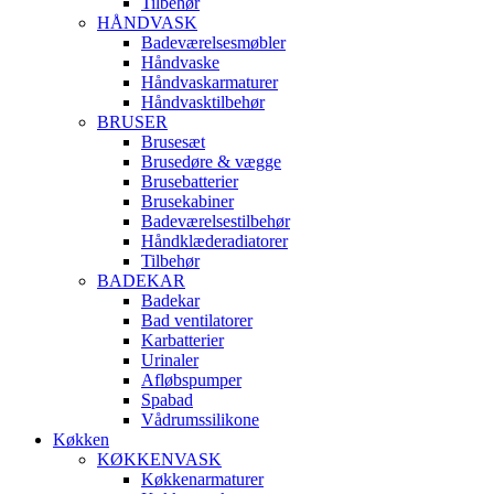
Tilbehør
HÅNDVASK
Badeværelsesmøbler
Håndvaske
Håndvaskarmaturer
Håndvasktilbehør
BRUSER
Brusesæt
Brusedøre & vægge
Brusebatterier
Brusekabiner
Badeværelsestilbehør
Håndklæderadiatorer
Tilbehør
BADEKAR
Badekar
Bad ventilatorer
Karbatterier
Urinaler
Afløbspumper
Spabad
Vådrumssilikone
Køkken
KØKKENVASK
Køkkenarmaturer