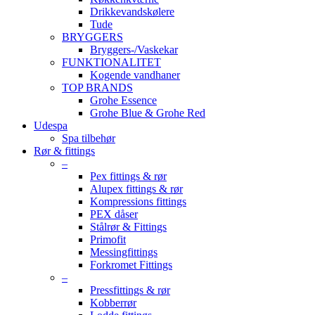
Drikkevandskølere
Tude
BRYGGERS
Bryggers-/Vaskekar
FUNKTIONALITET
Kogende vandhaner
TOP BRANDS
Grohe Essence
Grohe Blue & Grohe Red
Udespa
Spa tilbehør
Rør & fittings
–
Pex fittings & rør
Alupex fittings & rør
Kompressions fittings
PEX dåser
Stålrør & Fittings
Primofit
Messingfittings
Forkromet Fittings
–
Pressfittings & rør
Kobberrør