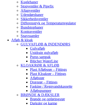
Kuglehaner
Stopventiler & Pipefix
Aftapventiler
Udendørshaner
Sikkerhedsventiler
Differenstryk og Temperaturregulator
Bundstophaner
Kontraventiler
Snavssamler
Afløb & kloak
GULVAFLØB & INDENDØRS
Gulvafløb
Unidrain gulvafløb
Purus sampak
Blücher WaterLine
KLOAKRØR & AFLØB
Plast Afløbsrør – Fittings
Plast Kloakrør – Fittings
Afløbsrør
Drænrør – Fittings
Faskine / Regnvandskassette
Afløbspumper
BRØNDE & DÆKSLER
Brønde og opføringsrør
Dæksler og karme