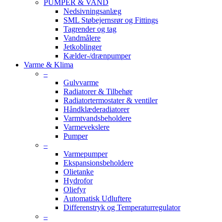
PUMPER & VAND
Nedsivningsanlæg
SML Støbejernsrør og Fittings
Tagrender og tag
Vandmålere
Jetkoblinger
Kælder-/drænpumper
Varme & Klima
–
Gulvvarme
Radiatorer & Tilbehør
Radiatortermostater & ventiler
Håndklæderadiatorer
Varmtvandsbeholdere
Varmevekslere
Pumper
–
Varmepumper
Ekspansionsbeholdere
Olietanke
Hydrofor
Oliefyr
Automatisk Udluftere
Differenstryk og Temperaturregulator
–