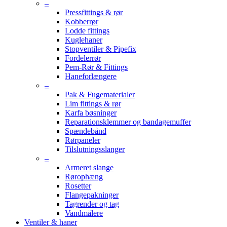
–
Pressfittings & rør
Kobberrør
Lodde fittings
Kuglehaner
Stopventiler & Pipefix
Fordelerrør
Pem-Rør & Fittings
Haneforlængere
–
Pak & Fugematerialer
Lim fittings & rør
Karfa bøsninger
Reparationsklemmer og bandagemuffer
Spændebånd
Rørpaneler
Tilslutningsslanger
–
Armeret slange
Rørophæng
Rosetter
Flangepakninger
Tagrender og tag
Vandmålere
Ventiler & haner