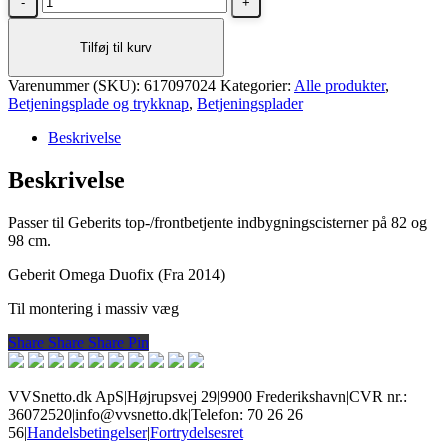
Omega
01
Tilføj til kurv
betjeningsplade
i
Varenummer (SKU):
krom
617097024
Kategorier:
Alle produkter
,
Betjeningsplade og trykknap
antal
,
Betjeningsplader
Beskrivelse
Beskrivelse
Passer til Geberits top-/frontbetjente indbygningscisterner på 82 og
98 cm.
Geberit Omega Duofix (Fra 2014)
Til montering i massiv væg
Share
Share
Share
Share
Pin
VVSnetto.dk ApS
|
Højrupsvej 29
|
9900 Frederikshavn
|
CVR nr.:
36072520
|
info@vvsnetto.dk
|
Telefon: 70 26 26
56
|
Handelsbetingelser
|
Fortrydelsesret