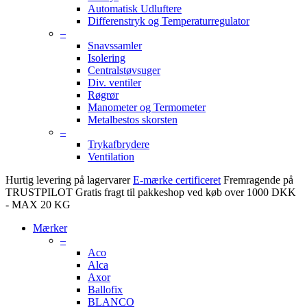
Automatisk Udluftere
Differenstryk og Temperaturregulator
–
Snavssamler
Isolering
Centralstøvsuger
Div. ventiler
Røgrør
Manometer og Termometer
Metalbestos skorsten
–
Trykafbrydere
Ventilation
Hurtig levering på lagervarer
E-mærke certificeret
Fremragende på
TRUSTPILOT
Gratis fragt til pakkeshop ved køb over 1000 DKK
- MAX 20 KG
Mærker
–
Aco
Alca
Axor
Ballofix
BLANCO