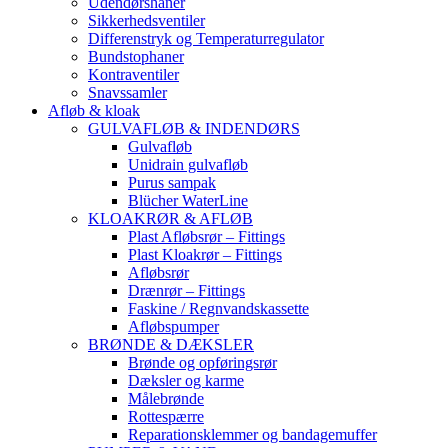
Udendørshaner
Sikkerhedsventiler
Differenstryk og Temperaturregulator
Bundstophaner
Kontraventiler
Snavssamler
Afløb & kloak
GULVAFLØB & INDENDØRS
Gulvafløb
Unidrain gulvafløb
Purus sampak
Blücher WaterLine
KLOAKRØR & AFLØB
Plast Afløbsrør – Fittings
Plast Kloakrør – Fittings
Afløbsrør
Drænrør – Fittings
Faskine / Regnvandskassette
Afløbspumper
BRØNDE & DÆKSLER
Brønde og opføringsrør
Dæksler og karme
Målebrønde
Rottespærre
Reparationsklemmer og bandagemuffer