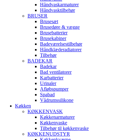
Håndvaskarmaturer
Håndvasktilbehør
BRUSER
Brusesæt
Brusedøre & vægge
Brusebatterier
Brusekabiner
Badeværelsestilbehør
Håndklæderadiatorer
Tilbehør
BADEKAR
Badekar
Bad ventilatorer
Karbatterier
Urinaler
Afløbspumper
Spabad
Vådrumssilikone
Køkken
KØKKENVASK
Køkkenarmaturer
Køkkenvaske
Tilbehør til køkkenvaske
KØKKENUDSTYR
Køkkenkværne