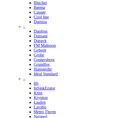
Blücher
Børma
Cassøe
Cool line
Damixa
–
Danfoss
Dansani
Duravit
FM Mattsson
Geberit
Grohe
Gustavsberg
Grundfos
Hansgrohe
Ideal Standard
–
Ifö
InSinkErator
Kriss
Krypton
Laufen
Lavabo
Metro Therm
Neoperl