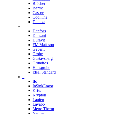
Blücher
Børma
Cassøe
Cool line
Damixa
–
Danfoss
Dansani
Duravit
FM Mattsson
Geberit
Grohe
Gustavsberg
Grundfos
Hansgrohe
Ideal Standard
–
Ifö
InSinkErator
Kriss
Krypton
Laufen
Lavabo
Metro Therm
Neoperl