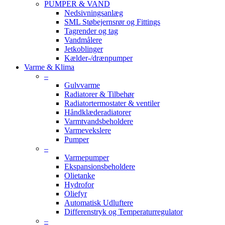
PUMPER & VAND
Nedsivningsanlæg
SML Støbejernsrør og Fittings
Tagrender og tag
Vandmålere
Jetkoblinger
Kælder-/drænpumper
Varme & Klima
–
Gulvvarme
Radiatorer & Tilbehør
Radiatortermostater & ventiler
Håndklæderadiatorer
Varmtvandsbeholdere
Varmevekslere
Pumper
–
Varmepumper
Ekspansionsbeholdere
Olietanke
Hydrofor
Oliefyr
Automatisk Udluftere
Differenstryk og Temperaturregulator
–