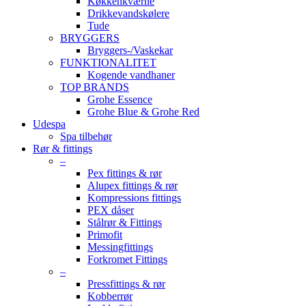
Køkkenkværne
Drikkevandskølere
Tude
BRYGGERS
Bryggers-/Vaskekar
FUNKTIONALITET
Kogende vandhaner
TOP BRANDS
Grohe Essence
Grohe Blue & Grohe Red
Udespa
Spa tilbehør
Rør & fittings
–
Pex fittings & rør
Alupex fittings & rør
Kompressions fittings
PEX dåser
Stålrør & Fittings
Primofit
Messingfittings
Forkromet Fittings
–
Pressfittings & rør
Kobberrør