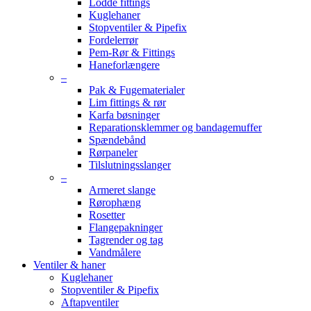
Lodde fittings
Kuglehaner
Stopventiler & Pipefix
Fordelerrør
Pem-Rør & Fittings
Haneforlængere
–
Pak & Fugematerialer
Lim fittings & rør
Karfa bøsninger
Reparationsklemmer og bandagemuffer
Spændebånd
Rørpaneler
Tilslutningsslanger
–
Armeret slange
Rørophæng
Rosetter
Flangepakninger
Tagrender og tag
Vandmålere
Ventiler & haner
Kuglehaner
Stopventiler & Pipefix
Aftapventiler