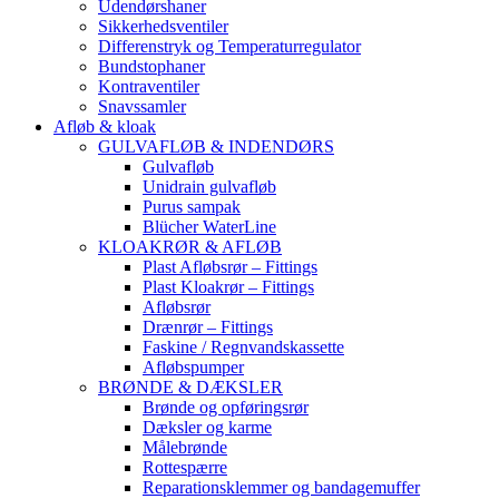
Udendørshaner
Sikkerhedsventiler
Differenstryk og Temperaturregulator
Bundstophaner
Kontraventiler
Snavssamler
Afløb & kloak
GULVAFLØB & INDENDØRS
Gulvafløb
Unidrain gulvafløb
Purus sampak
Blücher WaterLine
KLOAKRØR & AFLØB
Plast Afløbsrør – Fittings
Plast Kloakrør – Fittings
Afløbsrør
Drænrør – Fittings
Faskine / Regnvandskassette
Afløbspumper
BRØNDE & DÆKSLER
Brønde og opføringsrør
Dæksler og karme
Målebrønde
Rottespærre
Reparationsklemmer og bandagemuffer