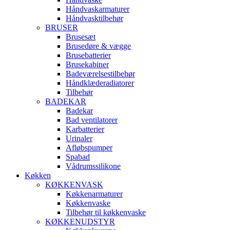
Håndvaskarmaturer
Håndvasktilbehør
BRUSER
Brusesæt
Brusedøre & vægge
Brusebatterier
Brusekabiner
Badeværelsestilbehør
Håndklæderadiatorer
Tilbehør
BADEKAR
Badekar
Bad ventilatorer
Karbatterier
Urinaler
Afløbspumper
Spabad
Vådrumssilikone
Køkken
KØKKENVASK
Køkkenarmaturer
Køkkenvaske
Tilbehør til køkkenvaske
KØKKENUDSTYR