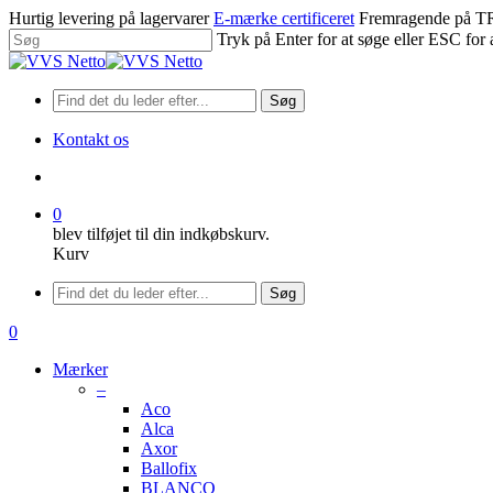
Spring
Hurtig levering på lagervarer
E-mærke certificeret
Fremragende på
til
Tryk på Enter for at søge eller ESC for 
hovedindhold
Luk
søgning
Søg
Kontakt os
søge
0
blev tilføjet til din indkøbskurv.
Kurv
Menu
Søg
søge
0
Menu
Mærker
–
Aco
Alca
Axor
Ballofix
BLANCO