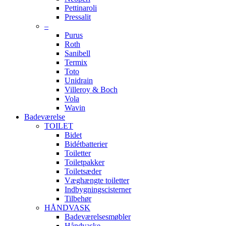
Pettinaroli
Pressalit
–
Purus
Roth
Sanibell
Termix
Toto
Unidrain
Villeroy & Boch
Vola
Wavin
Badeværelse
TOILET
Bidet
Bidétbatterier
Toiletter
Toiletpakker
Toiletsæder
Væghængte toiletter
Indbygningscisterner
Tilbehør
HÅNDVASK
Badeværelsesmøbler
Håndvaske