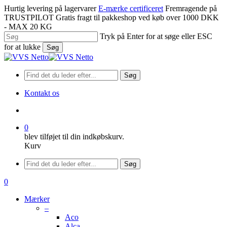
Spring
Hurtig levering på lagervarer
E-mærke certificeret
Fremragende på
til
TRUSTPILOT
Gratis fragt til pakkeshop ved køb over 1000 DKK
hovedindhold
- MAX 20 KG
Tryk på Enter for at søge eller ESC
for at lukke
Søg
Luk
søgning
Søg
Kontakt os
søge
0
blev tilføjet til din indkøbskurv.
Kurv
Menu
Søg
søge
0
Menu
Mærker
–
Aco
Alca