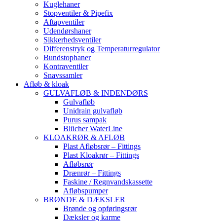
Kuglehaner
Stopventiler & Pipefix
Aftapventiler
Udendørshaner
Sikkerhedsventiler
Differenstryk og Temperaturregulator
Bundstophaner
Kontraventiler
Snavssamler
Afløb & kloak
GULVAFLØB & INDENDØRS
Gulvafløb
Unidrain gulvafløb
Purus sampak
Blücher WaterLine
KLOAKRØR & AFLØB
Plast Afløbsrør – Fittings
Plast Kloakrør – Fittings
Afløbsrør
Drænrør – Fittings
Faskine / Regnvandskassette
Afløbspumper
BRØNDE & DÆKSLER
Brønde og opføringsrør
Dæksler og karme