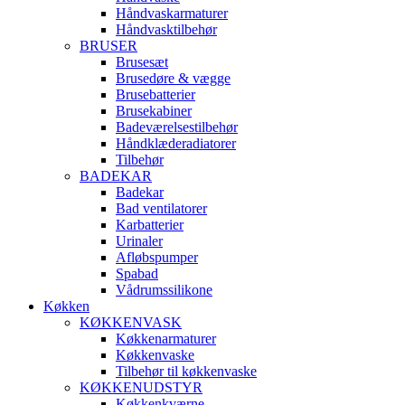
Håndvaskarmaturer
Håndvasktilbehør
BRUSER
Brusesæt
Brusedøre & vægge
Brusebatterier
Brusekabiner
Badeværelsestilbehør
Håndklæderadiatorer
Tilbehør
BADEKAR
Badekar
Bad ventilatorer
Karbatterier
Urinaler
Afløbspumper
Spabad
Vådrumssilikone
Køkken
KØKKENVASK
Køkkenarmaturer
Køkkenvaske
Tilbehør til køkkenvaske
KØKKENUDSTYR
Køkkenkværne