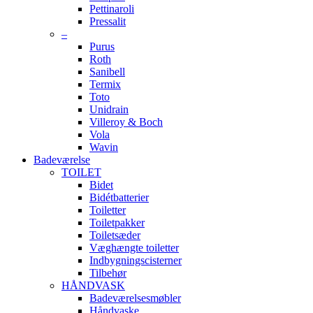
Pettinaroli
Pressalit
–
Purus
Roth
Sanibell
Termix
Toto
Unidrain
Villeroy & Boch
Vola
Wavin
Badeværelse
TOILET
Bidet
Bidétbatterier
Toiletter
Toiletpakker
Toiletsæder
Væghængte toiletter
Indbygningscisterner
Tilbehør
HÅNDVASK
Badeværelsesmøbler
Håndvaske