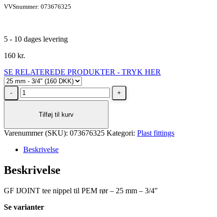
VVSnummer: 073676325
5 - 10 dages levering
160
kr.
SE RELATEREDE PRODUKTER - TRYK HER
GF
IJOINT
tee
Tilføj til kurv
nippel
til
Varenummer (SKU):
PEM
073676325
Kategori:
Plast fittings
rør
Beskrivelse
–
25
Beskrivelse
mm
-
3/4"
GF IJOINT tee nippel til PEM rør – 25 mm – 3/4″
antal
Se varianter