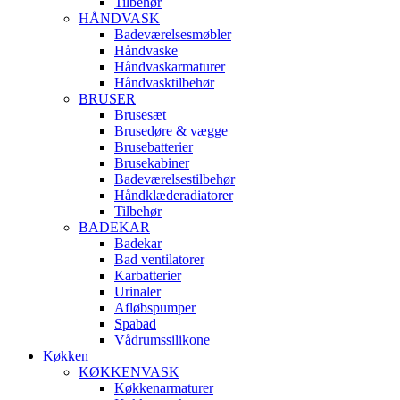
Tilbehør
HÅNDVASK
Badeværelsesmøbler
Håndvaske
Håndvaskarmaturer
Håndvasktilbehør
BRUSER
Brusesæt
Brusedøre & vægge
Brusebatterier
Brusekabiner
Badeværelsestilbehør
Håndklæderadiatorer
Tilbehør
BADEKAR
Badekar
Bad ventilatorer
Karbatterier
Urinaler
Afløbspumper
Spabad
Vådrumssilikone
Køkken
KØKKENVASK
Køkkenarmaturer