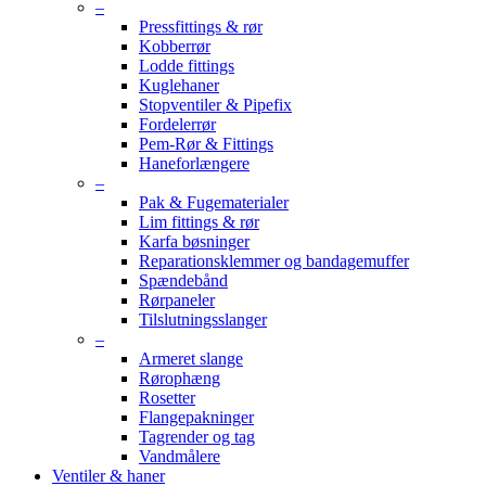
–
Pressfittings & rør
Kobberrør
Lodde fittings
Kuglehaner
Stopventiler & Pipefix
Fordelerrør
Pem-Rør & Fittings
Haneforlængere
–
Pak & Fugematerialer
Lim fittings & rør
Karfa bøsninger
Reparationsklemmer og bandagemuffer
Spændebånd
Rørpaneler
Tilslutningsslanger
–
Armeret slange
Rørophæng
Rosetter
Flangepakninger
Tagrender og tag
Vandmålere
Ventiler & haner