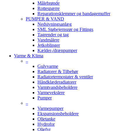
Målebrønde
Rottespærre
Reparationsklemmer og bandagemuffer
PUMPER & VAND
Nedsivningsanlæg
SML Støbejernsrør og Fittings
Tagrender og tag
Vandmålere
Jetkoblinger
Kælder-/drænpumper
Varme & Klima
–
Gulvvarme
Radiatorer & Tilbehør
Radiatortermostater & ventiler
Håndklæderadiatorer
Varmtvandsbeholdere
Varmevekslere
Pumper
–
Varmepumper
Ekspansionsbeholdere
Olietanke
Hydrofor
Oliefyr