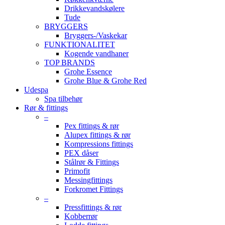
Drikkevandskølere
Tude
BRYGGERS
Bryggers-/Vaskekar
FUNKTIONALITET
Kogende vandhaner
TOP BRANDS
Grohe Essence
Grohe Blue & Grohe Red
Udespa
Spa tilbehør
Rør & fittings
–
Pex fittings & rør
Alupex fittings & rør
Kompressions fittings
PEX dåser
Stålrør & Fittings
Primofit
Messingfittings
Forkromet Fittings
–
Pressfittings & rør
Kobberrør