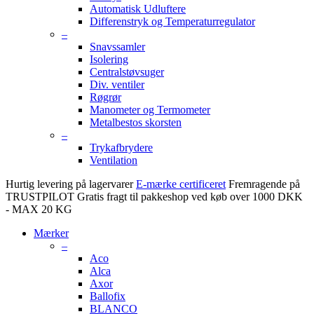
Automatisk Udluftere
Differenstryk og Temperaturregulator
–
Snavssamler
Isolering
Centralstøvsuger
Div. ventiler
Røgrør
Manometer og Termometer
Metalbestos skorsten
–
Trykafbrydere
Ventilation
Hurtig levering på lagervarer
E-mærke certificeret
Fremragende på
TRUSTPILOT
Gratis fragt til pakkeshop ved køb over 1000 DKK
- MAX 20 KG
Mærker
–
Aco
Alca
Axor
Ballofix
BLANCO