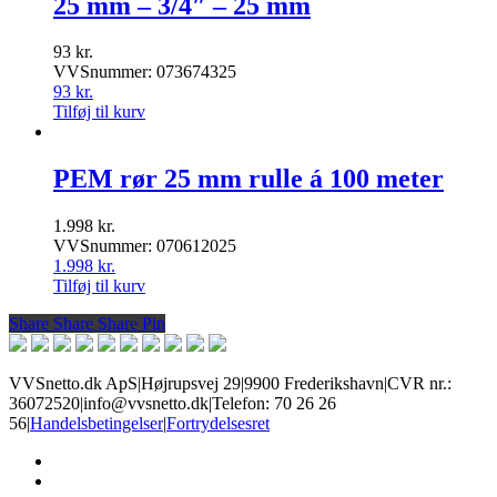
25 mm – 3/4″ – 25 mm
93
kr.
VVSnummer: 073674325
93
kr.
Tilføj til kurv
PEM rør 25 mm rulle á 100 meter
1.998
kr.
VVSnummer: 070612025
1.998
kr.
Tilføj til kurv
Share
Share
Share
Share
Pin
VVSnetto.dk ApS
|
Højrupsvej 29
|
9900 Frederikshavn
|
CVR nr.:
36072520
|
info@vvsnetto.dk
|
Telefon: 70 26 26
56
|
Handelsbetingelser
|
Fortrydelsesret
facebook
youtube