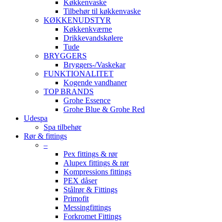
Køkkenvaske
Tilbehør til køkkenvaske
KØKKENUDSTYR
Køkkenkværne
Drikkevandskølere
Tude
BRYGGERS
Bryggers-/Vaskekar
FUNKTIONALITET
Kogende vandhaner
TOP BRANDS
Grohe Essence
Grohe Blue & Grohe Red
Udespa
Spa tilbehør
Rør & fittings
–
Pex fittings & rør
Alupex fittings & rør
Kompressions fittings
PEX dåser
Stålrør & Fittings
Primofit
Messingfittings
Forkromet Fittings