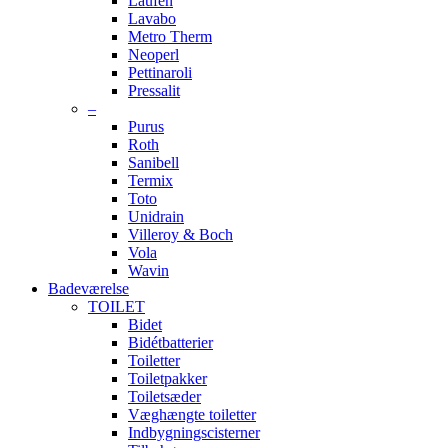
Laufen
Lavabo
Metro Therm
Neoperl
Pettinaroli
Pressalit
–
Purus
Roth
Sanibell
Termix
Toto
Unidrain
Villeroy & Boch
Vola
Wavin
Badeværelse
TOILET
Bidet
Bidétbatterier
Toiletter
Toiletpakker
Toiletsæder
Væghængte toiletter
Indbygningscisterner