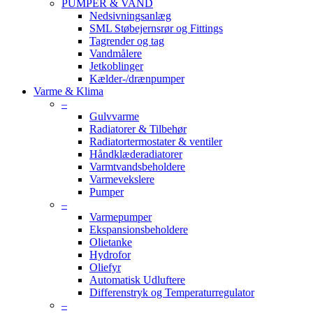
PUMPER & VAND
Nedsivningsanlæg
SML Støbejernsrør og Fittings
Tagrender og tag
Vandmålere
Jetkoblinger
Kælder-/drænpumper
Varme & Klima
–
Gulvvarme
Radiatorer & Tilbehør
Radiatortermostater & ventiler
Håndklæderadiatorer
Varmtvandsbeholdere
Varmevekslere
Pumper
–
Varmepumper
Ekspansionsbeholdere
Olietanke
Hydrofor
Oliefyr
Automatisk Udluftere
Differenstryk og Temperaturregulator
–