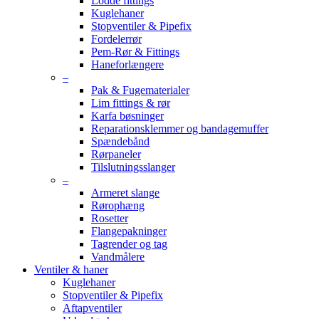
Lodde fittings
Kuglehaner
Stopventiler & Pipefix
Fordelerrør
Pem-Rør & Fittings
Haneforlængere
–
Pak & Fugematerialer
Lim fittings & rør
Karfa bøsninger
Reparationsklemmer og bandagemuffer
Spændebånd
Rørpaneler
Tilslutningsslanger
–
Armeret slange
Rørophæng
Rosetter
Flangepakninger
Tagrender og tag
Vandmålere
Ventiler & haner
Kuglehaner
Stopventiler & Pipefix
Aftapventiler