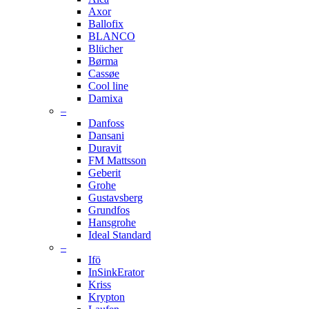
Axor
Ballofix
BLANCO
Blücher
Børma
Cassøe
Cool line
Damixa
–
Danfoss
Dansani
Duravit
FM Mattsson
Geberit
Grohe
Gustavsberg
Grundfos
Hansgrohe
Ideal Standard
–
Ifö
InSinkErator
Kriss
Krypton