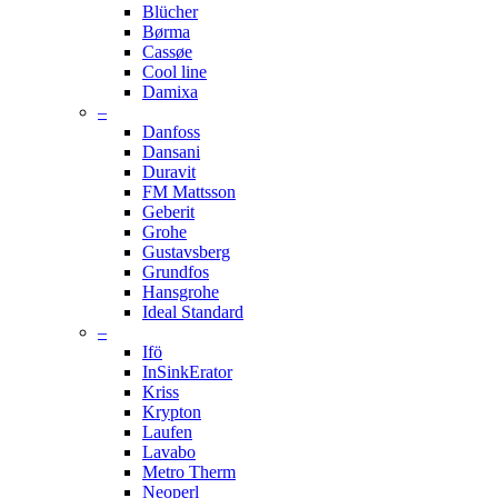
Blücher
Børma
Cassøe
Cool line
Damixa
–
Danfoss
Dansani
Duravit
FM Mattsson
Geberit
Grohe
Gustavsberg
Grundfos
Hansgrohe
Ideal Standard
–
Ifö
InSinkErator
Kriss
Krypton
Laufen
Lavabo
Metro Therm
Neoperl