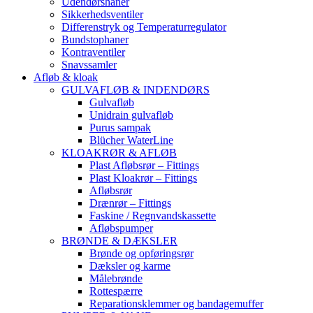
Udendørshaner
Sikkerhedsventiler
Differenstryk og Temperaturregulator
Bundstophaner
Kontraventiler
Snavssamler
Afløb & kloak
GULVAFLØB & INDENDØRS
Gulvafløb
Unidrain gulvafløb
Purus sampak
Blücher WaterLine
KLOAKRØR & AFLØB
Plast Afløbsrør – Fittings
Plast Kloakrør – Fittings
Afløbsrør
Drænrør – Fittings
Faskine / Regnvandskassette
Afløbspumper
BRØNDE & DÆKSLER
Brønde og opføringsrør
Dæksler og karme
Målebrønde
Rottespærre
Reparationsklemmer og bandagemuffer