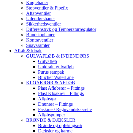
Kuglehaner
Stopventiler & Pipefix
Aftapventiler
Udendørshaner
Sikkerhedsventiler
Differenstryk og Temperaturregulator
Bundstophaner
Kontraventiler
Snavssamler
Afløb & kloak
GULVAFLØB & INDENDØRS
Gulvafløb
Unidrain gulvafløb
Purus sampak
Blücher WaterLine
KLOAKRØR & AFLØB
Plast Afløbsrør – Fittings
Plast Kloakrør – Fittings
Afløbsrør
Drænrør – Fittings
Faskine / Regnvandskassette
Afløbspumper
BRØNDE & DÆKSLER
Brønde og opføringsrør
Dæksler og karme