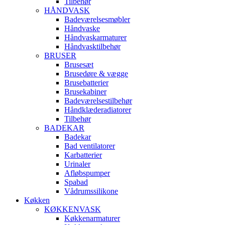
Tilbehør
HÅNDVASK
Badeværelsesmøbler
Håndvaske
Håndvaskarmaturer
Håndvasktilbehør
BRUSER
Brusesæt
Brusedøre & vægge
Brusebatterier
Brusekabiner
Badeværelsestilbehør
Håndklæderadiatorer
Tilbehør
BADEKAR
Badekar
Bad ventilatorer
Karbatterier
Urinaler
Afløbspumper
Spabad
Vådrumssilikone
Køkken
KØKKENVASK
Køkkenarmaturer