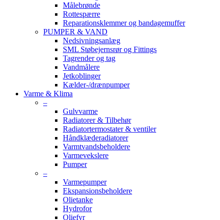
Målebrønde
Rottespærre
Reparationsklemmer og bandagemuffer
PUMPER & VAND
Nedsivningsanlæg
SML Støbejernsrør og Fittings
Tagrender og tag
Vandmålere
Jetkoblinger
Kælder-/drænpumper
Varme & Klima
–
Gulvvarme
Radiatorer & Tilbehør
Radiatortermostater & ventiler
Håndklæderadiatorer
Varmtvandsbeholdere
Varmevekslere
Pumper
–
Varmepumper
Ekspansionsbeholdere
Olietanke
Hydrofor
Oliefyr