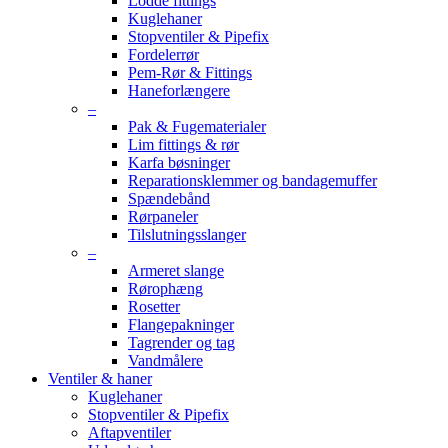
Lodde fittings
Kuglehaner
Stopventiler & Pipefix
Fordelerrør
Pem-Rør & Fittings
Haneforlængere
–
Pak & Fugematerialer
Lim fittings & rør
Karfa bøsninger
Reparationsklemmer og bandagemuffer
Spændebånd
Rørpaneler
Tilslutningsslanger
–
Armeret slange
Rørophæng
Rosetter
Flangepakninger
Tagrender og tag
Vandmålere
Ventiler & haner
Kuglehaner
Stopventiler & Pipefix
Aftapventiler