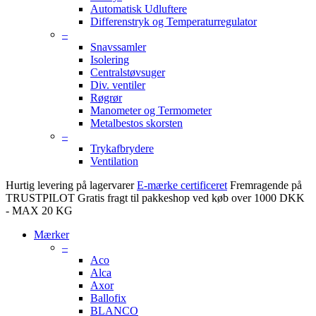
Automatisk Udluftere
Differenstryk og Temperaturregulator
–
Snavssamler
Isolering
Centralstøvsuger
Div. ventiler
Røgrør
Manometer og Termometer
Metalbestos skorsten
–
Trykafbrydere
Ventilation
Hurtig levering på lagervarer
E-mærke certificeret
Fremragende på
TRUSTPILOT
Gratis fragt til pakkeshop ved køb over 1000 DKK
- MAX 20 KG
Mærker
–
Aco
Alca
Axor
Ballofix
BLANCO