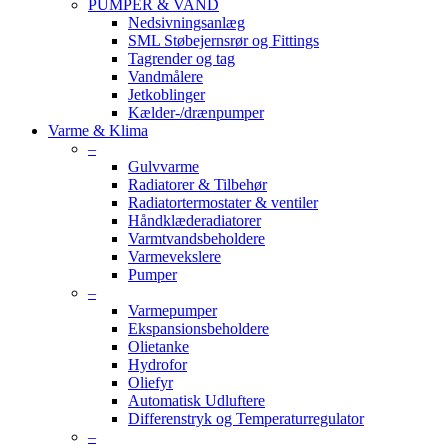
PUMPER & VAND
Nedsivningsanlæg
SML Støbejernsrør og Fittings
Tagrender og tag
Vandmålere
Jetkoblinger
Kælder-/drænpumper
Varme & Klima
–
Gulvvarme
Radiatorer & Tilbehør
Radiatortermostater & ventiler
Håndklæderadiatorer
Varmtvandsbeholdere
Varmevekslere
Pumper
–
Varmepumper
Ekspansionsbeholdere
Olietanke
Hydrofor
Oliefyr
Automatisk Udluftere
Differenstryk og Temperaturregulator
–