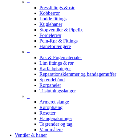
–
Pressfittings & rør
Kobberrør
Lodde fittings
Kuglehaner
Stopventiler & Pipefix
Fordelerrør
Pem-Rør & Fittings
Haneforlængere
–
Pak & Fugematerialer
Lim fittings & rør
Karfa bøsninger
Reparationsklemmer og bandagemuffer
Spændebånd
Rørpaneler
Tilslutningsslanger
–
Armeret slange
Rørophæng
Rosetter
Flangepakninger
Tagrender og tag
Vandmålere
Ventiler & haner