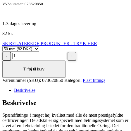
VVSnummer: 073620850
1-3 dages levering
82
kr.
SE RELATEREDE PRODUKTER - TRYK HER
Vinkel
til
PEM
Tilføj til kurv
rør
–
Varenummer (SKU):
50
073620850
Kategori:
Plast fittings
mm
Beskrivelse
90°
antal
Beskrivelse
Spændfittings i meget høj kvalitet med alle de mest prestigefyldte
certificeringer. De adskiller sig specielt med tætningssystemet som er
lavet af en læbetætning i stedet for den traditionelle O-ring. Det
resulterer i en bedre tæthed da de er selvkomprimerende omkring