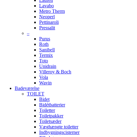
Laufen
Lavabo
Metro Therm
Neoperl
Pettinaroli
Pressalit
–
Purus
Roth
Sanibell
Termix
Toto
Unidrain
Villeroy & Boch
Vola
Wavin
Badeværelse
TOILET
Bidet
Bidétbatterier
Toiletter
Toiletpakker
Toiletsæder
Væghængte toiletter
Indbygningscisterner