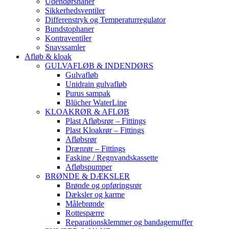
Udendørshaner
Sikkerhedsventiler
Differenstryk og Temperaturregulator
Bundstophaner
Kontraventiler
Snavssamler
Afløb & kloak
GULVAFLØB & INDENDØRS
Gulvafløb
Unidrain gulvafløb
Purus sampak
Blücher WaterLine
KLOAKRØR & AFLØB
Plast Afløbsrør – Fittings
Plast Kloakrør – Fittings
Afløbsrør
Drænrør – Fittings
Faskine / Regnvandskassette
Afløbspumper
BRØNDE & DÆKSLER
Brønde og opføringsrør
Dæksler og karme
Målebrønde
Rottespærre
Reparationsklemmer og bandagemuffer