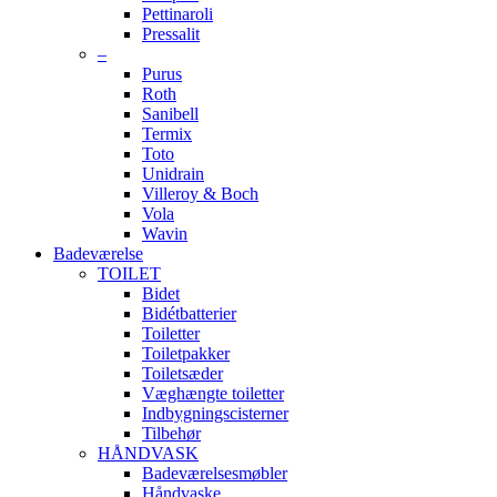
Pettinaroli
Pressalit
–
Purus
Roth
Sanibell
Termix
Toto
Unidrain
Villeroy & Boch
Vola
Wavin
Badeværelse
TOILET
Bidet
Bidétbatterier
Toiletter
Toiletpakker
Toiletsæder
Væghængte toiletter
Indbygningscisterner
Tilbehør
HÅNDVASK
Badeværelsesmøbler
Håndvaske