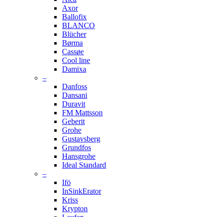
Axor
Ballofix
BLANCO
Blücher
Børma
Cassøe
Cool line
Damixa
–
Danfoss
Dansani
Duravit
FM Mattsson
Geberit
Grohe
Gustavsberg
Grundfos
Hansgrohe
Ideal Standard
–
Ifö
InSinkErator
Kriss
Krypton