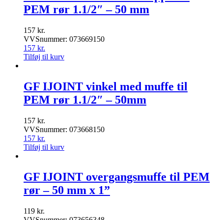
PEM rør 1.1/2″ – 50 mm
157
kr.
VVSnummer: 073669150
157
kr.
Tilføj til kurv
GF IJOINT vinkel med muffe til
PEM rør 1.1/2″ – 50mm
157
kr.
VVSnummer: 073668150
157
kr.
Tilføj til kurv
GF IJOINT overgangsmuffe til PEM
rør – 50 mm x 1”
119
kr.
VVSnummer: 073656348