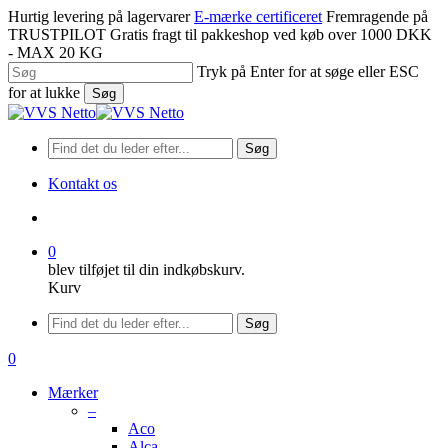
Spring
Hurtig levering på lagervarer
E-mærke certificeret
Fremragende på
til
TRUSTPILOT
Gratis fragt til pakkeshop ved køb over 1000 DKK
hovedindhold
- MAX 20 KG
Tryk på Enter for at søge eller ESC
for at lukke
Søg
Luk
søgning
Søg
Kontakt os
søge
0
blev tilføjet til din indkøbskurv.
Kurv
Menu
Søg
søge
0
Menu
Mærker
–
Aco
Alca