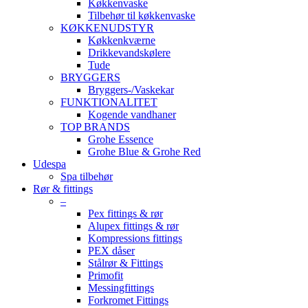
Køkkenvaske
Tilbehør til køkkenvaske
KØKKENUDSTYR
Køkkenkværne
Drikkevandskølere
Tude
BRYGGERS
Bryggers-/Vaskekar
FUNKTIONALITET
Kogende vandhaner
TOP BRANDS
Grohe Essence
Grohe Blue & Grohe Red
Udespa
Spa tilbehør
Rør & fittings
–
Pex fittings & rør
Alupex fittings & rør
Kompressions fittings
PEX dåser
Stålrør & Fittings
Primofit
Messingfittings
Forkromet Fittings