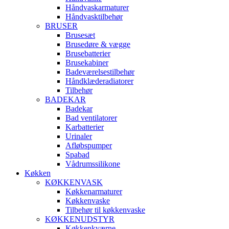
Håndvaskarmaturer
Håndvasktilbehør
BRUSER
Brusesæt
Brusedøre & vægge
Brusebatterier
Brusekabiner
Badeværelsestilbehør
Håndklæderadiatorer
Tilbehør
BADEKAR
Badekar
Bad ventilatorer
Karbatterier
Urinaler
Afløbspumper
Spabad
Vådrumssilikone
Køkken
KØKKENVASK
Køkkenarmaturer
Køkkenvaske
Tilbehør til køkkenvaske
KØKKENUDSTYR
Køkkenkværne