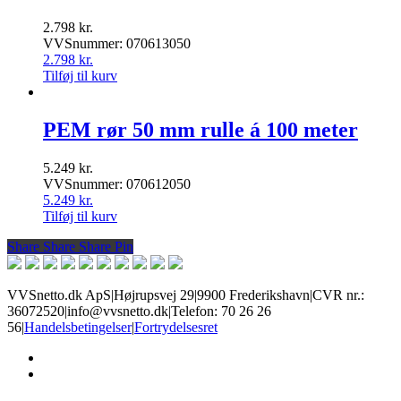
2.798
kr.
VVSnummer: 070613050
2.798
kr.
Tilføj til kurv
PEM rør 50 mm rulle á 100 meter
5.249
kr.
VVSnummer: 070612050
5.249
kr.
Tilføj til kurv
Share
Share
Share
Share
Pin
VVSnetto.dk ApS
|
Højrupsvej 29
|
9900 Frederikshavn
|
CVR nr.:
36072520
|
info@vvsnetto.dk
|
Telefon: 70 26 26
56
|
Handelsbetingelser
|
Fortrydelsesret
facebook
youtube