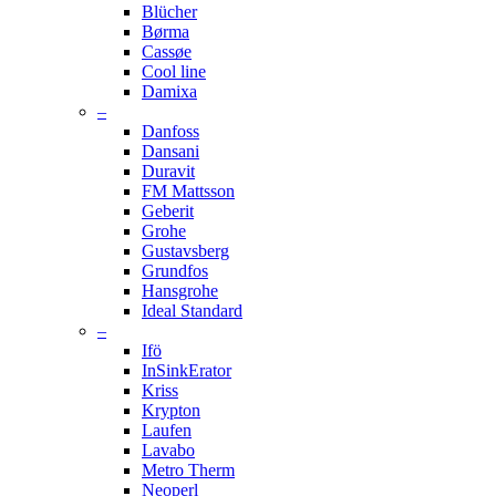
Blücher
Børma
Cassøe
Cool line
Damixa
–
Danfoss
Dansani
Duravit
FM Mattsson
Geberit
Grohe
Gustavsberg
Grundfos
Hansgrohe
Ideal Standard
–
Ifö
InSinkErator
Kriss
Krypton
Laufen
Lavabo
Metro Therm
Neoperl