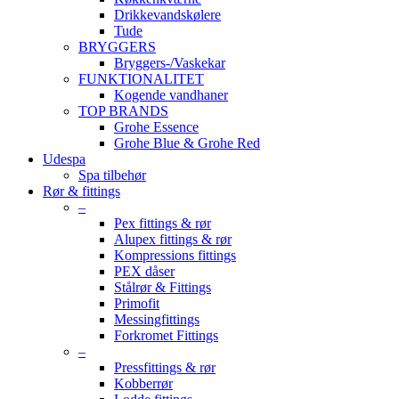
Drikkevandskølere
Tude
BRYGGERS
Bryggers-/Vaskekar
FUNKTIONALITET
Kogende vandhaner
TOP BRANDS
Grohe Essence
Grohe Blue & Grohe Red
Udespa
Spa tilbehør
Rør & fittings
–
Pex fittings & rør
Alupex fittings & rør
Kompressions fittings
PEX dåser
Stålrør & Fittings
Primofit
Messingfittings
Forkromet Fittings
–
Pressfittings & rør
Kobberrør