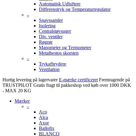
Automatisk Udluftere
Differenstryk og Temperaturregulator
–
Snavssamler
Isolering
Centralstøvsuger
Div. ventiler
Røgrør
Manometer og Termometer
Metalbestos skorsten
–
Trykafbrydere
Ventilation
Hurtig levering på lagervarer
E-mærke certificeret
Fremragende på
TRUSTPILOT
Gratis fragt til pakkeshop ved køb over 1000 DKK
- MAX 20 KG
Mærker
–
Aco
Alca
Axor
Ballofix
BLANCO