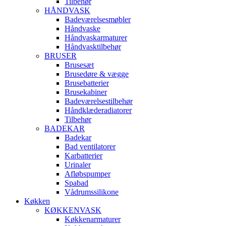
Tilbehør
HÅNDVASK
Badeværelsesmøbler
Håndvaske
Håndvaskarmaturer
Håndvasktilbehør
BRUSER
Brusesæt
Brusedøre & vægge
Brusebatterier
Brusekabiner
Badeværelsestilbehør
Håndklæderadiatorer
Tilbehør
BADEKAR
Badekar
Bad ventilatorer
Karbatterier
Urinaler
Afløbspumper
Spabad
Vådrumssilikone
Køkken
KØKKENVASK
Køkkenarmaturer