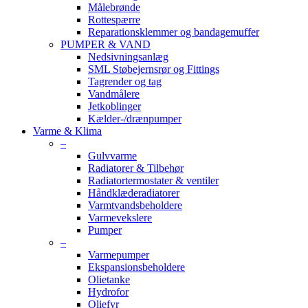
Målebrønde
Rottespærre
Reparationsklemmer og bandagemuffer
PUMPER & VAND
Nedsivningsanlæg
SML Støbejernsrør og Fittings
Tagrender og tag
Vandmålere
Jetkoblinger
Kælder-/drænpumper
Varme & Klima
–
Gulvvarme
Radiatorer & Tilbehør
Radiatortermostater & ventiler
Håndklæderadiatorer
Varmtvandsbeholdere
Varmevekslere
Pumper
–
Varmepumper
Ekspansionsbeholdere
Olietanke
Hydrofor
Oliefyr