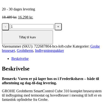
20 - 30 dages levering
Den
Den
18.489
kr.
16.298
kr.
oprindelige
aktuelle
Grohe
pris
pris
Grohtherm
var:
er:
SmartControl
18.489 kr..
16.298 kr..
Tilføj til kurv
Cube
310
Varenummer (SKU):
til
722687804-bcs-loft-cube
Kategorier:
Grohe
brusesæt
indbygning
,
Grohtherm
,
Indbygningspakker
til
Beskrivelse
loft
i
Beskrivelse
messing
børstet
cool
Bemærk: Varen er på lager hos os i Frederikshavn – både til
sunrise
afhentning og dag-til-dag levering.
antal
GROHE Grohtherm SmartControl Cube 310 komplet brusesystem
til indbygning med termostat og hovedbruser i messing til loft er en
fantastisk opfindelse fra Grohe.