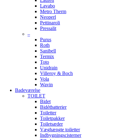
Laufen
Lavabo
Metro Therm
Neoperl
Pettinaroli
Pressalit
–
Purus
Roth
Sanibell
Termix
Toto
Unidrain
Villeroy & Boch
Vola
Wavin
Badeværelse
TOILET
Bidet
Bidétbatterier
Toiletter
Toiletpakker
Toiletsæder
Væghængte toiletter
Indbygningscisterner