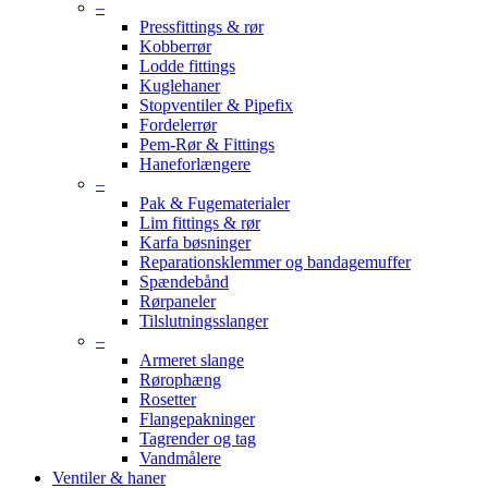
–
Pressfittings & rør
Kobberrør
Lodde fittings
Kuglehaner
Stopventiler & Pipefix
Fordelerrør
Pem-Rør & Fittings
Haneforlængere
–
Pak & Fugematerialer
Lim fittings & rør
Karfa bøsninger
Reparationsklemmer og bandagemuffer
Spændebånd
Rørpaneler
Tilslutningsslanger
–
Armeret slange
Rørophæng
Rosetter
Flangepakninger
Tagrender og tag
Vandmålere
Ventiler & haner