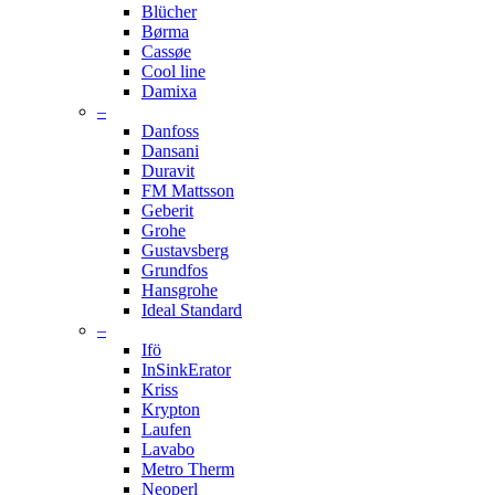
Blücher
Børma
Cassøe
Cool line
Damixa
–
Danfoss
Dansani
Duravit
FM Mattsson
Geberit
Grohe
Gustavsberg
Grundfos
Hansgrohe
Ideal Standard
–
Ifö
InSinkErator
Kriss
Krypton
Laufen
Lavabo
Metro Therm
Neoperl