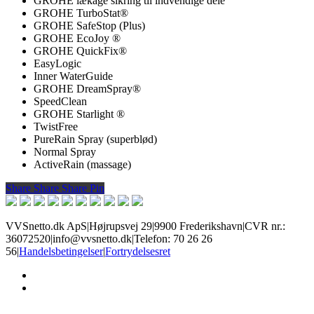
GROHE lækage sikring til indvendige dele
GROHE TurboStat®
GROHE SafeStop (Plus)
GROHE EcoJoy ®
GROHE QuickFix®
EasyLogic
Inner WaterGuide
GROHE DreamSpray®
SpeedClean
GROHE Starlight ®
TwistFree
PureRain Spray (superblød)
Normal Spray
ActiveRain (massage)
Share
Share
Share
Share
Pin
VVSnetto.dk ApS
|
Højrupsvej 29
|
9900 Frederikshavn
|
CVR nr.:
36072520
|
info@vvsnetto.dk
|
Telefon: 70 26 26
56
|
Handelsbetingelser
|
Fortrydelsesret
facebook
youtube