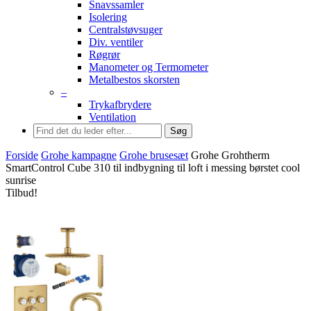
Snavssamler
Isolering
Centralstøvsuger
Div. ventiler
Røgrør
Manometer og Termometer
Metalbestos skorsten
–
Trykafbrydere
Ventilation
Søg
Forside
Grohe kampagne
Grohe brusesæt
Grohe Grohtherm
SmartControl Cube 310 til indbygning til loft i messing børstet cool
sunrise
Tilbud!