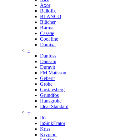
Axor
Ballofix
BLANCO
Blücher
Børma
Cassøe
Cool line
Damixa
–
Danfoss
Dansani
Duravit
FM Mattsson
Geberit
Grohe
Gustavsberg
Grundfos
Hansgrohe
Ideal Standard
–
Ifö
InSinkErator
Kriss
Krypton