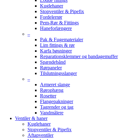
Lodde fittings
Kuglehaner
Stopventiler & Pipefix
Fordelerrør
Pem-Rør & Fittings
Haneforlængere
–
Pak & Fugematerialer
Lim fittings & rør
Karfa bøsninger
Reparationsklemmer og bandagemuffer
Spændebånd
Rørpaneler
Tilslutningsslanger
–
Armeret slange
Rørophæng
Rosetter
Flangepakninger
Tagrender og tag
Vandmålere
Ventiler & haner
Kuglehaner
Stopventiler & Pipefix
Aftapventiler