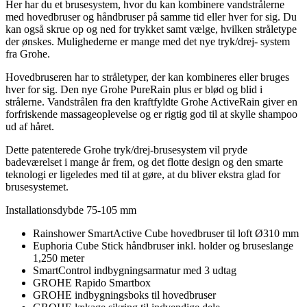
Her har du et brusesystem, hvor du kan kombinere vandstrålerne
med hovedbruser og håndbruser på samme tid eller hver for sig. Du
kan også skrue op og ned for trykket samt vælge, hvilken stråletype
der ønskes. Mulighederne er mange med det nye tryk/drej- system
fra Grohe.
Hovedbruseren har to stråletyper, der kan kombineres eller bruges
hver for sig. Den nye Grohe PureRain plus er blød og blid i
strålerne. Vandstrålen fra den kraftfyldte Grohe ActiveRain giver en
forfriskende massageoplevelse og er rigtig god til at skylle shampoo
ud af håret.
Dette patenterede Grohe tryk/drej-brusesystem vil pryde
badeværelset i mange år frem, og det flotte design og den smarte
teknologi er ligeledes med til at gøre, at du bliver ekstra glad for
brusesystemet.
Installationsdybde 75-105 mm
Rainshower SmartActive Cube hovedbruser til loft Ø310 mm
Euphoria Cube Stick håndbruser inkl. holder og bruseslange
1,250 meter
SmartControl indbygningsarmatur med 3 udtag
GROHE Rapido Smartbox
GROHE indbygningsboks til hovedbruser