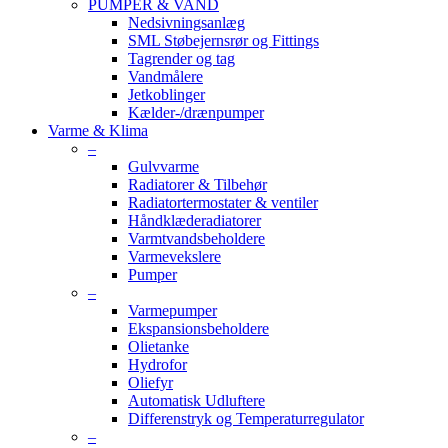
PUMPER & VAND
Nedsivningsanlæg
SML Støbejernsrør og Fittings
Tagrender og tag
Vandmålere
Jetkoblinger
Kælder-/drænpumper
Varme & Klima
–
Gulvvarme
Radiatorer & Tilbehør
Radiatortermostater & ventiler
Håndklæderadiatorer
Varmtvandsbeholdere
Varmevekslere
Pumper
–
Varmepumper
Ekspansionsbeholdere
Olietanke
Hydrofor
Oliefyr
Automatisk Udluftere
Differenstryk og Temperaturregulator
–