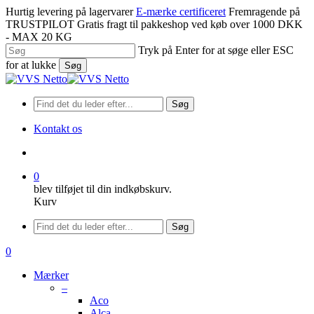
Spring
Hurtig levering på lagervarer
E-mærke certificeret
Fremragende på
til
TRUSTPILOT
Gratis fragt til pakkeshop ved køb over 1000 DKK
hovedindhold
- MAX 20 KG
Tryk på Enter for at søge eller ESC
for at lukke
Søg
Luk
søgning
Søg
Kontakt os
søge
0
blev tilføjet til din indkøbskurv.
Kurv
Menu
Søg
søge
0
Menu
Mærker
–
Aco
Alca