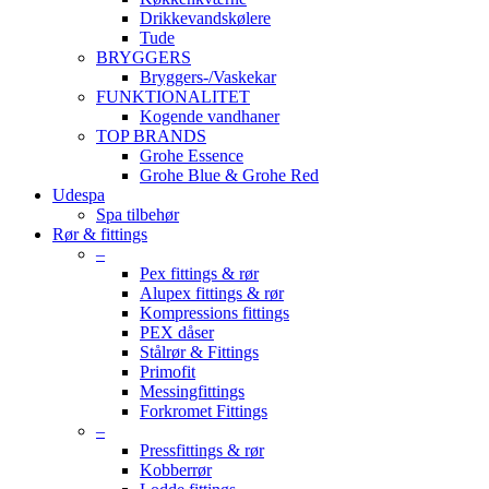
Drikkevandskølere
Tude
BRYGGERS
Bryggers-/Vaskekar
FUNKTIONALITET
Kogende vandhaner
TOP BRANDS
Grohe Essence
Grohe Blue & Grohe Red
Udespa
Spa tilbehør
Rør & fittings
–
Pex fittings & rør
Alupex fittings & rør
Kompressions fittings
PEX dåser
Stålrør & Fittings
Primofit
Messingfittings
Forkromet Fittings
–
Pressfittings & rør
Kobberrør