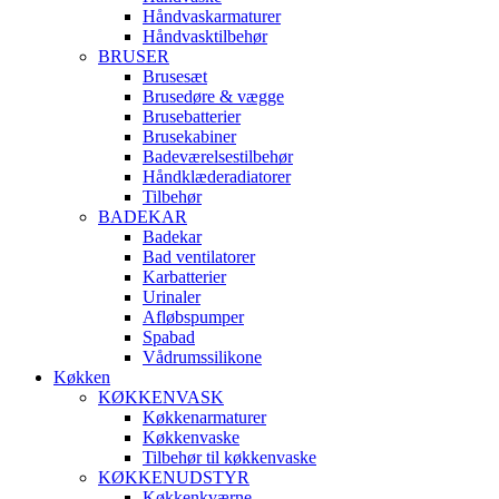
Håndvaskarmaturer
Håndvasktilbehør
BRUSER
Brusesæt
Brusedøre & vægge
Brusebatterier
Brusekabiner
Badeværelsestilbehør
Håndklæderadiatorer
Tilbehør
BADEKAR
Badekar
Bad ventilatorer
Karbatterier
Urinaler
Afløbspumper
Spabad
Vådrumssilikone
Køkken
KØKKENVASK
Køkkenarmaturer
Køkkenvaske
Tilbehør til køkkenvaske
KØKKENUDSTYR
Køkkenkværne