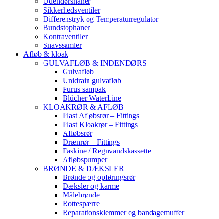
Udendørshaner
Sikkerhedsventiler
Differenstryk og Temperaturregulator
Bundstophaner
Kontraventiler
Snavssamler
Afløb & kloak
GULVAFLØB & INDENDØRS
Gulvafløb
Unidrain gulvafløb
Purus sampak
Blücher WaterLine
KLOAKRØR & AFLØB
Plast Afløbsrør – Fittings
Plast Kloakrør – Fittings
Afløbsrør
Drænrør – Fittings
Faskine / Regnvandskassette
Afløbspumper
BRØNDE & DÆKSLER
Brønde og opføringsrør
Dæksler og karme
Målebrønde
Rottespærre
Reparationsklemmer og bandagemuffer