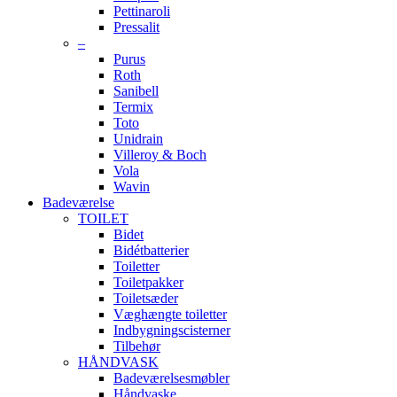
Pettinaroli
Pressalit
–
Purus
Roth
Sanibell
Termix
Toto
Unidrain
Villeroy & Boch
Vola
Wavin
Badeværelse
TOILET
Bidet
Bidétbatterier
Toiletter
Toiletpakker
Toiletsæder
Væghængte toiletter
Indbygningscisterner
Tilbehør
HÅNDVASK
Badeværelsesmøbler
Håndvaske