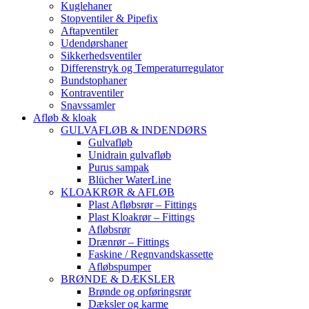
Kuglehaner
Stopventiler & Pipefix
Aftapventiler
Udendørshaner
Sikkerhedsventiler
Differenstryk og Temperaturregulator
Bundstophaner
Kontraventiler
Snavssamler
Afløb & kloak
GULVAFLØB & INDENDØRS
Gulvafløb
Unidrain gulvafløb
Purus sampak
Blücher WaterLine
KLOAKRØR & AFLØB
Plast Afløbsrør – Fittings
Plast Kloakrør – Fittings
Afløbsrør
Drænrør – Fittings
Faskine / Regnvandskassette
Afløbspumper
BRØNDE & DÆKSLER
Brønde og opføringsrør
Dæksler og karme