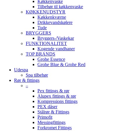
Køkkenvaske
Tilbehør til køkkenvaske
KØKKENUDSTYR
Køkkenkværne
Drikkevandskølere
Tude
BRYGGERS
Bryggers-/Vaskekar
FUNKTIONALITET
Kogende vandhaner
TOP BRANDS
Grohe Essence
Grohe Blue & Grohe Red
Udespa
Spa tilbehør
Rør & fittings
–
Pex fittings & rør
Alupex fittings & rør
Kompressions fittings
PEX dåser
Stålrør & Fittings
Primofit
Messingfittings
Forkromet Fittings