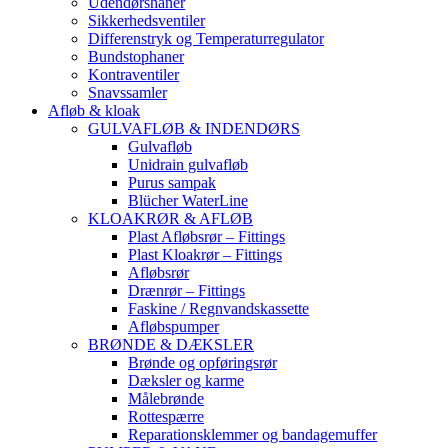
Udendørshaner
Sikkerhedsventiler
Differenstryk og Temperaturregulator
Bundstophaner
Kontraventiler
Snavssamler
Afløb & kloak
GULVAFLØB & INDENDØRS
Gulvafløb
Unidrain gulvafløb
Purus sampak
Blücher WaterLine
KLOAKRØR & AFLØB
Plast Afløbsrør – Fittings
Plast Kloakrør – Fittings
Afløbsrør
Drænrør – Fittings
Faskine / Regnvandskassette
Afløbspumper
BRØNDE & DÆKSLER
Brønde og opføringsrør
Dæksler og karme
Målebrønde
Rottespærre
Reparationsklemmer og bandagemuffer