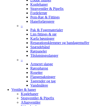
Lodde fittings
Kuglehaner
Stopventiler & Pipefix
Fordelerrør
Pem-Rør & Fittings
Haneforlængere
–
Pak & Fugematerialer
Lim fittings & rør
Karfa bøsninger
Reparationsklemmer og bandagemuffer
Spændebånd
Rørpaneler
Tilslutningsslanger
–
Armeret slange
Rørophæng
Rosetter
Flangepakninger
Tagrender og tag
Vandmålere
Ventiler & haner
Kuglehaner
Stopventiler & Pipefix
Aftapventiler