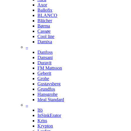
Axor
Ballofix
BLANCO
Blücher
Børma
Cassøe
Cool line
Damixa
–
Danfoss
Dansani
Duravit
FM Mattsson
Geberit
Grohe
Gustavsberg
Grundfos
Hansgrohe
Ideal Standard
–
Ifö
InSinkErator
Kriss
Krypton