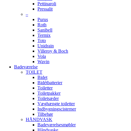
Pettinaroli
Pressalit
–
Purus
Roth
Sanibell
Termix
Toto
Unidrain
Villeroy & Boch
Vola
Wavin
Badeværelse
TOILET
Bidet
Bidétbatterier
Toiletter
Toiletpakker
Toiletsæder
Væghængte toiletter
Indbygningscisterner
Tilbehør
HÅNDVASK
Badeværelsesmøbler
Håndvaske