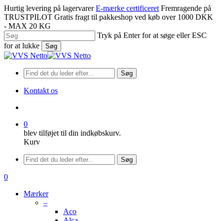
Spring
Hurtig levering på lagervarer
E-mærke certificeret
Fremragende på
til
TRUSTPILOT
Gratis fragt til pakkeshop ved køb over 1000 DKK
hovedindhold
- MAX 20 KG
Tryk på Enter for at søge eller ESC
for at lukke
Søg
Luk
søgning
Søg
Kontakt os
søge
0
blev tilføjet til din indkøbskurv.
Kurv
Menu
Søg
søge
0
Menu
Mærker
–
Aco
Alca