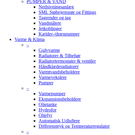
PUMPER & VAND
Nedsivningsanlæg
SML Støbejernsrør og Fittings
Tagrender og tag
Vandmålere
Jetkoblinger
Kælder-/drænpumper
Varme & Klima
–
Gulvvarme
Radiatorer & Tilbehør
Radiatortermostater & ventiler
Håndklæderadiatorer
Varmtvandsbeholdere
Varmevekslere
Pumper
–
Varmepumper
Ekspansionsbeholdere
Olietanke
Hydrofor
Oliefyr
Automatisk Udluftere
Differenstryk og Temperaturregulator
–