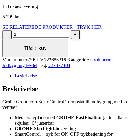
1-3 dages levering
5.799
kr.
SE RELATEREDE PRODUKTER - TRYK HER
Grohe
Grohtherm
SmartControl
Tilføj til kurv
Termostat
til
Varenummer (SKU):
indbygning
722686218
Kategorier:
Grohtherm
,
Indbygning løsdel
med
Tag:
727377104
to
Beskrivelse
ventiler
i
Beskrivelse
børstet
cool
sunrise
Grohe Grohtherm SmartControl Termostat til indbygning med to
antal
ventiler.
Metal vægplade med
GROHE FastFixation
(al installation
skjules), 6° justerbar
GROHE StarLight
-belægning
SmartControl – tryk for ON-OFF trykbetjening for