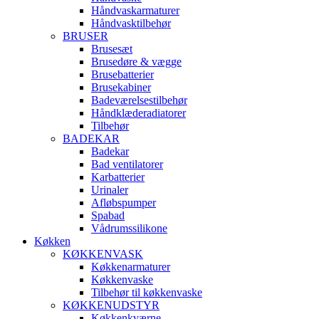
Håndvaskarmaturer
Håndvasktilbehør
BRUSER
Brusesæt
Brusedøre & vægge
Brusebatterier
Brusekabiner
Badeværelsestilbehør
Håndklæderadiatorer
Tilbehør
BADEKAR
Badekar
Bad ventilatorer
Karbatterier
Urinaler
Afløbspumper
Spabad
Vådrumssilikone
Køkken
KØKKENVASK
Køkkenarmaturer
Køkkenvaske
Tilbehør til køkkenvaske
KØKKENUDSTYR
Køkkenkværne