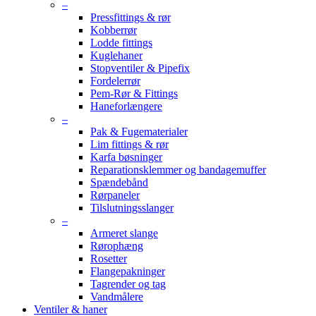
–
Pressfittings & rør
Kobberrør
Lodde fittings
Kuglehaner
Stopventiler & Pipefix
Fordelerrør
Pem-Rør & Fittings
Haneforlængere
–
Pak & Fugematerialer
Lim fittings & rør
Karfa bøsninger
Reparationsklemmer og bandagemuffer
Spændebånd
Rørpaneler
Tilslutningsslanger
–
Armeret slange
Rørophæng
Rosetter
Flangepakninger
Tagrender og tag
Vandmålere
Ventiler & haner