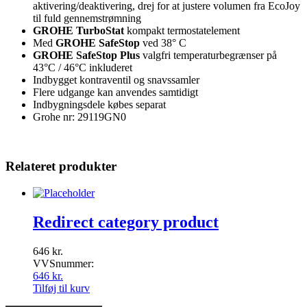
aktivering/deaktivering, drej for at justere volumen fra EcoJoy
til fuld gennemstrømning
GROHE TurboStat
kompakt termostatelement
Med
GROHE SafeStop
ved 38° C
GROHE SafeStop Plus
valgfri temperaturbegrænser på
43°C / 46°C inkluderet
Indbygget kontraventil og snavssamler
Flere udgange kan anvendes samtidigt
Indbygningsdele købes separat
Grohe nr: 29119GN0
Relateret produkter
Redirect category product
646
kr.
VVSnummer:
646
kr.
Tilføj til kurv