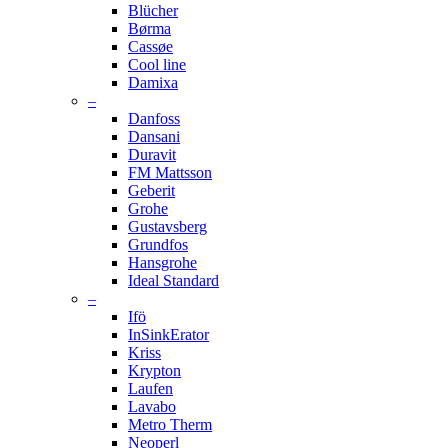
Blücher
Børma
Cassøe
Cool line
Damixa
–
Danfoss
Dansani
Duravit
FM Mattsson
Geberit
Grohe
Gustavsberg
Grundfos
Hansgrohe
Ideal Standard
–
Ifö
InSinkErator
Kriss
Krypton
Laufen
Lavabo
Metro Therm
Neoperl