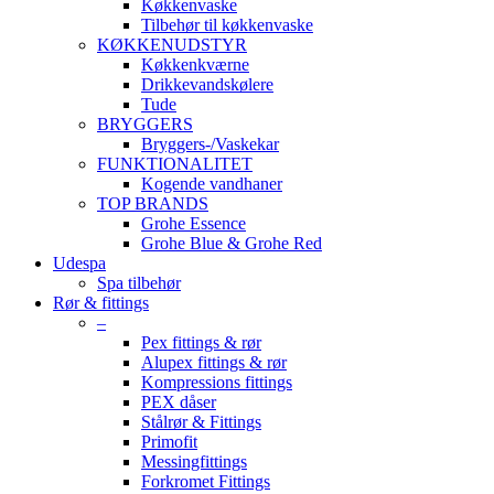
Køkkenvaske
Tilbehør til køkkenvaske
KØKKENUDSTYR
Køkkenkværne
Drikkevandskølere
Tude
BRYGGERS
Bryggers-/Vaskekar
FUNKTIONALITET
Kogende vandhaner
TOP BRANDS
Grohe Essence
Grohe Blue & Grohe Red
Udespa
Spa tilbehør
Rør & fittings
–
Pex fittings & rør
Alupex fittings & rør
Kompressions fittings
PEX dåser
Stålrør & Fittings
Primofit
Messingfittings
Forkromet Fittings