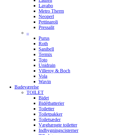
Laufen
Lavabo
Metro Therm
Neoperl
Pettinaroli
Pressalit
–
Purus
Roth
Sanibell
Termix
Toto
Unidrain
Villeroy & Boch
Vola
Wavin
Badeværelse
TOILET
Bidet
Bidétbatterier
Toiletter
Toiletpakker
Toiletsæder
Væghængte toiletter
Indbygningscisterner