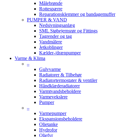
Målebrønde
Rottespærre
Reparationsklemmer og bandagemuffer
PUMPER & VAND
Nedsivningsanlæg
SML Støbejernsrør og Fittings
Tagrender og tag
Vandmålere
Jetkoblinger
Kælder-/drænpumper
Varme & Klima
–
Gulvvarme
Radiatorer & Tilbehør
Radiatortermostater & ventiler
Håndklæderadiatorer
Varmtvandsbeholdere
Varmevekslere
Pumper
–
Varmepumper
Ekspansionsbeholdere
Olietanke
Hydrofor
Oliefyr