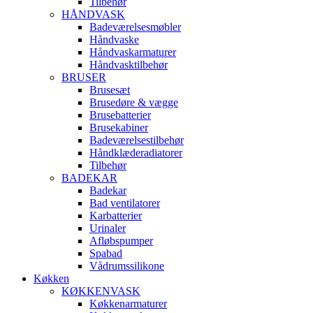
Tilbehør
HÅNDVASK
Badeværelsesmøbler
Håndvaske
Håndvaskarmaturer
Håndvasktilbehør
BRUSER
Brusesæt
Brusedøre & vægge
Brusebatterier
Brusekabiner
Badeværelsestilbehør
Håndklæderadiatorer
Tilbehør
BADEKAR
Badekar
Bad ventilatorer
Karbatterier
Urinaler
Afløbspumper
Spabad
Vådrumssilikone
Køkken
KØKKENVASK
Køkkenarmaturer