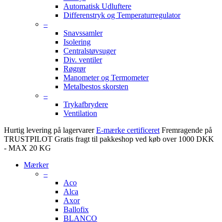
Automatisk Udluftere
Differenstryk og Temperaturregulator
–
Snavssamler
Isolering
Centralstøvsuger
Div. ventiler
Røgrør
Manometer og Termometer
Metalbestos skorsten
–
Trykafbrydere
Ventilation
Hurtig levering på lagervarer
E-mærke certificeret
Fremragende på
TRUSTPILOT
Gratis fragt til pakkeshop ved køb over 1000 DKK
- MAX 20 KG
Mærker
–
Aco
Alca
Axor
Ballofix
BLANCO