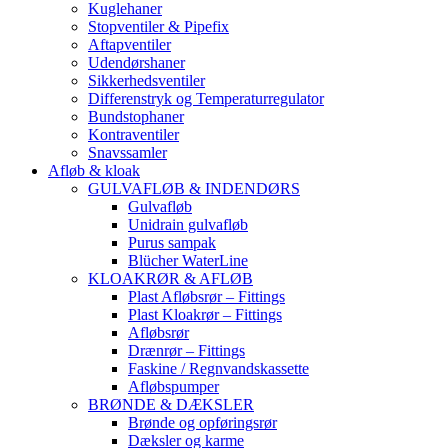
Kuglehaner
Stopventiler & Pipefix
Aftapventiler
Udendørshaner
Sikkerhedsventiler
Differenstryk og Temperaturregulator
Bundstophaner
Kontraventiler
Snavssamler
Afløb & kloak
GULVAFLØB & INDENDØRS
Gulvafløb
Unidrain gulvafløb
Purus sampak
Blücher WaterLine
KLOAKRØR & AFLØB
Plast Afløbsrør – Fittings
Plast Kloakrør – Fittings
Afløbsrør
Drænrør – Fittings
Faskine / Regnvandskassette
Afløbspumper
BRØNDE & DÆKSLER
Brønde og opføringsrør
Dæksler og karme