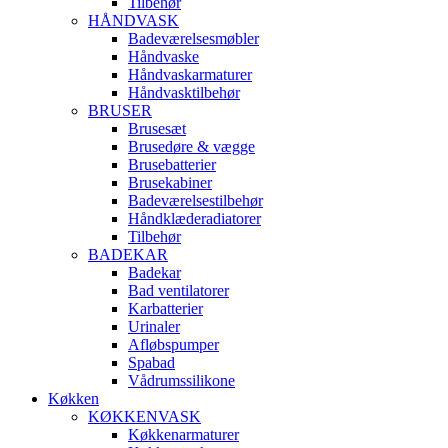
Tilbehør
HÅNDVASK
Badeværelsesmøbler
Håndvaske
Håndvaskarmaturer
Håndvasktilbehør
BRUSER
Brusesæt
Brusedøre & vægge
Brusebatterier
Brusekabiner
Badeværelsestilbehør
Håndklæderadiatorer
Tilbehør
BADEKAR
Badekar
Bad ventilatorer
Karbatterier
Urinaler
Afløbspumper
Spabad
Vådrumssilikone
Køkken
KØKKENVASK
Køkkenarmaturer