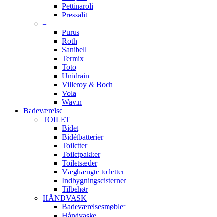
Pettinaroli
Pressalit
–
Purus
Roth
Sanibell
Termix
Toto
Unidrain
Villeroy & Boch
Vola
Wavin
Badeværelse
TOILET
Bidet
Bidétbatterier
Toiletter
Toiletpakker
Toiletsæder
Væghængte toiletter
Indbygningscisterner
Tilbehør
HÅNDVASK
Badeværelsesmøbler
Håndvaske