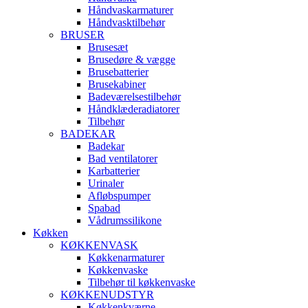
Håndvaskarmaturer
Håndvasktilbehør
BRUSER
Brusesæt
Brusedøre & vægge
Brusebatterier
Brusekabiner
Badeværelsestilbehør
Håndklæderadiatorer
Tilbehør
BADEKAR
Badekar
Bad ventilatorer
Karbatterier
Urinaler
Afløbspumper
Spabad
Vådrumssilikone
Køkken
KØKKENVASK
Køkkenarmaturer
Køkkenvaske
Tilbehør til køkkenvaske
KØKKENUDSTYR
Køkkenkværne