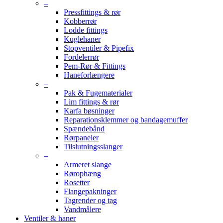
–
Pressfittings & rør
Kobberrør
Lodde fittings
Kuglehaner
Stopventiler & Pipefix
Fordelerrør
Pem-Rør & Fittings
Haneforlængere
–
Pak & Fugematerialer
Lim fittings & rør
Karfa bøsninger
Reparationsklemmer og bandagemuffer
Spændebånd
Rørpaneler
Tilslutningsslanger
–
Armeret slange
Rørophæng
Rosetter
Flangepakninger
Tagrender og tag
Vandmålere
Ventiler & haner