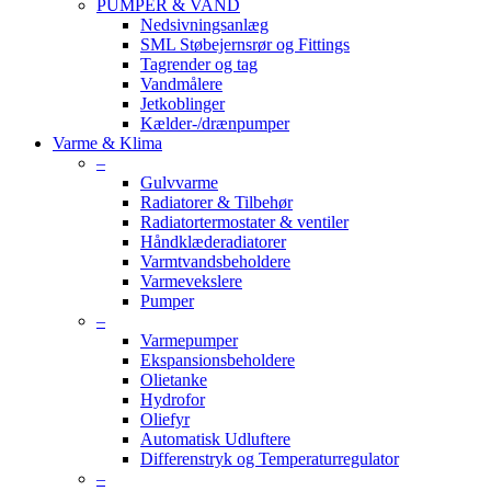
PUMPER & VAND
Nedsivningsanlæg
SML Støbejernsrør og Fittings
Tagrender og tag
Vandmålere
Jetkoblinger
Kælder-/drænpumper
Varme & Klima
–
Gulvvarme
Radiatorer & Tilbehør
Radiatortermostater & ventiler
Håndklæderadiatorer
Varmtvandsbeholdere
Varmevekslere
Pumper
–
Varmepumper
Ekspansionsbeholdere
Olietanke
Hydrofor
Oliefyr
Automatisk Udluftere
Differenstryk og Temperaturregulator
–