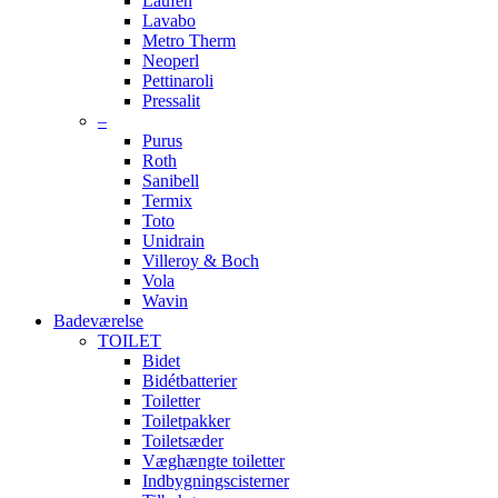
Laufen
Lavabo
Metro Therm
Neoperl
Pettinaroli
Pressalit
–
Purus
Roth
Sanibell
Termix
Toto
Unidrain
Villeroy & Boch
Vola
Wavin
Badeværelse
TOILET
Bidet
Bidétbatterier
Toiletter
Toiletpakker
Toiletsæder
Væghængte toiletter
Indbygningscisterner