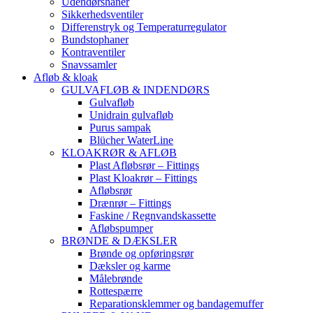
Udendørshaner
Sikkerhedsventiler
Differenstryk og Temperaturregulator
Bundstophaner
Kontraventiler
Snavssamler
Afløb & kloak
GULVAFLØB & INDENDØRS
Gulvafløb
Unidrain gulvafløb
Purus sampak
Blücher WaterLine
KLOAKRØR & AFLØB
Plast Afløbsrør – Fittings
Plast Kloakrør – Fittings
Afløbsrør
Drænrør – Fittings
Faskine / Regnvandskassette
Afløbspumper
BRØNDE & DÆKSLER
Brønde og opføringsrør
Dæksler og karme
Målebrønde
Rottespærre
Reparationsklemmer og bandagemuffer