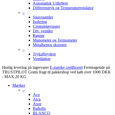
Automatisk Udluftere
Differenstryk og Temperaturregulator
–
Snavssamler
Isolering
Centralstøvsuger
Div. ventiler
Røgrør
Manometer og Termometer
Metalbestos skorsten
–
Trykafbrydere
Ventilation
Hurtig levering på lagervarer
E-mærke certificeret
Fremragende på
TRUSTPILOT
Gratis fragt til pakkeshop ved køb over 1000 DKK
- MAX 20 KG
Mærker
–
Aco
Alca
Axor
Ballofix
BLANCO