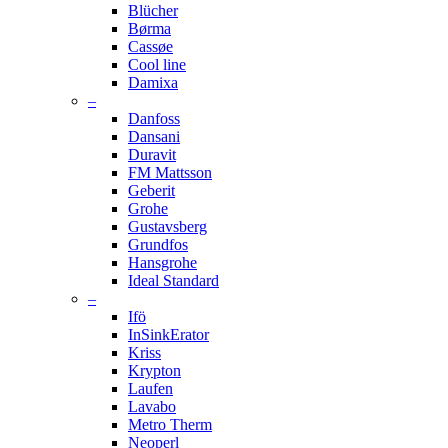
Blücher
Børma
Cassøe
Cool line
Damixa
–
Danfoss
Dansani
Duravit
FM Mattsson
Geberit
Grohe
Gustavsberg
Grundfos
Hansgrohe
Ideal Standard
–
Ifö
InSinkErator
Kriss
Krypton
Laufen
Lavabo
Metro Therm
Neoperl