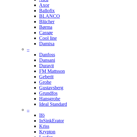
Axor
Ballofix
BLANCO
Blücher
Børma
Cassøe
Cool line
Damixa
–
Danfoss
Dansani
Duravit
FM Mattsson
Geberit
Grohe
Gustavsberg
Grundfos
Hansgrohe
Ideal Standard
–
Ifö
InSinkErator
Kriss
Krypton