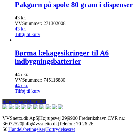
Pakgarn på spole 80 gram i dispenser
43
kr.
VVSnummer: 271302008
43
kr.
Tilføj til kurv
Børma lækagesikringer til A6
indbygningsbatterier
445
kr.
VVSnummer: 745116880
445
kr.
Tilføj til kurv
Share
Share
Share
Share
Pin
VVSnetto.dk ApS
|
Højrupsvej 29
|
9900 Frederikshavn
|
CVR nr.:
36072520
|
info@vvsnetto.dk
|
Telefon: 70 26 26
56
|
Handelsbetingelser
|
Fortrydelsesret