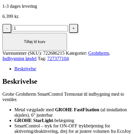
1-3 dages levering
6.399
kr.
Grohe
Grohtherm
SmartControl
Tilføj til kurv
Termostat
til
Varenummer (SKU):
indbygning
722686215
Kategorier:
Grohtherm
,
Indbygning løsdel
med
Tag:
727377104
to
Beskrivelse
ventiler
i
Beskrivelse
poleret
cool
sunrise
Grohe Grohtherm SmartControl Termostat til indbygning med to
antal
ventiler.
Metal vægplade med
GROHE FastFixation
(al installation
skjules), 6° justerbar
GROHE StarLight
-belægning
SmartControl – tryk for ON-OFF trykbetjening for
aktivering/deaktivering, drej for at justere volumen fra EcoJoy