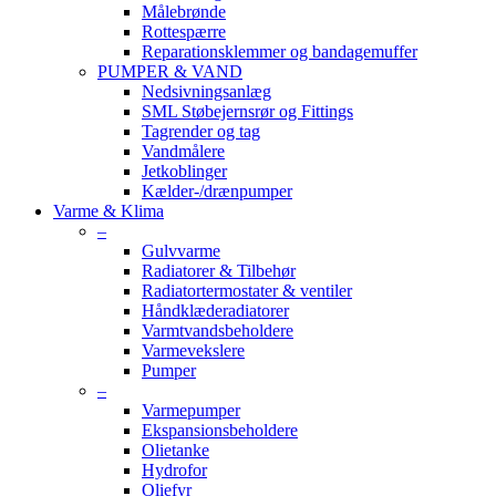
Målebrønde
Rottespærre
Reparationsklemmer og bandagemuffer
PUMPER & VAND
Nedsivningsanlæg
SML Støbejernsrør og Fittings
Tagrender og tag
Vandmålere
Jetkoblinger
Kælder-/drænpumper
Varme & Klima
–
Gulvvarme
Radiatorer & Tilbehør
Radiatortermostater & ventiler
Håndklæderadiatorer
Varmtvandsbeholdere
Varmevekslere
Pumper
–
Varmepumper
Ekspansionsbeholdere
Olietanke
Hydrofor
Oliefyr