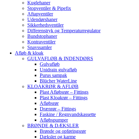
Kuglehaner
Stopventiler & Pipefix
Aftapventiler
Udendørshaner
Sikkerhedsventiler
Differenstryk og Temperaturregulator
Bundstophaner
Kontraventiler
Snavssamler
Afløb & kloak
GULVAFLØB & INDENDØRS
Gulvafløb
Unidrain gulvafløb
Purus sampak
Blücher WaterLine
KLOAKRØR & AFLØB
Plast Afløbsrør – Fittings
Plast Kloakrør – Fittings
Afløbsrør
Drænrør – Fittings
Faskine / Regnvandskassette
Afløbspumper
BRØNDE & DÆKSLER
Brønde og opføringsrør
Dæksler og karme