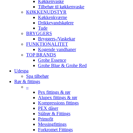
Køkkenvaske
Tilbehør til køkkenvaske
KØKKENUDSTYR
Køkkenkværne
Drikkevandskølere
Tude
BRYGGERS
Bryggers-/Vaskekar
FUNKTIONALITET
Kogende vandhaner
TOP BRANDS
Grohe Essence
Grohe Blue & Grohe Red
Udespa
Spa tilbehør
Rør & fittings
–
Pex fittings & rør
Alupex fittings & rør
Kompressions fittings
PEX dåser
Stålrør & Fittings
Primofit
Messingfittings
Forkromet Fittings