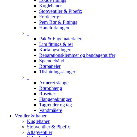
Lodde fittings
Kuglehaner
Stopventiler & Pipefix
Fordelerrør
Pem-Rør & Fittings
Haneforlængere
–
Pak & Fugematerialer
Lim fittings & rør
Karfa bøsninger
Reparationsklemmer og bandagemuffer
Spændebånd
Rørpaneler
Tilslutningsslanger
–
Armeret slange
Rørophæng
Rosetter
Flangepakninger
Tagrender og tag
Vandmålere
Ventiler & haner
Kuglehaner
Stopventiler & Pipefix
Aftapventiler