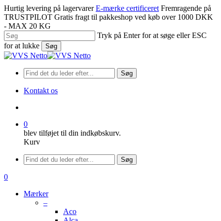
Spring
Hurtig levering på lagervarer
E-mærke certificeret
Fremragende på
til
TRUSTPILOT
Gratis fragt til pakkeshop ved køb over 1000 DKK
hovedindhold
- MAX 20 KG
Tryk på Enter for at søge eller ESC
for at lukke
Søg
Luk
søgning
Søg
Kontakt os
søge
0
blev tilføjet til din indkøbskurv.
Kurv
Menu
Søg
søge
0
Menu
Mærker
–
Aco
Alca