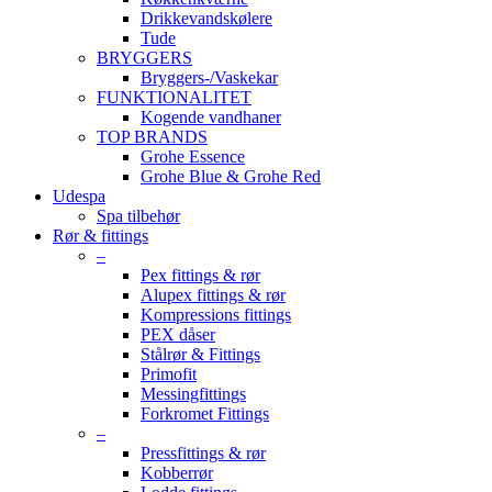
Drikkevandskølere
Tude
BRYGGERS
Bryggers-/Vaskekar
FUNKTIONALITET
Kogende vandhaner
TOP BRANDS
Grohe Essence
Grohe Blue & Grohe Red
Udespa
Spa tilbehør
Rør & fittings
–
Pex fittings & rør
Alupex fittings & rør
Kompressions fittings
PEX dåser
Stålrør & Fittings
Primofit
Messingfittings
Forkromet Fittings
–
Pressfittings & rør
Kobberrør