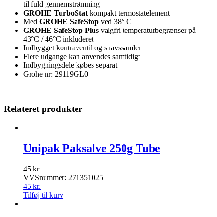
til fuld gennemstrømning
GROHE TurboStat
kompakt termostatelement
Med
GROHE SafeStop
ved 38° C
GROHE SafeStop Plus
valgfri temperaturbegrænser på
43°C / 46°C inkluderet
Indbygget kontraventil og snavssamler
Flere udgange kan anvendes samtidigt
Indbygningsdele købes separat
Grohe nr: 29119GL0
Relateret produkter
Unipak Paksalve 250g Tube
45
kr.
VVSnummer: 271351025
45
kr.
Tilføj til kurv