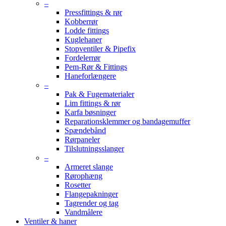
–
Pressfittings & rør
Kobberrør
Lodde fittings
Kuglehaner
Stopventiler & Pipefix
Fordelerrør
Pem-Rør & Fittings
Haneforlængere
–
Pak & Fugematerialer
Lim fittings & rør
Karfa bøsninger
Reparationsklemmer og bandagemuffer
Spændebånd
Rørpaneler
Tilslutningsslanger
–
Armeret slange
Rørophæng
Rosetter
Flangepakninger
Tagrender og tag
Vandmålere
Ventiler & haner