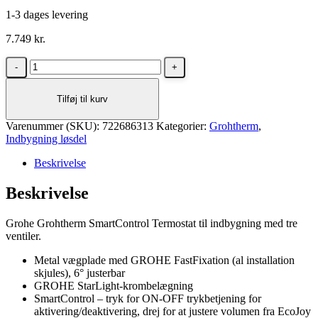
1-3 dages levering
7.749
kr.
Grohe
Grohtherm
SmartControl
Tilføj til kurv
Termostat
til
Varenummer (SKU):
indbygning
722686313
Kategorier:
Grohtherm
,
Indbygning løsdel
med
tre
Beskrivelse
ventiler
i
Beskrivelse
børstet
warm
sunset
Grohe Grohtherm SmartControl Termostat til indbygning med tre
antal
ventiler.
Metal vægplade med GROHE FastFixation (al installation
skjules), 6° justerbar
GROHE StarLight-krombelægning
SmartControl – tryk for ON-OFF trykbetjening for
aktivering/deaktivering, drej for at justere volumen fra EcoJoy