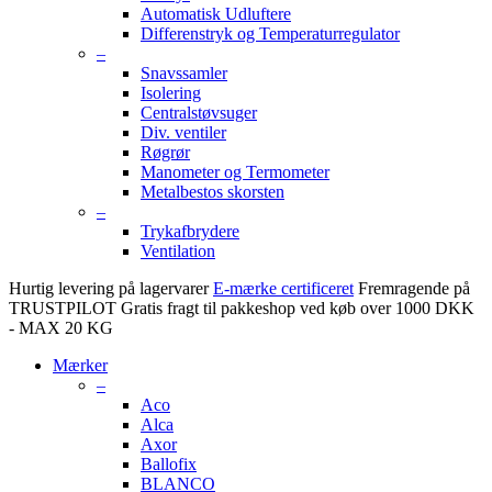
Automatisk Udluftere
Differenstryk og Temperaturregulator
–
Snavssamler
Isolering
Centralstøvsuger
Div. ventiler
Røgrør
Manometer og Termometer
Metalbestos skorsten
–
Trykafbrydere
Ventilation
Hurtig levering på lagervarer
E-mærke certificeret
Fremragende på
TRUSTPILOT
Gratis fragt til pakkeshop ved køb over 1000 DKK
- MAX 20 KG
Mærker
–
Aco
Alca
Axor
Ballofix
BLANCO