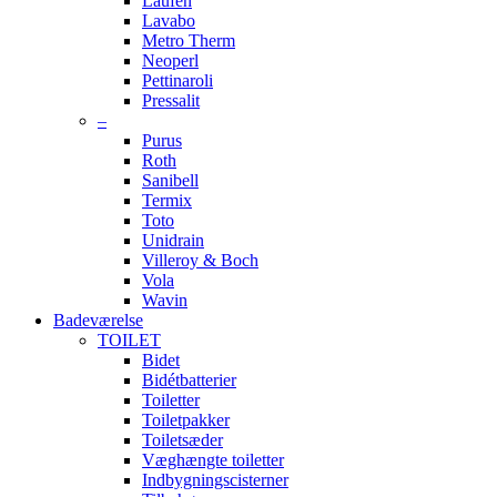
Laufen
Lavabo
Metro Therm
Neoperl
Pettinaroli
Pressalit
–
Purus
Roth
Sanibell
Termix
Toto
Unidrain
Villeroy & Boch
Vola
Wavin
Badeværelse
TOILET
Bidet
Bidétbatterier
Toiletter
Toiletpakker
Toiletsæder
Væghængte toiletter
Indbygningscisterner