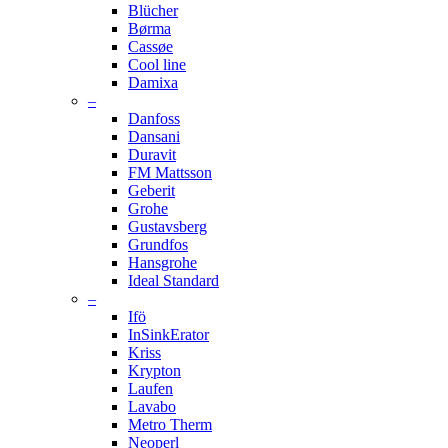
Blücher
Børma
Cassøe
Cool line
Damixa
–
Danfoss
Dansani
Duravit
FM Mattsson
Geberit
Grohe
Gustavsberg
Grundfos
Hansgrohe
Ideal Standard
–
Ifö
InSinkErator
Kriss
Krypton
Laufen
Lavabo
Metro Therm
Neoperl