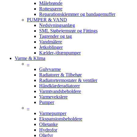
Målebrønde
Rottespærre
Reparationsklemmer og bandagemuffer
PUMPER & VAND
Nedsivningsanlæg
SML Støbejernsrør og Fittings
Tagrender og tag
Vandmålere
Jetkoblinger
Kælder-/drænpumper
Varme & Klima
–
Gulvvarme
Radiatorer & Tilbehør
Radiatortermostater & ventiler
Håndklæderadiatorer
Varmtvandsbeholdere
Varmevekslere
Pumper
–
Varmepumper
Ekspansionsbeholdere
Olietanke
Hydrofor
Oliefyr