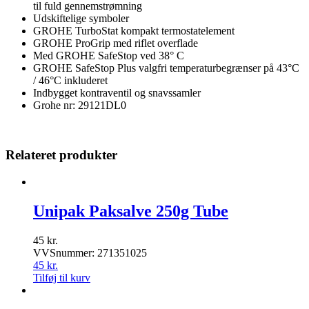
til fuld gennemstrømning
Udskiftelige symboler
GROHE TurboStat kompakt termostatelement
GROHE ProGrip med riflet overflade
Med GROHE SafeStop ved 38° C
GROHE SafeStop Plus valgfri temperaturbegrænser på 43°C
/ 46°C inkluderet
Indbygget kontraventil og snavssamler
Grohe nr: 29121DL0
Relateret produkter
Unipak Paksalve 250g Tube
45
kr.
VVSnummer: 271351025
45
kr.
Tilføj til kurv