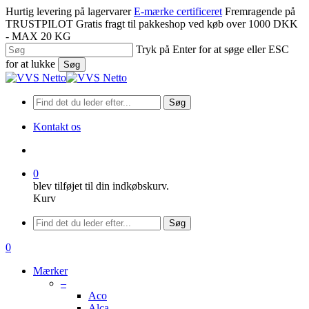
Spring
Hurtig levering på lagervarer
E-mærke certificeret
Fremragende på
til
TRUSTPILOT
Gratis fragt til pakkeshop ved køb over 1000 DKK
hovedindhold
- MAX 20 KG
Tryk på Enter for at søge eller ESC
for at lukke
Søg
Luk
søgning
Søg
Kontakt os
søge
0
blev tilføjet til din indkøbskurv.
Kurv
Menu
Søg
søge
0
Menu
Mærker
–
Aco
Alca