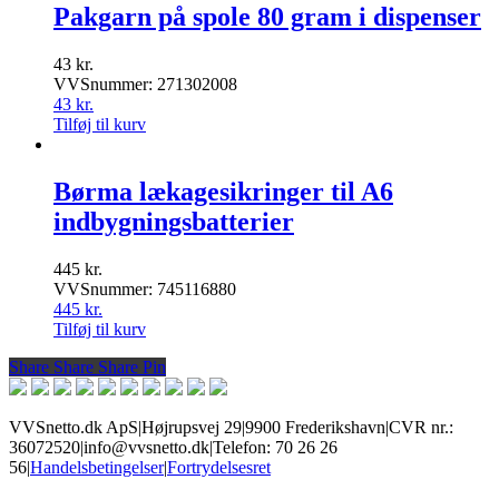
Pakgarn på spole 80 gram i dispenser
43
kr.
VVSnummer: 271302008
43
kr.
Tilføj til kurv
Børma lækagesikringer til A6
indbygningsbatterier
445
kr.
VVSnummer: 745116880
445
kr.
Tilføj til kurv
Share
Share
Share
Share
Pin
VVSnetto.dk ApS
|
Højrupsvej 29
|
9900 Frederikshavn
|
CVR nr.:
36072520
|
info@vvsnetto.dk
|
Telefon: 70 26 26
56
|
Handelsbetingelser
|
Fortrydelsesret