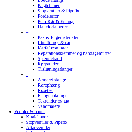
Lodde fittings
Kuglehaner
Stopventiler & Pipefix
Fordelerrør
Pem-Rør & Fittings
Haneforlængere
–
Pak & Fugematerialer
Lim fittings & rør
Karfa bøsninger
Reparationsklemmer og bandagemuffer
Spændebånd
Rørpaneler
Tilslutningsslanger
–
Armeret slange
Rørophæng
Rosetter
Flangepakninger
Tagrender og tag
Vandmålere
Ventiler & haner
Kuglehaner
Stopventiler & Pipefix
Aftapventiler