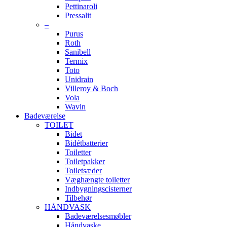
Pettinaroli
Pressalit
–
Purus
Roth
Sanibell
Termix
Toto
Unidrain
Villeroy & Boch
Vola
Wavin
Badeværelse
TOILET
Bidet
Bidétbatterier
Toiletter
Toiletpakker
Toiletsæder
Væghængte toiletter
Indbygningscisterner
Tilbehør
HÅNDVASK
Badeværelsesmøbler
Håndvaske