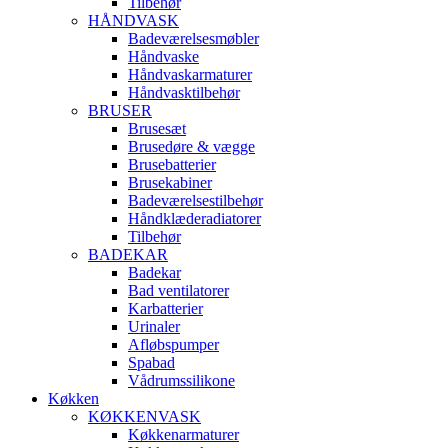
Tilbehør
HÅNDVASK
Badeværelsesmøbler
Håndvaske
Håndvaskarmaturer
Håndvasktilbehør
BRUSER
Brusesæt
Brusedøre & vægge
Brusebatterier
Brusekabiner
Badeværelsestilbehør
Håndklæderadiatorer
Tilbehør
BADEKAR
Badekar
Bad ventilatorer
Karbatterier
Urinaler
Afløbspumper
Spabad
Vådrumssilikone
Køkken
KØKKENVASK
Køkkenarmaturer