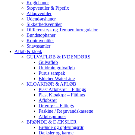
Kuglehaner
Stopventiler & Pipefix
Aftapventiler
Udendørshaner
Sikkerhedsventiler
Differenstryk og Temperaturregulator
Bundstophaner
Kontraventiler
Snavssamler
Afløb & kloak
GULVAFLØB & INDENDØRS
Gulvafløb
Unidrain gulvafløb
Purus sampak
Blücher WaterLine
KLOAKRØR & AFLØB
Plast Afløbsrør – Fittings
Plast Kloakrør – Fittings
Afløbsrør
Drænrør – Fittings
Faskine / Regnvandskassette
Afløbspumper
BRØNDE & DÆKSLER
Brønde og opføringsrør
Dæksler og karme