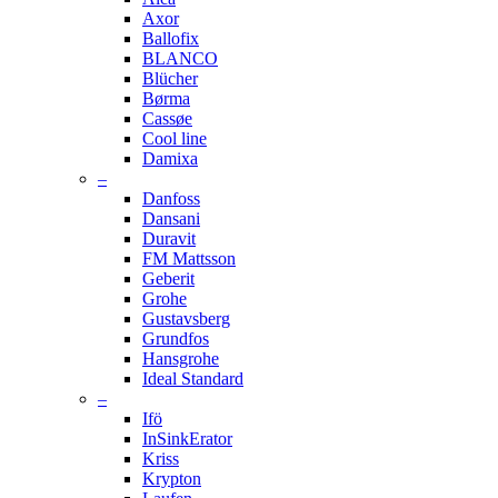
Axor
Ballofix
BLANCO
Blücher
Børma
Cassøe
Cool line
Damixa
–
Danfoss
Dansani
Duravit
FM Mattsson
Geberit
Grohe
Gustavsberg
Grundfos
Hansgrohe
Ideal Standard
–
Ifö
InSinkErator
Kriss
Krypton