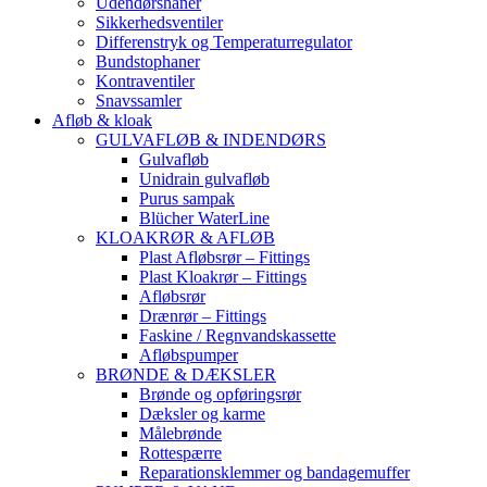
Udendørshaner
Sikkerhedsventiler
Differenstryk og Temperaturregulator
Bundstophaner
Kontraventiler
Snavssamler
Afløb & kloak
GULVAFLØB & INDENDØRS
Gulvafløb
Unidrain gulvafløb
Purus sampak
Blücher WaterLine
KLOAKRØR & AFLØB
Plast Afløbsrør – Fittings
Plast Kloakrør – Fittings
Afløbsrør
Drænrør – Fittings
Faskine / Regnvandskassette
Afløbspumper
BRØNDE & DÆKSLER
Brønde og opføringsrør
Dæksler og karme
Målebrønde
Rottespærre
Reparationsklemmer og bandagemuffer