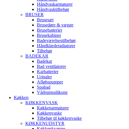
Håndvaskarmaturer
Håndvasktilbehør
BRUSER
Brusesæt
Brusedøre & vægge
Brusebatterier
Brusekabiner
Badeværelsestilbehør
Håndklæderadiatorer
Tilbehør
BADEKAR
Badekar
Bad ventilatorer
Karbatterier
Urinaler
Afløbspumper
Spabad
Vådrumssilikone
Køkken
KØKKENVASK
Køkkenarmaturer
Køkkenvaske
Tilbehør til køkkenvaske
KØKKENUDSTYR
Køkkenkværne