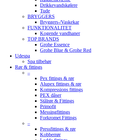
Drikkevandskølere
Tude
BRYGGERS
Bryggers-/Vaskekar
FUNKTIONALITET
Kogende vandhaner
TOP BRANDS
Grohe Essence
Grohe Blue & Grohe Red
Udespa
Spa tilbehør
Rør & fittings
–
Pex fittings & rør
Alupex fittings & rør
Kompressions fittings
PEX dåser
Stålrør & Fittings
Primofit
Messingfittings
Forkromet Fittings
–
Pressfittings & rør
Kobberrør