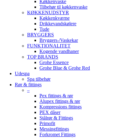
Køkkenvaske
Tilbehør til køkkenvaske
KØKKENUDSTYR
Køkkenkværne
Drikkevandskølere
Tude
BRYGGERS
Bryggers-/Vaskekar
FUNKTIONALITET
Kogende vandhaner
TOP BRANDS
Grohe Essence
Grohe Blue & Grohe Red
Udespa
Spa tilbehør
Rør & fittings
–
Pex fittings & rør
Alupex fittings & rør
Kompressions fittings
PEX dåser
Stålrør & Fittings
Primofit
Messingfittings
Forkromet Fittings