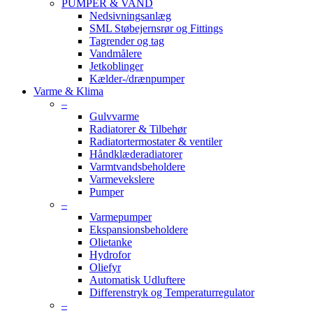
PUMPER & VAND
Nedsivningsanlæg
SML Støbejernsrør og Fittings
Tagrender og tag
Vandmålere
Jetkoblinger
Kælder-/drænpumper
Varme & Klima
–
Gulvvarme
Radiatorer & Tilbehør
Radiatortermostater & ventiler
Håndklæderadiatorer
Varmtvandsbeholdere
Varmevekslere
Pumper
–
Varmepumper
Ekspansionsbeholdere
Olietanke
Hydrofor
Oliefyr
Automatisk Udluftere
Differenstryk og Temperaturregulator
–