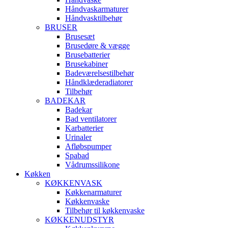
Håndvaskarmaturer
Håndvasktilbehør
BRUSER
Brusesæt
Brusedøre & vægge
Brusebatterier
Brusekabiner
Badeværelsestilbehør
Håndklæderadiatorer
Tilbehør
BADEKAR
Badekar
Bad ventilatorer
Karbatterier
Urinaler
Afløbspumper
Spabad
Vådrumssilikone
Køkken
KØKKENVASK
Køkkenarmaturer
Køkkenvaske
Tilbehør til køkkenvaske
KØKKENUDSTYR