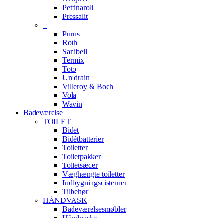
Pettinaroli
Pressalit
–
Purus
Roth
Sanibell
Termix
Toto
Unidrain
Villeroy & Boch
Vola
Wavin
Badeværelse
TOILET
Bidet
Bidétbatterier
Toiletter
Toiletpakker
Toiletsæder
Væghængte toiletter
Indbygningscisterner
Tilbehør
HÅNDVASK
Badeværelsesmøbler
Håndvaske