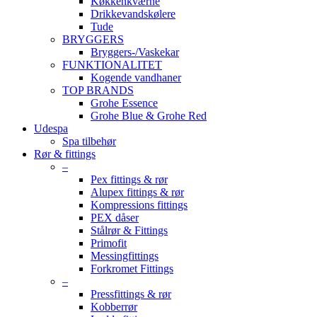
Køkkenkværne
Drikkevandskølere
Tude
BRYGGERS
Bryggers-/Vaskekar
FUNKTIONALITET
Kogende vandhaner
TOP BRANDS
Grohe Essence
Grohe Blue & Grohe Red
Udespa
Spa tilbehør
Rør & fittings
–
Pex fittings & rør
Alupex fittings & rør
Kompressions fittings
PEX dåser
Stålrør & Fittings
Primofit
Messingfittings
Forkromet Fittings
–
Pressfittings & rør
Kobberrør