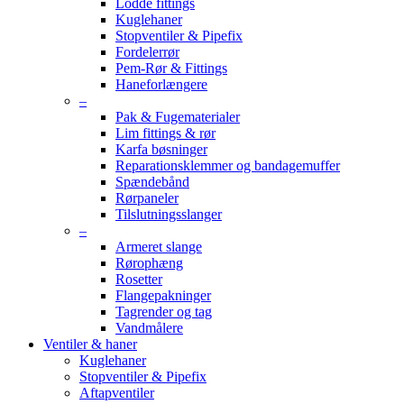
Lodde fittings
Kuglehaner
Stopventiler & Pipefix
Fordelerrør
Pem-Rør & Fittings
Haneforlængere
–
Pak & Fugematerialer
Lim fittings & rør
Karfa bøsninger
Reparationsklemmer og bandagemuffer
Spændebånd
Rørpaneler
Tilslutningsslanger
–
Armeret slange
Rørophæng
Rosetter
Flangepakninger
Tagrender og tag
Vandmålere
Ventiler & haner
Kuglehaner
Stopventiler & Pipefix
Aftapventiler