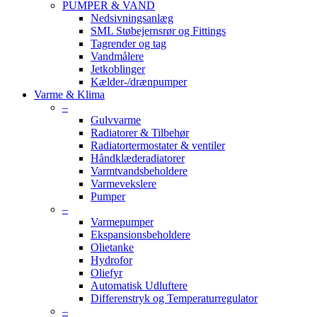
PUMPER & VAND
Nedsivningsanlæg
SML Støbejernsrør og Fittings
Tagrender og tag
Vandmålere
Jetkoblinger
Kælder-/drænpumper
Varme & Klima
–
Gulvvarme
Radiatorer & Tilbehør
Radiatortermostater & ventiler
Håndklæderadiatorer
Varmtvandsbeholdere
Varmevekslere
Pumper
–
Varmepumper
Ekspansionsbeholdere
Olietanke
Hydrofor
Oliefyr
Automatisk Udluftere
Differenstryk og Temperaturregulator
–