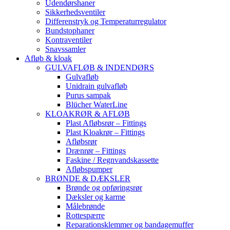
Udendørshaner
Sikkerhedsventiler
Differenstryk og Temperaturregulator
Bundstophaner
Kontraventiler
Snavssamler
Afløb & kloak
GULVAFLØB & INDENDØRS
Gulvafløb
Unidrain gulvafløb
Purus sampak
Blücher WaterLine
KLOAKRØR & AFLØB
Plast Afløbsrør – Fittings
Plast Kloakrør – Fittings
Afløbsrør
Drænrør – Fittings
Faskine / Regnvandskassette
Afløbspumper
BRØNDE & DÆKSLER
Brønde og opføringsrør
Dæksler og karme
Målebrønde
Rottespærre
Reparationsklemmer og bandagemuffer