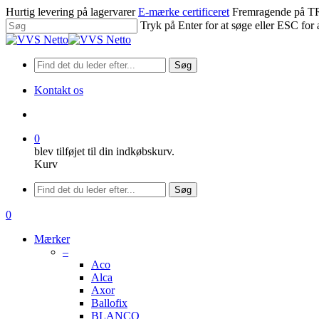
Spring
Hurtig levering på lagervarer
E-mærke certificeret
Fremragende på
til
Tryk på Enter for at søge eller ESC for 
hovedindhold
Luk
søgning
Søg
Kontakt os
søge
0
blev tilføjet til din indkøbskurv.
Kurv
Menu
Søg
søge
0
Menu
Mærker
–
Aco
Alca
Axor
Ballofix
BLANCO