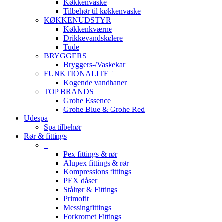
Køkkenvaske
Tilbehør til køkkenvaske
KØKKENUDSTYR
Køkkenkværne
Drikkevandskølere
Tude
BRYGGERS
Bryggers-/Vaskekar
FUNKTIONALITET
Kogende vandhaner
TOP BRANDS
Grohe Essence
Grohe Blue & Grohe Red
Udespa
Spa tilbehør
Rør & fittings
–
Pex fittings & rør
Alupex fittings & rør
Kompressions fittings
PEX dåser
Stålrør & Fittings
Primofit
Messingfittings
Forkromet Fittings