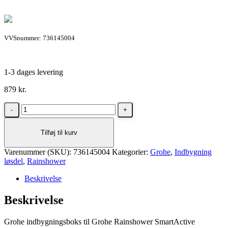
VVSnummer: 736145004
1-3 dages levering
879
kr.
Grohe
indbygningsboks
til
Tilføj til kurv
Grohe
Rainshower
Varenummer (SKU):
SmartActive
736145004
Kategorier:
Grohe
,
Indbygning
løsdel
hovedbruser
,
Rainshower
antal
Beskrivelse
Beskrivelse
Grohe indbygningsboks til Grohe Rainshower SmartActive