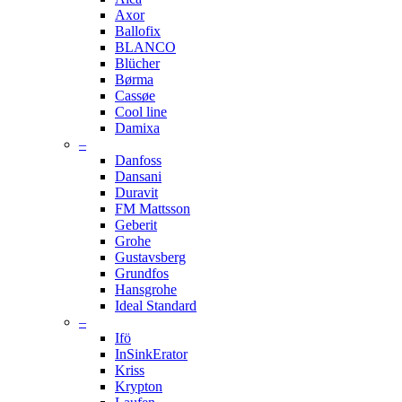
Axor
Ballofix
BLANCO
Blücher
Børma
Cassøe
Cool line
Damixa
–
Danfoss
Dansani
Duravit
FM Mattsson
Geberit
Grohe
Gustavsberg
Grundfos
Hansgrohe
Ideal Standard
–
Ifö
InSinkErator
Kriss
Krypton