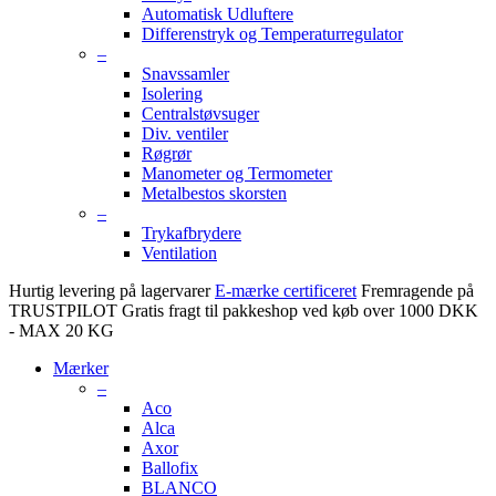
Automatisk Udluftere
Differenstryk og Temperaturregulator
–
Snavssamler
Isolering
Centralstøvsuger
Div. ventiler
Røgrør
Manometer og Termometer
Metalbestos skorsten
–
Trykafbrydere
Ventilation
Hurtig levering på lagervarer
E-mærke certificeret
Fremragende på
TRUSTPILOT
Gratis fragt til pakkeshop ved køb over 1000 DKK
- MAX 20 KG
Mærker
–
Aco
Alca
Axor
Ballofix
BLANCO