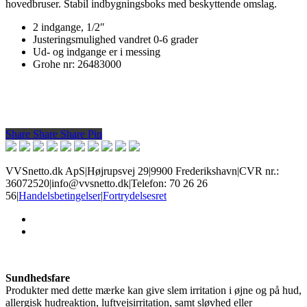
hovedbruser. Stabil indbygningsboks med beskyttende omslag.
2 indgange, 1/2″
Justeringsmulighed vandret 0-6 grader
Ud- og indgange er i messing
Grohe nr: 26483000
Share
Share
Share
Share
Pin
VVSnetto.dk ApS
|
Højrupsvej 29
|
9900 Frederikshavn
|
CVR nr.:
36072520
|
info@vvsnetto.dk
|
Telefon: 70 26 26
56
|
Handelsbetingelser
|
Fortrydelsesret
facebook
youtube
Sundhedsfare
Produkter med dette mærke kan give slem irritation i øjne og på hud,
allergisk hudreaktion, luftvejsirritation, samt sløvhed eller