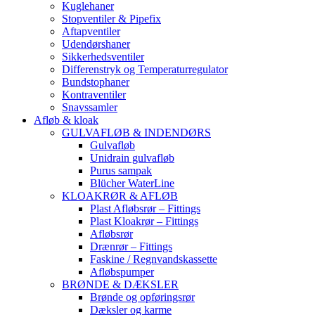
Kuglehaner
Stopventiler & Pipefix
Aftapventiler
Udendørshaner
Sikkerhedsventiler
Differenstryk og Temperaturregulator
Bundstophaner
Kontraventiler
Snavssamler
Afløb & kloak
GULVAFLØB & INDENDØRS
Gulvafløb
Unidrain gulvafløb
Purus sampak
Blücher WaterLine
KLOAKRØR & AFLØB
Plast Afløbsrør – Fittings
Plast Kloakrør – Fittings
Afløbsrør
Drænrør – Fittings
Faskine / Regnvandskassette
Afløbspumper
BRØNDE & DÆKSLER
Brønde og opføringsrør
Dæksler og karme