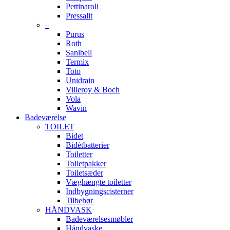
Pettinaroli
Pressalit
–
Purus
Roth
Sanibell
Termix
Toto
Unidrain
Villeroy & Boch
Vola
Wavin
Badeværelse
TOILET
Bidet
Bidétbatterier
Toiletter
Toiletpakker
Toiletsæder
Væghængte toiletter
Indbygningscisterner
Tilbehør
HÅNDVASK
Badeværelsesmøbler
Håndvaske