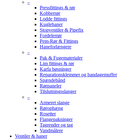
–
Pressfittings & rør
Kobberrør
Lodde fittings
Kuglehaner
Stopventiler & Pipefix
Fordelerrør
Pem-Rør & Fittings
Haneforlængere
–
Pak & Fugematerialer
Lim fittings & rør
Karfa bøsninger
Reparationsklemmer og bandagemuffer
Spændebånd
Rørpaneler
Tilslutningsslanger
–
Armeret slange
Rørophæng
Rosetter
Flangepakninger
Tagrender og tag
Vandmålere
Ventiler & haner