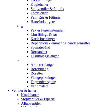
Lodde fittings
Kuglehaner
Stopventiler & Pipefix
Fordelerrør
Pem-Rør & Fittings
Haneforlængere
–
Pak & Fugematerialer
Lim fittings & rør
Karfa bøsninger
Reparationsklemmer og bandagemuffer
Spændebånd
Rørpaneler
Tilslutningsslanger
–
Armeret slange
Rørophæng
Rosetter
Flangepakninger
Tagrender og tag
Vandmålere
Ventiler & haner
Kuglehaner
Stopventiler & Pipefix
Aftapventiler