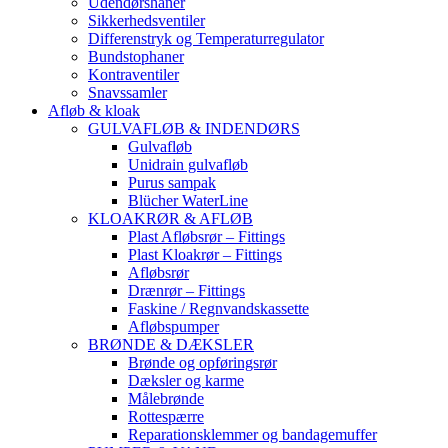
Udendørshaner
Sikkerhedsventiler
Differenstryk og Temperaturregulator
Bundstophaner
Kontraventiler
Snavssamler
Afløb & kloak
GULVAFLØB & INDENDØRS
Gulvafløb
Unidrain gulvafløb
Purus sampak
Blücher WaterLine
KLOAKRØR & AFLØB
Plast Afløbsrør – Fittings
Plast Kloakrør – Fittings
Afløbsrør
Drænrør – Fittings
Faskine / Regnvandskassette
Afløbspumper
BRØNDE & DÆKSLER
Brønde og opføringsrør
Dæksler og karme
Målebrønde
Rottespærre
Reparationsklemmer og bandagemuffer