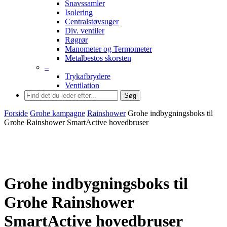
Snavssamler
Isolering
Centralstøvsuger
Div. ventiler
Røgrør
Manometer og Termometer
Metalbestos skorsten
–
Trykafbrydere
Ventilation
Søg
Forside
Grohe kampagne
Rainshower
Grohe indbygningsboks til
Grohe Rainshower SmartActive hovedbruser
Grohe indbygningsboks til
Grohe Rainshower
SmartActive hovedbruser