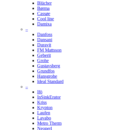
Blücher
Børma
Cassøe
Cool line
Damixa
–
Danfoss
Dansani
Duravit
FM Mattsson
Geberit
Grohe
Gustavsberg
Grundfos
Hansgrohe
Ideal Standard
–
Ifö
InSinkErator
Kriss
Krypton
Laufen
Lavabo
Metro Therm
Neoperl