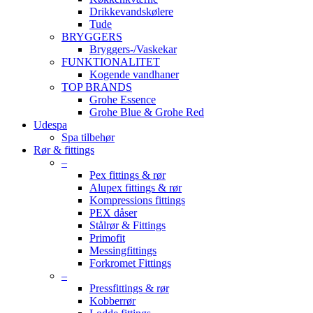
Drikkevandskølere
Tude
BRYGGERS
Bryggers-/Vaskekar
FUNKTIONALITET
Kogende vandhaner
TOP BRANDS
Grohe Essence
Grohe Blue & Grohe Red
Udespa
Spa tilbehør
Rør & fittings
–
Pex fittings & rør
Alupex fittings & rør
Kompressions fittings
PEX dåser
Stålrør & Fittings
Primofit
Messingfittings
Forkromet Fittings
–
Pressfittings & rør
Kobberrør