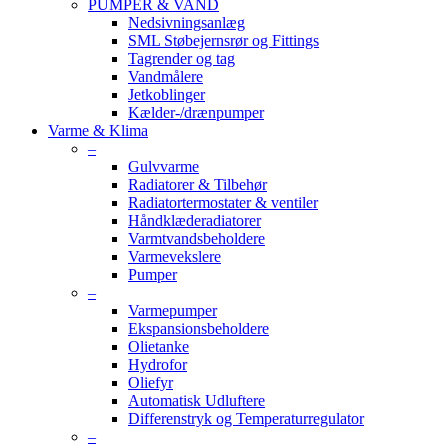
PUMPER & VAND
Nedsivningsanlæg
SML Støbejernsrør og Fittings
Tagrender og tag
Vandmålere
Jetkoblinger
Kælder-/drænpumper
Varme & Klima
–
Gulvvarme
Radiatorer & Tilbehør
Radiatortermostater & ventiler
Håndklæderadiatorer
Varmtvandsbeholdere
Varmevekslere
Pumper
–
Varmepumper
Ekspansionsbeholdere
Olietanke
Hydrofor
Oliefyr
Automatisk Udluftere
Differenstryk og Temperaturregulator
–