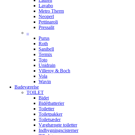
Laufen
Lavabo
Metro Therm
Neoperl
Pettinaroli
Pressalit
–
Purus
Roth
Sanibell
Termix
Toto
Unidrain
Villeroy & Boch
Vola
Wavin
Badeværelse
TOILET
Bidet
Bidétbatterier
Toiletter
Toiletpakker
Toiletsæder
Væghængte toiletter
Indbygningscisterner