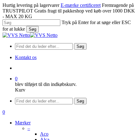
Spring
Hurtig levering på lagervarer
E-mærke certificeret
Fremragende på
til
TRUSTPILOT
Gratis fragt til pakkeshop ved køb over 1000 DKK
hovedindhold
- MAX 20 KG
Tryk på Enter for at søge eller ESC
for at lukke
Søg
Luk
søgning
Søg
Kontakt os
søge
0
blev tilføjet til din indkøbskurv.
Kurv
Menu
Søg
søge
0
Menu
Mærker
–
Aco
Alca