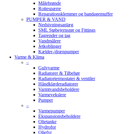
Målebrønde
Rottespærre
Reparationsklemmer og bandagemuffer
PUMPER & VAND
Nedsivningsanlæg
SML Støbejernsrør og Fittings
Tagrender og tag
Vandmålere
Jetkoblinger
Kælder-/drænpumper
Varme & Klima
–
Gulvvarme
Radiatorer & Tilbehør
Radiatortermostater & ventiler
Håndklæderadiatorer
Varmtvandsbeholdere
Varmevekslere
Pumper
–
Varmepumper
Ekspansionsbeholdere
Olietanke
Hydrofor
Oliefyr