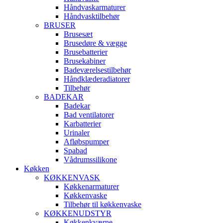
Håndvaskarmaturer
Håndvasktilbehør
BRUSER
Brusesæt
Brusedøre & vægge
Brusebatterier
Brusekabiner
Badeværelsestilbehør
Håndklæderadiatorer
Tilbehør
BADEKAR
Badekar
Bad ventilatorer
Karbatterier
Urinaler
Afløbspumper
Spabad
Vådrumssilikone
Køkken
KØKKENVASK
Køkkenarmaturer
Køkkenvaske
Tilbehør til køkkenvaske
KØKKENUDSTYR
Køkkenkværne