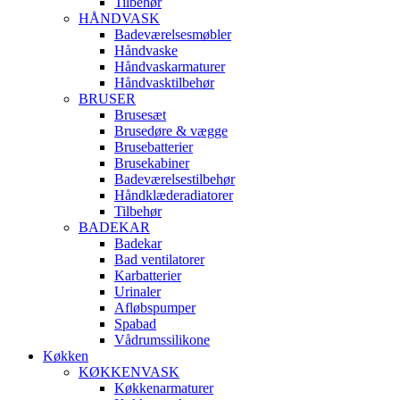
Tilbehør
HÅNDVASK
Badeværelsesmøbler
Håndvaske
Håndvaskarmaturer
Håndvasktilbehør
BRUSER
Brusesæt
Brusedøre & vægge
Brusebatterier
Brusekabiner
Badeværelsestilbehør
Håndklæderadiatorer
Tilbehør
BADEKAR
Badekar
Bad ventilatorer
Karbatterier
Urinaler
Afløbspumper
Spabad
Vådrumssilikone
Køkken
KØKKENVASK
Køkkenarmaturer