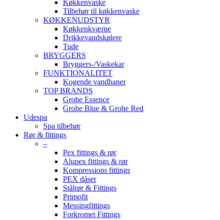
Køkkenvaske
Tilbehør til køkkenvaske
KØKKENUDSTYR
Køkkenkværne
Drikkevandskølere
Tude
BRYGGERS
Bryggers-/Vaskekar
FUNKTIONALITET
Kogende vandhaner
TOP BRANDS
Grohe Essence
Grohe Blue & Grohe Red
Udespa
Spa tilbehør
Rør & fittings
–
Pex fittings & rør
Alupex fittings & rør
Kompressions fittings
PEX dåser
Stålrør & Fittings
Primofit
Messingfittings
Forkromet Fittings