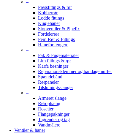
–
Pressfittings & rør
Kobberrør
Lodde fittings
Kuglehaner
Stopventiler & Pipefix
Fordelerrør
Pem-Rør & Fittings
Haneforlængere
–
Pak & Fugematerialer
Lim fittings & rør
Karfa bøsninger
Reparationsklemmer og bandagemuffer
Spændebånd
Rørpaneler
Tilslutningsslanger
–
Armeret slange
Rørophæng
Rosetter
Flangepakninger
Tagrender og tag
Vandmålere
Ventiler & haner