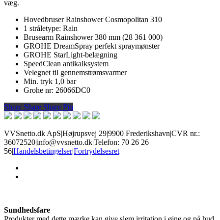
væg.
Hovedbruser Rainshower Cosmopolitan 310
1 stråletype: Rain
Brusearm Rainshower 380 mm (28 361 000)
GROHE DreamSpray perfekt spraymønster
GROHE StarLight-belægning
SpeedClean antikalksystem
Velegnet til gennemstrømsvarmer
Min. tryk 1,0 bar
Grohe nr: 26066DC0
Share
Share
Share
Share
Pin
VVSnetto.dk ApS
|
Højrupsvej 29
|
9900 Frederikshavn
|
CVR nr.:
36072520
|
info@vvsnetto.dk
|
Telefon: 70 26 26
56
|
Handelsbetingelser
|
Fortrydelsesret
facebook
youtube
Sundhedsfare
Produkter med dette mærke kan give slem irritation i øjne og på hud,