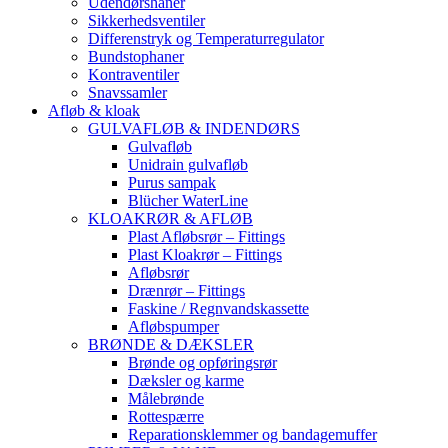
Udendørshaner
Sikkerhedsventiler
Differenstryk og Temperaturregulator
Bundstophaner
Kontraventiler
Snavssamler
Afløb & kloak
GULVAFLØB & INDENDØRS
Gulvafløb
Unidrain gulvafløb
Purus sampak
Blücher WaterLine
KLOAKRØR & AFLØB
Plast Afløbsrør – Fittings
Plast Kloakrør – Fittings
Afløbsrør
Drænrør – Fittings
Faskine / Regnvandskassette
Afløbspumper
BRØNDE & DÆKSLER
Brønde og opføringsrør
Dæksler og karme
Målebrønde
Rottespærre
Reparationsklemmer og bandagemuffer