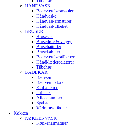
Tilbehør
HÅNDVASK
Badeværelsesmøbler
Håndvaske
Håndvaskarmaturer
Håndvasktilbehør
BRUSER
Brusesæt
Brusedøre & vægge
Brusebatterier
Brusekabiner
Badeværelsestilbehør
Håndklæderadiatorer
Tilbehør
BADEKAR
Badekar
Bad ventilatorer
Karbatterier
Urinaler
Afløbspumper
Spabad
Vådrumssilikone
Køkken
KØKKENVASK
Køkkenarmaturer