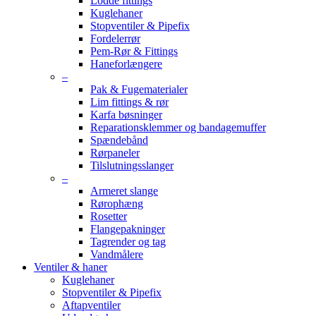
Lodde fittings
Kuglehaner
Stopventiler & Pipefix
Fordelerrør
Pem-Rør & Fittings
Haneforlængere
–
Pak & Fugematerialer
Lim fittings & rør
Karfa bøsninger
Reparationsklemmer og bandagemuffer
Spændebånd
Rørpaneler
Tilslutningsslanger
–
Armeret slange
Rørophæng
Rosetter
Flangepakninger
Tagrender og tag
Vandmålere
Ventiler & haner
Kuglehaner
Stopventiler & Pipefix
Aftapventiler