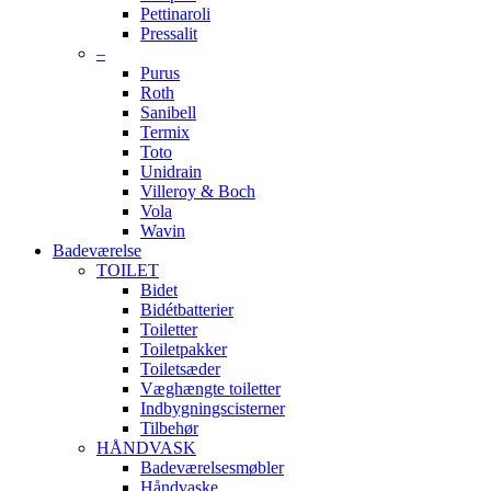
Pettinaroli
Pressalit
–
Purus
Roth
Sanibell
Termix
Toto
Unidrain
Villeroy & Boch
Vola
Wavin
Badeværelse
TOILET
Bidet
Bidétbatterier
Toiletter
Toiletpakker
Toiletsæder
Væghængte toiletter
Indbygningscisterner
Tilbehør
HÅNDVASK
Badeværelsesmøbler
Håndvaske