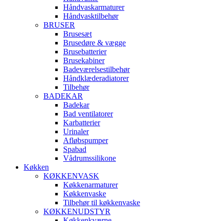
Håndvaskarmaturer
Håndvasktilbehør
BRUSER
Brusesæt
Brusedøre & vægge
Brusebatterier
Brusekabiner
Badeværelsestilbehør
Håndklæderadiatorer
Tilbehør
BADEKAR
Badekar
Bad ventilatorer
Karbatterier
Urinaler
Afløbspumper
Spabad
Vådrumssilikone
Køkken
KØKKENVASK
Køkkenarmaturer
Køkkenvaske
Tilbehør til køkkenvaske
KØKKENUDSTYR
Køkkenkværne