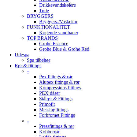
Drikkevandskølere
Tude
BRYGGERS
Bryggers-/Vaskekar
FUNKTIONALITET
Kogende vandhaner
TOP BRANDS
Grohe Essence
Grohe Blue & Grohe Red
Udespa
Spa tilbehør
Rør & fittings
–
Pex fittings & rør
Alupex fittings & rør
Kompressions fittings
PEX dåser
Stålrør & Fittings
Primofit
Messingfittings
Forkromet Fittings
–
Pressfittings & rør
Kobberrør