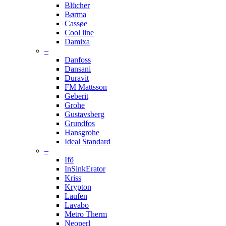
Blücher
Børma
Cassøe
Cool line
Damixa
–
Danfoss
Dansani
Duravit
FM Mattsson
Geberit
Grohe
Gustavsberg
Grundfos
Hansgrohe
Ideal Standard
–
Ifö
InSinkErator
Kriss
Krypton
Laufen
Lavabo
Metro Therm
Neoperl