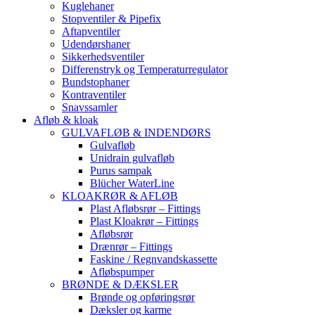
Kuglehaner
Stopventiler & Pipefix
Aftapventiler
Udendørshaner
Sikkerhedsventiler
Differenstryk og Temperaturregulator
Bundstophaner
Kontraventiler
Snavssamler
Afløb & kloak
GULVAFLØB & INDENDØRS
Gulvafløb
Unidrain gulvafløb
Purus sampak
Blücher WaterLine
KLOAKRØR & AFLØB
Plast Afløbsrør – Fittings
Plast Kloakrør – Fittings
Afløbsrør
Drænrør – Fittings
Faskine / Regnvandskassette
Afløbspumper
BRØNDE & DÆKSLER
Brønde og opføringsrør
Dæksler og karme