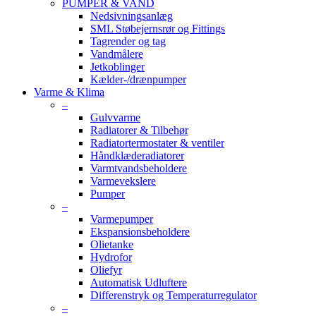
PUMPER & VAND
Nedsivningsanlæg
SML Støbejernsrør og Fittings
Tagrender og tag
Vandmålere
Jetkoblinger
Kælder-/drænpumper
Varme & Klima
–
Gulvvarme
Radiatorer & Tilbehør
Radiatortermostater & ventiler
Håndklæderadiatorer
Varmtvandsbeholdere
Varmevekslere
Pumper
–
Varmepumper
Ekspansionsbeholdere
Olietanke
Hydrofor
Oliefyr
Automatisk Udluftere
Differenstryk og Temperaturregulator
–