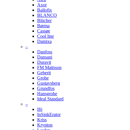
Axor
Ballofix
BLANCO
Blücher
Børma
Cassøe
Cool line
Damixa
–
Danfoss
Dansani
Duravit
FM Mattsson
Geberit
Grohe
Gustavsberg
Grundfos
Hansgrohe
Ideal Standard
–
Ifö
InSinkErator
Kriss
Krypton