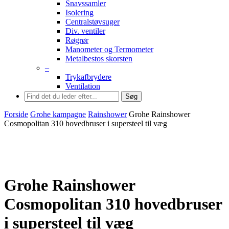
Snavssamler
Isolering
Centralstøvsuger
Div. ventiler
Røgrør
Manometer og Termometer
Metalbestos skorsten
–
Trykafbrydere
Ventilation
Søg
Forside
Grohe kampagne
Rainshower
Grohe Rainshower
Cosmopolitan 310 hovedbruser i supersteel til væg
Grohe Rainshower
Cosmopolitan 310 hovedbruser
i supersteel til væg