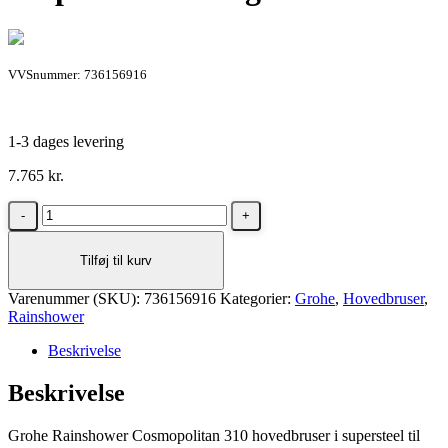
VVSnummer: 736156916
1-3 dages levering
7.765
kr.
Grohe
Rainshower
Cosmopolitan
Tilføj til kurv
310
hovedbruser
Varenummer (SKU):
i
736156916
Kategorier:
Grohe
,
Hovedbruser
,
Rainshower
supersteel
til
Beskrivelse
væg
antal
Beskrivelse
Grohe Rainshower Cosmopolitan 310 hovedbruser i supersteel til