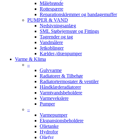
Målebrønde
Rottespærre
Reparationsklemmer og bandagemuffer
PUMPER & VAND
Nedsivningsanlæg
SML Støbejernsrør og Fittings
Tagrender og tag
Vandmålere
Jetkoblinger
Kælder-/drænpumper
Varme & Klima
–
Gulvvarme
Radiatorer & Tilbehør
Radiatortermostater & ventiler
Håndklæderadiatorer
Varmtvandsbeholdere
Varmevekslere
Pumper
–
Varmepumper
Ekspansionsbeholdere
Olietanke
Hydrofor
Oliefyr