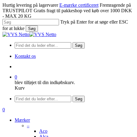
Spring
Hurtig levering på lagervarer
E-mærke certificeret
Fremragende på
til
TRUSTPILOT
Gratis fragt til pakkeshop ved køb over 1000 DKK
hovedindhold
- MAX 20 KG
Tryk på Enter for at søge eller ESC
for at lukke
Søg
Luk
søgning
Søg
Kontakt os
søge
0
blev tilføjet til din indkøbskurv.
Kurv
Menu
Søg
søge
0
Menu
Mærker
–
Aco
Alca