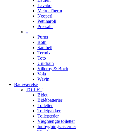
Laufen
Lavabo
Metro Therm
Neoperl
Pettinaroli
Pressalit
–
Purus
Roth
Sanibell
Termix
Toto
Unidrain
Villeroy & Boch
Vola
Wavin
Badeværelse
TOILET
Bidet
Bidétbatterier
Toiletter
Toiletpakker
Toiletsæder
Væghængte toiletter
Indbygningscisterner