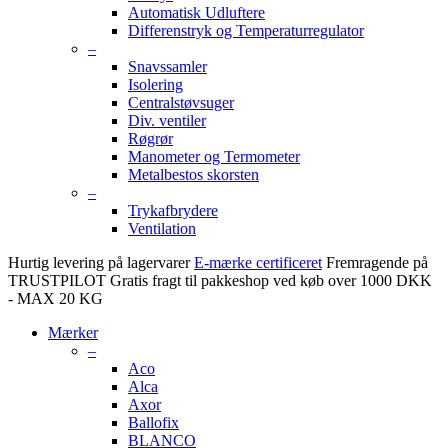
Automatisk Udluftere
Differenstryk og Temperaturregulator
–
Snavssamler
Isolering
Centralstøvsuger
Div. ventiler
Røgrør
Manometer og Termometer
Metalbestos skorsten
–
Trykafbrydere
Ventilation
Hurtig levering på lagervarer
E-mærke certificeret
Fremragende på
TRUSTPILOT
Gratis fragt til pakkeshop ved køb over 1000 DKK
- MAX 20 KG
Mærker
–
Aco
Alca
Axor
Ballofix
BLANCO