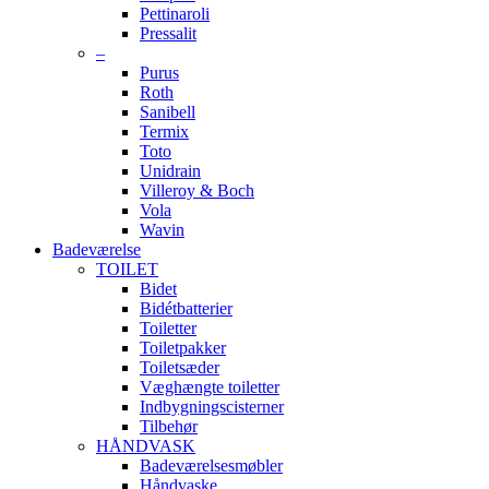
Pettinaroli
Pressalit
–
Purus
Roth
Sanibell
Termix
Toto
Unidrain
Villeroy & Boch
Vola
Wavin
Badeværelse
TOILET
Bidet
Bidétbatterier
Toiletter
Toiletpakker
Toiletsæder
Væghængte toiletter
Indbygningscisterner
Tilbehør
HÅNDVASK
Badeværelsesmøbler
Håndvaske