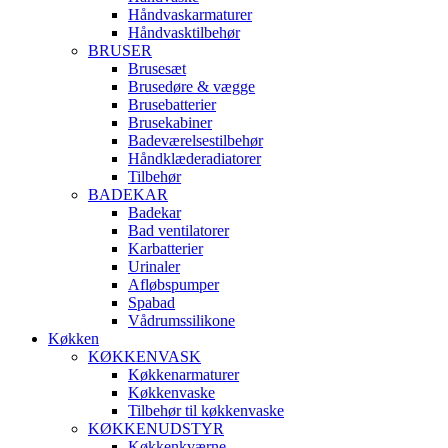
Håndvaskarmaturer
Håndvasktilbehør
BRUSER
Brusesæt
Brusedøre & vægge
Brusebatterier
Brusekabiner
Badeværelsestilbehør
Håndklæderadiatorer
Tilbehør
BADEKAR
Badekar
Bad ventilatorer
Karbatterier
Urinaler
Afløbspumper
Spabad
Vådrumssilikone
Køkken
KØKKENVASK
Køkkenarmaturer
Køkkenvaske
Tilbehør til køkkenvaske
KØKKENUDSTYR
Køkkenkværne