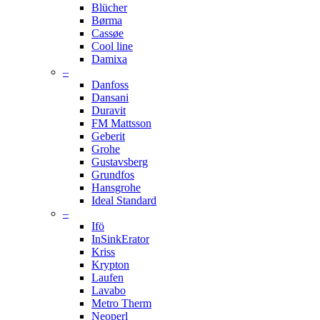
Blücher
Børma
Cassøe
Cool line
Damixa
–
Danfoss
Dansani
Duravit
FM Mattsson
Geberit
Grohe
Gustavsberg
Grundfos
Hansgrohe
Ideal Standard
–
Ifö
InSinkErator
Kriss
Krypton
Laufen
Lavabo
Metro Therm
Neoperl