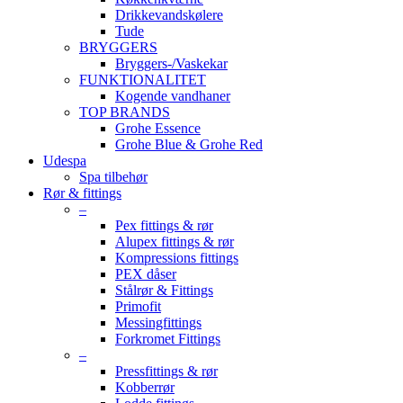
Drikkevandskølere
Tude
BRYGGERS
Bryggers-/Vaskekar
FUNKTIONALITET
Kogende vandhaner
TOP BRANDS
Grohe Essence
Grohe Blue & Grohe Red
Udespa
Spa tilbehør
Rør & fittings
–
Pex fittings & rør
Alupex fittings & rør
Kompressions fittings
PEX dåser
Stålrør & Fittings
Primofit
Messingfittings
Forkromet Fittings
–
Pressfittings & rør
Kobberrør