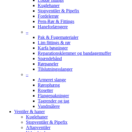
Lodde fittings
Kuglehaner
Stopventiler & Pipefix
Fordelerrør
Pem-Rør & Fittings
Haneforlængere
–
Pak & Fugematerialer
Lim fittings & rør
Karfa bøsninger
Reparationsklemmer og bandagemuffer
Spændebånd
Rørpaneler
Tilslutningsslanger
–
Armeret slange
Rørophæng
Rosetter
Flangepakninger
Tagrender og tag
Vandmålere
Ventiler & haner
Kuglehaner
Stopventiler & Pipefix
Aftapventiler