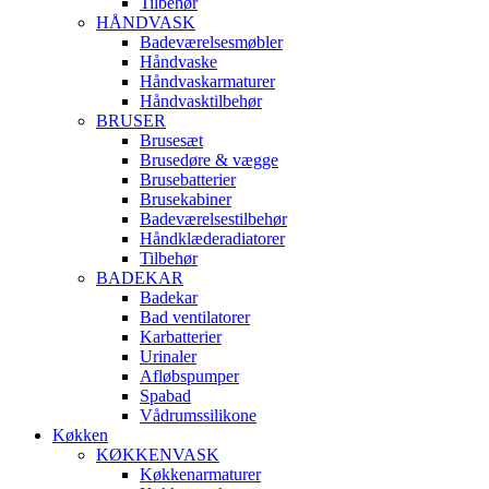
Tilbehør
HÅNDVASK
Badeværelsesmøbler
Håndvaske
Håndvaskarmaturer
Håndvasktilbehør
BRUSER
Brusesæt
Brusedøre & vægge
Brusebatterier
Brusekabiner
Badeværelsestilbehør
Håndklæderadiatorer
Tilbehør
BADEKAR
Badekar
Bad ventilatorer
Karbatterier
Urinaler
Afløbspumper
Spabad
Vådrumssilikone
Køkken
KØKKENVASK
Køkkenarmaturer