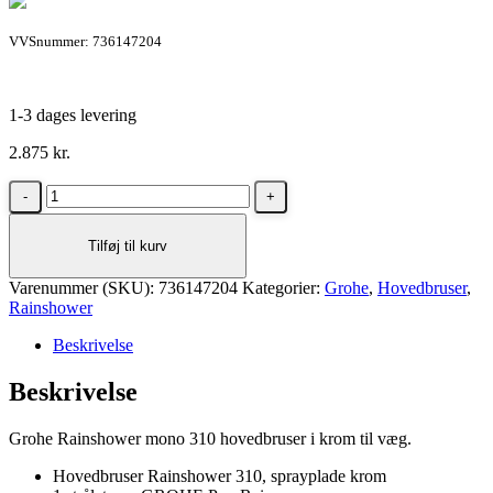
VVSnummer: 736147204
1-3 dages levering
2.875
kr.
Grohe
Rainshower
Mono
Tilføj til kurv
310
hovedbruser
Varenummer (SKU):
i
736147204
Kategorier:
Grohe
,
Hovedbruser
,
Rainshower
krom
antal
Beskrivelse
Beskrivelse
Grohe Rainshower mono 310 hovedbruser i krom til væg.
Hovedbruser Rainshower 310, sprayplade krom