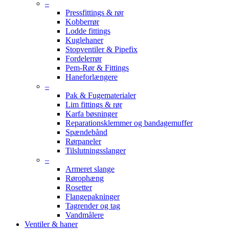
–
Pressfittings & rør
Kobberrør
Lodde fittings
Kuglehaner
Stopventiler & Pipefix
Fordelerrør
Pem-Rør & Fittings
Haneforlængere
–
Pak & Fugematerialer
Lim fittings & rør
Karfa bøsninger
Reparationsklemmer og bandagemuffer
Spændebånd
Rørpaneler
Tilslutningsslanger
–
Armeret slange
Rørophæng
Rosetter
Flangepakninger
Tagrender og tag
Vandmålere
Ventiler & haner