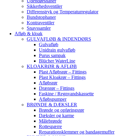
Udendørshaner
Sikkerhedsventiler
Differenstryk og Temperaturregulator
Bundstophaner
Kontraventiler
Snavssamler
Afløb & kloak
GULVAFLØB & INDENDØRS
Gulvafløb
Unidrain gulvafløb
Purus sampak
Blücher WaterLine
KLOAKRØR & AFLØB
Plast Afløbsrør – Fittings
Plast Kloakrør – Fittings
Afløbsrør
Drænrør – Fittings
Faskine / Regnvandskassette
Afløbspumper
BRØNDE & DÆKSLER
Brønde og opføringsrør
Dæksler og karme
Målebrønde
Rottespærre
Reparationsklemmer og bandagemuffer