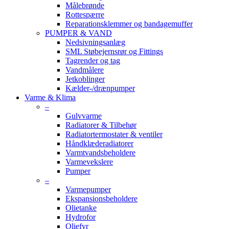
Målebrønde
Rottespærre
Reparationsklemmer og bandagemuffer
PUMPER & VAND
Nedsivningsanlæg
SML Støbejernsrør og Fittings
Tagrender og tag
Vandmålere
Jetkoblinger
Kælder-/drænpumper
Varme & Klima
–
Gulvvarme
Radiatorer & Tilbehør
Radiatortermostater & ventiler
Håndklæderadiatorer
Varmtvandsbeholdere
Varmevekslere
Pumper
–
Varmepumper
Ekspansionsbeholdere
Olietanke
Hydrofor
Oliefyr