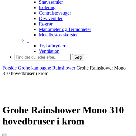
Snavssamler
Isolering
Centralstøvsuger
Div. ventiler
Røgrør
Manometer og Termometer
Metalbestos skorsten
–
Trykafbrydere
Ventilation
Søg
Forside
Grohe kampagne
Rainshower
Grohe Rainshower Mono
310 hovedbruser i krom
Grohe Rainshower Mono 310
hovedbruser i krom