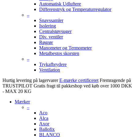
Automatisk Udluftere
Differenstryk og Temperaturregulator
–
Snavssamler
Isolering
Centralstøvsuger
Div. ventiler
Røgrør
Manometer og Termometer
Metalbestos skorsten
–
Trykafbrydere
Ventilation
Hurtig levering på lagervarer
E-mærke certificeret
Fremragende på
TRUSTPILOT
Gratis fragt til pakkeshop ved køb over 1000 DKK
- MAX 20 KG
Mærker
–
Aco
Alca
Axor
Ballofix
BLANCO