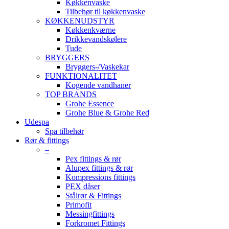
Køkkenvaske
Tilbehør til køkkenvaske
KØKKENUDSTYR
Køkkenkværne
Drikkevandskølere
Tude
BRYGGERS
Bryggers-/Vaskekar
FUNKTIONALITET
Kogende vandhaner
TOP BRANDS
Grohe Essence
Grohe Blue & Grohe Red
Udespa
Spa tilbehør
Rør & fittings
–
Pex fittings & rør
Alupex fittings & rør
Kompressions fittings
PEX dåser
Stålrør & Fittings
Primofit
Messingfittings
Forkromet Fittings