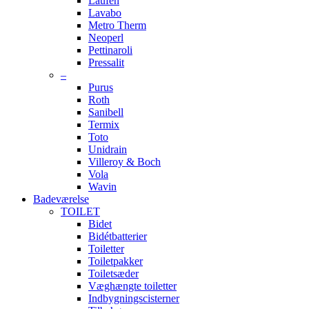
Laufen
Lavabo
Metro Therm
Neoperl
Pettinaroli
Pressalit
–
Purus
Roth
Sanibell
Termix
Toto
Unidrain
Villeroy & Boch
Vola
Wavin
Badeværelse
TOILET
Bidet
Bidétbatterier
Toiletter
Toiletpakker
Toiletsæder
Væghængte toiletter
Indbygningscisterner