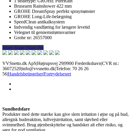
1 stråletype: GROHE PureRain
Brusearm Rainshower 422 mm
GROHE DreamSpray perfekt spraymønster
GROHE Long-Life-belægning
SpeedClean antikalksystem
Indvendig vandføring for længere levetid
Velegnet til gennemstrømsvarmer
Grohe nr: 26557000
Share
Share
Share
Share
Pin
VVSnetto.dk ApS
|
Højrupsvej 29
|
9900 Frederikshavn
|
CVR nr.:
36072520
|
info@vvsnetto.dk
|
Telefon: 70 26 26
56
|
Handelsbetingelser
|
Fortrydelsesret
facebook
youtube
Sundhedsfare
Produkter med dette mærke kan give slem irritation i øjne og på hud,
allergisk hudreaktion, luftvejsirritation, samt sløvhed eller
svimmelhed. Brug øjenbeskyttelse og handsker alt efter risiko, og
sørg for god ventilation.