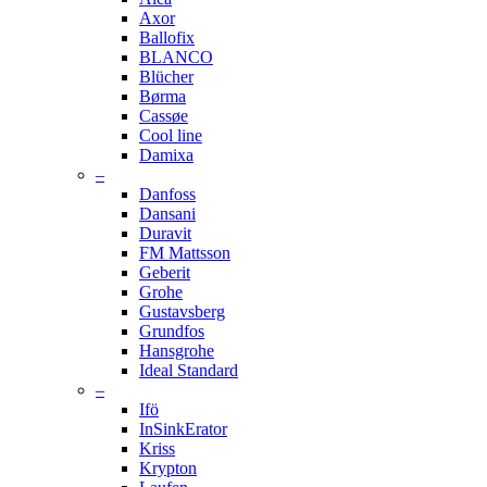
Axor
Ballofix
BLANCO
Blücher
Børma
Cassøe
Cool line
Damixa
–
Danfoss
Dansani
Duravit
FM Mattsson
Geberit
Grohe
Gustavsberg
Grundfos
Hansgrohe
Ideal Standard
–
Ifö
InSinkErator
Kriss
Krypton