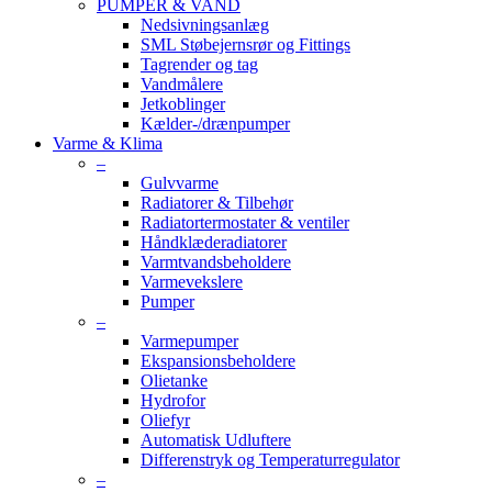
PUMPER & VAND
Nedsivningsanlæg
SML Støbejernsrør og Fittings
Tagrender og tag
Vandmålere
Jetkoblinger
Kælder-/drænpumper
Varme & Klima
–
Gulvvarme
Radiatorer & Tilbehør
Radiatortermostater & ventiler
Håndklæderadiatorer
Varmtvandsbeholdere
Varmevekslere
Pumper
–
Varmepumper
Ekspansionsbeholdere
Olietanke
Hydrofor
Oliefyr
Automatisk Udluftere
Differenstryk og Temperaturregulator
–