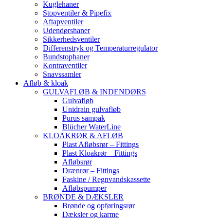
Kuglehaner
Stopventiler & Pipefix
Aftapventiler
Udendørshaner
Sikkerhedsventiler
Differenstryk og Temperaturregulator
Bundstophaner
Kontraventiler
Snavssamler
Afløb & kloak
GULVAFLØB & INDENDØRS
Gulvafløb
Unidrain gulvafløb
Purus sampak
Blücher WaterLine
KLOAKRØR & AFLØB
Plast Afløbsrør – Fittings
Plast Kloakrør – Fittings
Afløbsrør
Drænrør – Fittings
Faskine / Regnvandskassette
Afløbspumper
BRØNDE & DÆKSLER
Brønde og opføringsrør
Dæksler og karme