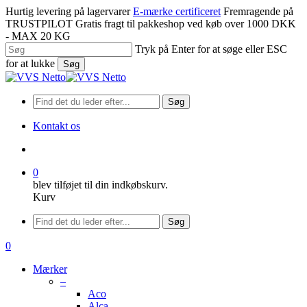
Spring
Hurtig levering på lagervarer
E-mærke certificeret
Fremragende på
til
TRUSTPILOT
Gratis fragt til pakkeshop ved køb over 1000 DKK
hovedindhold
- MAX 20 KG
Tryk på Enter for at søge eller ESC
for at lukke
Søg
Luk
søgning
Søg
Kontakt os
søge
0
blev tilføjet til din indkøbskurv.
Kurv
Menu
Søg
søge
0
Menu
Mærker
–
Aco
Alca