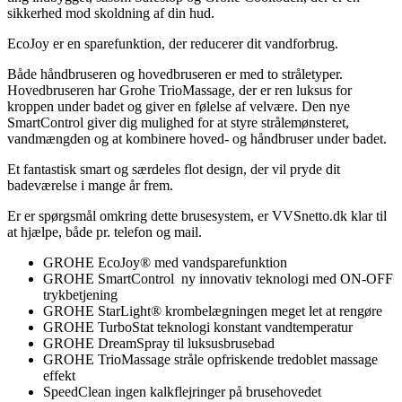
sikkerhed mod skoldning af din hud.
EcoJoy er en sparefunktion, der reducerer dit vandforbrug.
Både håndbruseren og hovedbruseren er med to stråletyper.
Hovedbruseren har Grohe TrioMassage, der er ren luksus for
kroppen under badet og giver en følelse af velvære. Den nye
SmartControl giver dig mulighed for at styre strålemønsteret,
vandmængden og at kombinere hoved- og håndbruser under badet.
Et fantastisk smart og særdeles flot design, der vil pryde dit
badeværelse i mange år frem.
Er er spørgsmål omkring dette brusesystem, er VVSnetto.dk klar til
at hjælpe, både pr. telefon og mail.
GROHE EcoJoy® med vandsparefunktion
GROHE SmartControl ny innovativ teknologi med ON-OFF
trykbetjening
GROHE StarLight® krombelægningen meget let at rengøre
GROHE TurboStat teknologi konstant vandtemperatur
GROHE DreamSpray til luksusbrusebad
GROHE TrioMassage stråle opfriskende tredoblet massage
effekt
SpeedClean ingen kalkflejringer på brusehovedet