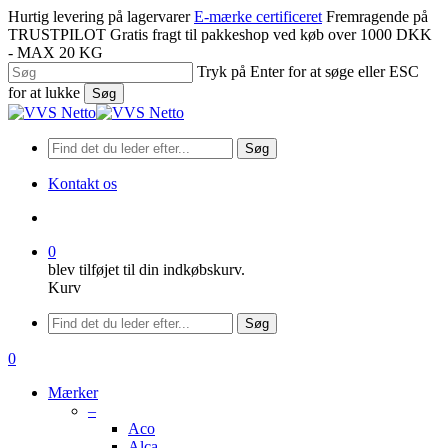
Spring
Hurtig levering på lagervarer
E-mærke certificeret
Fremragende på
til
TRUSTPILOT
Gratis fragt til pakkeshop ved køb over 1000 DKK
hovedindhold
- MAX 20 KG
Tryk på Enter for at søge eller ESC
for at lukke
Søg
Luk
søgning
Søg
Kontakt os
søge
0
blev tilføjet til din indkøbskurv.
Kurv
Menu
Søg
søge
0
Menu
Mærker
–
Aco
Alca