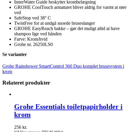
InnerWater Guide beskytter krombelægning
GROHE CoolTouch armaturet bliver aldrig for varmt at røre
ved
SafeStop ved 38° C
TwistFree for at undgå snoede bruseslanger
GROHE EasyReach bakke – gør det muligt altid at have
shampoo lige ved hånden
Farve: Krom/hvid
Grohe nr. 26250LS0
Se varianter
Grohe Rainshower SmartControl 360 Duo komplet brusesystem i
krom
Relateret produkter
Grohe Essentials toiletpapirholder i
krom
256
kr.