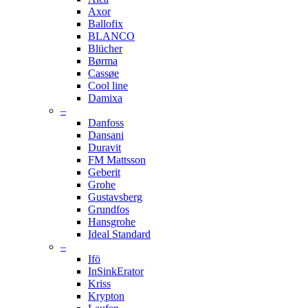
Axor
Ballofix
BLANCO
Blücher
Børma
Cassøe
Cool line
Damixa
–
Danfoss
Dansani
Duravit
FM Mattsson
Geberit
Grohe
Gustavsberg
Grundfos
Hansgrohe
Ideal Standard
–
Ifö
InSinkErator
Kriss
Krypton