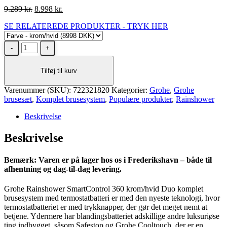
Den
Den
9.289
kr.
8.998
kr.
oprindelige
aktuelle
SE RELATEREDE PRODUKTER - TRYK HER
pris
pris
var:
er:
Grohe
9.289 kr..
8.998 kr..
Rainshower
SmartControl
Tilføj til kurv
360
krom/hvid
Varenummer (SKU):
Duo
722321820
Kategorier:
Grohe
,
Grohe
brusesæt
komplet
,
Komplet brusesystem
,
Populære produkter
,
Rainshower
brusesystem
Beskrivelse
antal
Beskrivelse
Bemærk: Varen er på lager hos os i Frederikshavn – både til
afhentning og dag-til-dag levering.
Grohe Rainshower SmartControl 360 krom/hvid Duo komplet
brusesystem med termostatbatteri er med den nyeste teknologi, hvor
termostatbatteriet er med trykknapper, der gør det meget nemt at
betjene. Ydermere har blandingsbatteriet adskillige andre luksuriøse
ting indbygget, såsom Safestop og Grohe Cooltouch, der er en