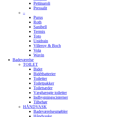
Pettinaroli
Pressalit
–
Purus
Roth
Sanibell
Termix
Toto
Unidrain
Villeroy & Boch
Vola
Wavin
Badeværelse
TOILET
Bidet
Bidétbatterier
Toiletter
Toiletpakker
Toiletsæder
Væghængte toiletter
Indbygningscisterner
Tilbehør
HÅNDVASK
Badeværelsesmøbler
Håndvaske