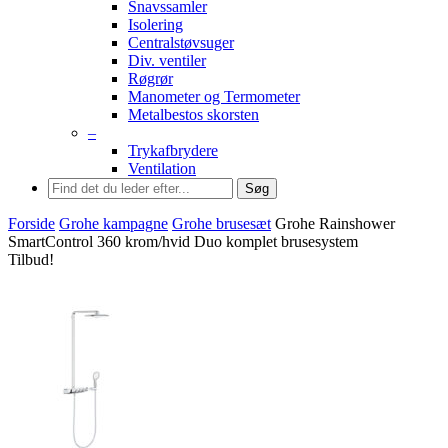
Snavssamler
Isolering
Centralstøvsuger
Div. ventiler
Røgrør
Manometer og Termometer
Metalbestos skorsten
–
Trykafbrydere
Ventilation
Søg
Forside
Grohe kampagne
Grohe brusesæt
Grohe Rainshower
SmartControl 360 krom/hvid Duo komplet brusesystem
Tilbud!