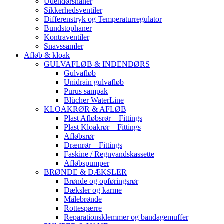
Udendørshaner
Sikkerhedsventiler
Differenstryk og Temperaturregulator
Bundstophaner
Kontraventiler
Snavssamler
Afløb & kloak
GULVAFLØB & INDENDØRS
Gulvafløb
Unidrain gulvafløb
Purus sampak
Blücher WaterLine
KLOAKRØR & AFLØB
Plast Afløbsrør – Fittings
Plast Kloakrør – Fittings
Afløbsrør
Drænrør – Fittings
Faskine / Regnvandskassette
Afløbspumper
BRØNDE & DÆKSLER
Brønde og opføringsrør
Dæksler og karme
Målebrønde
Rottespærre
Reparationsklemmer og bandagemuffer