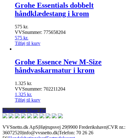
Grohe Essentials dobbelt
håndklædestang i krom
575
kr.
VVSnummer: 775658204
575
kr.
Tilføj til kurv
Grohe Essence New M-Size
håndvaskarmatur i krom
1.325
kr.
VVSnummer: 702211204
1.325
kr.
Tilføj til kurv
Share
Share
Share
Share
Pin
VVSnetto.dk ApS
|
Højrupsvej 29
|
9900 Frederikshavn
|
CVR nr.:
36072520
|
info@vvsnetto.dk
|
Telefon: 70 26 26