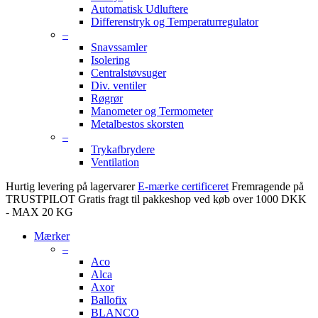
Automatisk Udluftere
Differenstryk og Temperaturregulator
–
Snavssamler
Isolering
Centralstøvsuger
Div. ventiler
Røgrør
Manometer og Termometer
Metalbestos skorsten
–
Trykafbrydere
Ventilation
Hurtig levering på lagervarer
E-mærke certificeret
Fremragende på
TRUSTPILOT
Gratis fragt til pakkeshop ved køb over 1000 DKK
- MAX 20 KG
Mærker
–
Aco
Alca
Axor
Ballofix
BLANCO