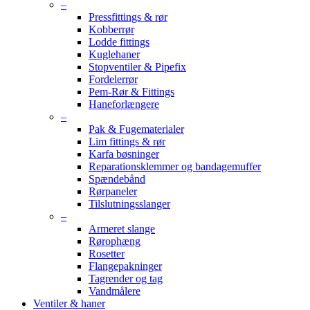
–
Pressfittings & rør
Kobberrør
Lodde fittings
Kuglehaner
Stopventiler & Pipefix
Fordelerrør
Pem-Rør & Fittings
Haneforlængere
–
Pak & Fugematerialer
Lim fittings & rør
Karfa bøsninger
Reparationsklemmer og bandagemuffer
Spændebånd
Rørpaneler
Tilslutningsslanger
–
Armeret slange
Rørophæng
Rosetter
Flangepakninger
Tagrender og tag
Vandmålere
Ventiler & haner