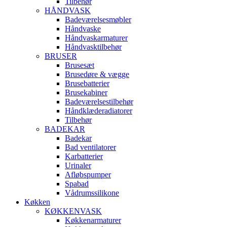
Tilbehør
HÅNDVASK
Badeværelsesmøbler
Håndvaske
Håndvaskarmaturer
Håndvasktilbehør
BRUSER
Brusesæt
Brusedøre & vægge
Brusebatterier
Brusekabiner
Badeværelsestilbehør
Håndklæderadiatorer
Tilbehør
BADEKAR
Badekar
Bad ventilatorer
Karbatterier
Urinaler
Afløbspumper
Spabad
Vådrumssilikone
Køkken
KØKKENVASK
Køkkenarmaturer