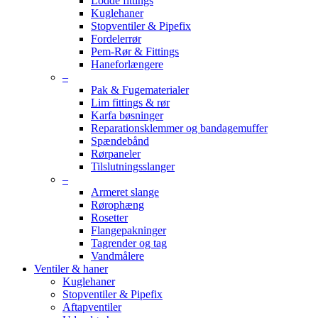
Lodde fittings
Kuglehaner
Stopventiler & Pipefix
Fordelerrør
Pem-Rør & Fittings
Haneforlængere
–
Pak & Fugematerialer
Lim fittings & rør
Karfa bøsninger
Reparationsklemmer og bandagemuffer
Spændebånd
Rørpaneler
Tilslutningsslanger
–
Armeret slange
Rørophæng
Rosetter
Flangepakninger
Tagrender og tag
Vandmålere
Ventiler & haner
Kuglehaner
Stopventiler & Pipefix
Aftapventiler