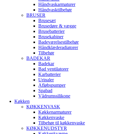
Håndvaskarmaturer
Håndvasktilbehør
BRUSER
Brusesæt
Brusedøre & vægge
Brusebatterier
Brusekabiner
Badeværelsestilbehør
Håndklæderadiatorer
Tilbehør
BADEKAR
Badekar
Bad ventilatorer
Karbatterier
Urinaler
Afløbspumper
Spabad
Vådrumssilikone
Køkken
KØKKENVASK
Køkkenarmaturer
Køkkenvaske
Tilbehør til køkkenvaske
KØKKENUDSTYR
Køkkenkværne