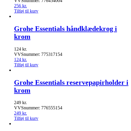
VVSnummer: 776454004
256
kr.
Tilføj til kurv
Grohe Essentials håndklædekrog i
krom
124
kr.
VVSnummer: 775317154
124
kr.
Tilføj til kurv
Grohe Essentials reservepapirholder i
krom
249
kr.
VVSnummer: 776555154
249
kr.
Tilføj til kurv