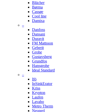
Blücher
Børma
Cassøe
Cool line
Damixa
–
Danfoss
Dansani
Duravit
FM Mattsson
Geberit
Grohe
Gustavsberg
Grundfos
Hansgrohe
Ideal Standard
–
Ifö
InSinkErator
Kriss
Krypton
Laufen
Lavabo
Metro Therm
Neoperl