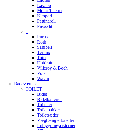
Laufen
Lavabo
Metro Therm
Neoperl
Pettinaroli
Pressalit
–
Purus
Roth
Sanibell
Termix
Toto
Unidrain
Villeroy & Boch
Vola
Wavin
Badeværelse
TOILET
Bidet
Bidétbatterier
Toiletter
Toiletpakker
Toiletsæder
Væghængte toiletter
Indbygningscisterner