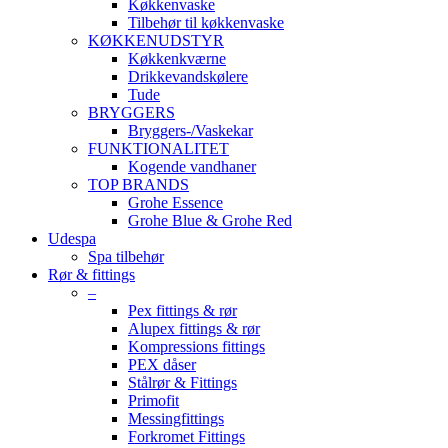
Køkkenvaske
Tilbehør til køkkenvaske
KØKKENUDSTYR
Køkkenkværne
Drikkevandskølere
Tude
BRYGGERS
Bryggers-/Vaskekar
FUNKTIONALITET
Kogende vandhaner
TOP BRANDS
Grohe Essence
Grohe Blue & Grohe Red
Udespa
Spa tilbehør
Rør & fittings
–
Pex fittings & rør
Alupex fittings & rør
Kompressions fittings
PEX dåser
Stålrør & Fittings
Primofit
Messingfittings
Forkromet Fittings