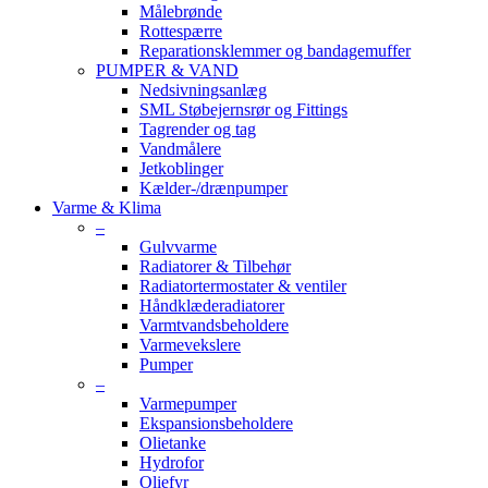
Målebrønde
Rottespærre
Reparationsklemmer og bandagemuffer
PUMPER & VAND
Nedsivningsanlæg
SML Støbejernsrør og Fittings
Tagrender og tag
Vandmålere
Jetkoblinger
Kælder-/drænpumper
Varme & Klima
–
Gulvvarme
Radiatorer & Tilbehør
Radiatortermostater & ventiler
Håndklæderadiatorer
Varmtvandsbeholdere
Varmevekslere
Pumper
–
Varmepumper
Ekspansionsbeholdere
Olietanke
Hydrofor
Oliefyr