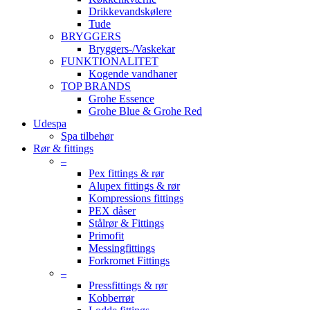
Drikkevandskølere
Tude
BRYGGERS
Bryggers-/Vaskekar
FUNKTIONALITET
Kogende vandhaner
TOP BRANDS
Grohe Essence
Grohe Blue & Grohe Red
Udespa
Spa tilbehør
Rør & fittings
–
Pex fittings & rør
Alupex fittings & rør
Kompressions fittings
PEX dåser
Stålrør & Fittings
Primofit
Messingfittings
Forkromet Fittings
–
Pressfittings & rør
Kobberrør