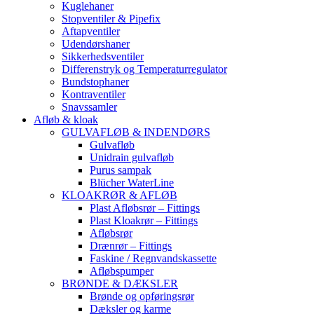
Kuglehaner
Stopventiler & Pipefix
Aftapventiler
Udendørshaner
Sikkerhedsventiler
Differenstryk og Temperaturregulator
Bundstophaner
Kontraventiler
Snavssamler
Afløb & kloak
GULVAFLØB & INDENDØRS
Gulvafløb
Unidrain gulvafløb
Purus sampak
Blücher WaterLine
KLOAKRØR & AFLØB
Plast Afløbsrør – Fittings
Plast Kloakrør – Fittings
Afløbsrør
Drænrør – Fittings
Faskine / Regnvandskassette
Afløbspumper
BRØNDE & DÆKSLER
Brønde og opføringsrør
Dæksler og karme