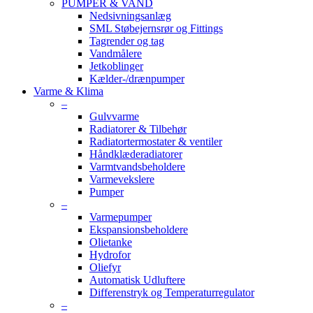
PUMPER & VAND
Nedsivningsanlæg
SML Støbejernsrør og Fittings
Tagrender og tag
Vandmålere
Jetkoblinger
Kælder-/drænpumper
Varme & Klima
–
Gulvvarme
Radiatorer & Tilbehør
Radiatortermostater & ventiler
Håndklæderadiatorer
Varmtvandsbeholdere
Varmevekslere
Pumper
–
Varmepumper
Ekspansionsbeholdere
Olietanke
Hydrofor
Oliefyr
Automatisk Udluftere
Differenstryk og Temperaturregulator
–