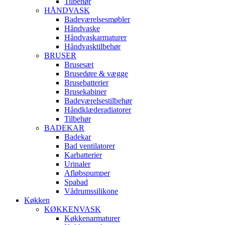
Tilbehør
HÅNDVASK
Badeværelsesmøbler
Håndvaske
Håndvaskarmaturer
Håndvasktilbehør
BRUSER
Brusesæt
Brusedøre & vægge
Brusebatterier
Brusekabiner
Badeværelsestilbehør
Håndklæderadiatorer
Tilbehør
BADEKAR
Badekar
Bad ventilatorer
Karbatterier
Urinaler
Afløbspumper
Spabad
Vådrumssilikone
Køkken
KØKKENVASK
Køkkenarmaturer