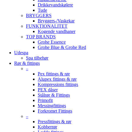
Drikkevandskølere
Tude
BRYGGERS
Bryggers-/Vaskekar
FUNKTIONALITET
Kogende vandhaner
TOP BRANDS
Grohe Essence
Grohe Blue & Grohe Red
Udespa
Spa tilbehør
Rør & fittings
–
Pex fittings & rør
Alupex fittings & rør
Kompressions fittings
PEX dåser
Stålrør & Fittings
Primofit
Messingfittings
Forkromet Fittings
–
Pressfittings & rør
Kobberrør