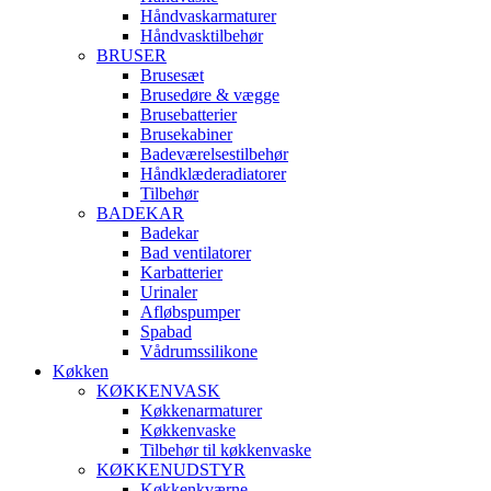
Håndvaskarmaturer
Håndvasktilbehør
BRUSER
Brusesæt
Brusedøre & vægge
Brusebatterier
Brusekabiner
Badeværelsestilbehør
Håndklæderadiatorer
Tilbehør
BADEKAR
Badekar
Bad ventilatorer
Karbatterier
Urinaler
Afløbspumper
Spabad
Vådrumssilikone
Køkken
KØKKENVASK
Køkkenarmaturer
Køkkenvaske
Tilbehør til køkkenvaske
KØKKENUDSTYR
Køkkenkværne