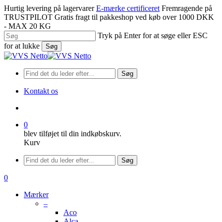
Spring
Hurtig levering på lagervarer
E-mærke certificeret
Fremragende på
til
TRUSTPILOT
Gratis fragt til pakkeshop ved køb over 1000 DKK
hovedindhold
- MAX 20 KG
Tryk på Enter for at søge eller ESC
for at lukke
Søg
Luk
søgning
Søg
Kontakt os
søge
0
blev tilføjet til din indkøbskurv.
Kurv
Menu
Søg
søge
0
Menu
Mærker
–
Aco
Alca