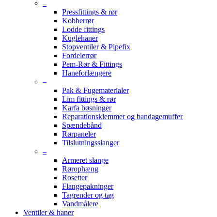
–
Pressfittings & rør
Kobberrør
Lodde fittings
Kuglehaner
Stopventiler & Pipefix
Fordelerrør
Pem-Rør & Fittings
Haneforlængere
–
Pak & Fugematerialer
Lim fittings & rør
Karfa bøsninger
Reparationsklemmer og bandagemuffer
Spændebånd
Rørpaneler
Tilslutningsslanger
–
Armeret slange
Rørophæng
Rosetter
Flangepakninger
Tagrender og tag
Vandmålere
Ventiler & haner