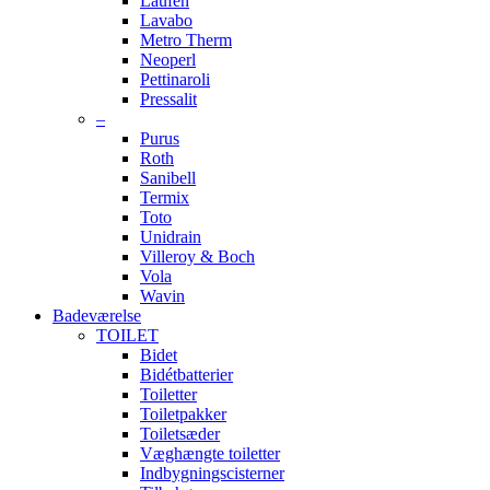
Laufen
Lavabo
Metro Therm
Neoperl
Pettinaroli
Pressalit
–
Purus
Roth
Sanibell
Termix
Toto
Unidrain
Villeroy & Boch
Vola
Wavin
Badeværelse
TOILET
Bidet
Bidétbatterier
Toiletter
Toiletpakker
Toiletsæder
Væghængte toiletter
Indbygningscisterner