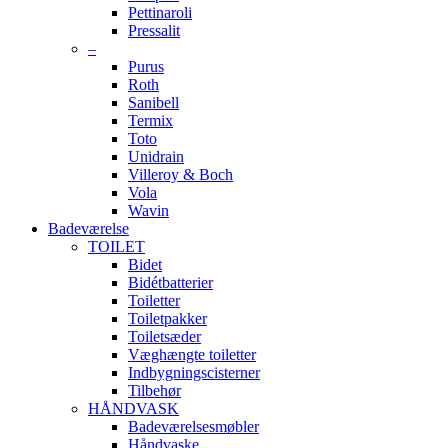
Pettinaroli
Pressalit
–
Purus
Roth
Sanibell
Termix
Toto
Unidrain
Villeroy & Boch
Vola
Wavin
Badeværelse
TOILET
Bidet
Bidétbatterier
Toiletter
Toiletpakker
Toiletsæder
Væghængte toiletter
Indbygningscisterner
Tilbehør
HÅNDVASK
Badeværelsesmøbler
Håndvaske