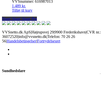
VVSnummer: 616987013
1.489
kr.
Tilføj til kurv
Share
Share
Share
Share
Pin
VVSnetto.dk ApS
|
Højrupsvej 29
|
9900 Frederikshavn
|
CVR nr.:
36072520
|
info@vvsnetto.dk
|
Telefon: 70 26 26
56
|
Handelsbetingelser
|
Fortrydelsesret
facebook
youtube
Sundhedsfare
Produkter med dette mærke kan give slem irritation i øjne og på hud,
allergisk hudreaktion, luftvejsirritation, samt sløvhed eller
svimmelhed. Brug øjenbeskyttelse og handsker alt efter risiko, og
sørg for god ventilation.
Ætsende
Disse kemikalier kan ætse hud og kan give alvorlige øjenskader.