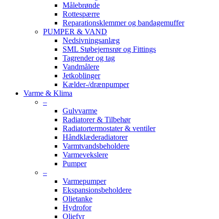
Målebrønde
Rottespærre
Reparationsklemmer og bandagemuffer
PUMPER & VAND
Nedsivningsanlæg
SML Støbejernsrør og Fittings
Tagrender og tag
Vandmålere
Jetkoblinger
Kælder-/drænpumper
Varme & Klima
–
Gulvvarme
Radiatorer & Tilbehør
Radiatortermostater & ventiler
Håndklæderadiatorer
Varmtvandsbeholdere
Varmevekslere
Pumper
–
Varmepumper
Ekspansionsbeholdere
Olietanke
Hydrofor
Oliefyr