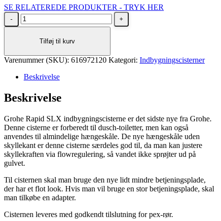
SE RELATEREDE PRODUKTER - TRYK HER
pris
pris
Grohe
var:
er:
Rapid
2.629 kr..
1.998 kr..
SLX
Tilføj til kurv
indbygningscisterne
antal
Varenummer (SKU):
616972120
Kategori:
Indbygningscisterner
Beskrivelse
Beskrivelse
Grohe Rapid SLX indbygningscisterne er det sidste nye fra Grohe.
Denne cisterne er forberedt til dusch-toiletter, men kan også
anvendes til almindelige hængeskåle. De nye hængeskåle uden
skyllekant er denne cisterne særdeles god til, da man kan justere
skyllekraften via flowregulering, så vandet ikke sprøjter ud på
gulvet.
Til cisternen skal man bruge den nye lidt mindre betjeningsplade,
der har et flot look. Hvis man vil bruge en stor betjeningsplade, skal
man tilkøbe en adapter.
Cisternen leveres med godkendt tilslutning for pex-rør.