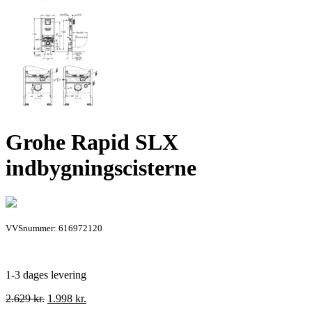
Grohe Rapid SLX
indbygningscisterne
VVSnummer: 616972120
1-3 dages levering
Den
Den
2.629
kr.
1.998
kr.
oprindelige
aktuelle