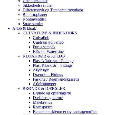
Udendørshaner
Sikkerhedsventiler
Differenstryk og Temperaturregulator
Bundstophaner
Kontraventiler
Snavssamler
Afløb & kloak
GULVAFLØB & INDENDØRS
Gulvafløb
Unidrain gulvafløb
Purus sampak
Blücher WaterLine
KLOAKRØR & AFLØB
Plast Afløbsrør – Fittings
Plast Kloakrør – Fittings
Afløbsrør
Drænrør – Fittings
Faskine / Regnvandskassette
Afløbspumper
BRØNDE & DÆKSLER
Brønde og opføringsrør
Dæksler og karme
Målebrønde
Rottespærre
Reparationsklemmer og bandagemuffer