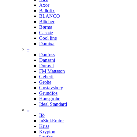
Axor
Ballofix
BLANCO
Blücher
Børma
Cassøe
Cool line
Damixa
–
Danfoss
Dansani
Duravit
FM Mattsson
Geberit
Grohe
Gustavsberg
Grundfos
Hansgrohe
Ideal Standard
–
Ifö
InSinkErator
Kriss
Krypton