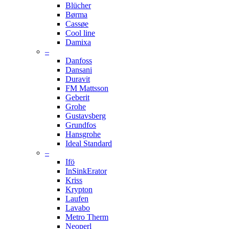
Blücher
Børma
Cassøe
Cool line
Damixa
–
Danfoss
Dansani
Duravit
FM Mattsson
Geberit
Grohe
Gustavsberg
Grundfos
Hansgrohe
Ideal Standard
–
Ifö
InSinkErator
Kriss
Krypton
Laufen
Lavabo
Metro Therm
Neoperl