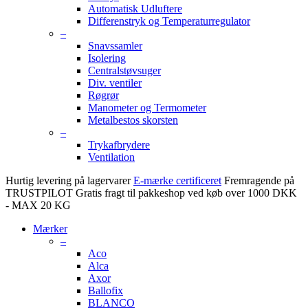
Automatisk Udluftere
Differenstryk og Temperaturregulator
–
Snavssamler
Isolering
Centralstøvsuger
Div. ventiler
Røgrør
Manometer og Termometer
Metalbestos skorsten
–
Trykafbrydere
Ventilation
Hurtig levering på lagervarer
E-mærke certificeret
Fremragende på
TRUSTPILOT
Gratis fragt til pakkeshop ved køb over 1000 DKK
- MAX 20 KG
Mærker
–
Aco
Alca
Axor
Ballofix
BLANCO