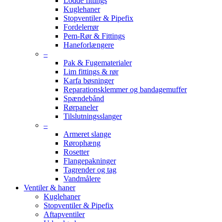
Lodde fittings
Kuglehaner
Stopventiler & Pipefix
Fordelerrør
Pem-Rør & Fittings
Haneforlængere
–
Pak & Fugematerialer
Lim fittings & rør
Karfa bøsninger
Reparationsklemmer og bandagemuffer
Spændebånd
Rørpaneler
Tilslutningsslanger
–
Armeret slange
Rørophæng
Rosetter
Flangepakninger
Tagrender og tag
Vandmålere
Ventiler & haner
Kuglehaner
Stopventiler & Pipefix
Aftapventiler