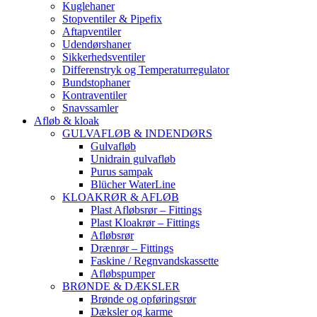
Kuglehaner
Stopventiler & Pipefix
Aftapventiler
Udendørshaner
Sikkerhedsventiler
Differenstryk og Temperaturregulator
Bundstophaner
Kontraventiler
Snavssamler
Afløb & kloak
GULVAFLØB & INDENDØRS
Gulvafløb
Unidrain gulvafløb
Purus sampak
Blücher WaterLine
KLOAKRØR & AFLØB
Plast Afløbsrør – Fittings
Plast Kloakrør – Fittings
Afløbsrør
Drænrør – Fittings
Faskine / Regnvandskassette
Afløbspumper
BRØNDE & DÆKSLER
Brønde og opføringsrør
Dæksler og karme