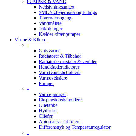
PUMPER & VAND
Nedsivningsanlæg
SML Støbejernsrør og Fittings
Tagrender og tag
Vandmålere
Jetkoblinger
Kælder-/drænpumper
Varme & Klima
–
Gulvvarme
Radiatorer & Tilbehør
Radiatortermostater & ventiler
Håndklæderadiatorer
Varmtvandsbeholdere
Varmevekslere
Pumper
–
Varmepumper
Ekspansionsbeholdere
Olietanke
Hydrofor
Oliefyr
Automatisk Udluftere
Differenstryk og Temperaturregulator
–