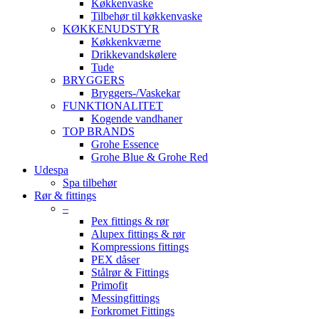
Køkkenvaske
Tilbehør til køkkenvaske
KØKKENUDSTYR
Køkkenkværne
Drikkevandskølere
Tude
BRYGGERS
Bryggers-/Vaskekar
FUNKTIONALITET
Kogende vandhaner
TOP BRANDS
Grohe Essence
Grohe Blue & Grohe Red
Udespa
Spa tilbehør
Rør & fittings
–
Pex fittings & rør
Alupex fittings & rør
Kompressions fittings
PEX dåser
Stålrør & Fittings
Primofit
Messingfittings
Forkromet Fittings