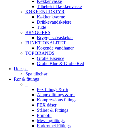
Køkkenvaske
Tilbehør til køkkenvaske
KØKKENUDSTYR
Køkkenkværne
Drikkevandskølere
Tude
BRYGGERS
Bryggers-/Vaskekar
FUNKTIONALITET
Kogende vandhaner
TOP BRANDS
Grohe Essence
Grohe Blue & Grohe Red
Udespa
Spa tilbehør
Rør & fittings
–
Pex fittings & rør
Alupex fittings & rør
Kompressions fittings
PEX dåser
Stålrør & Fittings
Primofit
Messingfittings
Forkromet Fittings