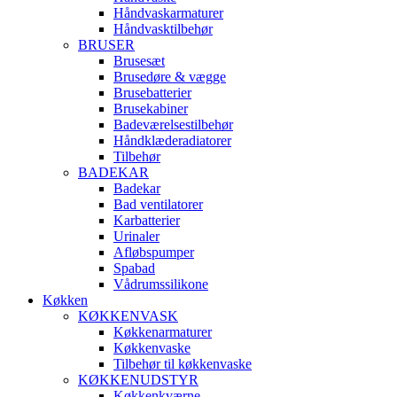
Håndvaskarmaturer
Håndvasktilbehør
BRUSER
Brusesæt
Brusedøre & vægge
Brusebatterier
Brusekabiner
Badeværelsestilbehør
Håndklæderadiatorer
Tilbehør
BADEKAR
Badekar
Bad ventilatorer
Karbatterier
Urinaler
Afløbspumper
Spabad
Vådrumssilikone
Køkken
KØKKENVASK
Køkkenarmaturer
Køkkenvaske
Tilbehør til køkkenvaske
KØKKENUDSTYR
Køkkenkværne