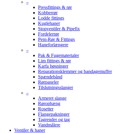
–
Pressfittings & rør
Kobberrør
Lodde fittings
Kuglehaner
Stopventiler & Pipefix
Fordelerrør
Pem-Rør & Fittings
Haneforlængere
–
Pak & Fugematerialer
Lim fittings & rør
Karfa bøsninger
Reparationsklemmer og bandagemuffer
Spændebånd
Rørpaneler
Tilslutningsslanger
–
Armeret slange
Rørophæng
Rosetter
Flangepakninger
Tagrender og tag
Vandmålere
Ventiler & haner