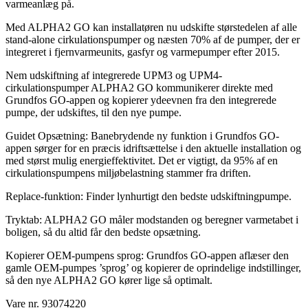
varmeanlæg på.
Med ALPHA2 GO kan installatøren nu udskifte størstedelen af alle
stand-alone cirkulationspumper og næsten 70% af de pumper, der er
integreret i fjernvarmeunits, gasfyr og varmepumper efter 2015.
Nem udskiftning af integrerede UPM3 og UPM4-
cirkulationspumper ALPHA2 GO kommunikerer direkte med
Grundfos GO-appen og kopierer ydeevnen fra den integrerede
pumpe, der udskiftes, til den nye pumpe.
Guidet Opsætning: Banebrydende ny funktion i Grundfos GO-
appen sørger for en præcis idriftsættelse i den aktuelle installation og
med størst mulig energieffektivitet. Det er vigtigt, da 95% af en
cirkulationspumpens miljøbelastning stammer fra driften.
Replace-funktion: Finder lynhurtigt den bedste udskiftningpumpe.
Tryktab: ALPHA2 GO måler modstanden og beregner varmetabet i
boligen, så du altid får den bedste opsætning.
Kopierer OEM-pumpens sprog: Grundfos GO-appen aflæser den
gamle OEM-pumpes ’sprog’ og kopierer de oprindelige indstillinger,
så den nye ALPHA2 GO kører lige så optimalt.
Vare nr. 93074220