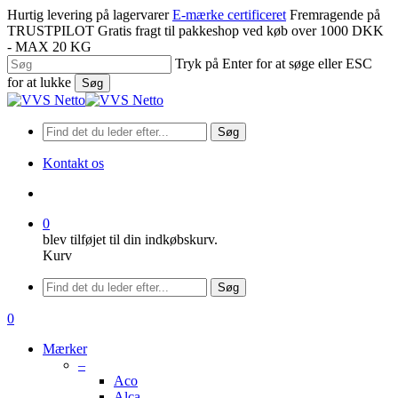
Spring
Hurtig levering på lagervarer
E-mærke certificeret
Fremragende på
til
TRUSTPILOT
Gratis fragt til pakkeshop ved køb over 1000 DKK
hovedindhold
- MAX 20 KG
Tryk på Enter for at søge eller ESC
for at lukke
Søg
Luk
søgning
Søg
Kontakt os
søge
0
blev tilføjet til din indkøbskurv.
Kurv
Menu
Søg
søge
0
Menu
Mærker
–
Aco
Alca