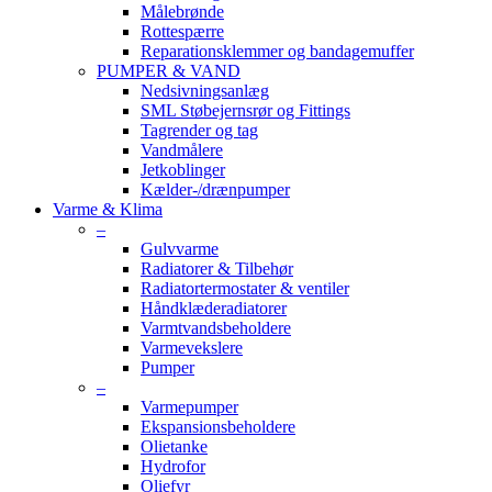
Målebrønde
Rottespærre
Reparationsklemmer og bandagemuffer
PUMPER & VAND
Nedsivningsanlæg
SML Støbejernsrør og Fittings
Tagrender og tag
Vandmålere
Jetkoblinger
Kælder-/drænpumper
Varme & Klima
–
Gulvvarme
Radiatorer & Tilbehør
Radiatortermostater & ventiler
Håndklæderadiatorer
Varmtvandsbeholdere
Varmevekslere
Pumper
–
Varmepumper
Ekspansionsbeholdere
Olietanke
Hydrofor
Oliefyr