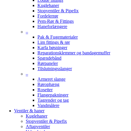
Lodde fittings
Kuglehaner
Stopventiler & Pipefix
Fordelerrør
Pem-Rør & Fittings
Haneforlængere
–
Pak & Fugematerialer
Lim fittings & rør
Karfa bøsninger
Reparationsklemmer og bandagemuffer
Spændebånd
Rørpaneler
Tilslutningsslanger
–
Armeret slange
Rørophæng
Rosetter
Flangepakninger
Tagrender og tag
Vandmålere
Ventiler & haner
Kuglehaner
Stopventiler & Pipefix
Aftapventiler