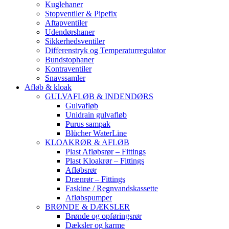
Kuglehaner
Stopventiler & Pipefix
Aftapventiler
Udendørshaner
Sikkerhedsventiler
Differenstryk og Temperaturregulator
Bundstophaner
Kontraventiler
Snavssamler
Afløb & kloak
GULVAFLØB & INDENDØRS
Gulvafløb
Unidrain gulvafløb
Purus sampak
Blücher WaterLine
KLOAKRØR & AFLØB
Plast Afløbsrør – Fittings
Plast Kloakrør – Fittings
Afløbsrør
Drænrør – Fittings
Faskine / Regnvandskassette
Afløbspumper
BRØNDE & DÆKSLER
Brønde og opføringsrør
Dæksler og karme