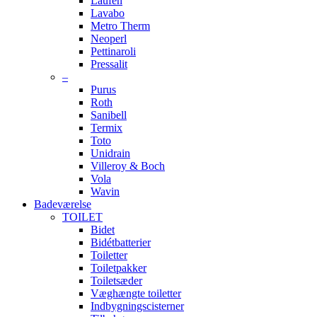
Laufen
Lavabo
Metro Therm
Neoperl
Pettinaroli
Pressalit
–
Purus
Roth
Sanibell
Termix
Toto
Unidrain
Villeroy & Boch
Vola
Wavin
Badeværelse
TOILET
Bidet
Bidétbatterier
Toiletter
Toiletpakker
Toiletsæder
Væghængte toiletter
Indbygningscisterner