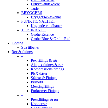
Drikkevandskølere
Tude
BRYGGERS
Bryggers-/Vaskekar
FUNKTIONALITET
Kogende vandhaner
TOP BRANDS
Grohe Essence
Grohe Blue & Grohe Red
Udespa
Spa tilbehør
Rør & fittings
–
Pex fittings & rør
Alupex fittings & rør
Kompressions fittings
PEX dåser
Stålrør & Fittings
Primofit
Messingfittings
Forkromet Fittings
–
Pressfittings & rør
Kobberrør