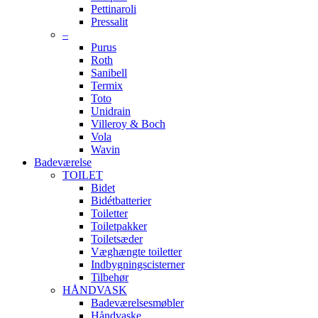
Pettinaroli
Pressalit
–
Purus
Roth
Sanibell
Termix
Toto
Unidrain
Villeroy & Boch
Vola
Wavin
Badeværelse
TOILET
Bidet
Bidétbatterier
Toiletter
Toiletpakker
Toiletsæder
Væghængte toiletter
Indbygningscisterner
Tilbehør
HÅNDVASK
Badeværelsesmøbler
Håndvaske