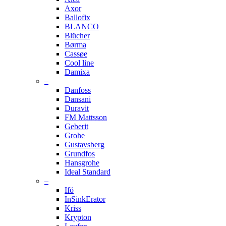
Axor
Ballofix
BLANCO
Blücher
Børma
Cassøe
Cool line
Damixa
–
Danfoss
Dansani
Duravit
FM Mattsson
Geberit
Grohe
Gustavsberg
Grundfos
Hansgrohe
Ideal Standard
–
Ifö
InSinkErator
Kriss
Krypton