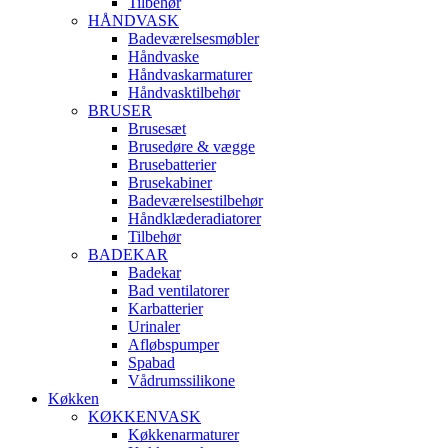
Tilbehør
HÅNDVASK
Badeværelsesmøbler
Håndvaske
Håndvaskarmaturer
Håndvasktilbehør
BRUSER
Brusesæt
Brusedøre & vægge
Brusebatterier
Brusekabiner
Badeværelsestilbehør
Håndklæderadiatorer
Tilbehør
BADEKAR
Badekar
Bad ventilatorer
Karbatterier
Urinaler
Afløbspumper
Spabad
Vådrumssilikone
Køkken
KØKKENVASK
Køkkenarmaturer