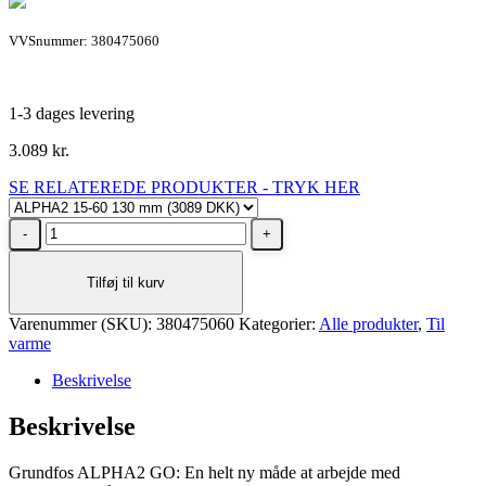
VVSnummer: 380475060
1-3 dages levering
3.089
kr.
SE RELATEREDE PRODUKTER - TRYK HER
Grundfos
ALPHA2
GO
Tilføj til kurv
15-
60
Varenummer (SKU):
130mm
380475060
Kategorier:
Alle produkter
,
Til
varme
1x230V
9H
Beskrivelse
antal
Beskrivelse
Grundfos ALPHA2 GO: En helt ny måde at arbejde med