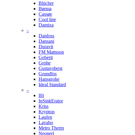
Blücher
Børma
Cassøe
Cool line
Damixa
–
Danfoss
Dansani
Duravit
FM Mattsson
Geberit
Grohe
Gustavsberg
Grundfos
Hansgrohe
Ideal Standard
–
Ifö
InSinkErator
Kriss
Krypton
Laufen
Lavabo
Metro Therm
Neoperl