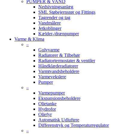
PUMPER & VAND
Nedsivningsanlæg
SML Støbejernsrør og Fittings
Tagrender og tag
Vandmålere
Jetkoblinger
Kælder-/drænpumper
Varme & Klima
–
Gulvvarme
Radiatorer & Tilbehør
Radiatortermostater & ventiler
Håndklæderadiatorer
Varmtvandsbeholdere
Varmevekslere
Pumper
–
Varmepumper
Ekspansionsbeholdere
Olietanke
Hydrofor
Oliefyr
Automatisk Udluftere
Differenstryk og Temperaturregulator
–