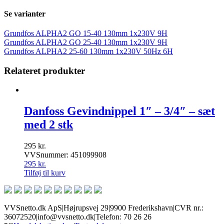
Se varianter
Grundfos ALPHA2 GO 15-40 130mm 1x230V 9H
Grundfos ALPHA2 GO 25-40 130mm 1x230V 9H
Grundfos ALPHA2 25-60 130mm 1x230V 50Hz 6H
Relateret produkter
Danfoss Gevindnippel 1″ – 3/4″ – sæt
med 2 stk
295
kr.
VVSnummer: 451099908
295
kr.
Tilføj til kurv
VVSnetto.dk ApS
|
Højrupsvej 29
|
9900 Frederikshavn
|
CVR nr.:
36072520
|
info@vvsnetto.dk
|
Telefon: 70 26 26