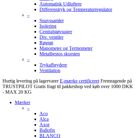
Automatisk Udluftere
Differenstryk og Temperaturregulator
–
Snavssamler
Isolering
Centralstøvsuger
Div. ventiler
Røgrør
Manometer og Termometer
Metalbestos skorsten
–
Trykafbrydere
Ventilation
Hurtig levering på lagervarer
E-mærke certificeret
Fremragende på
TRUSTPILOT
Gratis fragt til pakkeshop ved køb over 1000 DKK
- MAX 20 KG
Mærker
–
Aco
Alca
Axor
Ballofix
BLANCO