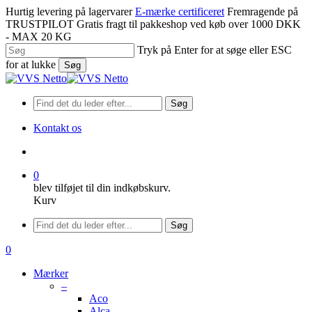
Spring
Hurtig levering på lagervarer
E-mærke certificeret
Fremragende på
til
TRUSTPILOT
Gratis fragt til pakkeshop ved køb over 1000 DKK
hovedindhold
- MAX 20 KG
Tryk på Enter for at søge eller ESC
for at lukke
Søg
Luk
søgning
Søg
Kontakt os
søge
0
blev tilføjet til din indkøbskurv.
Kurv
Menu
Søg
søge
0
Menu
Mærker
–
Aco
Alca