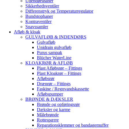
Udendørshaner
Sikkerhedsventiler
Differenstryk og Temperaturregulator
Bundstophaner
Kontraventiler
Snavssamler
Afløb & kloak
GULVAFLØB & INDENDØRS
Gulvafløb
Unidrain gulvafløb
Purus sampak
Blücher WaterLine
KLOAKRØR & AFLØB
Plast Afløbsrør – Fittings
Plast Kloakrør – Fittings
Afløbsrør
Drænrør – Fittings
Faskine / Regnvandskassette
Afløbspumper
BRØNDE & DÆKSLER
Brønde og opføringsrør
Dæksler og karme
Målebrønde
Rottespærre
Reparationsklemmer og bandagemuffer