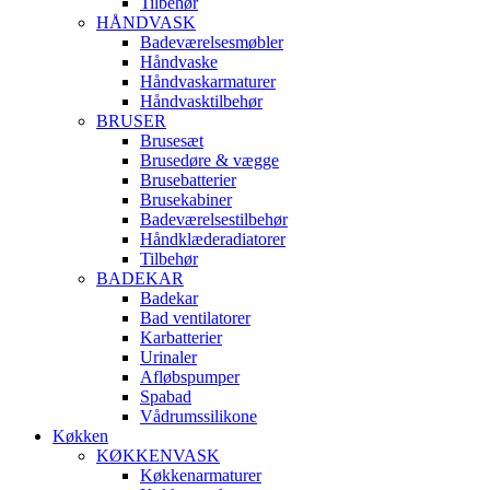
Tilbehør
HÅNDVASK
Badeværelsesmøbler
Håndvaske
Håndvaskarmaturer
Håndvasktilbehør
BRUSER
Brusesæt
Brusedøre & vægge
Brusebatterier
Brusekabiner
Badeværelsestilbehør
Håndklæderadiatorer
Tilbehør
BADEKAR
Badekar
Bad ventilatorer
Karbatterier
Urinaler
Afløbspumper
Spabad
Vådrumssilikone
Køkken
KØKKENVASK
Køkkenarmaturer