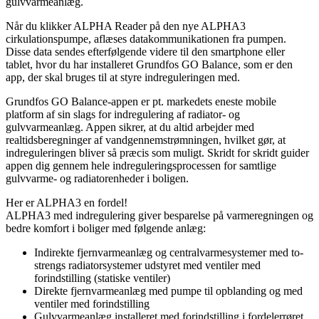
gulvvarmeanlæg.
Når du klikker ALPHA Reader på den nye ALPHA3
cirkulationspumpe, aflæses datakommunikationen fra pumpen.
Disse data sendes efterfølgende videre til den smartphone eller
tablet, hvor du har installeret Grundfos GO Balance, som er den
app, der skal bruges til at styre indreguleringen med.
Grundfos GO Balance-appen er pt. markedets eneste mobile
platform af sin slags for indregulering af radiator- og
gulvvarmeanlæg. Appen sikrer, at du altid arbejder med
realtidsberegninger af vandgennemstrømningen, hvilket gør, at
indreguleringen bliver så præcis som muligt. Skridt for skridt guider
appen dig gennem hele indreguleringsprocessen for samtlige
gulvvarme- og radiatorenheder i boligen.
Her er ALPHA3 en fordel!
ALPHA3 med indregulering giver besparelse på varmeregningen og
bedre komfort i boliger med følgende anlæg:
Indirekte fjernvarmeanlæg og centralvarmesystemer med to-
strengs radiatorsystemer udstyret med ventiler med
forindstilling (statiske ventiler)
Direkte fjernvarmeanlæg med pumpe til opblanding og med
ventiler med forindstilling
Gulvvarmeanlæg installeret med forindstilling i fordelerrøret.