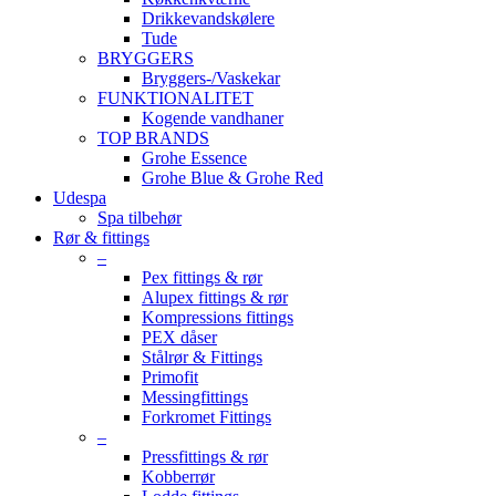
Drikkevandskølere
Tude
BRYGGERS
Bryggers-/Vaskekar
FUNKTIONALITET
Kogende vandhaner
TOP BRANDS
Grohe Essence
Grohe Blue & Grohe Red
Udespa
Spa tilbehør
Rør & fittings
–
Pex fittings & rør
Alupex fittings & rør
Kompressions fittings
PEX dåser
Stålrør & Fittings
Primofit
Messingfittings
Forkromet Fittings
–
Pressfittings & rør
Kobberrør