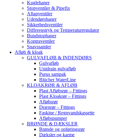
Kuglehaner
Stopventiler & Pipefix
Aftapventiler
Udendørshaner
Sikkerhedsventiler
Differenstryk og Temperaturregulator
Bundstophaner
Kontraventiler
Snavssamler
Afløb & kloak
GULVAFLØB & INDENDØRS
Gulvafløb
Unidrain gulvafløb
Purus sampak
Blücher WaterLine
KLOAKRØR & AFLØB
Plast Afløbsrør – Fittings
Plast Kloakrør – Fittings
Afløbsrør
Drænrør – Fittings
Faskine / Regnvandskassette
Afløbspumper
BRØNDE & DÆKSLER
Brønde og opføringsrør
Dæksler og karme