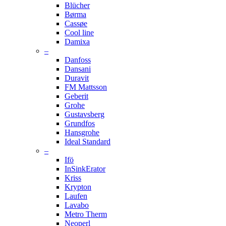
Blücher
Børma
Cassøe
Cool line
Damixa
–
Danfoss
Dansani
Duravit
FM Mattsson
Geberit
Grohe
Gustavsberg
Grundfos
Hansgrohe
Ideal Standard
–
Ifö
InSinkErator
Kriss
Krypton
Laufen
Lavabo
Metro Therm
Neoperl