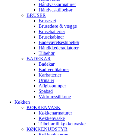
Håndvaskarmaturer
Håndvasktilbehør
BRUSER
Brusesæt
Brusedøre & vægge
Brusebatterier
Brusekabiner
Badeværelsestilbehør
Håndklæderadiatorer
Tilbehør
BADEKAR
Badekar
Bad ventilatorer
Karbatterier
Urinaler
Afløbspumper
Spabad
Vådrumssilikone
Køkken
KØKKENVASK
Køkkenarmaturer
Køkkenvaske
Tilbehør til køkkenvaske
KØKKENUDSTYR
Køkkenkværne