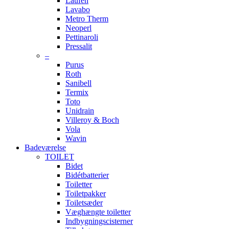
Laufen
Lavabo
Metro Therm
Neoperl
Pettinaroli
Pressalit
–
Purus
Roth
Sanibell
Termix
Toto
Unidrain
Villeroy & Boch
Vola
Wavin
Badeværelse
TOILET
Bidet
Bidétbatterier
Toiletter
Toiletpakker
Toiletsæder
Væghængte toiletter
Indbygningscisterner