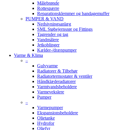
Målebrønde
Rottespærre
Reparationsklemmer og bandagemuffer
PUMPER & VAND
Nedsivningsanlæg
SML Støbejernsrør og Fittings
Tagrender og tag
Vandmålere
Jetkoblinger
Kælder-/drænpumper
Varme & Klima
–
Gulvvarme
Radiatorer & Tilbehør
Radiatortermostater & ventiler
Håndklæderadiatorer
Varmtvandsbeholdere
Varmevekslere
Pumper
–
Varmepumper
Ekspansionsbeholdere
Olietanke
Hydrofor
Oliefyr