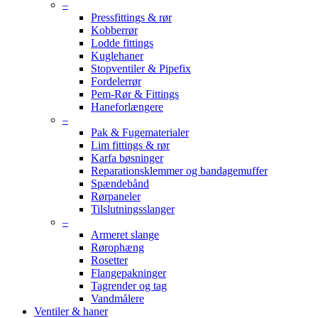
–
Pressfittings & rør
Kobberrør
Lodde fittings
Kuglehaner
Stopventiler & Pipefix
Fordelerrør
Pem-Rør & Fittings
Haneforlængere
–
Pak & Fugematerialer
Lim fittings & rør
Karfa bøsninger
Reparationsklemmer og bandagemuffer
Spændebånd
Rørpaneler
Tilslutningsslanger
–
Armeret slange
Rørophæng
Rosetter
Flangepakninger
Tagrender og tag
Vandmålere
Ventiler & haner