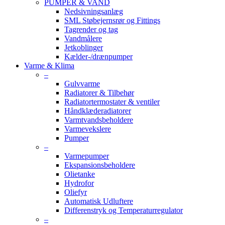
PUMPER & VAND
Nedsivningsanlæg
SML Støbejernsrør og Fittings
Tagrender og tag
Vandmålere
Jetkoblinger
Kælder-/drænpumper
Varme & Klima
–
Gulvvarme
Radiatorer & Tilbehør
Radiatortermostater & ventiler
Håndklæderadiatorer
Varmtvandsbeholdere
Varmevekslere
Pumper
–
Varmepumper
Ekspansionsbeholdere
Olietanke
Hydrofor
Oliefyr
Automatisk Udluftere
Differenstryk og Temperaturregulator
–