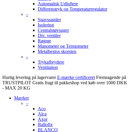
Automatisk Udluftere
Differenstryk og Temperaturregulator
–
Snavssamler
Isolering
Centralstøvsuger
Div. ventiler
Røgrør
Manometer og Termometer
Metalbestos skorsten
–
Trykafbrydere
Ventilation
Hurtig levering på lagervarer
E-mærke certificeret
Fremragende på
TRUSTPILOT
Gratis fragt til pakkeshop ved køb over 1000 DKK
- MAX 20 KG
Mærker
–
Aco
Alca
Axor
Ballofix
BLANCO