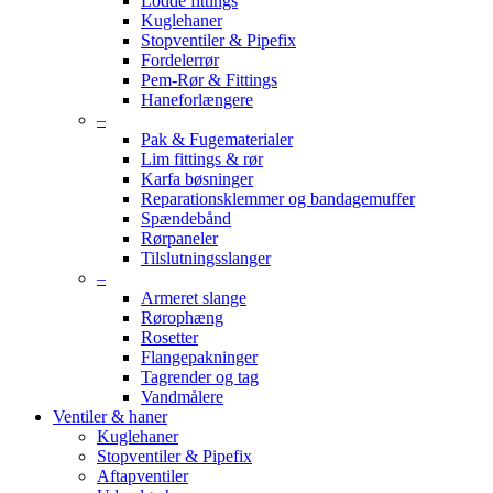
Lodde fittings
Kuglehaner
Stopventiler & Pipefix
Fordelerrør
Pem-Rør & Fittings
Haneforlængere
–
Pak & Fugematerialer
Lim fittings & rør
Karfa bøsninger
Reparationsklemmer og bandagemuffer
Spændebånd
Rørpaneler
Tilslutningsslanger
–
Armeret slange
Rørophæng
Rosetter
Flangepakninger
Tagrender og tag
Vandmålere
Ventiler & haner
Kuglehaner
Stopventiler & Pipefix
Aftapventiler