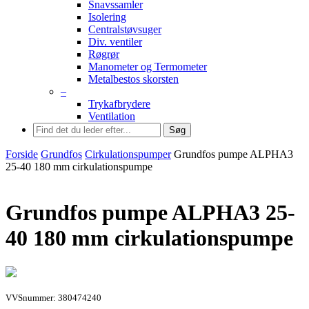
Snavssamler
Isolering
Centralstøvsuger
Div. ventiler
Røgrør
Manometer og Termometer
Metalbestos skorsten
–
Trykafbrydere
Ventilation
Søg
Forside
Grundfos
Cirkulationspumper
Grundfos pumpe ALPHA3
25-40 180 mm cirkulationspumpe
Grundfos pumpe ALPHA3 25-
40 180 mm cirkulationspumpe
VVSnummer: 380474240