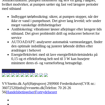
Sommerfunktion: pumpen motionerer sig selv en gang i døgnet,
hvilket modvirker, at pumpen sætter sig fast ved længere perioder
med stilstand
Indbygget tørløbssikring: sikrer, at pumpen stopper, når der
ikke er vand i pumpehuset. Det giver lang levetid; selv under
meget vanskelige driftsbetingelser
Antiblokering: vibrationer løsner aflejringer efter længere tids
stilstand. Det giver problemfri drift og reducerer behovet for
service
AUTOADAPT: analyserer automatisk varmeanlægget, finder
den optimale indstilling og justerer løbende driften efter
ændringer i behovet
Energieffektivitet: med sit lave energieffektivitetsindeks på
0,15 og et effektforbrug helt ned til 3 W kan husejere
minimere deres el- og varmeforbrug betragteligt.
Share
Share
Share
Share
Pin
VVSnetto.dk ApS
|
Højrupsvej 29
|
9900 Frederikshavn
|
CVR nr.:
36072520
|
info@vvsnetto.dk
|
Telefon: 70 26 26
56
|
Handelsbetingelser
|
Fortrydelsesret
facebook
youtube