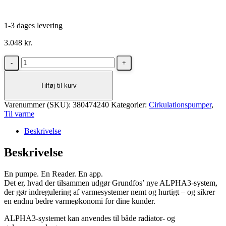
1-3 dages levering
3.048
kr.
Grundfos
pumpe
ALPHA3
Tilføj til kurv
25-
40
Varenummer (SKU):
180
380474240
Kategorier:
Cirkulationspumper
,
Til varme
mm
cirkulationspumpe
Beskrivelse
antal
Beskrivelse
En pumpe. En Reader. En app.
Det er, hvad der tilsammen udgør Grundfos’ nye ALPHA3-system,
der gør indregulering af varmesystemer nemt og hurtigt – og sikrer
en endnu bedre varmeøkonomi for dine kunder.
ALPHA3-systemet kan anvendes til både radiator- og