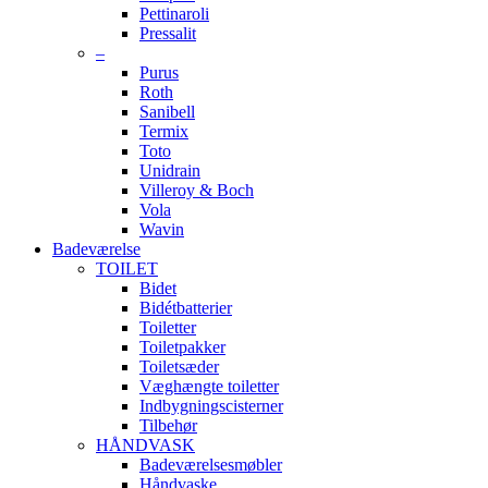
Pettinaroli
Pressalit
–
Purus
Roth
Sanibell
Termix
Toto
Unidrain
Villeroy & Boch
Vola
Wavin
Badeværelse
TOILET
Bidet
Bidétbatterier
Toiletter
Toiletpakker
Toiletsæder
Væghængte toiletter
Indbygningscisterner
Tilbehør
HÅNDVASK
Badeværelsesmøbler
Håndvaske