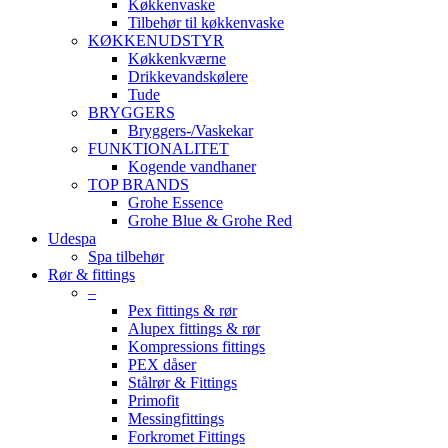
Køkkenvaske
Tilbehør til køkkenvaske
KØKKENUDSTYR
Køkkenkværne
Drikkevandskølere
Tude
BRYGGERS
Bryggers-/Vaskekar
FUNKTIONALITET
Kogende vandhaner
TOP BRANDS
Grohe Essence
Grohe Blue & Grohe Red
Udespa
Spa tilbehør
Rør & fittings
–
Pex fittings & rør
Alupex fittings & rør
Kompressions fittings
PEX dåser
Stålrør & Fittings
Primofit
Messingfittings
Forkromet Fittings