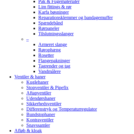
Pak & Fugematerialer
Lim fittings & rør
Karfa bøsninger
Reparationsklemmer og bandagemuffer
Spændebånd
Rørpaneler
Tilslutningsslanger
–
Armeret slange
Rørophæng
Rosetter
Flangepakninger
Tagrender og tag
Vandmålere
Ventiler & haner
Kuglehaner
Stopventiler & Pipefix
Aftapventiler
Udendørshaner
Sikkerhedsventiler
Differenstryk og Temperaturregulator
Bundstophaner
Kontraventiler
Snavssamler
Afløb & kloak