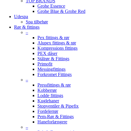
TOP BRANDS
Grohe Essence
Grohe Blue & Grohe Red
Udespa
Spa tilbehør
Rør & fittings
–
Pex fittings & rør
Alupex fittings & rør
Kompressions fittings
PEX dåser
Stålrør & Fittings
Primofit
Messingfittings
Forkromet Fittings
–
Pressfittings & rør
Kobberrør
Lodde fittings
Kuglehaner
Stopventiler & Pipefix
Fordelerrør
Pem-Rør & Fittings
Haneforlængere
–