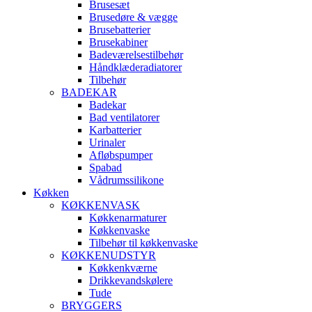
Brusesæt
Brusedøre & vægge
Brusebatterier
Brusekabiner
Badeværelsestilbehør
Håndklæderadiatorer
Tilbehør
BADEKAR
Badekar
Bad ventilatorer
Karbatterier
Urinaler
Afløbspumper
Spabad
Vådrumssilikone
Køkken
KØKKENVASK
Køkkenarmaturer
Køkkenvaske
Tilbehør til køkkenvaske
KØKKENUDSTYR
Køkkenkværne
Drikkevandskølere
Tude
BRYGGERS