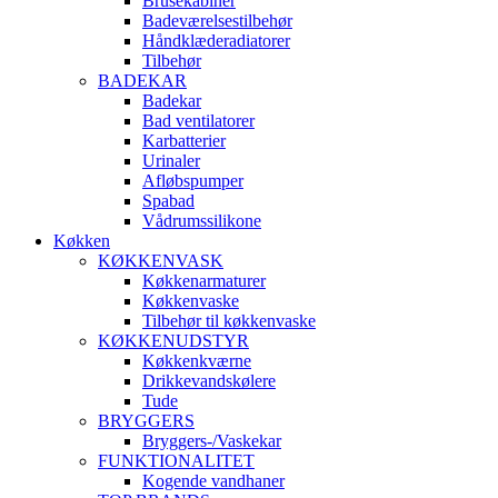
Brusekabiner
Badeværelsestilbehør
Håndklæderadiatorer
Tilbehør
BADEKAR
Badekar
Bad ventilatorer
Karbatterier
Urinaler
Afløbspumper
Spabad
Vådrumssilikone
Køkken
KØKKENVASK
Køkkenarmaturer
Køkkenvaske
Tilbehør til køkkenvaske
KØKKENUDSTYR
Køkkenkværne
Drikkevandskølere
Tude
BRYGGERS
Bryggers-/Vaskekar
FUNKTIONALITET
Kogende vandhaner