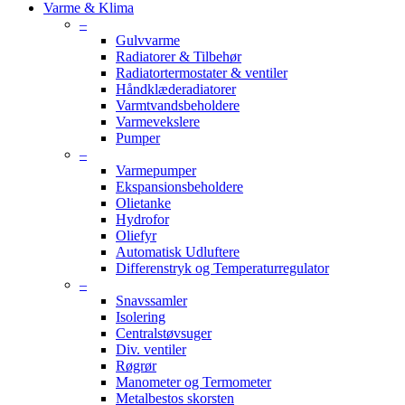
Varme & Klima
–
Gulvvarme
Radiatorer & Tilbehør
Radiatortermostater & ventiler
Håndklæderadiatorer
Varmtvandsbeholdere
Varmevekslere
Pumper
–
Varmepumper
Ekspansionsbeholdere
Olietanke
Hydrofor
Oliefyr
Automatisk Udluftere
Differenstryk og Temperaturregulator
–
Snavssamler
Isolering
Centralstøvsuger
Div. ventiler
Røgrør
Manometer og Termometer
Metalbestos skorsten