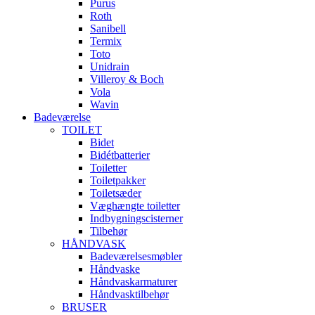
Purus
Roth
Sanibell
Termix
Toto
Unidrain
Villeroy & Boch
Vola
Wavin
Badeværelse
TOILET
Bidet
Bidétbatterier
Toiletter
Toiletpakker
Toiletsæder
Væghængte toiletter
Indbygningscisterner
Tilbehør
HÅNDVASK
Badeværelsesmøbler
Håndvaske
Håndvaskarmaturer
Håndvasktilbehør
BRUSER