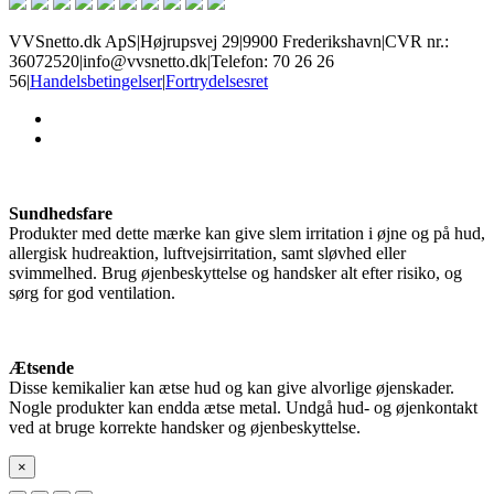
VVSnetto.dk ApS
|
Højrupsvej 29
|
9900 Frederikshavn
|
CVR nr.:
36072520
|
info@vvsnetto.dk
|
Telefon: 70 26 26
56
|
Handelsbetingelser
|
Fortrydelsesret
facebook
youtube
Sundhedsfare
Produkter med dette mærke kan give slem irritation i øjne og på hud,
allergisk hudreaktion, luftvejsirritation, samt sløvhed eller
svimmelhed. Brug øjenbeskyttelse og handsker alt efter risiko, og
sørg for god ventilation.
Ætsende
Disse kemikalier kan ætse hud og kan give alvorlige øjenskader.
Nogle produkter kan endda ætse metal. Undgå hud- og øjenkontakt
ved at bruge korrekte handsker og øjenbeskyttelse.
×