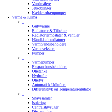
Vandmålere
Jetkoblinger
Kælder-/drænpumper
Varme & Klima
–
Gulvvarme
Radiatorer & Tilbehør
Radiatortermostater & ventiler
Håndklæderadiatorer
Varmtvandsbeholdere
Varmevekslere
Pumper
–
Varmepumper
Ekspansionsbeholdere
Olietanke
Hydrofor
Oliefyr
Automatisk Udluftere
Differenstryk og Temperaturregulator
–
Snavssamler
Isolering
Centralstøvsuger
Div. ventiler