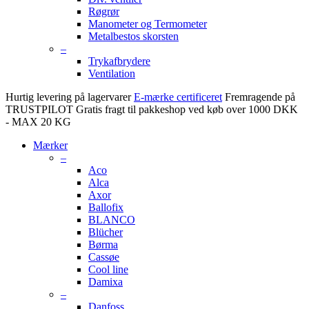
Røgrør
Manometer og Termometer
Metalbestos skorsten
–
Trykafbrydere
Ventilation
Hurtig levering på lagervarer
E-mærke certificeret
Fremragende på
TRUSTPILOT
Gratis fragt til pakkeshop ved køb over 1000 DKK
- MAX 20 KG
Mærker
–
Aco
Alca
Axor
Ballofix
BLANCO
Blücher
Børma
Cassøe
Cool line
Damixa
–
Danfoss