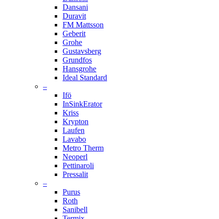
Dansani
Duravit
FM Mattsson
Geberit
Grohe
Gustavsberg
Grundfos
Hansgrohe
Ideal Standard
–
Ifö
InSinkErator
Kriss
Krypton
Laufen
Lavabo
Metro Therm
Neoperl
Pettinaroli
Pressalit
–
Purus
Roth
Sanibell
Termix