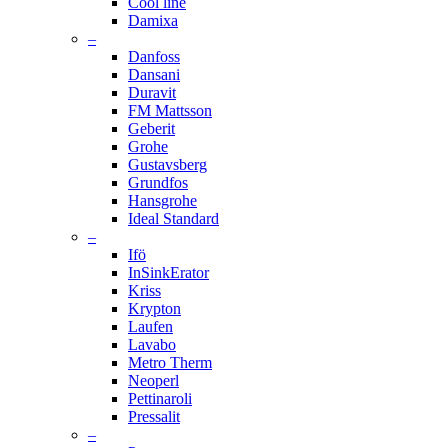
Cool line
Damixa
–
Danfoss
Dansani
Duravit
FM Mattsson
Geberit
Grohe
Gustavsberg
Grundfos
Hansgrohe
Ideal Standard
–
Ifö
InSinkErator
Kriss
Krypton
Laufen
Lavabo
Metro Therm
Neoperl
Pettinaroli
Pressalit
–