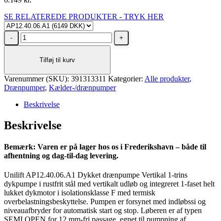
SE RELATEREDE PRODUKTER - TRYK HER
Grundfos
UNILIFT
Afløbspumpe
Tilføj til kurv
AP12.40.06.A1
-
Varenummer (SKU):
230V
391313311
Kategorier:
Alle produkter
,
Drænpumper
M/Niveauafbryder
,
Kælder-/drænpumper
antal
Beskrivelse
Beskrivelse
Bemærk: Varen er på lager hos os i Frederikshavn – både til
afhentning og dag-til-dag levering.
Unilift AP12.40.06.A1 Dykket drænpumpe Vertikal 1-trins
dykpumpe i rustfrit stål med vertikalt udløb og integreret 1-faset helt
lukket dykmotor i isolationsklasse F med termisk
overbelastningsbeskyttelse. Pumpen er forsynet med indløbssi og
niveauafbryder for automatisk start og stop. Løberen er af typen
SEMI OPEN for 12 mm-fri passage, egnet til pumpning af