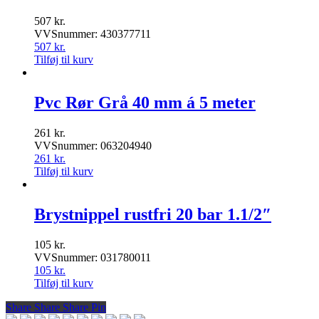
507
kr.
VVSnummer: 430377711
507
kr.
Tilføj til kurv
Pvc Rør Grå 40 mm á 5 meter
261
kr.
VVSnummer: 063204940
261
kr.
Tilføj til kurv
Brystnippel rustfri 20 bar 1.1/2″
105
kr.
VVSnummer: 031780011
105
kr.
Tilføj til kurv
Share
Share
Share
Share
Pin