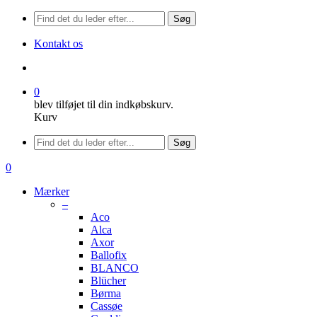
Søg
Kontakt os
søge
0
blev tilføjet til din indkøbskurv.
Kurv
Menu
Søg
søge
0
Menu
Mærker
–
Aco
Alca
Axor
Ballofix
BLANCO
Blücher
Børma
Cassøe