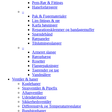
Pem-Rør & Fittings
Haneforlængere
–
Pak & Fugematerialer
Lim fittings & rør
Karfa bøsninger
Reparationsklemmer og bandagemuffer
Spændebånd
Rørpaneler
Tilslutningsslanger
–
Armeret slange
Rørophæng
Rosetter
Flangepakninger
Tagrender og tag
Vandmålere
Ventiler & haner
Kuglehaner
Stopventiler & Pipefix
Aftapventiler
Udendørshaner
Sikkerhedsventiler
Differenstryk og Temperaturregulator
Bundstophaner