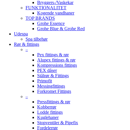
Bryggers-/Vaskekar
FUNKTIONALITET
Kogende vandhaner
TOP BRANDS
Grohe Essence
Grohe Blue & Grohe Red
Udespa
Spa tilbehør
Rør & fittings
–
Pex fittings & rør
Alupex fittings & rør
Kompressions fittings
PEX dåser
Stålrør & Fittings
Primofit
Messingfittings
Forkromet Fittings
–
Pressfittings & rør
Kobberrør
Lodde fittings
Kuglehaner
Stopventiler & Pipefix
Fordelerrør