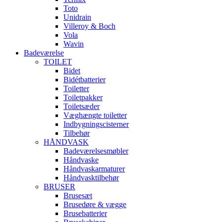
Toto
Unidrain
Villeroy & Boch
Vola
Wavin
Badeværelse
TOILET
Bidet
Bidétbatterier
Toiletter
Toiletpakker
Toiletsæder
Væghængte toiletter
Indbygningscisterner
Tilbehør
HÅNDVASK
Badeværelsesmøbler
Håndvaske
Håndvaskarmaturer
Håndvasktilbehør
BRUSER
Brusesæt
Brusedøre & vægge
Brusebatterier