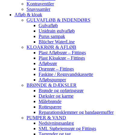
Kontraventiler
Snavssamler
Afløb & kloak
GULVAFLØB & INDENDØRS
Gulvafløb
Unidrain gulvafløb
Purus sampak
Blücher WaterLine
KLOAKRØR & AFLØB
Plast Afløbsrør – Fittings
Plast Kloakrør – Fittings
Afløbsrør
Drænrør – Fittings
Faskine / Regnvandskassette
Afløbspumper
BRØNDE & DÆKSLER
Brønde og opføringsrør
Dæksler og karme
Målebrønde
Rottespærre
Reparationsklemmer og bandagemuffer
PUMPER & VAND
Nedsivningsanlæg
SML Støbejernsrør og Fittings
Tagrender og tag