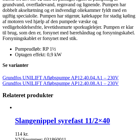
grundvand, overfladevand, regnvand og lignende. Pumpen har
dobbelt akseltætning og et indvendigt oliekammer fyldt med en
ugiftig specialolie. Pumpen har stigerør, kølekappe for stadig køling
af motoren ved hjælp af den pumpede væske og
vedligeholdelsesfrie, levetidssmurte sporkuglelejer. Pumpen er klar
til brug, som den er, forsynet med bærehåndtag og forsyningskabel.
Forsyningskablet er forsynet med stik.
Pumpeudløb: RP 1½
Optagen effekt: 0,9 kW
Se varianter
Grundfos UNILIFT Afløbspumpe AP12.40.04.A1 – 230V
Grundfos UNILIFT Afløbspumpe AP12.40.08.A1 – 230V
Relateret produkter
Slangenippel syrefast 11/2×40
114
kr.
VVSnummer: 031860011