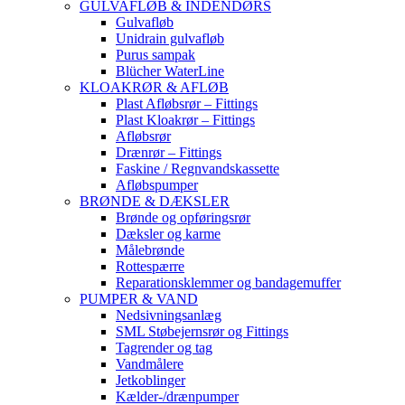
GULVAFLØB & INDENDØRS
Gulvafløb
Unidrain gulvafløb
Purus sampak
Blücher WaterLine
KLOAKRØR & AFLØB
Plast Afløbsrør – Fittings
Plast Kloakrør – Fittings
Afløbsrør
Drænrør – Fittings
Faskine / Regnvandskassette
Afløbspumper
BRØNDE & DÆKSLER
Brønde og opføringsrør
Dæksler og karme
Målebrønde
Rottespærre
Reparationsklemmer og bandagemuffer
PUMPER & VAND
Nedsivningsanlæg
SML Støbejernsrør og Fittings
Tagrender og tag
Vandmålere
Jetkoblinger
Kælder-/drænpumper