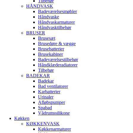
Tilbehør
HÅNDVASK
Badeværelsesmøbler
Håndvaske
Håndvaskarmaturer
Håndvasktilbehør
BRUSER
Brusesæt
Brusedøre & vægge
Brusebatterier
Brusekabiner
Badeværelsestilbehør
Håndklæderadiatorer
Tilbehør
BADEKAR
Badekar
Bad ventilatorer
Karbatterier
Urinaler
Afløbspumper
Spabad
Vådrumssilikone
Køkken
KØKKENVASK
Køkkenarmaturer