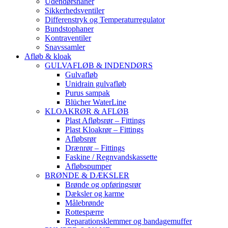
Udendørshaner
Sikkerhedsventiler
Differenstryk og Temperaturregulator
Bundstophaner
Kontraventiler
Snavssamler
Afløb & kloak
GULVAFLØB & INDENDØRS
Gulvafløb
Unidrain gulvafløb
Purus sampak
Blücher WaterLine
KLOAKRØR & AFLØB
Plast Afløbsrør – Fittings
Plast Kloakrør – Fittings
Afløbsrør
Drænrør – Fittings
Faskine / Regnvandskassette
Afløbspumper
BRØNDE & DÆKSLER
Brønde og opføringsrør
Dæksler og karme
Målebrønde
Rottespærre
Reparationsklemmer og bandagemuffer