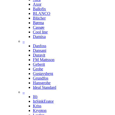
Axor
Ballofix
BLANCO
Blücher
Børma
Cassøe
Cool line
Damixa
–
Danfoss
Dansani
Duravit
FM Mattsson
Geberit
Grohe
Gustavsberg
Grundfos
Hansgrohe
Ideal Standard
–
Ifö
InSinkErator
Kriss
Krypton