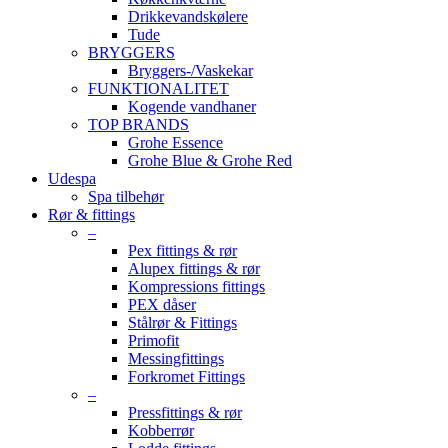
Drikkevandskølere
Tude
BRYGGERS
Bryggers-/Vaskekar
FUNKTIONALITET
Kogende vandhaner
TOP BRANDS
Grohe Essence
Grohe Blue & Grohe Red
Udespa
Spa tilbehør
Rør & fittings
–
Pex fittings & rør
Alupex fittings & rør
Kompressions fittings
PEX dåser
Stålrør & Fittings
Primofit
Messingfittings
Forkromet Fittings
–
Pressfittings & rør
Kobberrør