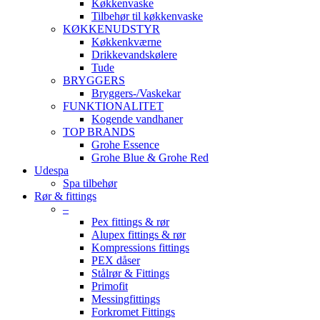
Køkkenvaske
Tilbehør til køkkenvaske
KØKKENUDSTYR
Køkkenkværne
Drikkevandskølere
Tude
BRYGGERS
Bryggers-/Vaskekar
FUNKTIONALITET
Kogende vandhaner
TOP BRANDS
Grohe Essence
Grohe Blue & Grohe Red
Udespa
Spa tilbehør
Rør & fittings
–
Pex fittings & rør
Alupex fittings & rør
Kompressions fittings
PEX dåser
Stålrør & Fittings
Primofit
Messingfittings
Forkromet Fittings