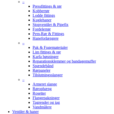
–
Pressfittings & rør
Kobberrør
Lodde fittings
Kuglehaner
Stopventiler & Pipefix
Fordelerrør
Pem-Rør & Fittings
Haneforlængere
–
Pak & Fugematerialer
Lim fittings & rør
Karfa bøsninger
Reparationsklemmer og bandagemuffer
Spændebånd
Rørpaneler
Tilslutningsslanger
–
Armeret slange
Rørophæng
Rosetter
Flangepakninger
Tagrender og tag
Vandmålere
Ventiler & haner