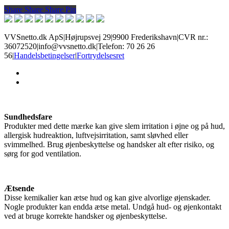
Share
Share
Share
Share
Pin
VVSnetto.dk ApS
|
Højrupsvej 29
|
9900 Frederikshavn
|
CVR nr.:
36072520
|
info@vvsnetto.dk
|
Telefon: 70 26 26
56
|
Handelsbetingelser
|
Fortrydelsesret
facebook
youtube
Sundhedsfare
Produkter med dette mærke kan give slem irritation i øjne og på hud,
allergisk hudreaktion, luftvejsirritation, samt sløvhed eller
svimmelhed. Brug øjenbeskyttelse og handsker alt efter risiko, og
sørg for god ventilation.
Ætsende
Disse kemikalier kan ætse hud og kan give alvorlige øjenskader.
Nogle produkter kan endda ætse metal. Undgå hud- og øjenkontakt
ved at bruge korrekte handsker og øjenbeskyttelse.