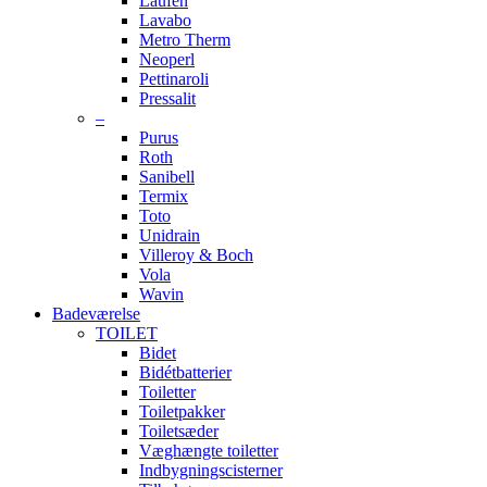
Laufen
Lavabo
Metro Therm
Neoperl
Pettinaroli
Pressalit
–
Purus
Roth
Sanibell
Termix
Toto
Unidrain
Villeroy & Boch
Vola
Wavin
Badeværelse
TOILET
Bidet
Bidétbatterier
Toiletter
Toiletpakker
Toiletsæder
Væghængte toiletter
Indbygningscisterner