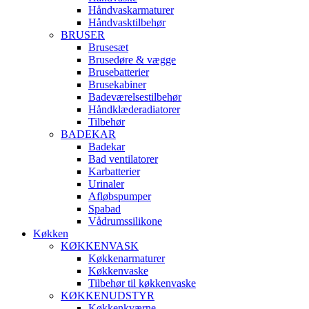
Håndvaskarmaturer
Håndvasktilbehør
BRUSER
Brusesæt
Brusedøre & vægge
Brusebatterier
Brusekabiner
Badeværelsestilbehør
Håndklæderadiatorer
Tilbehør
BADEKAR
Badekar
Bad ventilatorer
Karbatterier
Urinaler
Afløbspumper
Spabad
Vådrumssilikone
Køkken
KØKKENVASK
Køkkenarmaturer
Køkkenvaske
Tilbehør til køkkenvaske
KØKKENUDSTYR
Køkkenkværne