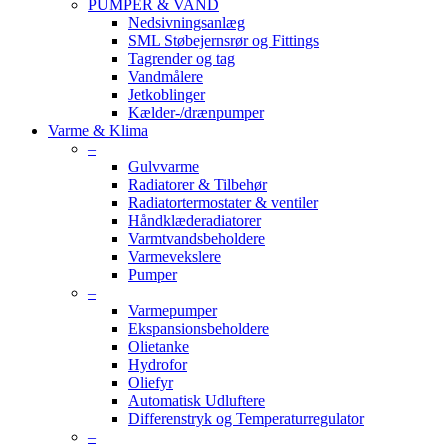
PUMPER & VAND
Nedsivningsanlæg
SML Støbejernsrør og Fittings
Tagrender og tag
Vandmålere
Jetkoblinger
Kælder-/drænpumper
Varme & Klima
–
Gulvvarme
Radiatorer & Tilbehør
Radiatortermostater & ventiler
Håndklæderadiatorer
Varmtvandsbeholdere
Varmevekslere
Pumper
–
Varmepumper
Ekspansionsbeholdere
Olietanke
Hydrofor
Oliefyr
Automatisk Udluftere
Differenstryk og Temperaturregulator
–