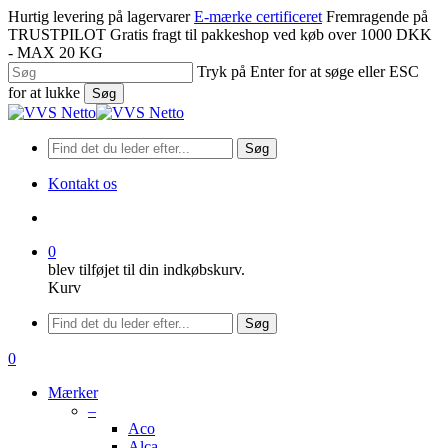
Spring
Hurtig levering på lagervarer
E-mærke certificeret
Fremragende på
til
TRUSTPILOT
Gratis fragt til pakkeshop ved køb over 1000 DKK
hovedindhold
- MAX 20 KG
Tryk på Enter for at søge eller ESC
for at lukke
Søg
Luk
søgning
Søg
Kontakt os
søge
0
blev tilføjet til din indkøbskurv.
Kurv
Menu
Søg
søge
0
Menu
Mærker
–
Aco
Alca