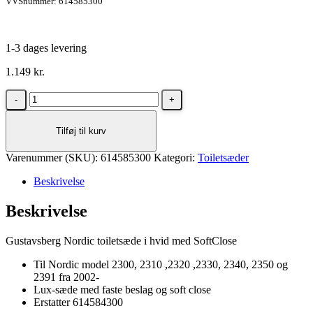
VVSnummer: 614585300
1-3 dages levering
1.149
kr.
Gustavsberg
Nordic
toiletsæde
Tilføj til kurv
i
hvid
Varenummer (SKU):
med
614585300
Kategori:
Toiletsæder
SoftClose
Beskrivelse
antal
Beskrivelse
Gustavsberg Nordic toiletsæde i hvid med SoftClose
Til Nordic model 2300, 2310 ,2320 ,2330, 2340, 2350 og
2391 fra 2002-
Lux-sæde med faste beslag og soft close
Erstatter 614584300