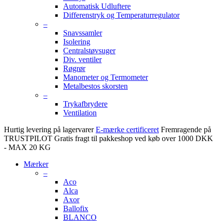
Automatisk Udluftere
Differenstryk og Temperaturregulator
–
Snavssamler
Isolering
Centralstøvsuger
Div. ventiler
Røgrør
Manometer og Termometer
Metalbestos skorsten
–
Trykafbrydere
Ventilation
Hurtig levering på lagervarer
E-mærke certificeret
Fremragende på
TRUSTPILOT
Gratis fragt til pakkeshop ved køb over 1000 DKK
- MAX 20 KG
Mærker
–
Aco
Alca
Axor
Ballofix
BLANCO