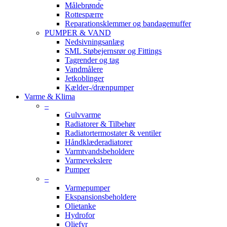
Målebrønde
Rottespærre
Reparationsklemmer og bandagemuffer
PUMPER & VAND
Nedsivningsanlæg
SML Støbejernsrør og Fittings
Tagrender og tag
Vandmålere
Jetkoblinger
Kælder-/drænpumper
Varme & Klima
–
Gulvvarme
Radiatorer & Tilbehør
Radiatortermostater & ventiler
Håndklæderadiatorer
Varmtvandsbeholdere
Varmevekslere
Pumper
–
Varmepumper
Ekspansionsbeholdere
Olietanke
Hydrofor
Oliefyr