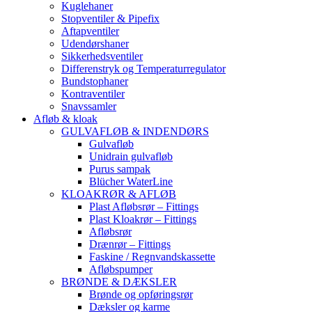
Kuglehaner
Stopventiler & Pipefix
Aftapventiler
Udendørshaner
Sikkerhedsventiler
Differenstryk og Temperaturregulator
Bundstophaner
Kontraventiler
Snavssamler
Afløb & kloak
GULVAFLØB & INDENDØRS
Gulvafløb
Unidrain gulvafløb
Purus sampak
Blücher WaterLine
KLOAKRØR & AFLØB
Plast Afløbsrør – Fittings
Plast Kloakrør – Fittings
Afløbsrør
Drænrør – Fittings
Faskine / Regnvandskassette
Afløbspumper
BRØNDE & DÆKSLER
Brønde og opføringsrør
Dæksler og karme