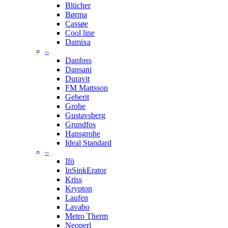
Blücher
Børma
Cassøe
Cool line
Damixa
–
Danfoss
Dansani
Duravit
FM Mattsson
Geberit
Grohe
Gustavsberg
Grundfos
Hansgrohe
Ideal Standard
–
Ifö
InSinkErator
Kriss
Krypton
Laufen
Lavabo
Metro Therm
Neoperl