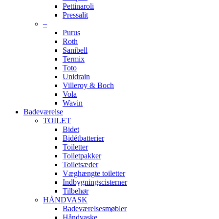
Pettinaroli
Pressalit
–
Purus
Roth
Sanibell
Termix
Toto
Unidrain
Villeroy & Boch
Vola
Wavin
Badeværelse
TOILET
Bidet
Bidétbatterier
Toiletter
Toiletpakker
Toiletsæder
Væghængte toiletter
Indbygningscisterner
Tilbehør
HÅNDVASK
Badeværelsesmøbler
Håndvaske