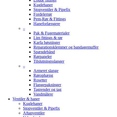
Lodde fittings
Kuglehaner
Stopventiler & Pipefix
Fordelerrør
Pem-Rør & Fittings
Haneforlængere
–
Pak & Fugematerialer
Lim fittings & rør
Karfa bøsninger
Reparationsklemmer og bandagemuffer
Spændebånd
Rørpaneler
Tilslutningsslanger
–
Armeret slange
Rørophæng
Rosetter
Flangepakninger
Tagrender og tag
Vandmålere
Ventiler & haner
Kuglehaner
Stopventiler & Pipefix
Aftapventiler