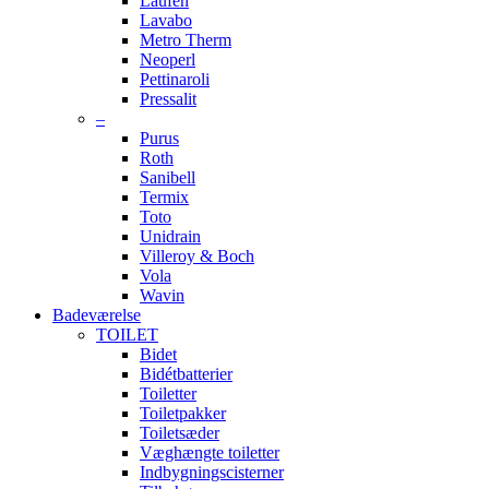
Laufen
Lavabo
Metro Therm
Neoperl
Pettinaroli
Pressalit
–
Purus
Roth
Sanibell
Termix
Toto
Unidrain
Villeroy & Boch
Vola
Wavin
Badeværelse
TOILET
Bidet
Bidétbatterier
Toiletter
Toiletpakker
Toiletsæder
Væghængte toiletter
Indbygningscisterner