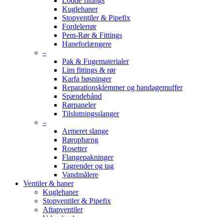
Lodde fittings
Kuglehaner
Stopventiler & Pipefix
Fordelerrør
Pem-Rør & Fittings
Haneforlængere
–
Pak & Fugematerialer
Lim fittings & rør
Karfa bøsninger
Reparationsklemmer og bandagemuffer
Spændebånd
Rørpaneler
Tilslutningsslanger
–
Armeret slange
Rørophæng
Rosetter
Flangepakninger
Tagrender og tag
Vandmålere
Ventiler & haner
Kuglehaner
Stopventiler & Pipefix
Aftapventiler