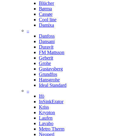
Blücher
Børma
Cassøe
Cool line
Damixa
–
Danfoss
Dansani
Duravit
FM Mattsson
Geberit
Grohe
Gustavsberg
Grundfos
Hansgrohe
Ideal Standard
–
Ifö
InSinkErator
Kriss
Krypton
Laufen
Lavabo
Metro Therm
Neoperl