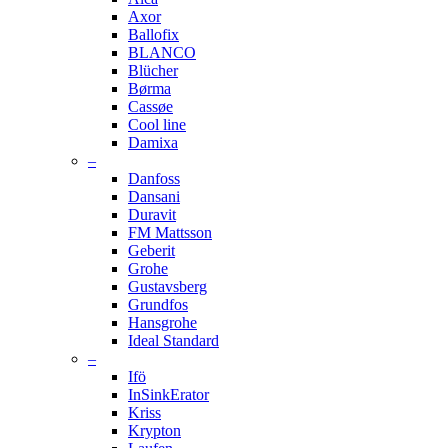
Axor
Ballofix
BLANCO
Blücher
Børma
Cassøe
Cool line
Damixa
–
Danfoss
Dansani
Duravit
FM Mattsson
Geberit
Grohe
Gustavsberg
Grundfos
Hansgrohe
Ideal Standard
–
Ifö
InSinkErator
Kriss
Krypton