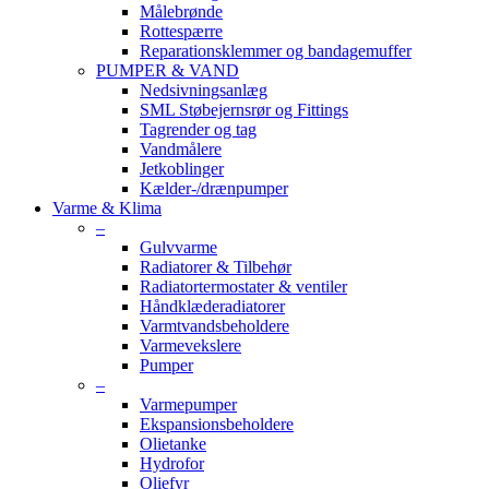
Målebrønde
Rottespærre
Reparationsklemmer og bandagemuffer
PUMPER & VAND
Nedsivningsanlæg
SML Støbejernsrør og Fittings
Tagrender og tag
Vandmålere
Jetkoblinger
Kælder-/drænpumper
Varme & Klima
–
Gulvvarme
Radiatorer & Tilbehør
Radiatortermostater & ventiler
Håndklæderadiatorer
Varmtvandsbeholdere
Varmevekslere
Pumper
–
Varmepumper
Ekspansionsbeholdere
Olietanke
Hydrofor
Oliefyr