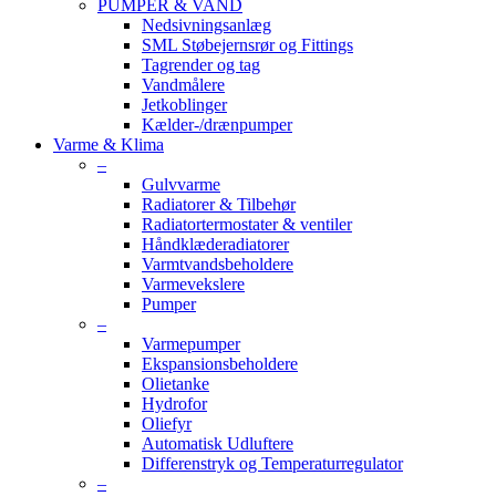
PUMPER & VAND
Nedsivningsanlæg
SML Støbejernsrør og Fittings
Tagrender og tag
Vandmålere
Jetkoblinger
Kælder-/drænpumper
Varme & Klima
–
Gulvvarme
Radiatorer & Tilbehør
Radiatortermostater & ventiler
Håndklæderadiatorer
Varmtvandsbeholdere
Varmevekslere
Pumper
–
Varmepumper
Ekspansionsbeholdere
Olietanke
Hydrofor
Oliefyr
Automatisk Udluftere
Differenstryk og Temperaturregulator
–