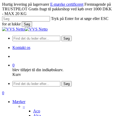
Spring
Hurtig levering på lagervarer
E-mærke certificeret
Fremragende på
til
TRUSTPILOT
Gratis fragt til pakkeshop ved køb over 1000 DKK
hovedindhold
- MAX 20 KG
Tryk på Enter for at søge eller ESC
for at lukke
Søg
Luk
søgning
Søg
Kontakt os
søge
0
blev tilføjet til din indkøbskurv.
Kurv
Menu
Søg
søge
0
Menu
Mærker
–
Aco
Alca