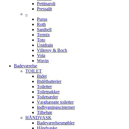
Pettinaroli
Pressalit
–
Purus
Roth
Sanibell
Termix
Toto
Unidrain
Villeroy & Boch
Vola
Wavin
Badeværelse
TOILET
Bidet
Bidétbatterier
Toiletter
Toiletpakker
Toiletsæder
Væghængte toiletter
Indbygningscisterner
Tilbehør
HÅNDVASK
Badeværelsesmøbler
Håndvaske