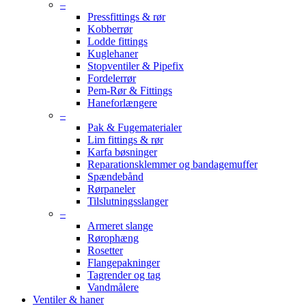
–
Pressfittings & rør
Kobberrør
Lodde fittings
Kuglehaner
Stopventiler & Pipefix
Fordelerrør
Pem-Rør & Fittings
Haneforlængere
–
Pak & Fugematerialer
Lim fittings & rør
Karfa bøsninger
Reparationsklemmer og bandagemuffer
Spændebånd
Rørpaneler
Tilslutningsslanger
–
Armeret slange
Rørophæng
Rosetter
Flangepakninger
Tagrender og tag
Vandmålere
Ventiler & haner