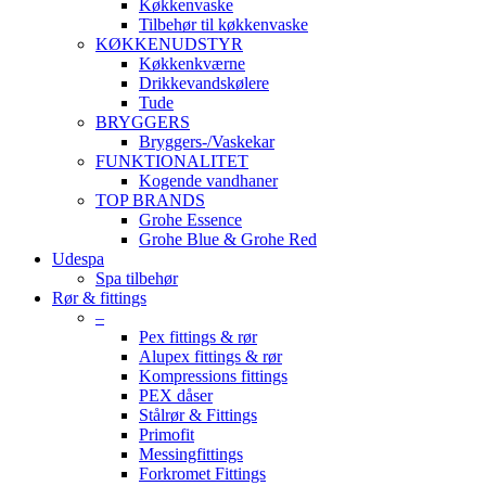
Køkkenvaske
Tilbehør til køkkenvaske
KØKKENUDSTYR
Køkkenkværne
Drikkevandskølere
Tude
BRYGGERS
Bryggers-/Vaskekar
FUNKTIONALITET
Kogende vandhaner
TOP BRANDS
Grohe Essence
Grohe Blue & Grohe Red
Udespa
Spa tilbehør
Rør & fittings
–
Pex fittings & rør
Alupex fittings & rør
Kompressions fittings
PEX dåser
Stålrør & Fittings
Primofit
Messingfittings
Forkromet Fittings