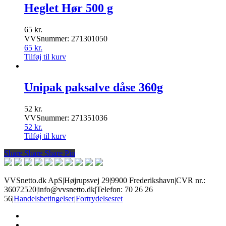
Heglet Hør 500 g
65
kr.
VVSnummer: 271301050
65
kr.
Tilføj til kurv
Unipak paksalve dåse 360g
52
kr.
VVSnummer: 271351036
52
kr.
Tilføj til kurv
Share
Share
Share
Share
Pin
VVSnetto.dk ApS
|
Højrupsvej 29
|
9900 Frederikshavn
|
CVR nr.:
36072520
|
info@vvsnetto.dk
|
Telefon: 70 26 26
56
|
Handelsbetingelser
|
Fortrydelsesret
facebook
youtube