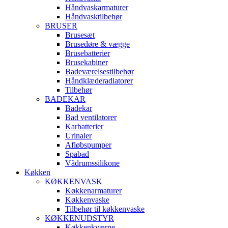
Håndvaskarmaturer
Håndvasktilbehør
BRUSER
Brusesæt
Brusedøre & vægge
Brusebatterier
Brusekabiner
Badeværelsestilbehør
Håndklæderadiatorer
Tilbehør
BADEKAR
Badekar
Bad ventilatorer
Karbatterier
Urinaler
Afløbspumper
Spabad
Vådrumssilikone
Køkken
KØKKENVASK
Køkkenarmaturer
Køkkenvaske
Tilbehør til køkkenvaske
KØKKENUDSTYR
Køkkenkværne