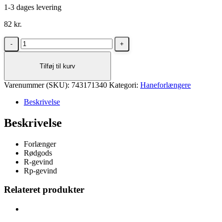
1-3 dages levering
82
kr.
Haneforlænger
1/2"
x
Tilføj til kurv
40
mm,
Varenummer (SKU):
muffe/nippel,
743171340
Kategori:
Haneforlængere
rødgods
Beskrivelse
antal
Beskrivelse
Forlænger
Rødgods
R-gevind
Rp-gevind
Relateret produkter