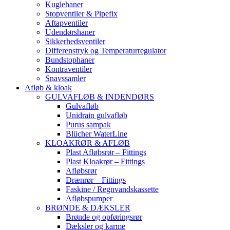
Kuglehaner
Stopventiler & Pipefix
Aftapventiler
Udendørshaner
Sikkerhedsventiler
Differenstryk og Temperaturregulator
Bundstophaner
Kontraventiler
Snavssamler
Afløb & kloak
GULVAFLØB & INDENDØRS
Gulvafløb
Unidrain gulvafløb
Purus sampak
Blücher WaterLine
KLOAKRØR & AFLØB
Plast Afløbsrør – Fittings
Plast Kloakrør – Fittings
Afløbsrør
Drænrør – Fittings
Faskine / Regnvandskassette
Afløbspumper
BRØNDE & DÆKSLER
Brønde og opføringsrør
Dæksler og karme