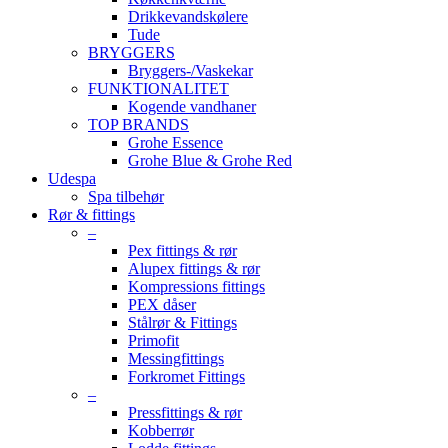
Drikkevandskølere
Tude
BRYGGERS
Bryggers-/Vaskekar
FUNKTIONALITET
Kogende vandhaner
TOP BRANDS
Grohe Essence
Grohe Blue & Grohe Red
Udespa
Spa tilbehør
Rør & fittings
–
Pex fittings & rør
Alupex fittings & rør
Kompressions fittings
PEX dåser
Stålrør & Fittings
Primofit
Messingfittings
Forkromet Fittings
–
Pressfittings & rør
Kobberrør