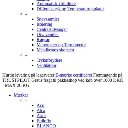
Automatisk Udluftere
Differenstryk og Temperaturregulator
–
Snavssamler
Isolering
Centralstøvsuger
Div. ventiler
Røgrør
Manometer og Termometer
Metalbestos skorsten
–
Trykafbrydere
Ventilation
Hurtig levering på lagervarer
E-mærke certificeret
Fremragende på
TRUSTPILOT
Gratis fragt til pakkeshop ved køb over 1000 DKK
- MAX 20 KG
Mærker
–
Aco
Alca
Axor
Ballofix
BLANCO