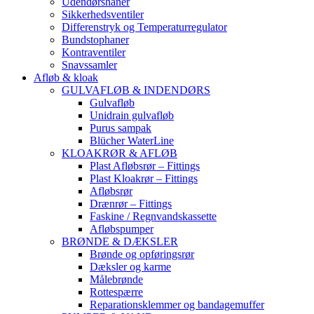
Udendørshaner
Sikkerhedsventiler
Differenstryk og Temperaturregulator
Bundstophaner
Kontraventiler
Snavssamler
Afløb & kloak
GULVAFLØB & INDENDØRS
Gulvafløb
Unidrain gulvafløb
Purus sampak
Blücher WaterLine
KLOAKRØR & AFLØB
Plast Afløbsrør – Fittings
Plast Kloakrør – Fittings
Afløbsrør
Drænrør – Fittings
Faskine / Regnvandskassette
Afløbspumper
BRØNDE & DÆKSLER
Brønde og opføringsrør
Dæksler og karme
Målebrønde
Rottespærre
Reparationsklemmer og bandagemuffer