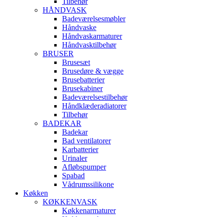
Tilbehør
HÅNDVASK
Badeværelsesmøbler
Håndvaske
Håndvaskarmaturer
Håndvasktilbehør
BRUSER
Brusesæt
Brusedøre & vægge
Brusebatterier
Brusekabiner
Badeværelsestilbehør
Håndklæderadiatorer
Tilbehør
BADEKAR
Badekar
Bad ventilatorer
Karbatterier
Urinaler
Afløbspumper
Spabad
Vådrumssilikone
Køkken
KØKKENVASK
Køkkenarmaturer