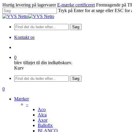
Spring
Hurtig levering på lagervarer
E-mærke certificeret
Fremragende på
til
Tryk på Enter for at søge eller ESC for 
hovedindhold
Luk
søgning
Søg
Kontakt os
søge
0
blev tilføjet til din indkøbskurv.
Kurv
Menu
Søg
søge
0
Menu
Mærker
–
Aco
Alca
Axor
Ballofix
BLANCO