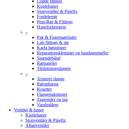
Lodde fittings
Kuglehaner
Stopventiler & Pipefix
Fordelerrør
Pem-Rør & Fittings
Haneforlængere
–
Pak & Fugematerialer
Lim fittings & rør
Karfa bøsninger
Reparationsklemmer og bandagemuffer
Spændebånd
Rørpaneler
Tilslutningsslanger
–
Armeret slange
Rørophæng
Rosetter
Flangepakninger
Tagrender og tag
Vandmålere
Ventiler & haner
Kuglehaner
Stopventiler & Pipefix
Aftapventiler