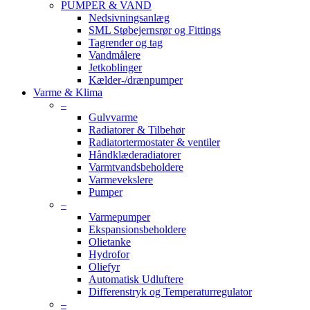
PUMPER & VAND
Nedsivningsanlæg
SML Støbejernsrør og Fittings
Tagrender og tag
Vandmålere
Jetkoblinger
Kælder-/drænpumper
Varme & Klima
–
Gulvvarme
Radiatorer & Tilbehør
Radiatortermostater & ventiler
Håndklæderadiatorer
Varmtvandsbeholdere
Varmevekslere
Pumper
–
Varmepumper
Ekspansionsbeholdere
Olietanke
Hydrofor
Oliefyr
Automatisk Udluftere
Differenstryk og Temperaturregulator
–