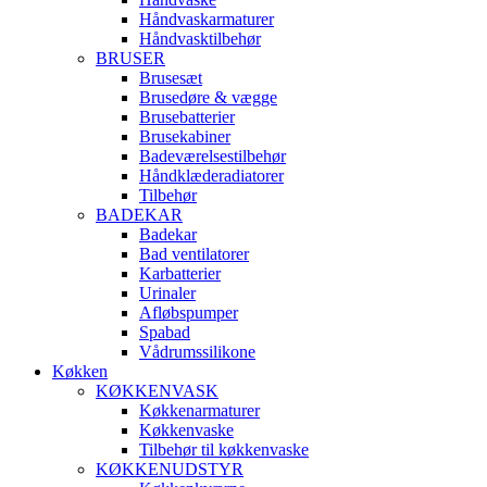
Håndvaskarmaturer
Håndvasktilbehør
BRUSER
Brusesæt
Brusedøre & vægge
Brusebatterier
Brusekabiner
Badeværelsestilbehør
Håndklæderadiatorer
Tilbehør
BADEKAR
Badekar
Bad ventilatorer
Karbatterier
Urinaler
Afløbspumper
Spabad
Vådrumssilikone
Køkken
KØKKENVASK
Køkkenarmaturer
Køkkenvaske
Tilbehør til køkkenvaske
KØKKENUDSTYR