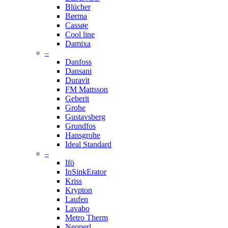
Blücher
Børma
Cassøe
Cool line
Damixa
–
Danfoss
Dansani
Duravit
FM Mattsson
Geberit
Grohe
Gustavsberg
Grundfos
Hansgrohe
Ideal Standard
–
Ifö
InSinkErator
Kriss
Krypton
Laufen
Lavabo
Metro Therm
Neoperl