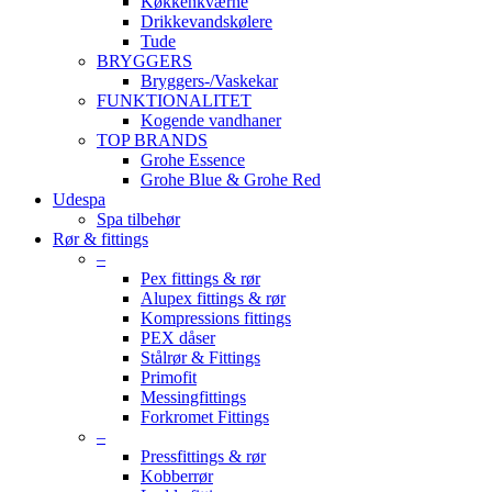
Køkkenkværne
Drikkevandskølere
Tude
BRYGGERS
Bryggers-/Vaskekar
FUNKTIONALITET
Kogende vandhaner
TOP BRANDS
Grohe Essence
Grohe Blue & Grohe Red
Udespa
Spa tilbehør
Rør & fittings
–
Pex fittings & rør
Alupex fittings & rør
Kompressions fittings
PEX dåser
Stålrør & Fittings
Primofit
Messingfittings
Forkromet Fittings
–
Pressfittings & rør
Kobberrør