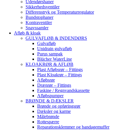
Udendørshaner
Sikkerhedsventiler
Differenstryk og Temperaturregulator
Bundstophaner
Kontraventiler
Snavssamler
Afløb & kloak
GULVAFLØB & INDENDØRS
Gulvafløb
Unidrain gulvafløb
Purus sampak
Blücher WaterLine
KLOAKRØR & AFLØB
Plast Afløbsrør – Fittings
Plast Kloakrør – Fittings
Afløbsrør
Drænrør – Fittings
Faskine / Regnvandskassette
Afløbspumper
BRØNDE & DÆKSLER
Brønde og opføringsrør
Dæksler og karme
Målebrønde
Rottespærre
Reparationsklemmer og bandagemuffer